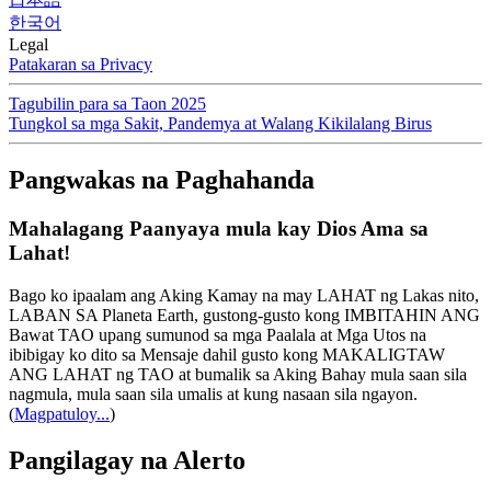
한국어
Legal
Patakaran sa Privacy
Tagubilin para sa Taon 2025
Tungkol sa mga Sakit, Pandemya at Walang Kikilalang Birus
Pangwakas na Paghahanda
Mahalagang Paanyaya mula kay Dios Ama sa
Lahat!
Bago ko ipaalam ang Aking Kamay na may LAHAT ng Lakas nito,
LABAN SA Planeta Earth, gustong-gusto kong IMBITAHIN ANG
Bawat TAO upang sumunod sa mga Paalala at Mga Utos na
ibibigay ko dito sa Mensaje dahil gusto kong MAKALIGTAW
ANG LAHAT ng TAO at bumalik sa Aking Bahay mula saan sila
nagmula, mula saan sila umalis at kung nasaan sila ngayon.
(
Magpatuloy...
)
Pangilagay na Alerto