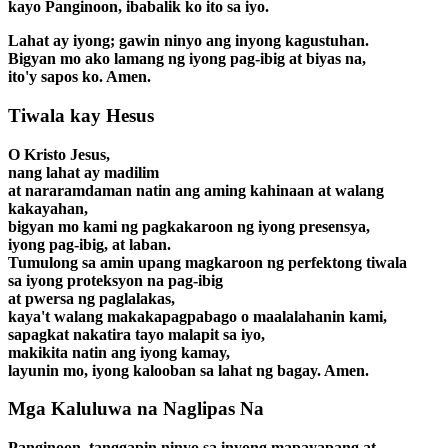
kayo Panginoon, ibabalik ko ito sa iyo.
Lahat ay iyong; gawin ninyo ang inyong kagustuhan.
Bigyan mo ako lamang ng iyong pag-ibig at biyas na,
ito'y sapos ko. Amen.
Tiwala kay Hesus
O Kristo Jesus,
nang lahat ay madilim
at nararamdaman natin ang aming kahinaan at walang
kakayahan,
bigyan mo kami ng pagkakaroon ng iyong presensya,
iyong pag-ibig, at laban.
Tumulong sa amin upang magkaroon ng perfektong tiwala
sa iyong proteksyon na pag-ibig
at pwersa ng paglalakas,
kaya't walang makakapagpabago o maalalahanin kami,
sapagkat nakatira tayo malapit sa iyo,
makikita natin ang iyong kamay,
layunin mo, iyong kalooban sa lahat ng bagay. Amen.
Mga Kaluluwa na Naglipas Na
Panginoon, tanggapin ninyo sa inyong mapayapang at