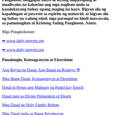
maaliwalas na kaharian ang mga naglisan mula sa
kasalukuyang buhay upang maging isa kayo. Bigyan sila ng
kapahingan at puwesto sa espiritu ng matuwid; at bigyan sila
ng buhay na walang edad, mga parangal na hindi mawawala,
sa pamamagitan ni Kristong Aming Panginoon. Amen.
Mga Pinagkukunan:
➥ www.daily-prayers.org
➥ www.daily-prayers.org
Panalangin, Konsagrasyon at Ekorsismo
Ang Reyna ng Dasal: Ang Banal na Rosaryo
🌹
Mga Ibang Dasal, Konsagrasyon at Ekorsismo
Dasal ni Hesus ang Mahusay na Pastol kay Enoch
Dasal para sa Divine Preparation of Hearts
Mga Dasal ng Holy Family Refuge
Mga Dasal mula sa Ibang Revelasyon