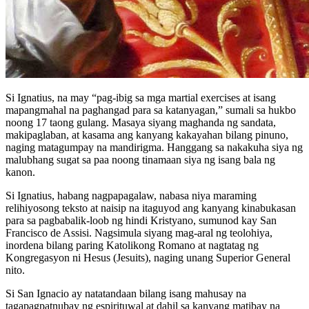
Si Ignatius, na may “pag-ibig sa mga martial exercises at isang
mapangmahal na paghangad para sa katanyagan,” sumali sa hukbo
noong 17 taong gulang. Masaya siyang maghanda ng sandata,
makipaglaban, at kasama ang kanyang kakayahan bilang pinuno,
naging matagumpay na mandirigma. Hanggang sa nakakuha siya ng
malubhang sugat sa paa noong tinamaan siya ng isang bala ng
kanon.
Si Ignatius, habang nagpapagalaw, nabasa niya maraming
relihiyosong teksto at naisip na itaguyod ang kanyang kinabukasan
para sa pagbabalik-loob ng hindi Kristyano, sumunod kay San
Francisco de Assisi. Nagsimula siyang mag-aral ng teolohiya,
inordena bilang paring Katolikong Romano at nagtatag ng
Kongregasyon ni Hesus (Jesuits), naging unang Superior General
nito.
Si San Ignacio ay natatandaan bilang isang mahusay na
tagapagpatnubay ng espirituwal at dahil sa kanyang matibay na