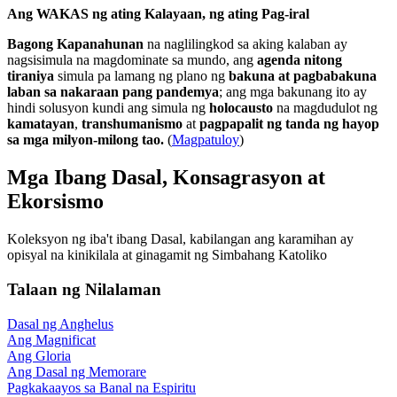
Ang WAKAS ng ating Kalayaan, ng ating Pag-iral
Bagong Kapanahunan
na naglilingkod sa aking kalaban ay
nagsisimula na magdominate sa mundo, ang
agenda nitong
tiraniya
simula pa lamang ng plano ng
bakuna at pagbabakuna
laban sa nakaraan pang pandemya
; ang mga bakunang ito ay
hindi solusyon kundi ang simula ng
holocausto
na magdudulot ng
kamatayan
,
transhumanismo
at
pagpapalit ng tanda ng hayop
sa mga milyon-milong tao.
(
Magpatuloy
)
Mga Ibang Dasal, Konsagrasyon at
Ekorsismo
Koleksyon ng iba't ibang Dasal, kabilangan ang karamihan ay
opisyal na kinikilala at ginagamit ng Simbahang Katoliko
Talaan ng Nilalaman
Dasal ng Anghelus
Ang Magnificat
Ang Gloria
Ang Dasal ng Memorare
Pagkakaayos sa Banal na Espiritu