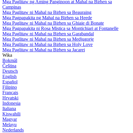
Mga Paglitaw ng Aming Panginoon at Mahal na Birhen sa
Campinas
Mga Paglitaw ni Mahal na Birhen sa Beauraing
Mga Pagpapakita ng Mahal na Birhen sa Heede
Mga Paglitaw ni Mahal na Birhen sa Ghiaie di Bonate
Mga Pagpapakita ni Rosa Mistica sa Montichiari at Fontanelle
Mga Paglitaw ni Mahal na Birhen sa Garabandal
Mga Paglitaw ni Mahal na Birhen sa Medjugorje
Mga Paglitaw ni Mahal na Birhen sa Holy Love
Mga Paglitaw ni Mahal na Birhen sa Jacarei
Wika
Bokmål
Čeština
Deutsch
English
Español
Filipino
Français
Hrvatski
Indonesia
Italiana
Kiswahili
Magyar
Melayu
Nederlands