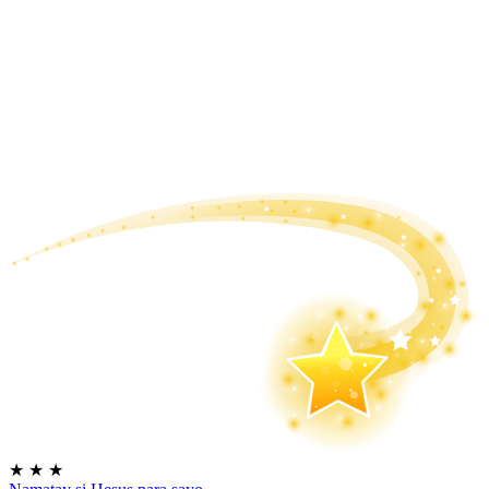
★
★
★