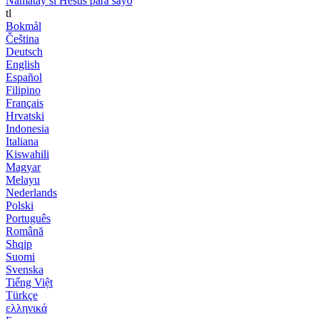
Namatay si Hesus para sayo
tl
Bokmål
Čeština
Deutsch
English
Español
Filipino
Français
Hrvatski
Indonesia
Italiana
Kiswahili
Magyar
Melayu
Nederlands
Polski
Português
Română
Shqip
Suomi
Svenska
Tiếng Việt
Türkçe
ελληνικά