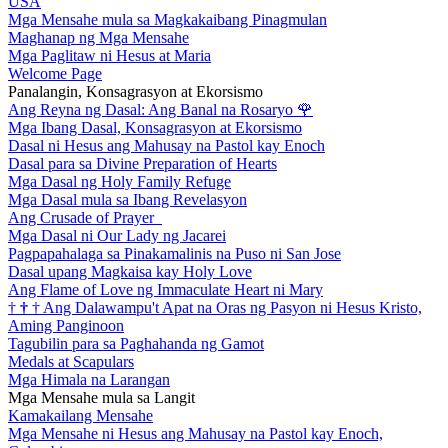
USA
Mga Mensahe mula sa Magkakaibang Pinagmulan
Maghanap ng Mga Mensahe
Mga Paglitaw ni Hesus at Maria
Welcome Page
Panalangin, Konsagrasyon at Ekorsismo
Ang Reyna ng Dasal: Ang Banal na Rosaryo
🌹
Mga Ibang Dasal, Konsagrasyon at Ekorsismo
Dasal ni Hesus ang Mahusay na Pastol kay Enoch
Dasal para sa Divine Preparation of Hearts
Mga Dasal ng Holy Family Refuge
Mga Dasal mula sa Ibang Revelasyon
Ang Crusade of Prayer
Mga Dasal ni Our Lady ng Jacarei
Pagpapahalaga sa Pinakamalinis na Puso ni San Jose
Dasal upang Magkaisa kay Holy Love
Ang Flame of Love ng Immaculate Heart ni Mary
†
†
†
Ang Dalawampu't Apat na Oras ng Pasyon ni Hesus Kristo,
Aming Panginoon
Tagubilin para sa Paghahanda ng Gamot
Medals at Scapulars
Mga Himala na Larangan
Mga Mensahe mula sa Langit
Kamakailang Mensahe
Mga Mensahe ni Hesus ang Mahusay na Pastol kay Enoch,