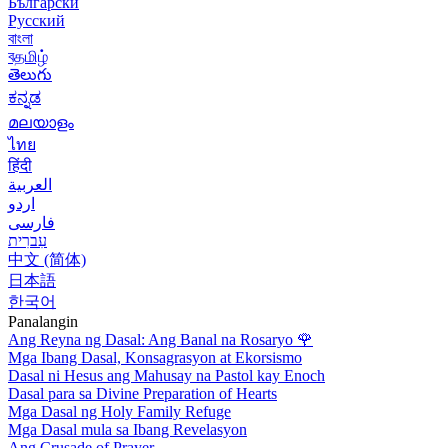
Български
Русский
বাংলা
বதமிழ்
తెలుగు
ಕನ್ನಡ
മലയാളം
ไทย
हिंदी
العربية
اردو
فارسی
עִברִית
中文 (简体)
日本語
한국어
Panalangin
Ang Reyna ng Dasal: Ang Banal na Rosaryo
🌹
Mga Ibang Dasal, Konsagrasyon at Ekorsismo
Dasal ni Hesus ang Mahusay na Pastol kay Enoch
Dasal para sa Divine Preparation of Hearts
Mga Dasal ng Holy Family Refuge
Mga Dasal mula sa Ibang Revelasyon
Ang Crusade of Prayer