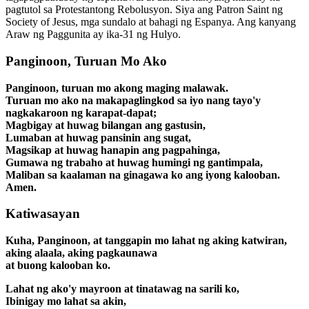
pagtutol sa Protestantong Rebolusyon. Siya ang Patron Saint ng
Society of Jesus, mga sundalo at bahagi ng Espanya. Ang kanyang
Araw ng Paggunita ay ika-31 ng Hulyo.
Panginoon, Turuan Mo Ako
Panginoon, turuan mo akong maging malawak.
Turuan mo ako na makapaglingkod sa iyo nang tayo'y
nagkakaroon ng karapat-dapat;
Magbigay at huwag bilangan ang gastusin,
Lumaban at huwag pansinin ang sugat,
Magsikap at huwag hanapin ang pagpahinga,
Gumawa ng trabaho at huwag humingi ng gantimpala,
Maliban sa kaalaman na ginagawa ko ang iyong kalooban.
Amen.
Katiwasayan
Kuha, Panginoon, at tanggapin mo lahat ng aking katwiran,
aking alaala, aking pagkaunawa
at buong kalooban ko.
Lahat ng ako'y mayroon at tinatawag na sarili ko,
Ibinigay mo lahat sa akin,