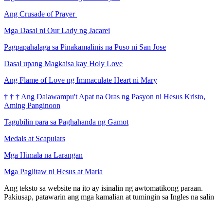
Ang Crusade of Prayer
Mga Dasal ni Our Lady ng Jacarei
Pagpapahalaga sa Pinakamalinis na Puso ni San Jose
Dasal upang Magkaisa kay Holy Love
Ang Flame of Love ng Immaculate Heart ni Mary
†
†
†
Ang Dalawampu't Apat na Oras ng Pasyon ni Hesus Kristo,
Aming Panginoon
Tagubilin para sa Paghahanda ng Gamot
Medals at Scapulars
Mga Himala na Larangan
Mga Paglitaw ni Hesus at Maria
Ang teksto sa website na ito ay isinalin ng awtomatikong paraan.
Pakiusap, patawarin ang mga kamalian at tumingin sa Ingles na salin