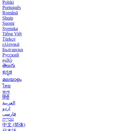
Polski
Português
Română
Shqip
Suomi
Svenska
Tiếng Việt
Türkçe
ελληνικά
Български
Русский
தமிழ்
తెలుగు
ಕನ್ನಡ
മലയാളം
ไทย
বাংলা
हिंदी
العربية
اردو
فارسی
עִברִית
中文 (简体)
日本語