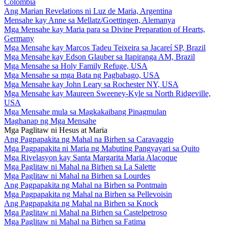
Colombia
Ang Marian Revelations ni Luz de Maria, Argentina
Mensahe kay Anne sa Mellatz/Goettingen, Alemanya
Mga Mensahe kay Maria para sa Divine Preparation of Hearts,
Germany
Mga Mensahe kay Marcos Tadeu Teixeira sa Jacareí SP, Brazil
Mga Mensahe kay Edson Glauber sa Itapiranga AM, Brazil
Mga Mensahe sa Holy Family Refuge, USA
Mga Mensahe sa mga Bata ng Pagbabago, USA
Mga Mensahe kay John Leary sa Rochester NY, USA
Mga Mensahe kay Maureen Sweeney-Kyle sa North Ridgeville,
USA
Mga Mensahe mula sa Magkakaibang Pinagmulan
Maghanap ng Mga Mensahe
Mga Paglitaw ni Hesus at Maria
Ang Pagpapakita ng Mahal na Birhen sa Caravaggio
Mga Pagpapakita ni Maria ng Mabuting Pangyayari sa Quito
Mga Rivelasyon kay Santa Margarita Maria Alacoque
Mga Paglitaw ni Mahal na Birhen sa La Salette
Mga Paglitaw ni Mahal na Birhen sa Lourdes
Ang Pagpapakita ng Mahal na Birhen sa Pontmain
Mga Pagpapakita ng Mahal na Birhen sa Pellevoisin
Ang Pagpapakita ng Mahal na Birhen sa Knock
Mga Paglitaw ni Mahal na Birhen sa Castelpetroso
Mga Paglitaw ni Mahal na Birhen sa Fatima