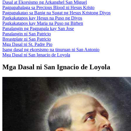
Dasal at Ekorsismo ng Arkanghel San Miguel
Pagpapahalaga sa Precious Blood ni Hesus Kristo
Pagpapakatao sa Banig na Sugat ng Hesus Kristong Diyos
Pagkakatapos kay Hesus na Puso ng Diyos
Pagkakatapos kay Maria na Puso ng Birhen
Panalangin ng Pagpapala kay San Jose
Panalangin ni San Patricio
Breastplate ni San Patricio
Mga Dasal ni St. Padre Pio
Isang dasal ng ekorsismo na tinuruan ni San Antonio
Mga Dasal ni San Ignacio de Loyola
Mga Dasal ni San Ignacio de Loyola