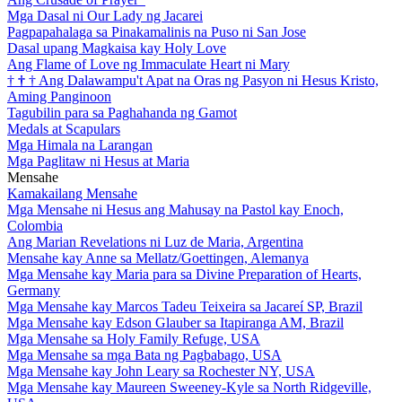
Mga Dasal ni Our Lady ng Jacarei
Pagpapahalaga sa Pinakamalinis na Puso ni San Jose
Dasal upang Magkaisa kay Holy Love
Ang Flame of Love ng Immaculate Heart ni Mary
†
†
†
Ang Dalawampu't Apat na Oras ng Pasyon ni Hesus Kristo,
Aming Panginoon
Tagubilin para sa Paghahanda ng Gamot
Medals at Scapulars
Mga Himala na Larangan
Mga Paglitaw ni Hesus at Maria
Mensahe
Kamakailang Mensahe
Mga Mensahe ni Hesus ang Mahusay na Pastol kay Enoch,
Colombia
Ang Marian Revelations ni Luz de Maria, Argentina
Mensahe kay Anne sa Mellatz/Goettingen, Alemanya
Mga Mensahe kay Maria para sa Divine Preparation of Hearts,
Germany
Mga Mensahe kay Marcos Tadeu Teixeira sa Jacareí SP, Brazil
Mga Mensahe kay Edson Glauber sa Itapiranga AM, Brazil
Mga Mensahe sa Holy Family Refuge, USA
Mga Mensahe sa mga Bata ng Pagbabago, USA
Mga Mensahe kay John Leary sa Rochester NY, USA
Mga Mensahe kay Maureen Sweeney-Kyle sa North Ridgeville,