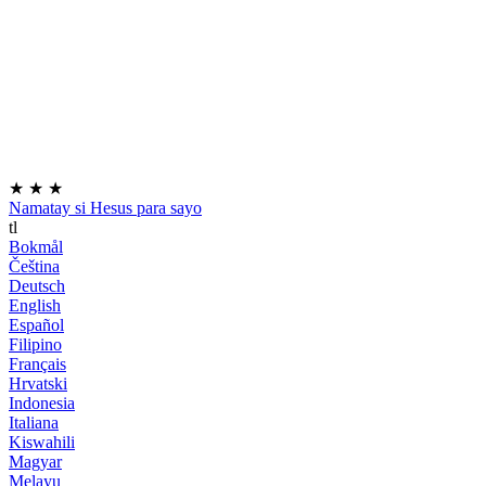
★
★
★
Namatay si Hesus para sayo
tl
Bokmål
Čeština
Deutsch
English
Español
Filipino
Français
Hrvatski
Indonesia
Italiana
Kiswahili
Magyar
Melayu