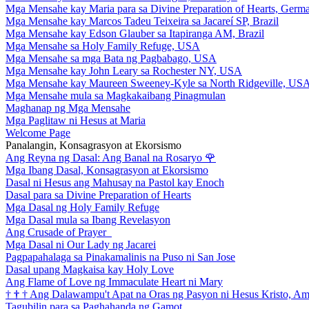
Mga Mensahe kay Maria para sa Divine Preparation of Hearts, Germ
Mga Mensahe kay Marcos Tadeu Teixeira sa Jacareí SP, Brazil
Mga Mensahe kay Edson Glauber sa Itapiranga AM, Brazil
Mga Mensahe sa Holy Family Refuge, USA
Mga Mensahe sa mga Bata ng Pagbabago, USA
Mga Mensahe kay John Leary sa Rochester NY, USA
Mga Mensahe kay Maureen Sweeney-Kyle sa North Ridgeville, US
Mga Mensahe mula sa Magkakaibang Pinagmulan
Maghanap ng Mga Mensahe
Mga Paglitaw ni Hesus at Maria
Welcome Page
Panalangin, Konsagrasyon at Ekorsismo
Ang Reyna ng Dasal: Ang Banal na Rosaryo
🌹
Mga Ibang Dasal, Konsagrasyon at Ekorsismo
Dasal ni Hesus ang Mahusay na Pastol kay Enoch
Dasal para sa Divine Preparation of Hearts
Mga Dasal ng Holy Family Refuge
Mga Dasal mula sa Ibang Revelasyon
Ang Crusade of Prayer
Mga Dasal ni Our Lady ng Jacarei
Pagpapahalaga sa Pinakamalinis na Puso ni San Jose
Dasal upang Magkaisa kay Holy Love
Ang Flame of Love ng Immaculate Heart ni Mary
†
†
†
Ang Dalawampu't Apat na Oras ng Pasyon ni Hesus Kristo, A
Tagubilin para sa Paghahanda ng Gamot