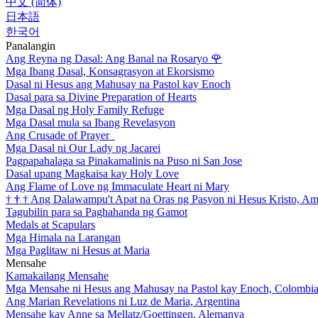
中文 (简体)
日本語
한국어
Panalangin
Ang Reyna ng Dasal: Ang Banal na Rosaryo
🌹
Mga Ibang Dasal, Konsagrasyon at Ekorsismo
Dasal ni Hesus ang Mahusay na Pastol kay Enoch
Dasal para sa Divine Preparation of Hearts
Mga Dasal ng Holy Family Refuge
Mga Dasal mula sa Ibang Revelasyon
Ang Crusade of Prayer
Mga Dasal ni Our Lady ng Jacarei
Pagpapahalaga sa Pinakamalinis na Puso ni San Jose
Dasal upang Magkaisa kay Holy Love
Ang Flame of Love ng Immaculate Heart ni Mary
†
†
†
Ang Dalawampu't Apat na Oras ng Pasyon ni Hesus Kristo, A
Tagubilin para sa Paghahanda ng Gamot
Medals at Scapulars
Mga Himala na Larangan
Mga Paglitaw ni Hesus at Maria
Mensahe
Kamakailang Mensahe
Mga Mensahe ni Hesus ang Mahusay na Pastol kay Enoch, Colombi
Ang Marian Revelations ni Luz de Maria, Argentina
Mensahe kay Anne sa Mellatz/Goettingen, Alemanya