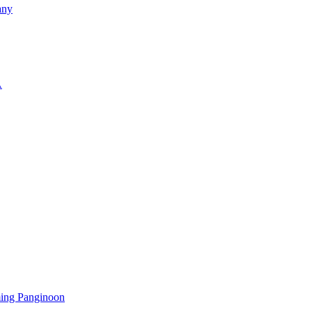
any
A
ming Panginoon