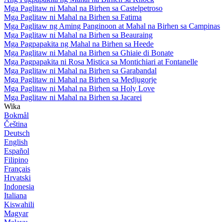
Mga Paglitaw ni Mahal na Birhen sa Castelpetroso
Mga Paglitaw ni Mahal na Birhen sa Fatima
Mga Paglitaw ng Aming Panginoon at Mahal na Birhen sa Campinas
Mga Paglitaw ni Mahal na Birhen sa Beauraing
Mga Pagpapakita ng Mahal na Birhen sa Heede
Mga Paglitaw ni Mahal na Birhen sa Ghiaie di Bonate
Mga Pagpapakita ni Rosa Mistica sa Montichiari at Fontanelle
Mga Paglitaw ni Mahal na Birhen sa Garabandal
Mga Paglitaw ni Mahal na Birhen sa Medjugorje
Mga Paglitaw ni Mahal na Birhen sa Holy Love
Mga Paglitaw ni Mahal na Birhen sa Jacarei
Wika
Bokmål
Čeština
Deutsch
English
Español
Filipino
Français
Hrvatski
Indonesia
Italiana
Kiswahili
Magyar