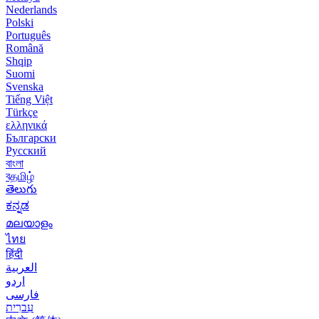
Nederlands
Polski
Português
Română
Shqip
Suomi
Svenska
Tiếng Việt
Türkçe
ελληνικά
Български
Русский
বাংলা
বதமிழ்
తెలుగు
ಕನ್ನಡ
മലയാളം
ไทย
हिंदी
العربية
اردو
فارسی
עִברִית