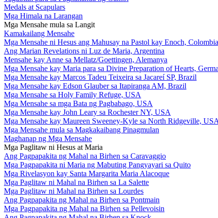
Medals at Scapulars
Mga Himala na Larangan
Mga Mensahe mula sa Langit
Kamakailang Mensahe
Mga Mensahe ni Hesus ang Mahusay na Pastol kay Enoch, Colombi
Ang Marian Revelations ni Luz de Maria, Argentina
Mensahe kay Anne sa Mellatz/Goettingen, Alemanya
Mga Mensahe kay Maria para sa Divine Preparation of Hearts, Germ
Mga Mensahe kay Marcos Tadeu Teixeira sa Jacareí SP, Brazil
Mga Mensahe kay Edson Glauber sa Itapiranga AM, Brazil
Mga Mensahe sa Holy Family Refuge, USA
Mga Mensahe sa mga Bata ng Pagbabago, USA
Mga Mensahe kay John Leary sa Rochester NY, USA
Mga Mensahe kay Maureen Sweeney-Kyle sa North Ridgeville, US
Mga Mensahe mula sa Magkakaibang Pinagmulan
Maghanap ng Mga Mensahe
Mga Paglitaw ni Hesus at Maria
Ang Pagpapakita ng Mahal na Birhen sa Caravaggio
Mga Pagpapakita ni Maria ng Mabuting Pangyayari sa Quito
Mga Rivelasyon kay Santa Margarita Maria Alacoque
Mga Paglitaw ni Mahal na Birhen sa La Salette
Mga Paglitaw ni Mahal na Birhen sa Lourdes
Ang Pagpapakita ng Mahal na Birhen sa Pontmain
Mga Pagpapakita ng Mahal na Birhen sa Pellevoisin
Ang Pagpapakita ng Mahal na Birhen sa Knock