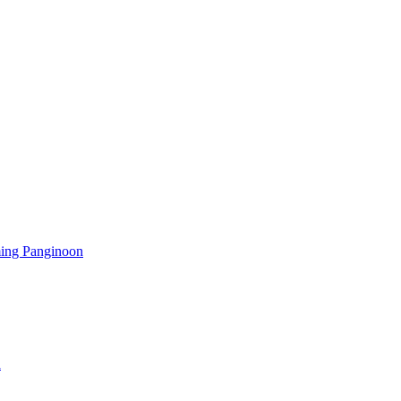
ming Panginoon
a