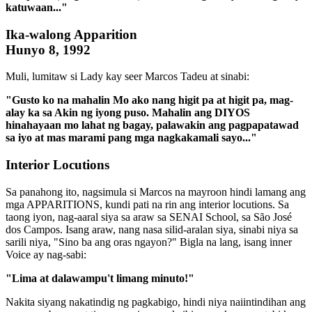
katuwaan..."
Ika-walong Apparition
Hunyo 8, 1992
Muli, lumitaw si Lady kay seer Marcos Tadeu at sinabi:
"Gusto ko na mahalin Mo ako nang higit pa at higit pa, mag-
alay ka sa Akin ng iyong puso. Mahalin ang DIYOS
hinahayaan mo lahat ng bagay, palawakin ang pagpapatawad
sa iyo at mas marami pang mga nagkakamali sayo..."
Interior Locutions
Sa panahong ito, nagsimula si Marcos na mayroon hindi lamang ang
mga APPARITIONS, kundi pati na rin ang interior locutions. Sa
taong iyon, nag-aaral siya sa araw sa SENAI School, sa São José
dos Campos. Isang araw, nang nasa silid-aralan siya, sinabi niya sa
sarili niya, "Sino ba ang oras ngayon?" Bigla na lang, isang inner
Voice ay nag-sabi:
"Lima at dalawampu't limang minuto!"
Nakita siyang nakatindig ng pagkabigo, hindi niya naiintindihan ang