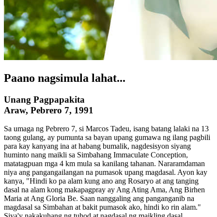
Paano nagsimula lahat...
Unang Pagpapakita
Araw, Pebrero 7, 1991
Sa umaga ng Pebrero 7, si Marcos Tadeu, isang batang lalaki na 13
taong gulang, ay pumunta sa bayan upang gumawa ng ilang pagbili
para kay kanyang ina at habang bumalik, nagdesisyon siyang
huminto nang maikli sa Simbahang Immaculate Conception,
matatagpuan mga 4 km mula sa kanilang tahanan. Nararamdaman
niya ang pangangailangan na pumasok upang magdasal. Ayon kay
kanya, "Hindi ko pa alam kung ano ang Rosaryo at ang tanging
dasal na alam kong makapagpray ay Ang Ating Ama, Ang Birhen
Maria at Ang Gloria Be. Saan nanggaling ang panganganib na
magdasal sa Simbahan at bakit pumasok ako, hindi ko rin alam."
Siya'y nakakuhang ng tuhod at nagdasal ng maikling dasal.