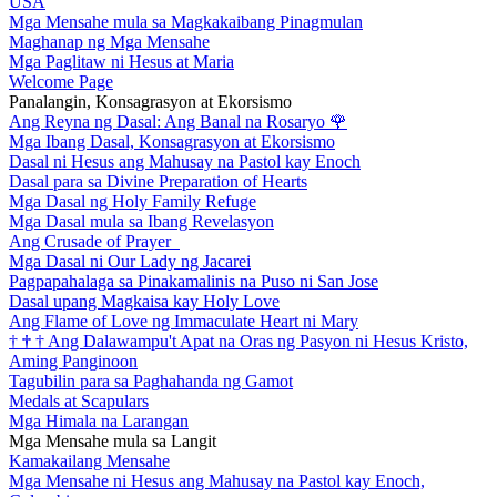
USA
Mga Mensahe mula sa Magkakaibang Pinagmulan
Maghanap ng Mga Mensahe
Mga Paglitaw ni Hesus at Maria
Welcome Page
Panalangin, Konsagrasyon at Ekorsismo
Ang Reyna ng Dasal: Ang Banal na Rosaryo
🌹
Mga Ibang Dasal, Konsagrasyon at Ekorsismo
Dasal ni Hesus ang Mahusay na Pastol kay Enoch
Dasal para sa Divine Preparation of Hearts
Mga Dasal ng Holy Family Refuge
Mga Dasal mula sa Ibang Revelasyon
Ang Crusade of Prayer
Mga Dasal ni Our Lady ng Jacarei
Pagpapahalaga sa Pinakamalinis na Puso ni San Jose
Dasal upang Magkaisa kay Holy Love
Ang Flame of Love ng Immaculate Heart ni Mary
†
†
†
Ang Dalawampu't Apat na Oras ng Pasyon ni Hesus Kristo,
Aming Panginoon
Tagubilin para sa Paghahanda ng Gamot
Medals at Scapulars
Mga Himala na Larangan
Mga Mensahe mula sa Langit
Kamakailang Mensahe
Mga Mensahe ni Hesus ang Mahusay na Pastol kay Enoch,