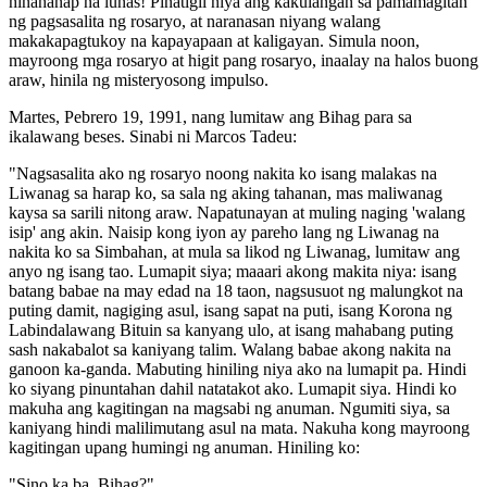
hinahanap na lunas! Pinatigil niya ang kakulangan sa pamamagitan
ng pagsasalita ng rosaryo, at naranasan niyang walang
makakapagtukoy na kapayapaan at kaligayan. Simula noon,
mayroong mga rosaryo at higit pang rosaryo, inaalay na halos buong
araw, hinila ng misteryosong impulso.
Martes, Pebrero 19, 1991, nang lumitaw ang Bihag para sa
ikalawang beses. Sinabi ni Marcos Tadeu:
"Nagsasalita ako ng rosaryo noong nakita ko isang malakas na
Liwanag sa harap ko, sa sala ng aking tahanan, mas maliwanag
kaysa sa sarili nitong araw. Napatunayan at muling naging 'walang
isip' ang akin. Naisip kong iyon ay pareho lang ng Liwanag na
nakita ko sa Simbahan, at mula sa likod ng Liwanag, lumitaw ang
anyo ng isang tao. Lumapit siya; maaari akong makita niya: isang
batang babae na may edad na 18 taon, nagsusuot ng malungkot na
puting damit, nagiging asul, isang sapat na puti, isang Korona ng
Labindalawang Bituin sa kanyang ulo, at isang mahabang puting
sash nakabalot sa kaniyang talim. Walang babae akong nakita na
ganoon ka-ganda. Mabuting hiniling niya ako na lumapit pa. Hindi
ko siyang pinuntahan dahil natatakot ako. Lumapit siya. Hindi ko
makuha ang kagitingan na magsabi ng anuman. Ngumiti siya, sa
kaniyang hindi malilimutang asul na mata. Nakuha kong mayroong
kagitingan upang humingi ng anuman. Hiniling ko:
"Sino ka ba, Bihag?"