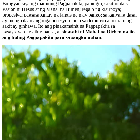
Binigyan siya ng maraming Pagpapakita, paningin, sakit mula sa
Pasion ni Hesus at ng Mahal na Birhen; regalo ng klairboya;
propesiya; pagsasapantay ng langis na may bango; sa kanyang dasal
ay pinagpalaan ang mga posesyon mula sa demonyo at maraming
sakit ay ginhawa. Ito ang pinakamainit na Pagpapakita sa
kasaysayan ng ating bansa, at
sinasabi ni Mahal na Birhen na ito
ang huling Pagpapakita para sa sangkatauhan.