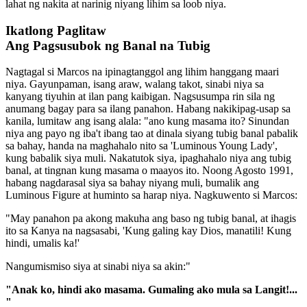
lahat ng nakita at narinig niyang lihim sa loob niya.
Ikatlong Paglitaw
Ang Pagsusubok ng Banal na Tubig
Nagtagal si Marcos na ipinagtanggol ang lihim hanggang maari
niya. Gayunpaman, isang araw, walang takot, sinabi niya sa
kanyang tiyuhin at ilan pang kaibigan. Nagsusumpa rin sila ng
anumang bagay para sa ilang panahon. Habang nakikipag-usap sa
kanila, lumitaw ang isang alala: "ano kung masama ito? Sinundan
niya ang payo ng iba't ibang tao at dinala siyang tubig banal pabalik
sa bahay, handa na maghahalo nito sa 'Luminous Young Lady',
kung babalik siya muli. Nakatutok siya, ipaghahalo niya ang tubig
banal, at tingnan kung masama o maayos ito. Noong Agosto 1991,
habang nagdarasal siya sa bahay niyang muli, bumalik ang
Luminous Figure at huminto sa harap niya. Nagkuwento si Marcos:
"May panahon pa akong makuha ang baso ng tubig banal, at ihagis
ito sa Kanya na nagsasabi, 'Kung galing kay Dios, manatili! Kung
hindi, umalis ka!'
Nangumismiso siya at sinabi niya sa akin:"
"Anak ko, hindi ako masama. Gumaling ako mula sa Langit!...
"