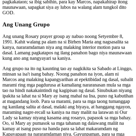
pagkakataon; sa ibig sabihin, para kay Marcos, napakahirap itong
maunawaan, sapagkat siya ay lubos na walang alam tungkol dito
GOD.
Ang Unang Grupo
Ang unang Rosary prayer group ay nabuo noong Setyembre 8,
1991. Kahit walang pa alam na si Birhen Maria ang nagsasalita sa
kanya, nararamdaman niya ang malaking interior motion para sa
dasal. Lamang pagkatapos ng ilang panahon bago niya maunawaan
kung ano ang nangyayari sa kaniya.
Ang grupo na ito ng kaunting tao ay nagkikita sa Sabado at Linggo,
minsan sa isa't isang bahay. Noong panahon na iyon, alam ni
Marcos ang malaking kapangyarihan at epektibidad ng dasal, subalit
marami ring mga pagdurusa at kamaliang nararanasan mula sa mga
tao na hindi nakakaintindi ng kagipisan ng dasal. Sinubukan niyang
ipakita sa lahat na si Mary ay isang mahal na Ina, puno ng kabutihan
at magandang loob. Para sa marami, para sa mga taong tumanggap
ng kanilang salita at dasal, malaki ang biyaya, at hanggang ngayon,
maraming nagre-recall sa kaniya na may maliit na larawan ni Our
Lady sa kamay niyang kasama ang rosaryo, papasok sa mga bahay.
Oo, si Mary ay pumasok sa mga tahanan ng dalawang maliit na
kamay at isang puso na handa para sa lahat makaramdam ng
Kapayapaan na nararamdaman niya. Gayunpaman, para sa mga