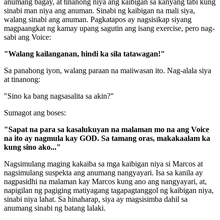
anumang bagay, at tinanong niya ang kaibigan sa kanyang tabi kung
sinabi man niya ang anuman. Sinabi ng kaibigan na mali siya,
walang sinabi ang anuman. Pagkatapos ay nagsisikap siyang
magpaangkat ng kamay upang sagutin ang isang exercise, pero nag-
sabi ang Voice:
"Walang kailanganan, hindi ka sila tatawagan!"
Sa panahong iyon, walang paraan na maiiwasan ito. Nag-alala siya
at tinanong:
"Sino ka bang nagsasalita sa akin?"
Sumagot ang boses:
"Sapat na para sa kasalukuyan na malaman mo na ang Voice
na ito ay nagmula kay GOD. Sa tamang oras, makakaalam ka
kung sino ako..."
Nagsimulang maging kakaiba sa mga kaibigan niya si Marcos at
nagsimulang suspekta ang anumang nangyayari. Isa sa kanila ay
nagpasidhi na malaman kay Marcos kung ano ang nangyayari, at,
napigilan ng pagiging matiyagang tagapagtanggol ng kaibigan niya,
sinabi niya lahat. Sa hinaharap, siya ay magsisimba dahil sa
anumang sinabi ng batang lalaki.