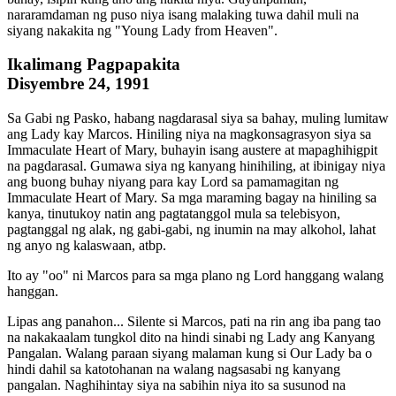
nararamdaman ng puso niya isang malaking tuwa dahil muli na
siyang nakakita ng "Young Lady from Heaven".
Ikalimang Pagpapakita
Disyembre 24, 1991
Sa Gabi ng Pasko, habang nagdarasal siya sa bahay, muling lumitaw
ang Lady kay Marcos. Hiniling niya na magkonsagrasyon siya sa
Immaculate Heart of Mary, buhayin isang austere at mapaghihigpit
na pagdarasal. Gumawa siya ng kanyang hinihiling, at ibinigay niya
ang buong buhay niyang para kay Lord sa pamamagitan ng
Immaculate Heart of Mary. Sa mga maraming bagay na hiniling sa
kanya, tinutukoy natin ang pagtatanggol mula sa telebisyon,
pagtanggal ng alak, ng gabi-gabi, ng inumin na may alkohol, lahat
ng anyo ng kalaswaan, atbp.
Ito ay "oo" ni Marcos para sa mga plano ng Lord hanggang walang
hanggan.
Lipas ang panahon... Silente si Marcos, pati na rin ang iba pang tao
na nakakaalam tungkol dito na hindi sinabi ng Lady ang Kanyang
Pangalan. Walang paraan siyang malaman kung si Our Lady ba o
hindi dahil sa katotohanan na walang nagsasabi ng kanyang
pangalan. Naghihintay siya na sabihin niya ito sa susunod na