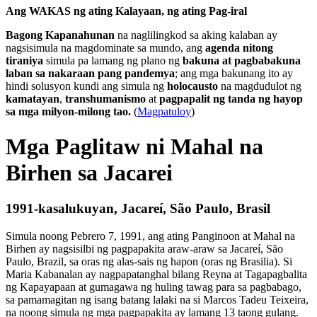
Ang WAKAS ng ating Kalayaan, ng ating Pag-iral
Bagong Kapanahunan
na naglilingkod sa aking kalaban ay
nagsisimula na magdominate sa mundo, ang
agenda nitong
tiraniya
simula pa lamang ng plano ng
bakuna at pagbabakuna
laban sa nakaraan pang pandemya
; ang mga bakunang ito ay
hindi solusyon kundi ang simula ng
holocausto
na magdudulot ng
kamatayan
,
transhumanismo
at
pagpapalit ng tanda ng hayop
sa mga milyon-milong tao.
(
Magpatuloy
)
Mga Paglitaw ni Mahal na
Birhen sa Jacarei
1991-kasalukuyan, Jacareí, São Paulo, Brasil
Simula noong Pebrero 7, 1991, ang ating Panginoon at Mahal na
Birhen ay nagsisilbi ng pagpapakita araw-araw sa Jacareí, São
Paulo, Brazil, sa oras ng alas-sais ng hapon (oras ng Brasilia). Si
Maria Kabanalan ay nagpapatanghal bilang Reyna at Tagapagbalita
ng Kapayapaan at gumagawa ng huling tawag para sa pagbabago,
sa pamamagitan ng isang batang lalaki na si Marcos Tadeu Teixeira,
na noong simula ng mga pagpapakita ay lamang 13 taong gulang.