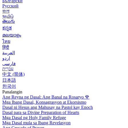
Български
Русский
বাংলা
বதமிழ்
తెలుగు
ಕನ್ನಡ
മലയാളം
ไทย
हिंदी
العربية
اردو
فارسی
עִברִית
中文 (简体)
日本語
한국어
Panalangin
Ang Reyna ng Dasal: Ang Banal na Rosaryo
🌹
Mga Ibang Dasal, Konsagrasyon at Ekorsismo
Dasal ni Hesus ang Mahusay na Pastol kay Enoch
Dasal para sa Divine Preparation of Hearts
Mga Dasal ng Holy Family Refuge
Mga Dasal mula sa Ibang Revelasyon
Ang Crusade of Prayer