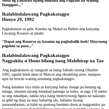
Mesa ng Eukaristi upang makuha ang Pagkain na Walang
Hanggan!..."
Ikalabindalawang Pagkakatagpo
Hunyo 29, 1992
Pagkakataon sa gabi. Kinuha ng Mahal na Birhen ang kanyang
Liwanag Rosaryo at sinabi:
"Dapat ang Rosaryo ay kasama ng pagbabalik-loob! Mayroong
pagsisisi sa puso..."
Ikalabindalawang Pagkakatagpo
Nagpakita si Hesus bilang isang Mahihirap na Tao
Ang pagkakataon ay nangyari sa isang Sabado noong Oktubre
1992, ngunit hindi alam ni Marcos ang eksaktong araw, matapos
apat na buwan walang anumang pagkakatagpo.
Nang lumabas siya mula sa kanyang bahay maaga pa lamang ng
umaga, simulan niyang lumakad patungo sa kalye, at mga 150 metro
na ang nakalipas, nakita niya isang misteryosong figura na nakaupo
sa gilid ng daan na may babaeng ulo. Isinama siyang
nararamdaman, at kahit na gustong huminto doon at magpatuloy pa
lamang, isa pang di-makikiling na puwersa ay nagpigil sa kanya at