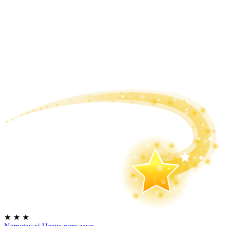
★
★
★