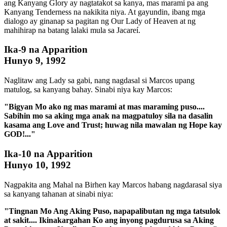
ang Kanyang Glory ay nagtatakot sa kanya, mas marami pa ang
Kanyang Tenderness na nakikita niya. At gayundin, ibang mga
dialogo ay ginanap sa pagitan ng Our Lady of Heaven at ng
mahihirap na batang lalaki mula sa Jacareí.
Ika-9 na Apparition
Hunyo 9, 1992
Naglitaw ang Lady sa gabi, nang nagdasal si Marcos upang
matulog, sa kanyang bahay. Sinabi niya kay Marcos:
"Bigyan Mo ako ng mas marami at mas maraming puso....
Sabihin mo sa aking mga anak na magpatuloy sila na dasalin
kasama ang Love and Trust; huwag nila mawalan ng Hope kay
GOD!..."
Ika-10 na Apparition
Hunyo 10, 1992
Nagpakita ang Mahal na Birhen kay Marcos habang nagdarasal siya
sa kanyang tahanan at sinabi niya:
"Tingnan Mo Ang Aking Puso, napapalibutan ng mga tatsulok
at sakit.... Ikinakargahan Ko ang inyong pagdurusa sa Aking