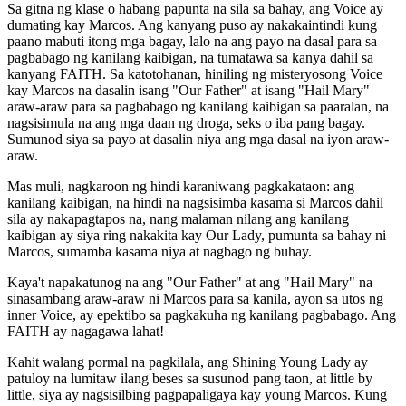
Sa gitna ng klase o habang papunta na sila sa bahay, ang Voice ay
dumating kay Marcos. Ang kanyang puso ay nakakaintindi kung
paano mabuti itong mga bagay, lalo na ang payo na dasal para sa
pagbabago ng kanilang kaibigan, na tumatawa sa kanya dahil sa
kanyang FAITH. Sa katotohanan, hiniling ng misteryosong Voice
kay Marcos na dasalin isang "Our Father" at isang "Hail Mary"
araw-araw para sa pagbabago ng kanilang kaibigan sa paaralan, na
nagsisimula na ang mga daan ng droga, seks o iba pang bagay.
Sumunod siya sa payo at dasalin niya ang mga dasal na iyon araw-
araw.
Mas muli, nagkaroon ng hindi karaniwang pagkakataon: ang
kanilang kaibigan, na hindi na nagsisimba kasama si Marcos dahil
sila ay nakapagtapos na, nang malaman nilang ang kanilang
kaibigan ay siya ring nakakita kay Our Lady, pumunta sa bahay ni
Marcos, sumamba kasama niya at nagbago ng buhay.
Kaya't napakatunog na ang "Our Father" at ang "Hail Mary" na
sinasambang araw-araw ni Marcos para sa kanila, ayon sa utos ng
inner Voice, ay epektibo sa pagkakuha ng kanilang pagbabago. Ang
FAITH ay nagagawa lahat!
Kahit walang pormal na pagkilala, ang Shining Young Lady ay
patuloy na lumitaw ilang beses sa susunod pang taon, at little by
little, siya ay nagsisilbing pagpapaligaya kay young Marcos. Kung