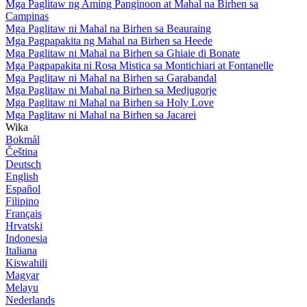
Mga Paglitaw ng Aming Panginoon at Mahal na Birhen sa
Campinas
Mga Paglitaw ni Mahal na Birhen sa Beauraing
Mga Pagpapakita ng Mahal na Birhen sa Heede
Mga Paglitaw ni Mahal na Birhen sa Ghiaie di Bonate
Mga Pagpapakita ni Rosa Mistica sa Montichiari at Fontanelle
Mga Paglitaw ni Mahal na Birhen sa Garabandal
Mga Paglitaw ni Mahal na Birhen sa Medjugorje
Mga Paglitaw ni Mahal na Birhen sa Holy Love
Mga Paglitaw ni Mahal na Birhen sa Jacarei
Wika
Bokmål
Čeština
Deutsch
English
Español
Filipino
Français
Hrvatski
Indonesia
Italiana
Kiswahili
Magyar
Melayu
Nederlands