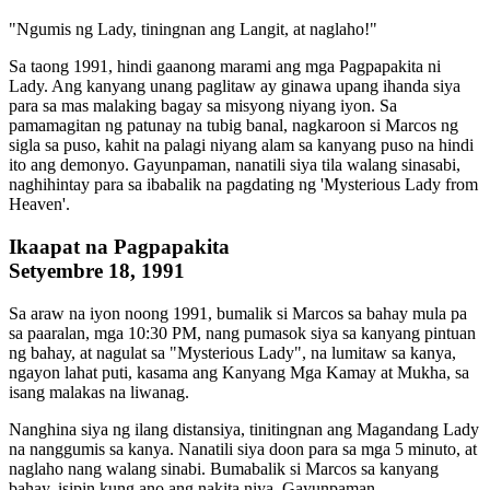
"Ngumis ng Lady, tiningnan ang Langit, at naglaho!"
Sa taong 1991, hindi gaanong marami ang mga Pagpapakita ni
Lady. Ang kanyang unang paglitaw ay ginawa upang ihanda siya
para sa mas malaking bagay sa misyong niyang iyon. Sa
pamamagitan ng patunay na tubig banal, nagkaroon si Marcos ng
sigla sa puso, kahit na palagi niyang alam sa kanyang puso na hindi
ito ang demonyo. Gayunpaman, nanatili siya tila walang sinasabi,
naghihintay para sa ibabalik na pagdating ng 'Mysterious Lady from
Heaven'.
Ikaapat na Pagpapakita
Setyembre 18, 1991
Sa araw na iyon noong 1991, bumalik si Marcos sa bahay mula pa
sa paaralan, mga 10:30 PM, nang pumasok siya sa kanyang pintuan
ng bahay, at nagulat sa "Mysterious Lady", na lumitaw sa kanya,
ngayon lahat puti, kasama ang Kanyang Mga Kamay at Mukha, sa
isang malakas na liwanag.
Nanghina siya ng ilang distansiya, tinitingnan ang Magandang Lady
na nanggumis sa kanya. Nanatili siya doon para sa mga 5 minuto, at
naglaho nang walang sinabi. Bumabalik si Marcos sa kanyang
bahay, isipin kung ano ang nakita niya. Gayunpaman,