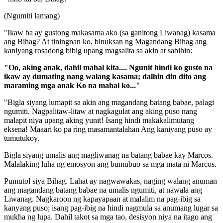
(Ngumiti lamang)
"Ikaw ba ay gustong makasama ako (sa ganitong Liwanag) kasama
ang Bihag? At tiningnan ko, binuksan ng Magandang Bihag ang
kaniyang rosadong bibig upang magsalita sa akin at sabihin:
"Oo, aking anak, dahil mahal kita.... Ngunit hindi ko gusto na
ikaw ay dumating nang walang kasama; dalhin din dito ang
maraming mga anak Ko na mahal ko..."
"Bigla siyang lumapit sa akin ang magandang batang babae, palagi
ngumiti. Nagpalitaw-litaw at nagkagulat ang aking puso nang
malapit niya upang aking yunit! Isang hindi makakalimutang
eksena! Maaari ko pa ring masamantalahan Ang kaniyang puso ay
tumutukoy.
Bigla siyang umalis ang magliwanag na batang babae kay Marcos.
Malalaking luha ng emosyon ang bumubuo sa mga mata ni Marcos.
Pumutol siya Bihag. Lahat ay nagwawakas, naging walang anuman
ang magandang batang babae na umalis ngumiti, at nawala ang
Liwanag. Nagkaroon ng kapayapaan at malalim na pag-ibig sa
kanyang puso; isang pag-ibig na hindi nagmula sa anumang lugar sa
mukha ng lupa. Dahil takot sa mga tao, desisyon niya na itago ang