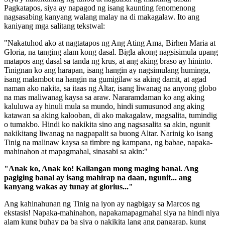
Pagkatapos, siya ay napagod ng isang kaunting fenomenong
nagsasabing kanyang walang malay na di makagalaw. Ito ang
kaniyang mga salitang tekstwal:
"Nakatuhod ako at nagtatapos ng Ang Ating Ama, Birhen Maria at
Gloria, na tanging alam kong dasal. Bigla akong nagsisimula upang
matapos ang dasal sa tanda ng krus, at ang aking braso ay hininto.
Tinignan ko ang harapan, isang hangin ay nagsimulang huminga,
isang malambot na hangin na gumigilaw sa aking damit, at agad
naman ako nakita, sa itaas ng Altar, isang liwanag na anyong globo
na mas maliwanag kaysa sa araw. Nararamdaman ko ang aking
kaluluwa ay hinuli mula sa mundo, hindi sumusunod ang aking
katawan sa aking kalooban, di ako makagalaw, magsalita, tumindig
o tumakbo. Hindi ko nakikita sino ang nagsasalita sa akin, ngunit
nakikitang liwanag na nagpapalit sa buong Altar. Narinig ko isang
Tinig na malinaw kaysa sa timbre ng kampana, ng babae, napaka-
mahinahon at mapagmahal, sinasabi sa akin:"
"Anak ko, Anak ko! Kailangan mong maging banal. Ang
pagiging banal ay isang mahirap na daan, ngunit... ang
kanyang wakas ay tunay at glorius..."
Ang kahinahunan ng Tinig na iyon ay nagbigay sa Marcos ng
ekstasis! Napaka-mahinahon, napakamapagmahal siya na hindi niya
alam kung buhay pa ba siya o nakikita lang ang pangarap, kung