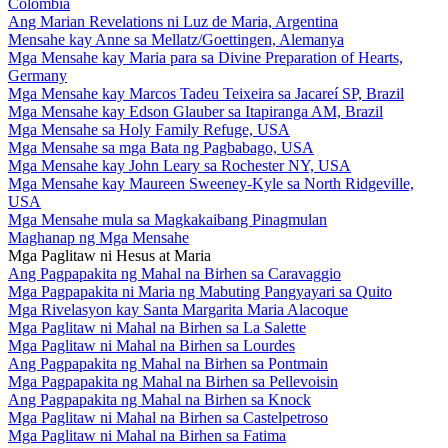
Colombia
Ang Marian Revelations ni Luz de Maria, Argentina
Mensahe kay Anne sa Mellatz/Goettingen, Alemanya
Mga Mensahe kay Maria para sa Divine Preparation of Hearts,
Germany
Mga Mensahe kay Marcos Tadeu Teixeira sa Jacareí SP, Brazil
Mga Mensahe kay Edson Glauber sa Itapiranga AM, Brazil
Mga Mensahe sa Holy Family Refuge, USA
Mga Mensahe sa mga Bata ng Pagbabago, USA
Mga Mensahe kay John Leary sa Rochester NY, USA
Mga Mensahe kay Maureen Sweeney-Kyle sa North Ridgeville,
USA
Mga Mensahe mula sa Magkakaibang Pinagmulan
Maghanap ng Mga Mensahe
Mga Paglitaw ni Hesus at Maria
Ang Pagpapakita ng Mahal na Birhen sa Caravaggio
Mga Pagpapakita ni Maria ng Mabuting Pangyayari sa Quito
Mga Rivelasyon kay Santa Margarita Maria Alacoque
Mga Paglitaw ni Mahal na Birhen sa La Salette
Mga Paglitaw ni Mahal na Birhen sa Lourdes
Ang Pagpapakita ng Mahal na Birhen sa Pontmain
Mga Pagpapakita ng Mahal na Birhen sa Pellevoisin
Ang Pagpapakita ng Mahal na Birhen sa Knock
Mga Paglitaw ni Mahal na Birhen sa Castelpetroso
Mga Paglitaw ni Mahal na Birhen sa Fatima