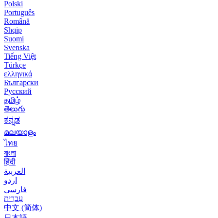
Polski
Português
Română
Shqip
Suomi
Svenska
Tiếng Việt
Türkçe
ελληνικά
Български
Русский
தமிழ்
తెలుగు
ಕನ್ನಡ
മലയാളം
ไทย
বাংলা
हिंदी
العربية
اردو
فارسی
עִברִית
中文 (简体)
日本語