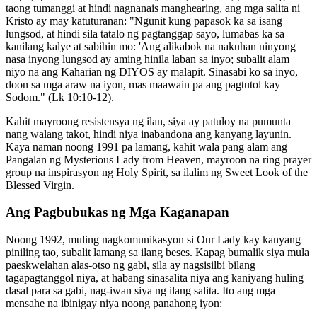
taong tumanggi at hindi nagnanais manghearing, ang mga salita ni
Kristo ay may katuturanan: "Ngunit kung papasok ka sa isang
lungsod, at hindi sila tatalo ng pagtanggap sayo, lumabas ka sa
kanilang kalye at sabihin mo: 'Ang alikabok na nakuhan ninyong
nasa inyong lungsod ay aming hinila laban sa inyo; subalit alam
niyo na ang Kaharian ng DIYOS ay malapit. Sinasabi ko sa inyo,
doon sa mga araw na iyon, mas maawain pa ang pagtutol kay
Sodom." (Lk 10:10-12).
Kahit mayroong resistensya ng ilan, siya ay patuloy na pumunta
nang walang takot, hindi niya inabandona ang kanyang layunin.
Kaya naman noong 1991 pa lamang, kahit wala pang alam ang
Pangalan ng Mysterious Lady from Heaven, mayroon na ring prayer
group na inspirasyon ng Holy Spirit, sa ilalim ng Sweet Look of the
Blessed Virgin.
Ang Pagbubukas ng Mga Kaganapan
Noong 1992, muling nagkomunikasyon si Our Lady kay kanyang
piniling tao, subalit lamang sa ilang beses. Kapag bumalik siya mula
paeskwelahan alas-otso ng gabi, sila ay nagsisilbi bilang
tagapagtanggol niya, at habang sinasalita niya ang kaniyang huling
dasal para sa gabi, nag-iwan siya ng ilang salita. Ito ang mga
mensahe na ibinigay niya noong panahong iyon: