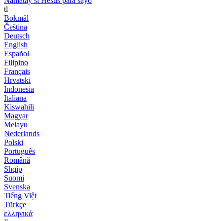
Namatay si Hesus para sayo
tl
Bokmål
Čeština
Deutsch
English
Español
Filipino
Français
Hrvatski
Indonesia
Italiana
Kiswahili
Magyar
Melayu
Nederlands
Polski
Português
Română
Shqip
Suomi
Svenska
Tiếng Việt
Türkçe
ελληνικά