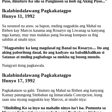
Puso, itinuturo Ko sila sa Panginoon sa loob ng Aking Puso..."
Ikalabindalawang Pagkakatagpo
Hunyo 11, 1992
Sa susunod na araw, sa hapon, muling nagpakita ang Mahal na
Birhen kay Marcos kasama ang Rosaryo ng Liwanag sa kanyang
mga kamay, may mas malakas pang liwanag kumpara sa ibig
sabihin at sinabi niya:
"Magpatuloy ka lang magdasal ng Banal na Rosaryo.... Ito ang
aking paboritong dasal, ito ang kadyaw na babalikbalikan si
Satanas at muling pagbabago sa mukha ng buong mundo.
Nangyari itong pagkawala.
Ikalabindalawang Pagkakatagpo
Hunyo 17, 1992
Pagkakataon sa gabi. Tinuturo ng Mahal na Birhen ang kanyang
Kamay patungong Simbahan ng Inmaculada Concepcion, kung
saan una siyang nagpakita kay Marcos, at sinabi niya:
"Hinihiling Ko sa inyo na mahalin ninyo isa't isa. Pumunta sa