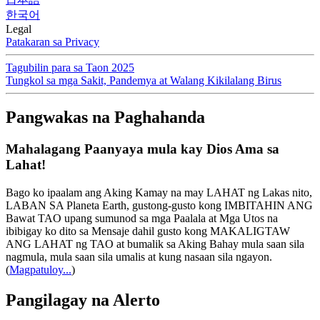
한국어
Legal
Patakaran sa Privacy
Tagubilin para sa Taon 2025
Tungkol sa mga Sakit, Pandemya at Walang Kikilalang Birus
Pangwakas na Paghahanda
Mahalagang Paanyaya mula kay Dios Ama sa
Lahat!
Bago ko ipaalam ang Aking Kamay na may LAHAT ng Lakas nito,
LABAN SA Planeta Earth, gustong-gusto kong IMBITAHIN ANG
Bawat TAO upang sumunod sa mga Paalala at Mga Utos na
ibibigay ko dito sa Mensaje dahil gusto kong MAKALIGTAW
ANG LAHAT ng TAO at bumalik sa Aking Bahay mula saan sila
nagmula, mula saan sila umalis at kung nasaan sila ngayon.
(
Magpatuloy...
)
Pangilagay na Alerto