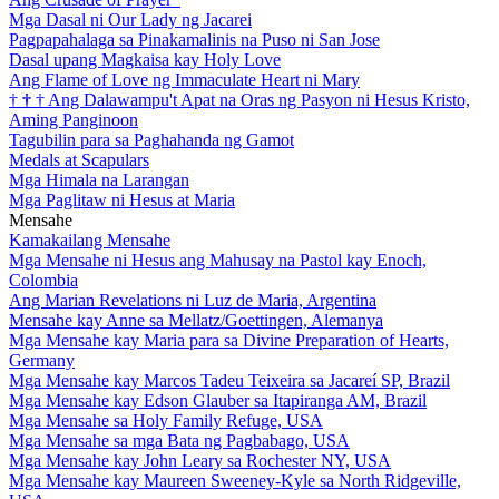
Mga Dasal ni Our Lady ng Jacarei
Pagpapahalaga sa Pinakamalinis na Puso ni San Jose
Dasal upang Magkaisa kay Holy Love
Ang Flame of Love ng Immaculate Heart ni Mary
†
†
†
Ang Dalawampu't Apat na Oras ng Pasyon ni Hesus Kristo,
Aming Panginoon
Tagubilin para sa Paghahanda ng Gamot
Medals at Scapulars
Mga Himala na Larangan
Mga Paglitaw ni Hesus at Maria
Mensahe
Kamakailang Mensahe
Mga Mensahe ni Hesus ang Mahusay na Pastol kay Enoch,
Colombia
Ang Marian Revelations ni Luz de Maria, Argentina
Mensahe kay Anne sa Mellatz/Goettingen, Alemanya
Mga Mensahe kay Maria para sa Divine Preparation of Hearts,
Germany
Mga Mensahe kay Marcos Tadeu Teixeira sa Jacareí SP, Brazil
Mga Mensahe kay Edson Glauber sa Itapiranga AM, Brazil
Mga Mensahe sa Holy Family Refuge, USA
Mga Mensahe sa mga Bata ng Pagbabago, USA
Mga Mensahe kay John Leary sa Rochester NY, USA
Mga Mensahe kay Maureen Sweeney-Kyle sa North Ridgeville,