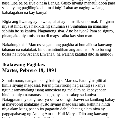
nasa lupa pa ba siya o nasa Langit. Gusto niyang manatili doon para
sa kanyang paglilingkod at makinig! Lahat ay naging walang
kahalagahan na kay kanya!
Bigla ang liwanag ay nawala, lahat ay bumalik sa normal. Tinignan
niya at hindi siya nakikita ng sinuman sa Simbahan na maaaring
sabihin ito sa kaniya. Nagtanong siya. Ano ba iyon? Para sa siguro,
pinangako niya mismo na di magsasalita kay sino man.
Nakalungkot si Marcos sa ganitong pagkita at bumalik sa kanyang
tahanan na natatakot, hindi naintindihan ang anuman. Ano ba ang
boses na iyon? At ang Liwanag, na walang katulad dito sa mundo?
Ikalawang Paglitaw
Martes, Pebrero 19, 1991
Simula noon, nanganib ang batang si Marcos. Parang napilit at
hinila siyang magdasal. Parang mayroong nag-aantig sa kanya,
ngunit samantalang isang atmosfera ng malalim na kapayapaan,
hindi pa niya nararanasan bago, ay sumasakop sa kaniya.
Natagpuan niya ang rosaryo sa isa sa mga drawer sa kanilang bahay
at mayroong malaking gusto siyang magdasal nito, kahit na hindi
niya alam kung paano ito gagawin dahil lahat ng alam niya ay
pagpapahayag ng Aming Ama at Hail Marys. Dito ang kanyang