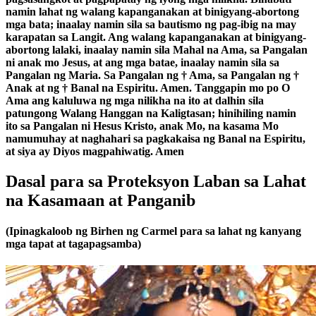
namin lahat ng walang kapanganakan at binigyang-abortong
mga bata; inaalay namin sila sa bautismo ng pag-ibig na may
karapatan sa Langit. Ang walang kapanganakan at binigyang-
abortong lalaki, inaalay namin sila Mahal na Ama, sa Pangalan
ni anak mo Jesus, at ang mga batae, inaalay namin sila sa
Pangalan ng Maria. Sa Pangalan ng
†
Ama, sa Pangalan ng
†
Anak at ng
†
Banal na Espiritu. Amen. Tanggapin mo po O
Ama ang kaluluwa ng mga nilikha na ito at dalhin sila
patungong Walang Hanggan na Kaligtasan; hinihiling namin
ito sa Pangalan ni Hesus Kristo, anak Mo, na kasama Mo
namumuhay at naghahari sa pagkakaisa ng Banal na Espiritu,
at siya ay Diyos magpahiwatig. Amen
Dasal para sa Proteksyon Laban sa Lahat
na Kasamaan at Panganib
(Ipinagkaloob ng Birhen ng Carmel para sa lahat ng kanyang
mga tapat at tagapagsamba)