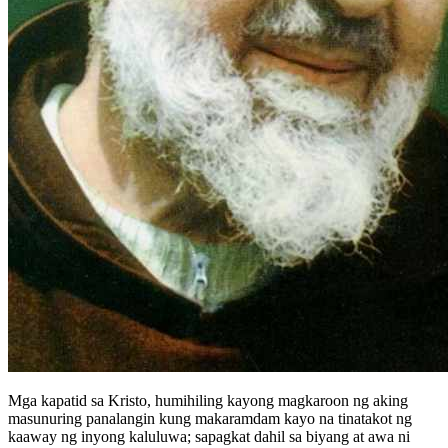
Mga kapatid sa Kristo, humihiling kayong magkaroon ng aking
masunuring panalangin kung makaramdam kayo na tinatakot ng
kaaway ng inyong kaluluwa; sapagkat dahil sa biyang at awa ni