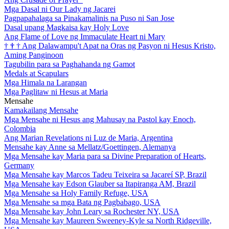
Mga Dasal ni Our Lady ng Jacarei
Pagpapahalaga sa Pinakamalinis na Puso ni San Jose
Dasal upang Magkaisa kay Holy Love
Ang Flame of Love ng Immaculate Heart ni Mary
†
†
†
Ang Dalawampu't Apat na Oras ng Pasyon ni Hesus Kristo,
Aming Panginoon
Tagubilin para sa Paghahanda ng Gamot
Medals at Scapulars
Mga Himala na Larangan
Mga Paglitaw ni Hesus at Maria
Mensahe
Kamakailang Mensahe
Mga Mensahe ni Hesus ang Mahusay na Pastol kay Enoch,
Colombia
Ang Marian Revelations ni Luz de Maria, Argentina
Mensahe kay Anne sa Mellatz/Goettingen, Alemanya
Mga Mensahe kay Maria para sa Divine Preparation of Hearts,
Germany
Mga Mensahe kay Marcos Tadeu Teixeira sa Jacareí SP, Brazil
Mga Mensahe kay Edson Glauber sa Itapiranga AM, Brazil
Mga Mensahe sa Holy Family Refuge, USA
Mga Mensahe sa mga Bata ng Pagbabago, USA
Mga Mensahe kay John Leary sa Rochester NY, USA
Mga Mensahe kay Maureen Sweeney-Kyle sa North Ridgeville,