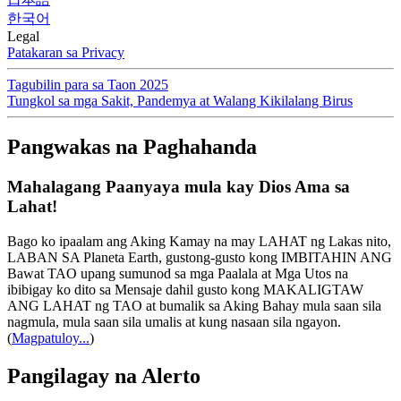
한국어
Legal
Patakaran sa Privacy
Tagubilin para sa Taon 2025
Tungkol sa mga Sakit, Pandemya at Walang Kikilalang Birus
Pangwakas na Paghahanda
Mahalagang Paanyaya mula kay Dios Ama sa
Lahat!
Bago ko ipaalam ang Aking Kamay na may LAHAT ng Lakas nito,
LABAN SA Planeta Earth, gustong-gusto kong IMBITAHIN ANG
Bawat TAO upang sumunod sa mga Paalala at Mga Utos na
ibibigay ko dito sa Mensaje dahil gusto kong MAKALIGTAW
ANG LAHAT ng TAO at bumalik sa Aking Bahay mula saan sila
nagmula, mula saan sila umalis at kung nasaan sila ngayon.
(
Magpatuloy...
)
Pangilagay na Alerto