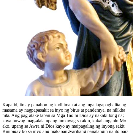
Kapatid, ito ay panahon ng kadiliman at ang mga tagapagbalita ng
masama ay nagpapasakit sa inyo ng birus at pandemya, na nilikha
nila. Ang pag-atake laban sa Mga Tao ni Dios ay nakakulong na;
kaya huwag mag-alala upang tumawag sa akin, kakailanganin Mo
ako, upang sa Awra ni Dios kayo ay maipagaling ng inyong sakit.
Binibigay ko sa inyo ang makapangyarihang panalangin na ito para