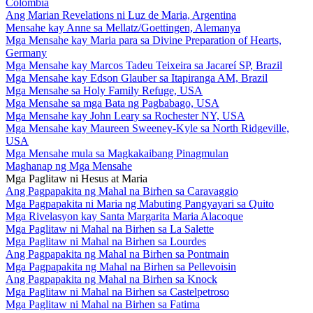
Colombia
Ang Marian Revelations ni Luz de Maria, Argentina
Mensahe kay Anne sa Mellatz/Goettingen, Alemanya
Mga Mensahe kay Maria para sa Divine Preparation of Hearts,
Germany
Mga Mensahe kay Marcos Tadeu Teixeira sa Jacareí SP, Brazil
Mga Mensahe kay Edson Glauber sa Itapiranga AM, Brazil
Mga Mensahe sa Holy Family Refuge, USA
Mga Mensahe sa mga Bata ng Pagbabago, USA
Mga Mensahe kay John Leary sa Rochester NY, USA
Mga Mensahe kay Maureen Sweeney-Kyle sa North Ridgeville,
USA
Mga Mensahe mula sa Magkakaibang Pinagmulan
Maghanap ng Mga Mensahe
Mga Paglitaw ni Hesus at Maria
Ang Pagpapakita ng Mahal na Birhen sa Caravaggio
Mga Pagpapakita ni Maria ng Mabuting Pangyayari sa Quito
Mga Rivelasyon kay Santa Margarita Maria Alacoque
Mga Paglitaw ni Mahal na Birhen sa La Salette
Mga Paglitaw ni Mahal na Birhen sa Lourdes
Ang Pagpapakita ng Mahal na Birhen sa Pontmain
Mga Pagpapakita ng Mahal na Birhen sa Pellevoisin
Ang Pagpapakita ng Mahal na Birhen sa Knock
Mga Paglitaw ni Mahal na Birhen sa Castelpetroso
Mga Paglitaw ni Mahal na Birhen sa Fatima