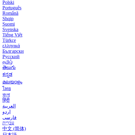
Polski
Português
Română
Shqip
Suomi
Svenska
Tiếng Việt
Türkçe
ελληνικά
Български
Русский
தமிழ்
తెలుగు
ಕನ್ನಡ
മലയാളം
ไทย
বাংলা
हिंदी
العربية
اردو
فارسی
עִברִית
中文 (简体)
日本語