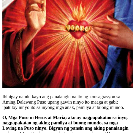
Ibinigay namin kayo ang panalangin na ito ng konsagrasyon sa
Aming Dalawang Puso upang gawin ninyo ito maaga at gabi;
ipatuloy ninyo ito sa inyong mga anak, pamilya at buong mundo.
O, Mga Puso ni Hesus at Maria; ako ay nagpapakatao sa inyo,
nagpapakatao ng aking pamilya at buong mundo, sa mga
Loving na Puso ninyo. Bigyan ng pansin ang aking panalangin