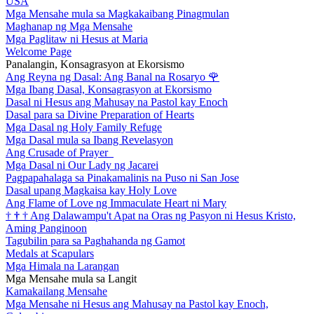
USA
Mga Mensahe mula sa Magkakaibang Pinagmulan
Maghanap ng Mga Mensahe
Mga Paglitaw ni Hesus at Maria
Welcome Page
Panalangin, Konsagrasyon at Ekorsismo
Ang Reyna ng Dasal: Ang Banal na Rosaryo
🌹
Mga Ibang Dasal, Konsagrasyon at Ekorsismo
Dasal ni Hesus ang Mahusay na Pastol kay Enoch
Dasal para sa Divine Preparation of Hearts
Mga Dasal ng Holy Family Refuge
Mga Dasal mula sa Ibang Revelasyon
Ang Crusade of Prayer
Mga Dasal ni Our Lady ng Jacarei
Pagpapahalaga sa Pinakamalinis na Puso ni San Jose
Dasal upang Magkaisa kay Holy Love
Ang Flame of Love ng Immaculate Heart ni Mary
†
†
†
Ang Dalawampu't Apat na Oras ng Pasyon ni Hesus Kristo,
Aming Panginoon
Tagubilin para sa Paghahanda ng Gamot
Medals at Scapulars
Mga Himala na Larangan
Mga Mensahe mula sa Langit
Kamakailang Mensahe
Mga Mensahe ni Hesus ang Mahusay na Pastol kay Enoch,