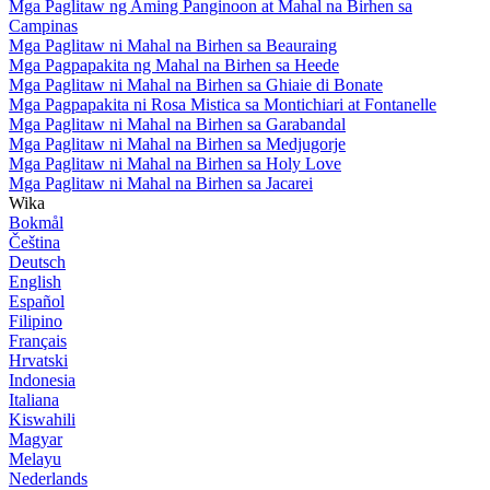
Mga Paglitaw ng Aming Panginoon at Mahal na Birhen sa
Campinas
Mga Paglitaw ni Mahal na Birhen sa Beauraing
Mga Pagpapakita ng Mahal na Birhen sa Heede
Mga Paglitaw ni Mahal na Birhen sa Ghiaie di Bonate
Mga Pagpapakita ni Rosa Mistica sa Montichiari at Fontanelle
Mga Paglitaw ni Mahal na Birhen sa Garabandal
Mga Paglitaw ni Mahal na Birhen sa Medjugorje
Mga Paglitaw ni Mahal na Birhen sa Holy Love
Mga Paglitaw ni Mahal na Birhen sa Jacarei
Wika
Bokmål
Čeština
Deutsch
English
Español
Filipino
Français
Hrvatski
Indonesia
Italiana
Kiswahili
Magyar
Melayu
Nederlands