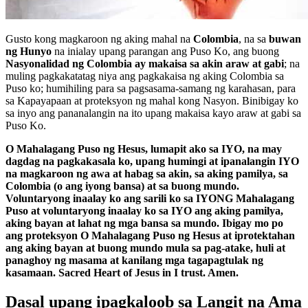
Gusto kong magkaroon ng aking mahal na
Colombia
, na sa
buwan
ng Hunyo
na inialay upang parangan ang Puso Ko, ang buong
Nasyonalidad ng Colombia ay makaisa sa akin araw at gabi
; na
muling pagkakatatag niya ang pagkakaisa ng aking Colombia sa
Puso ko; humihiling para sa pagsasama-samang ng karahasan, para
sa Kapayapaan at proteksyon ng mahal kong Nasyon. Binibigay ko
sa inyo ang pananalangin na ito upang makaisa kayo araw at gabi sa
Puso Ko.
O Mahalagang Puso ng Hesus, lumapit ako sa IYO, na may
dagdag na pagkakasala ko, upang humingi at ipanalangin IYO
na magkaroon ng awa at habag sa akin, sa aking pamilya, sa
Colombia (o ang iyong bansa) at sa buong mundo.
Voluntaryong inaalay ko ang sarili ko sa IYONG Mahalagang
Puso at voluntaryong inaalay ko sa IYO ang aking pamilya,
aking bayan at lahat ng mga bansa sa mundo. Ibigay mo po
ang proteksyon O Mahalagang Puso ng Hesus at iprotektahan
ang aking bayan at buong mundo mula sa pag-atake, huli at
panaghoy ng masama at kanilang mga tagapagtulak ng
kasamaan. Sacred Heart of Jesus in I trust. Amen.
Dasal upang ipagkaloob sa Langit na Ama