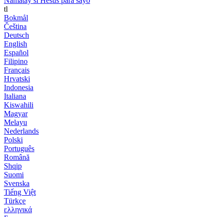
Namatay si Hesus para sayo
tl
Bokmål
Čeština
Deutsch
English
Español
Filipino
Français
Hrvatski
Indonesia
Italiana
Kiswahili
Magyar
Melayu
Nederlands
Polski
Português
Română
Shqip
Suomi
Svenska
Tiếng Việt
Türkçe
ελληνικά