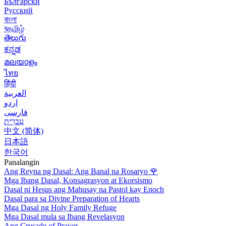
Български
Русский
বাংলা
বதமிழ்
తెలుగు
ಕನ್ನಡ
മലയാളം
ไทย
हिंदी
العربية
اردو
فارسی
עִברִית
中文 (简体)
日本語
한국어
Panalangin
Ang Reyna ng Dasal: Ang Banal na Rosaryo
🌹
Mga Ibang Dasal, Konsagrasyon at Ekorsismo
Dasal ni Hesus ang Mahusay na Pastol kay Enoch
Dasal para sa Divine Preparation of Hearts
Mga Dasal ng Holy Family Refuge
Mga Dasal mula sa Ibang Revelasyon
Ang Crusade of Prayer