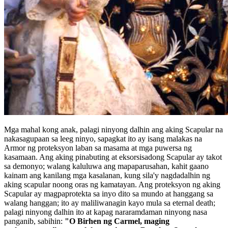
Mga mahal kong anak, palagi ninyong dalhin ang aking Scapular na
nakasagupaan sa leeg ninyo, sapagkat ito ay isang malakas na
Armor ng proteksyon laban sa masama at mga puwersa ng
kasamaan. Ang aking pinabuting at eksorsisadong Scapular ay takot
sa demonyo; walang kaluluwa ang mapaparusahan, kahit gaano
kainam ang kanilang mga kasalanan, kung sila'y nagdadalhin ng
aking scapular noong oras ng kamatayan. Ang proteksyon ng aking
Scapular ay magpaprotekta sa inyo dito sa mundo at hanggang sa
walang hanggan; ito ay maliliwanagin kayo mula sa eternal death;
palagi ninyong dalhin ito at kapag nararamdaman ninyong nasa
panganib, sabihin:
"O Birhen ng Carmel, maging