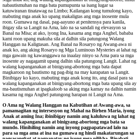
nabautismuhan na mga bata pumupunta sa isang lugar sa
katuwiranan tinatawag na Limbo; Kailangan kong tumulong kayo,
mabuting mga anak ko upang makaligtas ang mga inosente mula
roon. Gumawa ng dasal, pag-aayuno at penitensya para kanila,
ibigay sila sa Langit na Ama, lalo na sa sandali ng elevasyon sa
Banal na Misa; at ako, iyong Ina, kasama ang mga Anghel, bababa
kami roon upang makuha sila at dalhin sila patungong Walang
Hanggan na Kaligtasan. Ang Banal na Rosaryo ng Awang-awa ni
anak ko, ang aking Rosaryo ng Mga Luminous Mysteries at lahat ng
mga gawain ng kawanggawa na inaalay ninyo sa Ama para sa mga
inosente ay nagagamit upang dalhin sila patungong Langit. Lahat ng
walang kapanganakan at binigyang-abortong mga bata dapat
magkaroon ng bautismo ng pag-ibig na may karapatan sa Langit.
Binibigay ko kayo, mabuting mga anak kong ito, ang dasal para sa
walang kapanganakan at binigyang-abortong mga bata upang sila ay
ma-bautismuhan at ipagkaloob sa aking mga kamay na dalhin namin
kasama ng mga Anghel patungong harapan ni Langit na Ama.
O Ama ng Walang Hanggan na Kabutihan at Awang-awa, sa
pamamagitan ng intersesyon ng Mahal na Birhen Maria, iyong
Anak at aming Ina; ibinibigay namin ang kaluluwa ng lahat ng
walang kapanganakan at binigyang-abortong mga bata sa
mundo. Hinihiling namin ang inyong pagpapatawad lalo na
para sa mga ama at ina na gumawa ng hindi makatarungan sa
pagsasangkot at pagpapatay ng iyong mga nilikha. Binabati