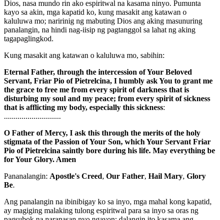
Dios, nasa mundo rin ako espiritwal na kasama ninyo. Pumunta
kayo sa akin, mga kapatid ko, kung masakit ang katawan o
kaluluwa mo; naririnig ng mabuting Dios ang aking masunuring
panalangin, na hindi nag-iisip ng pagtanggol sa lahat ng aking
tagapaglingkod.
Kung masakit ang katawan o kaluluwa mo, sabihin:
Eternal Father, through the intercession of Your Beloved
Servant, Friar Pio of Pietrelcina, I humbly ask You to grant me
the grace to free me from every spirit of darkness that is
disturbing my soul and my peace; from every spirit of sickness
that is afflicting my body, especially this sickness
:
.............................
O Father of Mercy, I ask this through the merits of the holy
stigmata of the Passion of Your Son, which Your Servant Friar
Pio of Pietrelcina saintly bore during his life. May everything be
for Your Glory. Amen
Pananalangin:
Apostle's Creed
,
Our Father
,
Hail Mary
,
Glory
Be
.
Ang panalangin na ibinibigay ko sa inyo, mga mahal kong kapatid,
ay magiging malaking tulong espiritwal para sa inyo sa oras ng
pagsubok na naranasan nyo ngayon; dalangin ito kasama ang