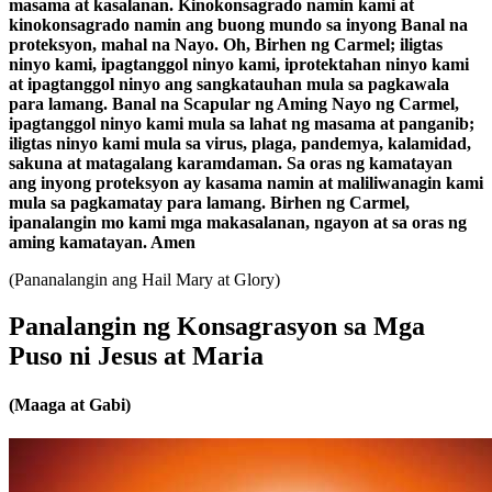
masama at kasalanan. Kinokonsagrado namin kami at
kinokonsagrado namin ang buong mundo sa inyong Banal na
proteksyon, mahal na Nayo. Oh, Birhen ng Carmel; iligtas
ninyo kami, ipagtanggol ninyo kami, iprotektahan ninyo kami
at ipagtanggol ninyo ang sangkatauhan mula sa pagkawala
para lamang. Banal na Scapular ng Aming Nayo ng Carmel,
ipagtanggol ninyo kami mula sa lahat ng masama at panganib;
iligtas ninyo kami mula sa virus, plaga, pandemya, kalamidad,
sakuna at matagalang karamdaman. Sa oras ng kamatayan
ang inyong proteksyon ay kasama namin at maliliwanagin kami
mula sa pagkamatay para lamang. Birhen ng Carmel,
ipanalangin mo kami mga makasalanan, ngayon at sa oras ng
aming kamatayan. Amen
(Pananalangin ang Hail Mary at Glory)
Panalangin ng Konsagrasyon sa Mga
Puso ni Jesus at Maria
(Maaga at Gabi)