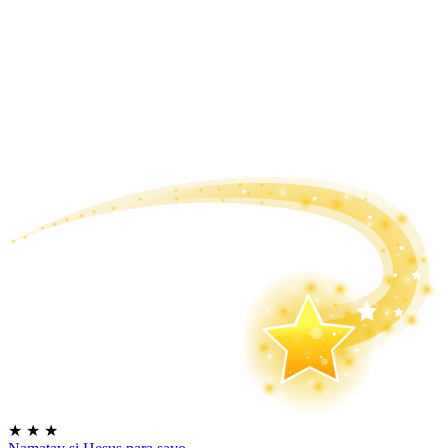
★
★
★