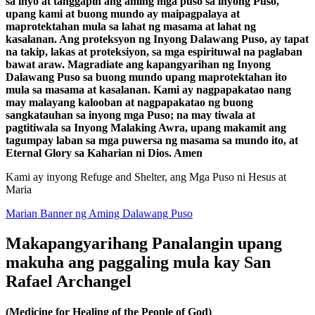
sa inyo at tanggapin ang aming mga puso sa inyong Puso,
upang kami at buong mundo ay maipagpalaya at
maprotektahan mula sa lahat ng masama at lahat ng
kasalanan. Ang proteksyon ng Inyong Dalawang Puso, ay tapat
na takip, lakas at proteksiyon, sa mga espirituwal na paglaban
bawat araw. Magradiate ang kapangyarihan ng Inyong
Dalawang Puso sa buong mundo upang maprotektahan ito
mula sa masama at kasalanan. Kami ay nagpapakatao nang
may malayang kalooban at nagpapakatao ng buong
sangkatauhan sa inyong mga Puso; na may tiwala at
pagtitiwala sa Inyong Malaking Awra, upang makamit ang
tagumpay laban sa mga puwersa ng masama sa mundo ito, at
Eternal Glory sa Kaharian ni Dios. Amen
Kami ay inyong Refuge and Shelter, ang Mga Puso ni Hesus at
Maria
Marian Banner ng Aming Dalawang Puso
Makapangyarihang Panalangin upang
makuha ang paggaling mula kay San
Rafael Archangel
(Medicine for Healing of the People of God)