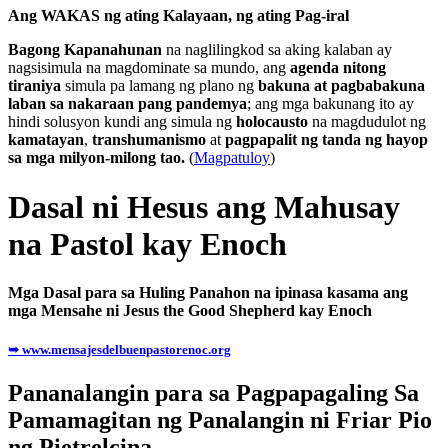
Ang WAKAS ng ating Kalayaan, ng ating Pag-iral
Bagong Kapanahunan
na naglilingkod sa aking kalaban ay
nagsisimula na magdominate sa mundo, ang
agenda nitong
tiraniya
simula pa lamang ng plano ng
bakuna at pagbabakuna
laban sa nakaraan pang pandemya
; ang mga bakunang ito ay
hindi solusyon kundi ang simula ng
holocausto
na magdudulot ng
kamatayan
,
transhumanismo
at
pagpapalit ng tanda ng hayop
sa mga milyon-milong tao.
(
Magpatuloy
)
Dasal ni Hesus ang Mahusay
na Pastol kay Enoch
Mga Dasal para sa Huling Panahon na ipinasa kasama ang
mga Mensahe ni Jesus the Good Shepherd kay Enoch
➥ www.mensajesdelbuenpastorenoc.org
Pananalangin para sa Pagpapagaling Sa
Pamamagitan ng Panalangin ni Friar Pio
ng Pietrelcina