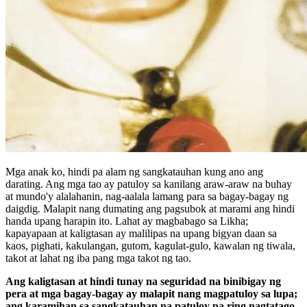
Mga anak ko, hindi pa alam ng sangkatauhan kung ano ang
darating. Ang mga tao ay patuloy sa kanilang araw-araw na buhay
at mundo'y alalahanin, nag-aalala lamang para sa bagay-bagay ng
daigdig. Malapit nang dumating ang pagsubok at marami ang hindi
handa upang harapin ito. Lahat ay magbabago sa Likha;
kapayapaan at kaligtasan ay malilipas na upang bigyan daan sa
kaos, pighati, kakulangan, gutom, kagulat-gulo, kawalan ng tiwala,
takot at lahat ng iba pang mga takot ng tao.
Ang kaligtasan at hindi tunay na seguridad na binibigay ng
pera at mga bagay-bagay ay malapit nang magpatuloy sa lupa;
ang karamihan sa sangkatauhan na patuloy pa ring nagtatago