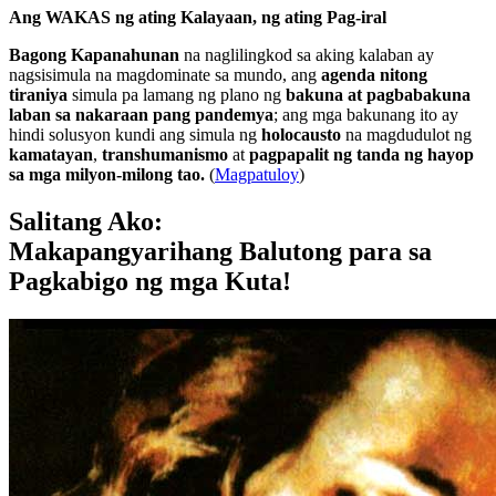
Ang WAKAS ng ating Kalayaan, ng ating Pag-iral
Bagong Kapanahunan
na naglilingkod sa aking kalaban ay
nagsisimula na magdominate sa mundo, ang
agenda nitong
tiraniya
simula pa lamang ng plano ng
bakuna at pagbabakuna
laban sa nakaraan pang pandemya
; ang mga bakunang ito ay
hindi solusyon kundi ang simula ng
holocausto
na magdudulot ng
kamatayan
,
transhumanismo
at
pagpapalit ng tanda ng hayop
sa mga milyon-milong tao.
(
Magpatuloy
)
Salitang Ako:
Makapangyarihang Balutong para sa
Pagkabigo ng mga Kuta!