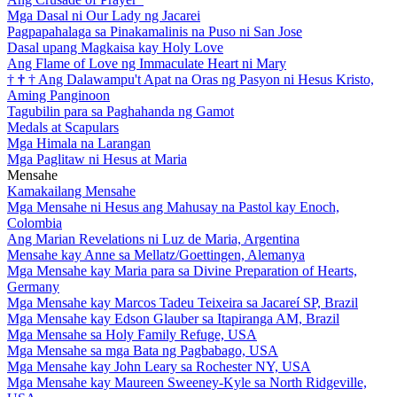
Mga Dasal ni Our Lady ng Jacarei
Pagpapahalaga sa Pinakamalinis na Puso ni San Jose
Dasal upang Magkaisa kay Holy Love
Ang Flame of Love ng Immaculate Heart ni Mary
†
†
†
Ang Dalawampu't Apat na Oras ng Pasyon ni Hesus Kristo,
Aming Panginoon
Tagubilin para sa Paghahanda ng Gamot
Medals at Scapulars
Mga Himala na Larangan
Mga Paglitaw ni Hesus at Maria
Mensahe
Kamakailang Mensahe
Mga Mensahe ni Hesus ang Mahusay na Pastol kay Enoch,
Colombia
Ang Marian Revelations ni Luz de Maria, Argentina
Mensahe kay Anne sa Mellatz/Goettingen, Alemanya
Mga Mensahe kay Maria para sa Divine Preparation of Hearts,
Germany
Mga Mensahe kay Marcos Tadeu Teixeira sa Jacareí SP, Brazil
Mga Mensahe kay Edson Glauber sa Itapiranga AM, Brazil
Mga Mensahe sa Holy Family Refuge, USA
Mga Mensahe sa mga Bata ng Pagbabago, USA
Mga Mensahe kay John Leary sa Rochester NY, USA
Mga Mensahe kay Maureen Sweeney-Kyle sa North Ridgeville,