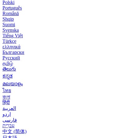
Polski
Português
Română
Shqip
Suomi
Svenska
Tiếng Việt
Türkçe
ελληνικά
Български
Русский
தமிழ்
తెలుగు
ಕನ್ನಡ
മലയാളം
ไทย
বাংলা
हिंदी
العربية
اردو
فارسی
עִברִית
中文 (简体)
日本語