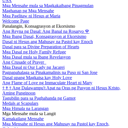
USA
Mga Mensahe mula sa Magkakaibang Pinagmulan
Maghanap ng Mga Mensahe
Mga Paglitaw ni Hesus at Maria
Welcome Page
Panalangin, Konsagrasyon at Ekorsismo
Ang Reyna ng Dasal: Ang Banal na Rosaryo
🌹
Mga Ibang Dasal, Konsagrasyon at Ekorsismo
Dasal ni Hesus ang Mahusay na Pastol kay Enoch
Dasal para sa Divine Preparation of Hearts
Mga Dasal ng Holy Family Refuge
Mga Dasal mula sa Ibang Revelasyon
Ang Crusade of Prayer
Mga Dasal ni Our Lady ng Jacarei
Pagpapahalaga sa Pinakamalinis na Puso ni San Jose
Dasal upang Magkaisa kay Holy Love
Ang Flame of Love ng Immaculate Heart ni Mary
†
†
†
Ang Dalawampu't Apat na Oras ng Pasyon ni Hesus Kristo,
Aming Panginoon
Tagubilin para sa Paghahanda ng Gamot
Medals at Scapulars
Mga Himala na Larangan
Mga Mensahe mula sa Langit
Kamakailang Mensahe
Mga Mensahe ni Hesus ang Mahusay na Pastol kay Enoch,