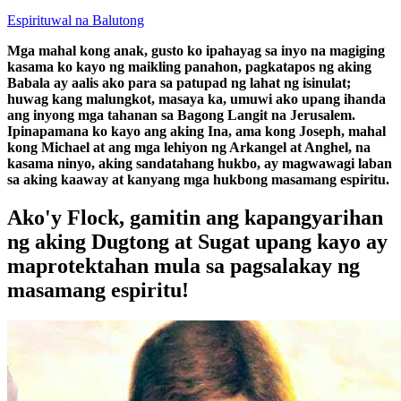
Espirituwal na Balutong
Mga mahal kong anak, gusto ko ipahayag sa inyo na magiging
kasama ko kayo ng maikling panahon, pagkatapos ng aking
Babala ay aalis ako para sa patupad ng lahat ng isinulat;
huwag kang malungkot, masaya ka, umuwi ako upang ihanda
ang inyong mga tahanan sa Bagong Langit na Jerusalem.
Ipinapamana ko kayo ang aking Ina, ama kong Joseph, mahal
kong Michael at ang mga lehiyon ng Arkangel at Anghel, na
kasama ninyo, aking sandatahang hukbo, ay magwawagi laban
sa aking kaaway at kanyang mga hukbong masamang espiritu.
Ako'y Flock, gamitin ang kapangyarihan
ng aking Dugtong at Sugat upang kayo ay
maprotektahan mula sa pagsalakay ng
masamang espiritu!