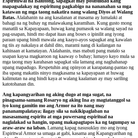
Espirituwal na Balutong, sapagkat may posibilidad kang
mapagsalakay ng espiritung pagkabigo na nananahan sa mga
katawan ng mga taong nakatira nang walang Diyos at Walang
Batas.
Alalahanin na ang kasalanan at masama ay lumalaki at
bahagi na ng buhay ng malawakang karamihan. Kung gusto mong
manatili sa Kapayapaan, huwag kang pumasok sa walang sayad na
pag-usapan, hindi mo dapat itaas ang boses o ipinilit ang iyong
paraan upang hindi mawala ang kaayo-ayos sapagkat ang kawalan
ng tiis ay nakalaya at dahil dito, marami nang di kailangan na
kahinaan at kamatayan. Alalahanin, mas mabuti pang matalo sa
usapan kaysa magkaroon ng kaaway o buhay; lumayo kayo mula sa
mga taong may karahasan sapagkat sila lamang ang naghahanap
upang mapadugo. Respetuhin ang opinyon at karapatang-pantao ng
iba upang makatiis ninyo magkasama sa kapayapaan at huwag
kalimutan na ang hindi kaya at walang kaalaman ay may sariling
katotohanan din.
Ang kapangyarihan ng aking dugo at mga sugat, na
pinagsama-samang Rosaryo ng aking Ina ay magtatanggol sa
iyo kung gamitin mo ang Armor na ito nang may
pananampalataya; ilagay sila sa nakikipaglaban na
masasamang espiritu at mga puwersang espiritual na
naglalakad sa hangin, upang makapagtapos ka ng tagumpay sa
araw-araw na laban.
Lamang kapag nasusuklay mo ang iyong
Espiritwal Armor sa umaga at gabi, kasama ang Kapangyarihan ng