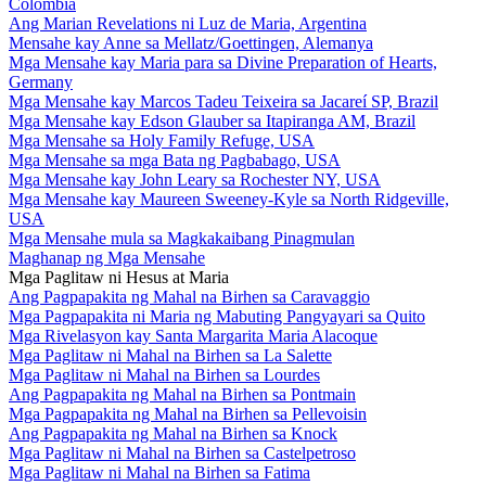
Colombia
Ang Marian Revelations ni Luz de Maria, Argentina
Mensahe kay Anne sa Mellatz/Goettingen, Alemanya
Mga Mensahe kay Maria para sa Divine Preparation of Hearts,
Germany
Mga Mensahe kay Marcos Tadeu Teixeira sa Jacareí SP, Brazil
Mga Mensahe kay Edson Glauber sa Itapiranga AM, Brazil
Mga Mensahe sa Holy Family Refuge, USA
Mga Mensahe sa mga Bata ng Pagbabago, USA
Mga Mensahe kay John Leary sa Rochester NY, USA
Mga Mensahe kay Maureen Sweeney-Kyle sa North Ridgeville,
USA
Mga Mensahe mula sa Magkakaibang Pinagmulan
Maghanap ng Mga Mensahe
Mga Paglitaw ni Hesus at Maria
Ang Pagpapakita ng Mahal na Birhen sa Caravaggio
Mga Pagpapakita ni Maria ng Mabuting Pangyayari sa Quito
Mga Rivelasyon kay Santa Margarita Maria Alacoque
Mga Paglitaw ni Mahal na Birhen sa La Salette
Mga Paglitaw ni Mahal na Birhen sa Lourdes
Ang Pagpapakita ng Mahal na Birhen sa Pontmain
Mga Pagpapakita ng Mahal na Birhen sa Pellevoisin
Ang Pagpapakita ng Mahal na Birhen sa Knock
Mga Paglitaw ni Mahal na Birhen sa Castelpetroso
Mga Paglitaw ni Mahal na Birhen sa Fatima