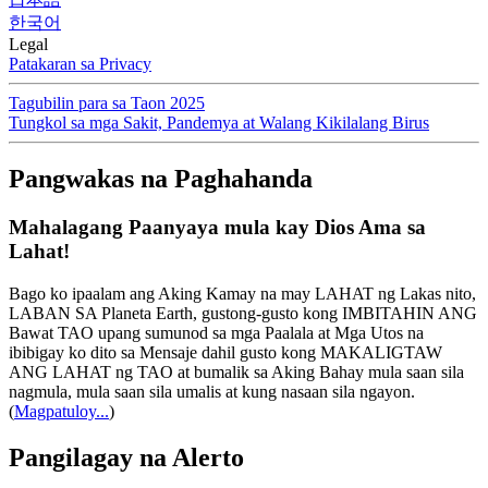
한국어
Legal
Patakaran sa Privacy
Tagubilin para sa Taon 2025
Tungkol sa mga Sakit, Pandemya at Walang Kikilalang Birus
Pangwakas na Paghahanda
Mahalagang Paanyaya mula kay Dios Ama sa
Lahat!
Bago ko ipaalam ang Aking Kamay na may LAHAT ng Lakas nito,
LABAN SA Planeta Earth, gustong-gusto kong IMBITAHIN ANG
Bawat TAO upang sumunod sa mga Paalala at Mga Utos na
ibibigay ko dito sa Mensaje dahil gusto kong MAKALIGTAW
ANG LAHAT ng TAO at bumalik sa Aking Bahay mula saan sila
nagmula, mula saan sila umalis at kung nasaan sila ngayon.
(
Magpatuloy...
)
Pangilagay na Alerto