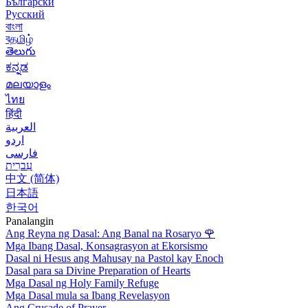
Български
Русский
বাংলা
বதமிழ்
తెలుగు
ಕನ್ನಡ
മലയാളം
ไทย
हिंदी
العربية
اردو
فارسی
עִברִית
中文 (简体)
日本語
한국어
Panalangin
Ang Reyna ng Dasal: Ang Banal na Rosaryo
🌹
Mga Ibang Dasal, Konsagrasyon at Ekorsismo
Dasal ni Hesus ang Mahusay na Pastol kay Enoch
Dasal para sa Divine Preparation of Hearts
Mga Dasal ng Holy Family Refuge
Mga Dasal mula sa Ibang Revelasyon
Ang Crusade of Prayer