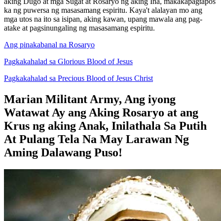
aking Dugo at mga Sugat at Rosaryo ng aking Ina, makakapagtapos
ka ng puwersa ng masasamang espiritu. Kaya't alalayan mo ang
mga utos na ito sa isipan, aking kawan, upang mawala ang pag-
atake at pagsinungaling ng masasamang espiritu.
Ang pinakabanal na Rosaryo
Pagkakahalad sa Glorious Blood of Jesus
Pagkakahalad sa Precious Blood of Jesus Christ
Marian Militant Army, Ang iyong
Watawat Ay ang Aking Rosaryo at ang
Krus ng aking Anak, Inilathala Sa Putih
At Pulang Tela Na May Larawan Ng
Aming Dalawang Puso!