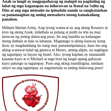
Anak sa langit ay magpapahayag ng malapit na pagdating ng
lahat ng mga kaganapan na inilarawan sa Banal na Salita ng
Dios at ang mga mensahe na ipinadala namin sa sangkatauhan
sa pamamagitan ng aming mensahero noong kamakailang
panahon.
Militant Marian Army, Ang iyong watawat ay ang aking Rosaryo at
krus ng aking Anak, inilathala sa pulang at putih na tela na may
larawan ng aming dalawang puso. Ito ang bandila na kailangan
mong ilathala at dala sa labanan. Magtatago si aking kaaway kung
ikaw ay magdadalang ito nang may pananampalataya, itaas mo ang
aking watawat tulad ng ginawa ni Moses, aming alipin, na nagbigay
ng tagumpay sa bayan ng Israel. Ako, iyong kapitan ay mananatili
kasama kayo at si Michael at mga host ng langit upang gabayan
kayo patungo sa tagumpay. Puso ang aking mandirigma, tandaan
ninyo na ang tagumpay ay nagmumula sa aming dalawang puso!