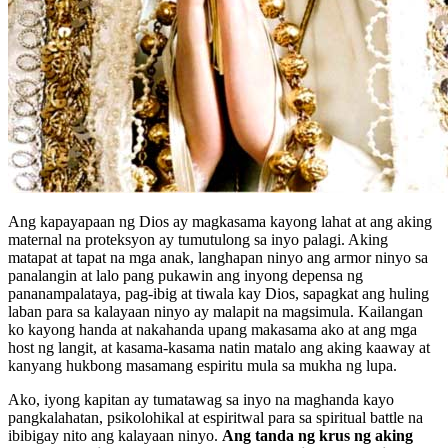
Ang kapayapaan ng Dios ay magkasama kayong lahat at ang aking
maternal na proteksyon ay tumutulong sa inyo palagi. Aking
matapat at tapat na mga anak, langhapan ninyo ang armor ninyo sa
panalangin at lalo pang pukawin ang inyong depensa ng
pananampalataya, pag-ibig at tiwala kay Dios, sapagkat ang huling
laban para sa kalayaan ninyo ay malapit na magsimula. Kailangan
ko kayong handa at nakahanda upang makasama ako at ang mga
host ng langit, at kasama-kasama natin matalo ang aking kaaway at
kanyang hukbong masamang espiritu mula sa mukha ng lupa.
Ako, iyong kapitan ay tumatawag sa inyo na maghanda kayo
pangkalahatan, psikolohikal at espiritwal para sa spiritual battle na
ibibigay nito ang kalayaan ninyo.
Ang tanda ng krus ng aking