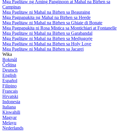
Mga Paglitaw ng Aming Panginoon at Mahal na Birhen sa
Campinas
Mga Paglitaw ni Mahal na Birhen sa Beauraing
Mga Pagpapakita ng Mahal na Birhen sa Heede
Mga Paglitaw ni Mahal na Birhen sa Ghiaie di Bonate
Mga Pagpapakita ni Rosa Mistica sa Montichiari at Fontanelle
Mga Paglitaw ni Mahal na Birhen sa Garabandal
Mga Paglitaw ni Mahal na Birhen sa Medjugorje
Mga Paglitaw ni Mahal na Birhen sa Holy Love
Mga Paglitaw ni Mahal na Birhen sa Jacarei
Wika
Bokmål
Čeština
Deutsch
English
Español
Filipino
Français
Hrvatski
Indonesia
Italiana
Kiswahili
Magyar
Melayu
Nederlands