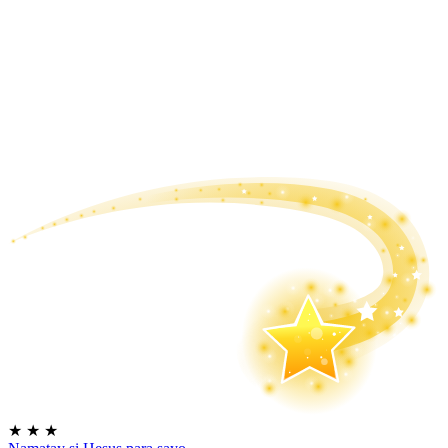
★
★
★