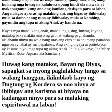
huli ang mga luwag na kaluluwa upang hindi sila mawala at
makapagtanto kung ano ang kanilang desisyon para sa lahat.
Ang milagro ay oras ng malaking ani, ang bigas ay ihihiwalay
mula sa damo at ang tupa ay ihihiwalay mula sa kambing,
gayundin ang tupa ni aking Anak ay handa na.
Kaya't mga mahal kong anak, manatiling gising, huwag kayong
matulog baka makita ninyo ng gabi at walang paghahanda:
alalahanin ninyo na wala nang oras ang oras at sa anumang panahon
ngayon ay lahat ay maipapalabas. Ang aking biyaya at proteksyon
ay kasama niyo, mga tupa ng aking Anak. Iniibig ko kayo, Ina Mary
Mystical Rose. Aguacatala Sanctuary.
Huwag kang matakot, Bayan ng Diyos,
sapagkat sa inyong paglalakbay tungo sa
walang hanggan, ikikubkob kayo ng
Dugtong ng Kordero sa noo ninyo at
ibibigay ang karisma at biyaya na
kailangan ninyo para sa malaking
espirituwal na laban!