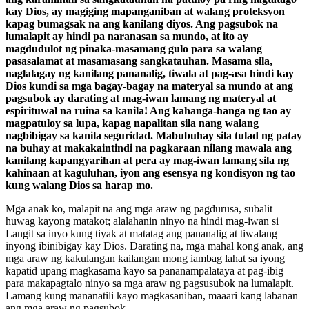
kay Dios, ay magiging mapanganiban at walang proteksyon
kapag bumagsak na ang kanilang diyos. Ang pagsubok na
lumalapit ay hindi pa naranasan sa mundo, at ito ay
magdudulot ng pinaka-masamang gulo para sa walang
pasasalamat at masamasang sangkatauhan. Masama sila,
naglalagay ng kanilang pananalig, tiwala at pag-asa hindi kay
Dios kundi sa mga bagay-bagay na materyal sa mundo at ang
pagsubok ay darating at mag-iwan lamang ng materyal at
espirituwal na ruina sa kanila! Ang kahanga-hanga ng tao ay
magpatuloy sa lupa, kapag napalitan sila nang walang
nagbibigay sa kanila seguridad. Mabubuhay sila tulad ng patay
na buhay at makakaintindi na pagkaraan nilang mawala ang
kanilang kapangyarihan at pera ay mag-iwan lamang sila ng
kahinaan at kaguluhan, iyon ang esensya ng kondisyon ng tao
kung walang Dios sa harap mo.
Mga anak ko, malapit na ang mga araw ng pagdurusa, subalit
huwag kayong matakot; alalahanin ninyo na hindi mag-iwan si
Langit sa inyo kung tiyak at matatag ang pananalig at tiwalang
inyong ibinibigay kay Dios. Darating na, mga mahal kong anak, ang
mga araw ng kakulangan kailangan mong iambag lahat sa iyong
kapatid upang magkasama kayo sa pananampalataya at pag-ibig
para makapagtalo ninyo sa mga araw ng pagsusubok na lumalapit.
Lamang kung mananatili kayo magkasaniban, maaari kang labanan
ang mga araw ng pagsubok.