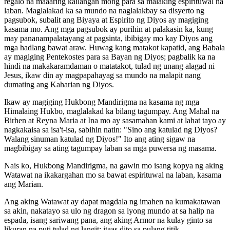
regalo na maaaring kailangan mong para sa malaking espirituwal na
laban. Maglalakad ka sa mundo na naglalakbay sa disyerto ng
pagsubok, subalit ang Biyaya at Espirito ng Diyos ay magiging
kasama mo. Ang mga pagsubok ay purihin at palakasin ka, kung
may pananampalatayang at pagsinta, ibibigay mo kay Diyos ang
mga hadlang bawat araw. Huwag kang matakot kapatid, ang Babala
ay magiging Pentekostes para sa Bayan ng Diyos; pagbalik ka na
hindi na makakaramdaman o matatakot, tulad ng unang alagad ni
Jesus, ikaw din ay magpapahayag sa mundo na malapit nang
dumating ang Kaharian ng Diyos.
Ikaw ay magiging Hukbong Mandirigma na kasama ng mga
Himalaing Hukbo, maglalakad ka bilang tagumpay. Ang Mahal na
Birhen at Reyna Maria at Ina mo ay sasamahan kami at lahat tayo ay
nagkakaisa sa isa't-isa, sabihin natin: "Sino ang katulad ng Diyos?
Walang sinuman katulad ng Diyos!" Ito ang ating sigaw na
magbibigay sa ating tagumpay laban sa mga puwersa ng masama.
Nais ko, Hukbong Mandirigma, na gawin mo isang kopya ng aking
Watawat na ikakargahan mo sa bawat espirituwal na laban, kasama
ang Marian.
Ang aking Watawat ay dapat magdala ng imahen na kumakatawan
sa akin, nakatayo sa ulo ng dragon sa iyong mundo at sa halip na
espada, isang sariwang pana, ang aking Armor na kulay ginto sa
likuran na puti tulad ng langit; itaas dito sa pulang titik,