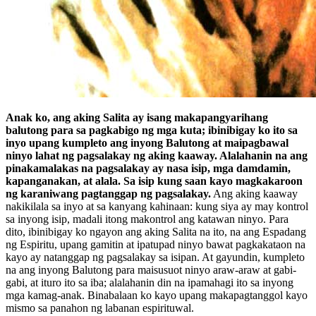
Anak ko, ang aking Salita ay isang makapangyarihang
balutong para sa pagkabigo ng mga kuta; ibinibigay ko ito sa
inyo upang kumpleto ang inyong Balutong at maipagbawal
ninyo lahat ng pagsalakay ng aking kaaway. Alalahanin na ang
pinakamalakas na pagsalakay ay nasa isip, mga damdamin,
kapanganakan, at alala. Sa isip kung saan kayo magkakaroon
ng karaniwang pagtanggap ng pagsalakay.
Ang aking kaaway
nakikilala sa inyo at sa kanyang kahinaan: kung siya ay may kontrol
sa inyong isip, madali itong makontrol ang katawan ninyo. Para
dito, ibinibigay ko ngayon ang aking Salita na ito, na ang Espadang
ng Espiritu, upang gamitin at ipatupad ninyo bawat pagkakataon na
kayo ay natanggap ng pagsalakay sa isipan. At gayundin, kumpleto
na ang inyong Balutong para maisusuot ninyo araw-araw at gabi-
gabi, at ituro ito sa iba; alalahanin din na ipamahagi ito sa inyong
mga kamag-anak. Binabalaan ko kayo upang makapagtanggol kayo
mismo sa panahon ng labanan espirituwal.