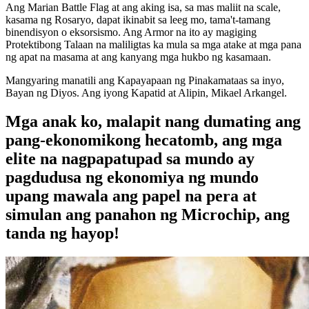
Ang Marian Battle Flag at ang aking isa, sa mas maliit na scale,
kasama ng Rosaryo, dapat ikinabit sa leeg mo, tama't-tamang
binendisyon o eksorsismo. Ang Armor na ito ay magiging
Protektibong Talaan na maliligtas ka mula sa mga atake at mga pana
ng apat na masama at ang kanyang mga hukbo ng kasamaan.
Mangyaring manatili ang Kapayapaan ng Pinakamataas sa inyo,
Bayan ng Diyos. Ang iyong Kapatid at Alipin, Mikael Arkangel.
Mga anak ko, malapit nang dumating ang
pang-ekonomikong hecatomb, ang mga
elite na nagpapatupad sa mundo ay
pagdudusa ng ekonomiya ng mundo
upang mawala ang papel na pera at
simulan ang panahon ng Microchip, ang
tanda ng hayop!