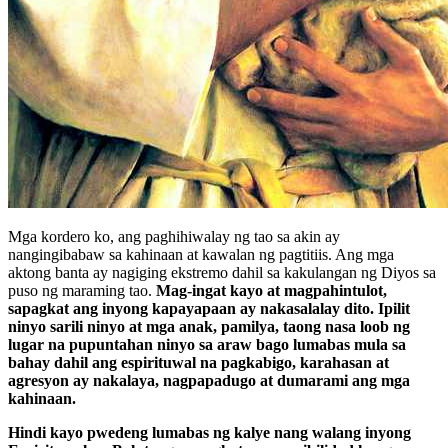
Mga kordero ko, ang paghihiwalay ng tao sa akin ay
nangingibabaw sa kahinaan at kawalan ng pagtitiis. Ang mga
aktong banta ay nagiging ekstremo dahil sa kakulangan ng Diyos sa
puso ng maraming tao.
Mag-ingat kayo at magpahintulot,
sapagkat ang inyong kapayapaan ay nakasalalay dito. Ipilit
ninyo sarili ninyo at mga anak, pamilya, taong nasa loob ng
lugar na pupuntahan ninyo sa araw bago lumabas mula sa
bahay dahil ang espirituwal na pagkabigo, karahasan at
agresyon ay nakalaya, nagpapadugo at dumarami ang mga
kahinaan.
Hindi kayo pwedeng lumabas ng kalye nang walang inyong