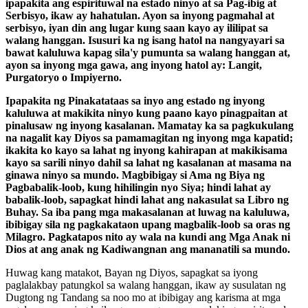
ipapakita ang espirituwal na estado ninyo at sa Pag-ibig at
Serbisyo, ikaw ay hahatulan. Ayon sa inyong pagmahal at
serbisyo, iyan din ang lugar kung saan kayo ay ililipat sa
walang hanggan. Isusuri ka ng isang hatol na nangyayari sa
bawat kaluluwa kapag sila'y pumunta sa walang hanggan at,
ayon sa inyong mga gawa, ang inyong hatol ay: Langit,
Purgatoryo o Impiyerno.
Ipapakita ng Pinakatataas sa inyo ang estado ng inyong
kaluluwa at makikita ninyo kung paano kayo pinagpaitan at
pinalusaw ng inyong kasalanan. Mamatay ka sa pagkukulang
na nagalit kay Diyos sa pamamagitan ng inyong mga kapatid;
ikakita ko kayo sa lahat ng inyong kahirapan at makikisama
kayo sa sarili ninyo dahil sa lahat ng kasalanan at masama na
ginawa ninyo sa mundo. Magbibigay si Ama ng Biya ng
Pagbabalik-loob, kung hihilingin nyo Siya; hindi lahat ay
babalik-loob, sapagkat hindi lahat ang nakasulat sa Libro ng
Buhay. Sa iba pang mga makasalanan at luwag na kaluluwa,
ibibigay sila ng pagkakataon upang magbalik-loob sa oras ng
Milagro. Pagkatapos nito ay wala na kundi ang Mga Anak ni
Dios at ang anak ng Kadiwangnan ang mananatili sa mundo.
Huwag kang matakot, Bayan ng Diyos, sapagkat sa iyong
paglalakbay patungkol sa walang hanggan, ikaw ay susulatan ng
Dugtong ng Tandang sa noo mo at ibibigay ang karisma at mga