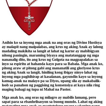
Anihin ko sa inyong mga anak na ang oras ng Divino Hustisya
ay malapit nang maipalabas, ang krus ng aking Anak ay lalong
madaling makikita sa langit at lahat ng karne ay mabibigyan
nitong paningin, maraming biyaya ang matatanggap ng mga
nananalig dito, ito ang krus ng Golgota na magpapalakas sa
inyo sa espiritu at hahanda kayo para sa Babala. Mga anak ko,
pitong araw at pitong gabi ang mananatili ang gloriyoso krus
ng aking Anak sa langit, hiniling kong ibigay ninyo lahat ng
inyong mga paghihirap at kasalanan, gayundin kayo sa inyong
kamag-anak na malayo pa sa Diyos, upang sila ay makabalik-
loob sa panahon ng paggising ng konsensiya at kaya nila ring
maging bahagi ng tupa ni Mahal na Pastor.
Mga anak ko, ang oras ng milagro ay mabilis lamang, pero
sapat para sa ebanhelisasyon sa buong mundo. Lahat ng aking
matapating mga anak ay magtutulong upang wakening nang