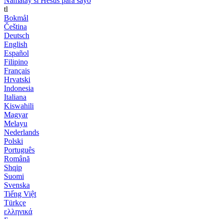
Namatay si Hesus para sayo
tl
Bokmål
Čeština
Deutsch
English
Español
Filipino
Français
Hrvatski
Indonesia
Italiana
Kiswahili
Magyar
Melayu
Nederlands
Polski
Português
Română
Shqip
Suomi
Svenska
Tiếng Việt
Türkçe
ελληνικά