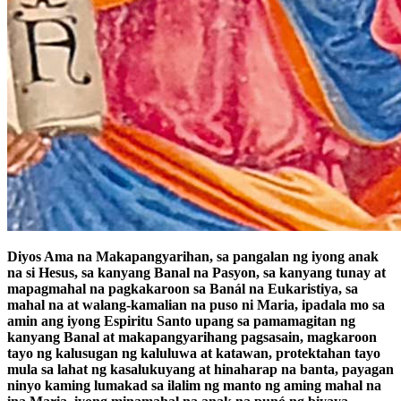
Diyos Ama na Makapangyarihan, sa pangalan ng iyong anak
na si Hesus, sa kanyang Banal na Pasyon, sa kanyang tunay at
mapagmahal na pagkakaroon sa Banál na Eukaristiya, sa
mahal na at walang-kamalian na puso ni Maria, ipadala mo sa
amin ang iyong Espiritu Santo upang sa pamamagitan ng
kanyang Banal at makapangyarihang pagsasain, magkaroon
tayo ng kalusugan ng kaluluwa at katawan, protektahan tayo
mula sa lahat ng kasalukuyang at hinaharap na banta, payagan
ninyo kaming lumakad sa ilalim ng manto ng aming mahal na