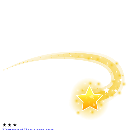
★
★
★