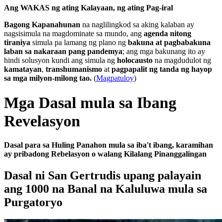
Ang WAKAS ng ating Kalayaan, ng ating Pag-iral
Bagong Kapanahunan
na naglilingkod sa aking kalaban ay
nagsisimula na magdominate sa mundo, ang
agenda nitong
tiraniya
simula pa lamang ng plano ng
bakuna at pagbabakuna
laban sa nakaraan pang pandemya
; ang mga bakunang ito ay
hindi solusyon kundi ang simula ng
holocausto
na magdudulot ng
kamatayan
,
transhumanismo
at
pagpapalit ng tanda ng hayop
sa mga milyon-milong tao.
(
Magpatuloy
)
Mga Dasal mula sa Ibang
Revelasyon
Dasal para sa Huling Panahon mula sa iba't ibang, karamihan
ay pribadong Rebelasyon o walang Kilalang Pinanggalingan
Dasal ni San Gertrudis upang palayain
ang 1000 na Banal na Kaluluwa mula sa
Purgatoryo