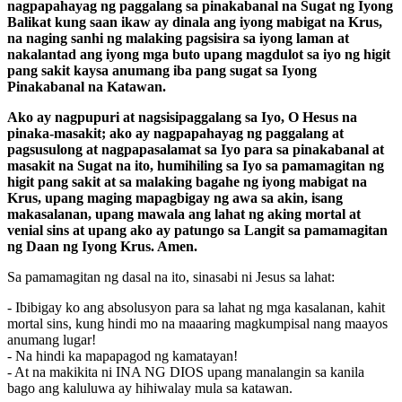
nagpapahayag ng paggalang sa pinakabanal na Sugat ng Iyong
Balikat kung saan ikaw ay dinala ang iyong mabigat na Krus,
na naging sanhi ng malaking pagsisira sa iyong laman at
nakalantad ang iyong mga buto upang magdulot sa iyo ng higit
pang sakit kaysa anumang iba pang sugat sa Iyong
Pinakabanal na Katawan.
Ako ay nagpupuri at nagsisipaggalang sa Iyo, O Hesus na
pinaka-masakit; ako ay nagpapahayag ng paggalang at
pagsusulong at nagpapasalamat sa Iyo para sa pinakabanal at
masakit na Sugat na ito, humihiling sa Iyo sa pamamagitan ng
higit pang sakit at sa malaking bagahe ng iyong mabigat na
Krus, upang maging mapagbigay ng awa sa akin, isang
makasalanan, upang mawala ang lahat ng aking mortal at
venial sins at upang ako ay patungo sa Langit sa pamamagitan
ng Daan ng Iyong Krus. Amen.
Sa pamamagitan ng dasal na ito, sinasabi ni Jesus sa lahat:
- Ibibigay ko ang absolusyon para sa lahat ng mga kasalanan, kahit
mortal sins, kung hindi mo na maaaring magkumpisal nang maayos
anumang lugar!
- Na hindi ka mapapagod ng kamatayan!
- At na makikita ni INA NG DIOS upang manalangin sa kanila
bago ang kaluluwa ay hihiwalay mula sa katawan.