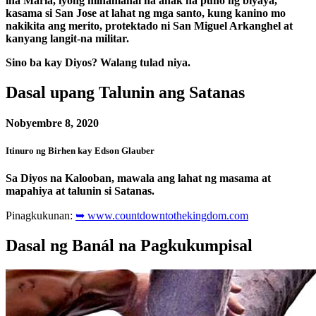
ina Maria, iyong minamahal na anak na punó ng biyaya,
kasama si San Jose at lahat ng mga santo, kung kanino mo
nakikita ang merito, protektado ni San Miguel Arkanghel at
kanyang langit-na militar.
Sino ba kay Diyos? Walang tulad niya.
Dasal upang Talunin ang Satanas
Nobyembre 8, 2020
Itinuro ng Birhen kay Edson Glauber
Sa Diyos na Kalooban, mawala ang lahat ng masama at
mapahiya at talunin si Satanas.
Pinagkukunan:
➥ www.countdowntothekingdom.com
Dasal ng Banál na Pagkukumpisal