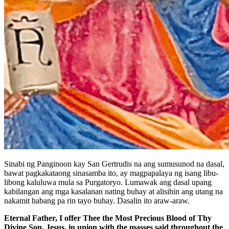
Sinabi ng Panginoon kay San Gertrudis na ang sumusunod na dasal,
bawat pagkakataong sinasamba ito, ay magpapalaya ng isang libu-
libong kaluluwa mula sa Purgatoryo. Lumawak ang dasal upang
kabilangan ang mga kasalanan nating buhay at alisihin ang utang na
nakamit habang pa rin tayo buhay. Dasalin ito araw-araw.
Eternal Father, I offer Thee the Most Precious Blood of Thy
Divine Son, Jesus, in union with the masses said throughout the