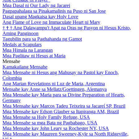
Mga Dasal ni Our Lady ng Jacarei
Pagpapahalaga sa Pinakamalinis na Puso ni San Jose
Dasal upang Magkaisa kay Holy Love
Ang Flame of Love ng Immaculate Heart ni Mary
†
†
†
Ang Dalawampu't Apat na Oras ng Pasyon ni Hesus Kristo,
Aming Panginoon
Tagubilin para sa Paghahanda ng Gamot
Medals at Scapulars
Mga Himala na Larangan
Mga Paglitaw ni Hesus at Maria
Mensahe
Kamakailang Mensahe
Mga Mensahe ni Hesus ang Mahusay na Pastol kay Enoch,
Colombia
Ang Marian Revelations ni Luz de Maria, Argentina
Mensahe kay Anne sa Mellatz/Goettingen, Alemanya
Mga Mensahe kay Maria para sa Divine Preparation of Hearts,
Germany
Mga Mensahe kay Marcos Tadeu Teixeira sa Jacareí SP, Brazil
Mga Mensahe kay Edson Glauber sa Itapiranga AM, Brazil
Mga Mensahe sa Holy Family Refuge, USA
Mga Mensahe sa mga Bata ng Pagbabago, USA
Mga Mensahe kay John Leary sa Rochester NY, USA
Mga Mensahe kay Maureen Sweeney-Kyle sa North Ridgeville,