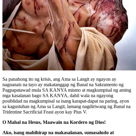
Sa panahong ito ng krisis, ang Ama sa Langit ay ngayon ay
nagnanais na tayo ay makatanggap ng Banal na Sakramento ng
Pagpapatawad mula SA KANYA mismo at magkumpisal ng aming
mga kasalanan bago SA KANYA, dahil wala na ngayong
posiblidad na magkumpisal sa isang karapat-dapat na paring, ayon
sa kagustuhan ng Ama sa Langit, lamang nagdiriwang ng Banal na
Tridentine Sacrificial Feast ayon kay Pius V.
O Mahal na Hesus, Maawain na Kordero ng Dios!
Ako, isang mahihirap na makasalanan, sumasaludo at