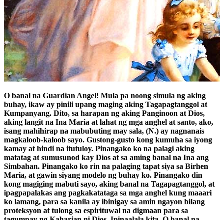
O banal na Guardian Angel! Mula pa noong simula ng aking
buhay, ikaw ay pinili upang maging aking Tagapagtanggol at
Kumpanyang. Dito, sa harapan ng aking Panginoon at Dios,
aking langit na Ina Maria at lahat ng mga anghel at santo, ako,
isang mahihirap na mabubuting may sala, (N.) ay nagnanais
magkaloob-kaloob sayo. Gustong-gusto kong kumuha sa iyong
kamay at hindi na itutuloy. Pinangako ko na palagi aking
matatag at sumusunod kay Dios at sa aming banal na Ina ang
Simbahan. Pinangako ko rin na palaging tapat siya sa Birhen
Maria, at gawin siyang modelo ng buhay ko. Pinangako din
kong magiging mabuti sayo, aking banal na Tagapagtanggol, at
ipagpapalakas ang pagkakatataga sa mga anghel kung maaari
ko lamang, para sa kanila ay ibinigay sa amin ngayon bilang
proteksyon at tulong sa espirituwal na digmaan para sa
tagumpay ng Kaharian ni Dios. Ipinaalala kita, O banal na