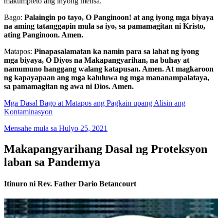
makumpleto ang inyong mensa.
Bago:
Palaingin po tayo, O Panginoon! at ang iyong mga biyaya
na aming tatanggapin mula sa iyo, sa pamamagitan ni Kristo,
ating Panginoon. Amen.
Matapos:
Pinapasalamatan ka namin para sa lahat ng iyong
mga biyaya, O Diyos na Makapangyarihan, na buhay at
namumuno hanggang walang katapusan. Amen. At magkaroon
ng kapayapaan ang mga kaluluwa ng mga mananampalataya,
sa pamamagitan ng awa ni Dios. Amen.
Mga Dasal Bago at Matapos ang Pagkain upang Alisin ang
Kontaminasyon
Mensahe mula sa Hulyo 25, 2021
Makapangyarihang Dasal ng Proteksyon
laban sa Pandemya
Itinuro ni Rev. Father Dario Betancourt