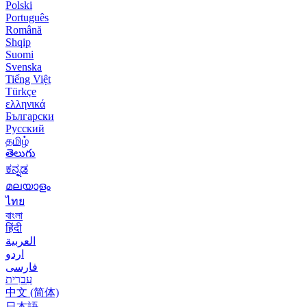
Polski
Português
Română
Shqip
Suomi
Svenska
Tiếng Việt
Türkçe
ελληνικά
Български
Русский
தமிழ்
తెలుగు
ಕನ್ನಡ
മലയാളം
ไทย
বাংলা
हिंदी
العربية
اردو
فارسی
עִברִית
中文 (简体)
日本語