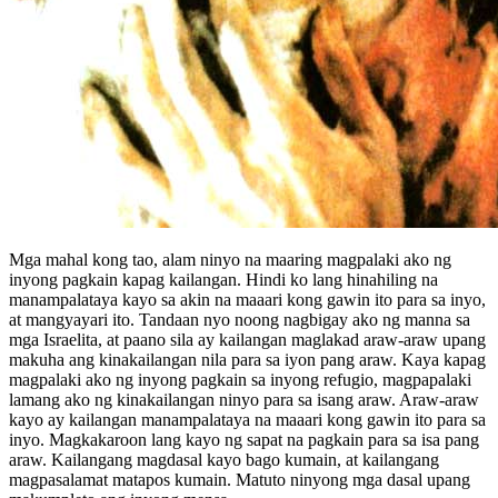
Mga mahal kong tao, alam ninyo na maaring magpalaki ako ng
inyong pagkain kapag kailangan. Hindi ko lang hinahiling na
manampalataya kayo sa akin na maaari kong gawin ito para sa inyo,
at mangyayari ito. Tandaan nyo noong nagbigay ako ng manna sa
mga Israelita, at paano sila ay kailangan maglakad araw-araw upang
makuha ang kinakailangan nila para sa iyon pang araw. Kaya kapag
magpalaki ako ng inyong pagkain sa inyong refugio, magpapalaki
lamang ako ng kinakailangan ninyo para sa isang araw. Araw-araw
kayo ay kailangan manampalataya na maaari kong gawin ito para sa
inyo. Magkakaroon lang kayo ng sapat na pagkain para sa isa pang
araw. Kailangang magdasal kayo bago kumain, at kailangang
magpasalamat matapos kumain. Matuto ninyong mga dasal upang