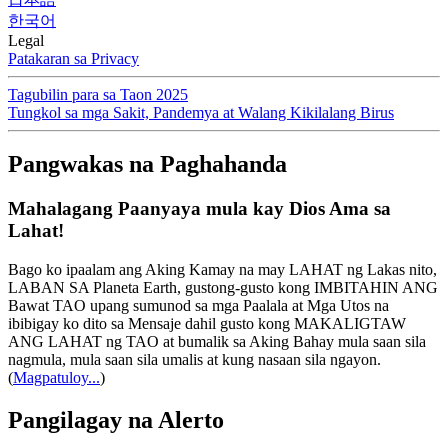
한국어
Legal
Patakaran sa Privacy
Tagubilin para sa Taon 2025
Tungkol sa mga Sakit, Pandemya at Walang Kikilalang Birus
Pangwakas na Paghahanda
Mahalagang Paanyaya mula kay Dios Ama sa
Lahat!
Bago ko ipaalam ang Aking Kamay na may LAHAT ng Lakas nito,
LABAN SA Planeta Earth, gustong-gusto kong IMBITAHIN ANG
Bawat TAO upang sumunod sa mga Paalala at Mga Utos na
ibibigay ko dito sa Mensaje dahil gusto kong MAKALIGTAW
ANG LAHAT ng TAO at bumalik sa Aking Bahay mula saan sila
nagmula, mula saan sila umalis at kung nasaan sila ngayon.
(
Magpatuloy...
)
Pangilagay na Alerto