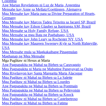
Colombia
Ang Marian Revelations ni Luz de Maria, Argentina
Mensahe kay Anne sa Mellatz/Goettingen, Alemanya
Mga Mensahe kay Maria para sa Divine Preparation of Hearts,
Germany
Mga Mensahe kay Marcos Tadeu Teixeira sa Jacareí SP, Brazil
Mga Mensahe kay Edson Glauber sa Itapiranga AM, Brazil
Mga Mensahe sa Holy Family Refuge, USA
Mga Mensahe sa mga Bata ng Pagbabago, USA
Mga Mensahe kay John Leary sa Rochester NY, USA
Mga Mensahe kay Maureen Sweeney-Kyle sa North Ridgeville,
USA
Mga Mensahe mula sa Magkakaibang Pinagmulan
Maghanap ng Mga Mensahe
Mga Paglitaw ni Hesus at Maria
Ang Pagpapakita ng Mahal na Birhen sa Caravaggio
Mga Pagpapakita ni Maria ng Mabuting Pangyayari sa Quito
Mga Rivelasyon kay Santa Margarita Maria Alacoque
Mga Paglitaw ni Mahal na Birhen sa La Salette
Mga Paglitaw ni Mahal na Birhen sa Lourdes
Ang Pagpapakita ng Mahal na Birhen sa Pontmain
Mga Pagpapakita ng Mahal na Birhen sa Pellevoisin
Ang Pagpapakita ng Mahal na Birhen sa Knock
Mga Paglitaw ni Mahal na Birhen sa Castelpetroso
Mga Paglitaw ni Mahal na Birhen sa Fatima