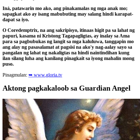
Iná, patawarin mo ako, ang pinakamalas ng mga anak mo;
sapagkat ako ay isang mabubuting may salang hindi karapat-
dapat sa iyo.
O Coredemptrix, na ang sakripisyo, itinaas higit pa sa lahat ng
papuri, kasama ni Kristong Tagapagligtas, ay inalay sa Ama
para sa pagbubukas ng langit sa mga kaluluwa, tanggapin mo
ang alay ng pasasalamat at pagsisi na ako'y nag-aalay sayo sa
pangalan ng lahat ng nakaligtas na hindi naintindihan kung
ilan silang luha ang kanilang pinagkait sa iyong mahalin mong
puso.
Pinagmulan:
➥ www.gloria.tv
Aktong pagkakaloob sa Guardian Angel