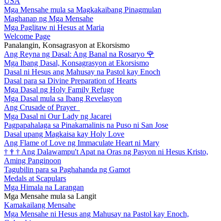
USA
Mga Mensahe mula sa Magkakaibang Pinagmulan
Maghanap ng Mga Mensahe
Mga Paglitaw ni Hesus at Maria
Welcome Page
Panalangin, Konsagrasyon at Ekorsismo
Ang Reyna ng Dasal: Ang Banal na Rosaryo
🌹
Mga Ibang Dasal, Konsagrasyon at Ekorsismo
Dasal ni Hesus ang Mahusay na Pastol kay Enoch
Dasal para sa Divine Preparation of Hearts
Mga Dasal ng Holy Family Refuge
Mga Dasal mula sa Ibang Revelasyon
Ang Crusade of Prayer
Mga Dasal ni Our Lady ng Jacarei
Pagpapahalaga sa Pinakamalinis na Puso ni San Jose
Dasal upang Magkaisa kay Holy Love
Ang Flame of Love ng Immaculate Heart ni Mary
†
†
†
Ang Dalawampu't Apat na Oras ng Pasyon ni Hesus Kristo,
Aming Panginoon
Tagubilin para sa Paghahanda ng Gamot
Medals at Scapulars
Mga Himala na Larangan
Mga Mensahe mula sa Langit
Kamakailang Mensahe
Mga Mensahe ni Hesus ang Mahusay na Pastol kay Enoch,