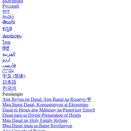
Български
Русский
বাংলা
বதமிழ்
తెలుగు
ಕನ್ನಡ
മലയാളം
ไทย
हिंदी
العربية
اردو
فارسی
עִברִית
中文 (简体)
日本語
한국어
Panalangin
Ang Reyna ng Dasal: Ang Banal na Rosaryo
🌹
Mga Ibang Dasal, Konsagrasyon at Ekorsismo
Dasal ni Hesus ang Mahusay na Pastol kay Enoch
Dasal para sa Divine Preparation of Hearts
Mga Dasal ng Holy Family Refuge
Mga Dasal mula sa Ibang Revelasyon
Ang Crusade of Prayer