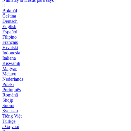
Namatay si Hesus para sayo
tl
Bokmål
Čeština
Deutsch
English
Español
Filipino
Français
Hrvatski
Indonesia
Italiana
Kiswahili
Magyar
Melayu
Nederlands
Polski
Português
Română
Shqip
Suomi
Svenska
Tiếng Việt
Türkçe
ελληνικά