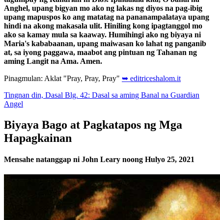
Anghel, upang bigyan mo ako ng lakas ng diyos na pag-ibig
upang mapuspos ko ang matatag na pananampalataya upang
hindi na akong makasala ulit. Hiniling kong ipagtanggol mo
ako sa kamay mula sa kaaway. Humihingi ako ng biyaya ni
Maria's kababaanan, upang maiwasan ko lahat ng panganib
at, sa iyong paggawa, maabot ang pintuan ng Tahanan ng
aming Langit na Ama. Amen.
Pinagmulan: Aklat "Pray, Pray, Pray"
➥ editriceshalom.it
Tingnan din, Dasal Blg. 42: Dasal sa aming Banal na Guardian
Angel
Biyaya Bago at Pagkatapos ng Mga
Hapagkainan
Mensahe natanggap ni John Leary noong Hulyo 25, 2021