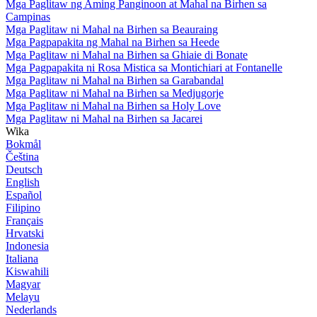
Mga Paglitaw ng Aming Panginoon at Mahal na Birhen sa
Campinas
Mga Paglitaw ni Mahal na Birhen sa Beauraing
Mga Pagpapakita ng Mahal na Birhen sa Heede
Mga Paglitaw ni Mahal na Birhen sa Ghiaie di Bonate
Mga Pagpapakita ni Rosa Mistica sa Montichiari at Fontanelle
Mga Paglitaw ni Mahal na Birhen sa Garabandal
Mga Paglitaw ni Mahal na Birhen sa Medjugorje
Mga Paglitaw ni Mahal na Birhen sa Holy Love
Mga Paglitaw ni Mahal na Birhen sa Jacarei
Wika
Bokmål
Čeština
Deutsch
English
Español
Filipino
Français
Hrvatski
Indonesia
Italiana
Kiswahili
Magyar
Melayu
Nederlands