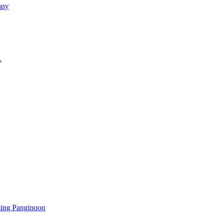
any
A
ming Panginoon