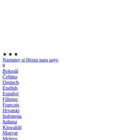
★
★
★
Namatay si Hesus para sayo
tl
Bokmål
Čeština
Deutsch
English
Español
Filipino
Français
Hrvatski
Indonesia
Italiana
Kiswahili
Magyar
Melayu