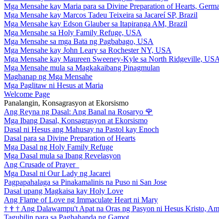
Mga Mensahe kay Maria para sa Divine Preparation of Hearts, Germ
Mga Mensahe kay Marcos Tadeu Teixeira sa Jacareí SP, Brazil
Mga Mensahe kay Edson Glauber sa Itapiranga AM, Brazil
Mga Mensahe sa Holy Family Refuge, USA
Mga Mensahe sa mga Bata ng Pagbabago, USA
Mga Mensahe kay John Leary sa Rochester NY, USA
Mga Mensahe kay Maureen Sweeney-Kyle sa North Ridgeville, US
Mga Mensahe mula sa Magkakaibang Pinagmulan
Maghanap ng Mga Mensahe
Mga Paglitaw ni Hesus at Maria
Welcome Page
Panalangin, Konsagrasyon at Ekorsismo
Ang Reyna ng Dasal: Ang Banal na Rosaryo
🌹
Mga Ibang Dasal, Konsagrasyon at Ekorsismo
Dasal ni Hesus ang Mahusay na Pastol kay Enoch
Dasal para sa Divine Preparation of Hearts
Mga Dasal ng Holy Family Refuge
Mga Dasal mula sa Ibang Revelasyon
Ang Crusade of Prayer
Mga Dasal ni Our Lady ng Jacarei
Pagpapahalaga sa Pinakamalinis na Puso ni San Jose
Dasal upang Magkaisa kay Holy Love
Ang Flame of Love ng Immaculate Heart ni Mary
†
†
†
Ang Dalawampu't Apat na Oras ng Pasyon ni Hesus Kristo, A
Tagubilin para sa Paghahanda ng Gamot