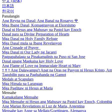
中文 (简体)
日本語
한국어
Panalangin
Ang Reyna ng Dasal: Ang Banal na Rosaryo
🌹
Mga Ibang Dasal, Konsagrasyon at Ekorsismo
Dasal ni Hesus ang Mahusay na Pastol kay Enoch
Dasal para sa Divine Preparation of Hearts
Mga Dasal ng Holy Family Refuge
Mga Dasal mula sa Ibang Revelasyon
Ang Crusade of Prayer
Mga Dasal ni Our Lady ng Jacarei
Pagpapahalaga sa Pinakamalinis na Puso ni San Jose
Dasal upang Magkaisa kay Holy Love
Ang Flame of Love ng Immaculate Heart ni Mary
†
†
†
Ang Dalawampu't Apat na Oras ng Pasyon ni Hesus Kristo, A
Tagubilin para sa Paghahanda ng Gamot
Medals at Scapulars
Mga Himala na Larangan
Mga Paglitaw ni Hesus at Maria
Mensahe
Kamakailang Mensahe
Mga Mensahe ni Hesus ang Mahusay na Pastol kay Enoch, Colombi
Ang Marian Revelations ni Luz de Maria, Argentina
Mensahe kay Anne sa Mellatz/Goettingen, Alemanya