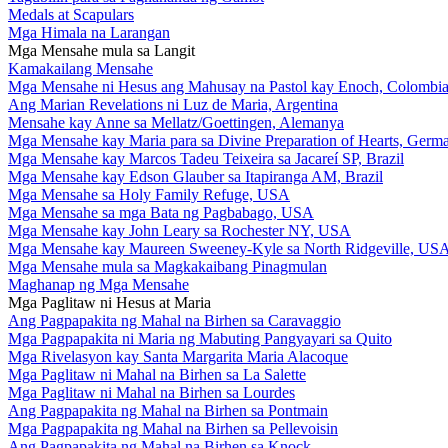
Medals at Scapulars
Mga Himala na Larangan
Mga Mensahe mula sa Langit
Kamakailang Mensahe
Mga Mensahe ni Hesus ang Mahusay na Pastol kay Enoch, Colombi
Ang Marian Revelations ni Luz de Maria, Argentina
Mensahe kay Anne sa Mellatz/Goettingen, Alemanya
Mga Mensahe kay Maria para sa Divine Preparation of Hearts, Germ
Mga Mensahe kay Marcos Tadeu Teixeira sa Jacareí SP, Brazil
Mga Mensahe kay Edson Glauber sa Itapiranga AM, Brazil
Mga Mensahe sa Holy Family Refuge, USA
Mga Mensahe sa mga Bata ng Pagbabago, USA
Mga Mensahe kay John Leary sa Rochester NY, USA
Mga Mensahe kay Maureen Sweeney-Kyle sa North Ridgeville, US
Mga Mensahe mula sa Magkakaibang Pinagmulan
Maghanap ng Mga Mensahe
Mga Paglitaw ni Hesus at Maria
Ang Pagpapakita ng Mahal na Birhen sa Caravaggio
Mga Pagpapakita ni Maria ng Mabuting Pangyayari sa Quito
Mga Rivelasyon kay Santa Margarita Maria Alacoque
Mga Paglitaw ni Mahal na Birhen sa La Salette
Mga Paglitaw ni Mahal na Birhen sa Lourdes
Ang Pagpapakita ng Mahal na Birhen sa Pontmain
Mga Pagpapakita ng Mahal na Birhen sa Pellevoisin
Ang Pagpapakita ng Mahal na Birhen sa Knock