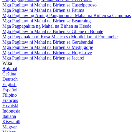
Mga Paglitaw ni Mahal na Birhen sa Castelpetroso
Mga Paglitaw ni Mahal na Birhen sa Fatima
Mga Paglitaw ng Aming Panginoon at Mahal na Birhen sa Campinas
Mga Paglitaw ni Mahal na Birhen sa Beauraing
Mga Pagpapakita ng Mahal na Birhen sa Heede
Mga Paglitaw ni Mahal na Birhen sa Ghiaie di Bonate
Mga Pagpapakita ni Rosa Mistica sa Montichiari at Fontanelle
Mga Paglitaw ni Mahal na Birhen sa Garabandal
Mga Paglitaw ni Mahal na Birhen sa Medjugorje
Mga Paglitaw ni Mahal na Birhen sa Holy Love
Mga Paglitaw ni Mahal na Birhen sa Jacarei
Wika
Bokmål
Čeština
Deutsch
English
Español
Filipino
Français
Hrvatski
Indonesia
Italiana
Kiswahili
Magyar