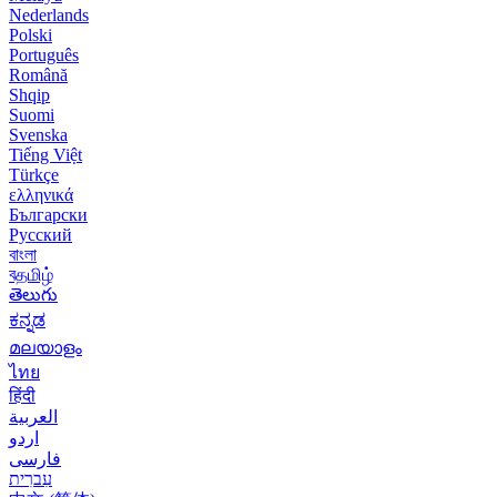
Nederlands
Polski
Português
Română
Shqip
Suomi
Svenska
Tiếng Việt
Türkçe
ελληνικά
Български
Русский
বাংলা
বதமிழ்
తెలుగు
ಕನ್ನಡ
മലയാളം
ไทย
हिंदी
العربية
اردو
فارسی
עִברִית