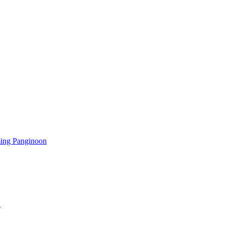
ming Panginoon
a