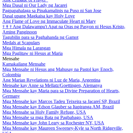
Mga Dasal ni Our Lady ng Jacarei
Pagpapahalaga sa Pinakamalinis na Puso ni San Jose
Dasal upang Magkaisa kay Holy Love
Ang Flame of Love ng Immaculate Heart ni Mary
†
†
†
Ang Dalawampu't Apat na Oras ng Pasyon ni Hesus Kristo,
Aming Panginoon
Tagubilin para sa Paghahanda ng Gamot
Medals at Scapulars
Mga Himala na Larangan
Mga Paglitaw ni Hesus at Maria
Mensahe
Kamakailang Mensahe
Mga Mensahe ni Hesus ang Mahusay na Pastol kay Enoch,
Colombia
Ang Marian Revelations ni Luz de Maria, Argentina
Mensahe kay Anne sa Mellatz/Goettingen, Alemanya
Mga Mensahe kay Maria para sa Divine Preparation of Hearts,
Germany
Mga Mensahe kay Marcos Tadeu Teixeira sa Jacareí SP, Brazil
Mga Mensahe kay Edson Glauber sa Itapiranga AM, Brazil
Mga Mensahe sa Holy Family Refuge, USA
Mga Mensahe sa mga Bata ng Pagbabago, USA
Mga Mensahe kay John Leary sa Rochester NY, USA
Mga Mensahe kay Maureen Sweeney-Kyle sa North Ridgeville,