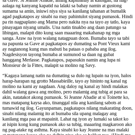
sa Gave. Si Jeanne Abadie, aming kapitbahay at kaibigan, na nag-
aalaga ng kanyang kapatid na lalaki sa bahay namin at gustong
sumama sa amin, iniuwi niya siya sa kanilang tahanan at bumalik
agad pagkatapos ay sinabi na may pahintulot siyang pumasok. Hindi
pa rin nagpaplano ang Mama pero nakita nya na tayo ay tatlo, kaya
pinayagan niyang umalis. Una natin tinakbo ang daan patungo sa
libingan, malapit dito kung saan maaaring makahanap ng mga
sanga. Araw na iyon walang natagpuan doon. Bumaba tayo sa tabi
na papunta sa Gave at pagkatapos ay dumating sa Pont Vieux kami
ay nagtanong kung mas mabuti ba pataas o pababa ang ilog.
Nagdesisyon tayong bumaba at sumunod sa daan ng gubat
hanggang Merlasse. Pagkatapos, papasukin namin ang lupa ni
Monsieur de la Fittes, malapit sa molino ng Savy.
“Kagaya lamang natin na dumating sa dulo ng lupain na iyon, halos
harap-harapan ng grotto Massabieille, tayo ay hininto ng kanal ng
molino na kami ay nagdaan. Ang daloy ng kanal ay hindi malakas
dahil walang gawa ang molino, pero malamig ang tubig at para sa
akin, natatakot akong pumasok. Si Jeanne Abadie at si Toinette ko,
mas matapang kaysa ako, tinanggal nila ang kanilang sabots at
tumawid ng ilog. Gayunpaman, pagkatapos nilang makarating doon,
sinabi nilang malamig ito at bumaba sila upang malagay ang
kanilang mga paa at mapainit. Lahat ng iyon ay lumaki sa takot ko
at isipin kong kung pumasok ako sa tubig, maaaring magkaroon ako
ng pag-atake ng asthma. Kaya sinabi ko kay Jeanne na mas malaki