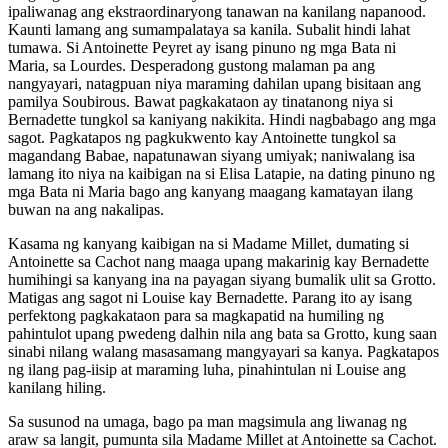
ipaliwanag ang ekstraordinaryong tanawan na kanilang napanood.
Kaunti lamang ang sumampalataya sa kanila. Subalit hindi lahat
tumawa. Si Antoinette Peyret ay isang pinuno ng mga Bata ni
Maria, sa Lourdes. Desperadong gustong malaman pa ang
nangyayari, natagpuan niya maraming dahilan upang bisitaan ang
pamilya Soubirous. Bawat pagkakataon ay tinatanong niya si
Bernadette tungkol sa kaniyang nakikita. Hindi nagbabago ang mga
sagot. Pagkatapos ng pagkukwento kay Antoinette tungkol sa
magandang Babae, napatunawan siyang umiyak; naniwalang isa
lamang ito niya na kaibigan na si Elisa Latapie, na dating pinuno ng
mga Bata ni Maria bago ang kanyang maagang kamatayan ilang
buwan na ang nakalipas.
Kasama ng kanyang kaibigan na si Madame Millet, dumating si
Antoinette sa Cachot nang maaga upang makarinig kay Bernadette
humihingi sa kanyang ina na payagan siyang bumalik ulit sa Grotto.
Matigas ang sagot ni Louise kay Bernadette. Parang ito ay isang
perfektong pagkakataon para sa magkapatid na humiling ng
pahintulot upang pwedeng dalhin nila ang bata sa Grotto, kung saan
sinabi nilang walang masasamang mangyayari sa kanya. Pagkatapos
ng ilang pag-iisip at maraming luha, pinahintulan ni Louise ang
kanilang hiling.
Sa susunod na umaga, bago pa man magsimula ang liwanag ng
araw sa langit, pumunta sila Madame Millet at Antoinette sa Cachot.