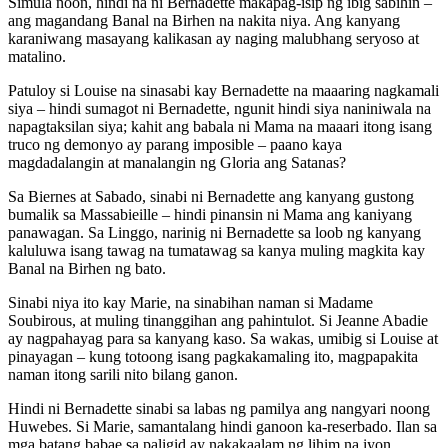
Simula noon, hindi na ni Bernadette makapag-isip ng ibig sabihin –
ang magandang Banal na Birhen na nakita niya. Ang kanyang
karaniwang masayang kalikasan ay naging malubhang seryoso at
matalino.
Patuloy si Louise na sinasabi kay Bernadette na maaaring nagkamali
siya – hindi sumagot ni Bernadette, ngunit hindi siya naniniwala na
napagtaksilan siya; kahit ang babala ni Mama na maaari itong isang
truco ng demonyo ay parang imposible – paano kaya
magdadalangin at manalangin ng Gloria ang Satanas?
Sa Biernes at Sabado, sinabi ni Bernadette ang kanyang gustong
bumalik sa Massabieille – hindi pinansin ni Mama ang kaniyang
panawagan. Sa Linggo, narinig ni Bernadette sa loob ng kanyang
kaluluwa isang tawag na tumatawag sa kanya muling magkita kay
Banal na Birhen ng bato.
Sinabi niya ito kay Marie, na sinabihan naman si Madame
Soubirous, at muling tinanggihan ang pahintulot. Si Jeanne Abadie
ay nagpahayag para sa kanyang kaso. Sa wakas, umibig si Louise at
pinayagan – kung totoong isang pagkakamaling ito, magpapakita
naman itong sarili nito bilang ganon.
Hindi ni Bernadette sinabi sa labas ng pamilya ang nangyari noong
Huwebes. Si Marie, samantalang hindi ganoon ka-reserbado. Ilan sa
mga batang babae sa paligid ay nakakaalam ng lihim na iyon.