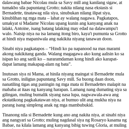
dalawang babae Nicolau mula sa Savy mill ang kanilang sigaw, at
tumakbo sila papuntang Grotto; nakita nilang nasa ekstasis si
Bernadette, tinatawag nila siya, sinubukan nilang ilipat siya,
kinublihan ng mga mata – lahat ay walang nagawa. Pagkatapos,
umakyat si Madame Nicolau upang kunin ang kanyang anak na
lalaki, Antoine, isang batang lalaking may edad na dalawampu't
walo. Naisip niya na isa lamang itong biro, kaya't pumunta sa Grotto
at hindi niya mapaniwala ang nakikita niyang tanawan doon.
Sinabi niya pagkatapos – “Hindi ko pa napanood na mas marami
akong nakikitang ganda. Walang magagawa ako kung aalisin ko sa
isipan ko ang sarili ko – nararamdaman kong hindi ako karapat-
dapat lamang makapag-alam ng bata”.
Inutusan siya ni Mama, at hinila niyang maingat si Bernadette mula
sa Grotto, iniligtas papuntang Savy mill. Sa buong daan doon,
nanatiling tigas ang paningin ng mga mata ni Bernadettes malapit na
mababa at itaas ng kanyang harapan. Lamang nang dumating siya sa
gilingan, muling bumalik siyang nasa lupa, nagwawala-awa ang
ekstatikong pagkakatawan niya, at bumuo ulit ang mukha niya na
parang isang simpleng anak ng mga mambubukid.
Tinanong nila si Bernadette kung ano ang nakita niya, at sinabi niya
ang nangyari sa Grotto; muling nagdasal siya ng Rosaryo kasama ng
Babae, na kilala lamang ang kanyang bibig tuwing Gloria, at muling