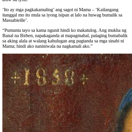
‘Ito ay mga pagkakamaling’ ang sagot ni Mama – ‘Kailangang
itanggal mo ito mula sa iyong isipan at lalo na huwag bumalik sa
Massabieille’.
“Pumunta tayo sa kama ngunit hindi ko makatulog. Ang mukha ng
Banal na Birhen, napakaganda at mapagmahal, palaging bumabalik
sa aking alala at walang kahulugan ang pagtanda sa mga sinabi ni
Mama; hindi ako naniniwala na nagkamali ako.”