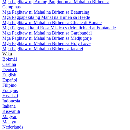
Mga Paglitaw ng Aming Panginoon at Mahal na Birhen sa
Campinas
Mga Paglitaw ni Mahal na Birhen sa Beauraing
Mga Pagpapakita ng Mahal na Birhen sa Heede
Mga Paglitaw ni Mahal na Birhen sa Ghiaie di Bonate
Mga Pagpapakita ni Rosa Mistica sa Montichiari at Fontanelle
Mga Paglitaw ni Mahal na Birhen sa Garabandal
Mga Paglitaw ni Mahal na Birhen sa Medjugorje
Mga Paglitaw ni Mahal na Birhen sa Holy Love
Mga Paglitaw ni Mahal na Birhen sa Jacarei
Wika
Bokmål
Čeština
Deutsch
English
Español
Filipino
Français
Hrvatski
Indonesia
Italiana
Kiswahili
Magyar
Melayu
Nederlands