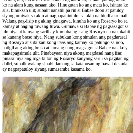
ko na alam kung nasaan ako. Hinugutan ko ang mata ko, isinara ko
sila, binuksan ulit; subalit nanatili pa rin si Babae doon at patuloy
siyang umiyak sa akin at nagpapahintulot sa akin na hindi ako mali.
Walang pag-iisip ng aking ginagawa, kinuha ko ang Rosaryo ko sa
kamay at naging tuwang-tuwa. Gumawa si Babae ng pagsasagot sa
ulo niya at kanyang sarili ay kumuha ng isang Rosaryo na nakakabit
sa kanang braso niya. Nang subukan kong simulan ang pagdarasal
ng Rosaryo at subukan kong itaas ang kamay ko patungo sa noo,
natigil ang aking braso at lamang nang magsagot si Babae na ako'y
makapagsimula ulit. Pinabayaan niya akong magdasal nang iisa;
pinasa niya ang mga buton ng Rosaryo kanyang sarili sa pagitan ng
daliri, subalit walang sinabi; lamang sa katapusan ng bawat dekada
ay nagpapatuloy siyang sumasamba kasama ko.