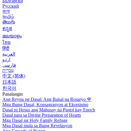
Български
Русский
বাংলা
বதமிழ்
తెలుగు
ಕನ್ನಡ
മലയാളം
ไทย
हिंदी
العربية
اردو
فارسی
עִברִית
中文 (简体)
日本語
한국어
Panalangin
Ang Reyna ng Dasal: Ang Banal na Rosaryo
🌹
Mga Ibang Dasal, Konsagrasyon at Ekorsismo
Dasal ni Hesus ang Mahusay na Pastol kay Enoch
Dasal para sa Divine Preparation of Hearts
Mga Dasal ng Holy Family Refuge
Mga Dasal mula sa Ibang Revelasyon
Ang Crusade of Prayer