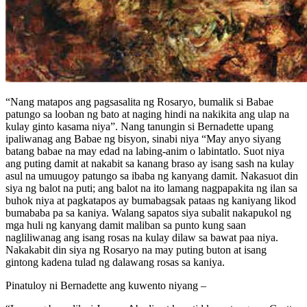
“Nang matapos ang pagsasalita ng Rosaryo, bumalik si Babae
patungo sa looban ng bato at naging hindi na nakikita ang ulap na
kulay ginto kasama niya”. Nang tanungin si Bernadette upang
ipaliwanag ang Babae ng bisyon, sinabi niya “May anyo siyang
batang babae na may edad na labing-anim o labintatlo. Suot niya
ang puting damit at nakabit sa kanang braso ay isang sash na kulay
asul na umuugoy patungo sa ibaba ng kanyang damit. Nakasuot din
siya ng balot na puti; ang balot na ito lamang nagpapakita ng ilan sa
buhok niya at pagkatapos ay bumabagsak pataas ng kaniyang likod
bumababa pa sa kaniya. Walang sapatos siya subalit nakapukol ng
mga huli ng kanyang damit maliban sa punto kung saan
nagliliwanag ang isang rosas na kulay dilaw sa bawat paa niya.
Nakakabit din siya ng Rosaryo na may puting buton at isang
gintong kadena tulad ng dalawang rosas sa kaniya.
Pinatuloy ni Bernadette ang kuwento niyang –