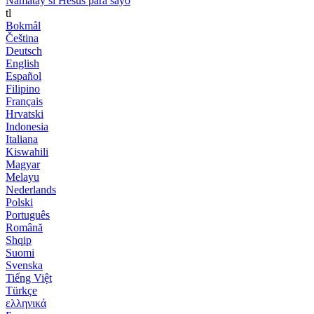
Namatay si Hesus para sayo
tl
Bokmål
Čeština
Deutsch
English
Español
Filipino
Français
Hrvatski
Indonesia
Italiana
Kiswahili
Magyar
Melayu
Nederlands
Polski
Português
Română
Shqip
Suomi
Svenska
Tiếng Việt
Türkçe
ελληνικά