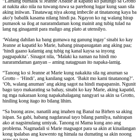
“Lamang bumalik si Jeanne Abadie at kapatid ko patungo sa Grotto
at nakita ako nila na tuwang-tuwa sa parehong lugar kung saan sila
aking iniiwan. Tinatawag niya akong imbecile at tinatanong kaya ba
ako'y babalik kasama nilang hindi pa. Ngayon ko ng walang hirap
pumasok sa ilog at nararamdaman kong mainit ang tubig tulad na
lang ng ginagamit para maligo ang plato at utensilyo.
‘Walang dahilan ka bang gumawa ng ganung ingay’ sinabi ko kay
Jeanne at kapatid ko Marie, habang pinapasugatan ang aking paa;
‘hindi gaano kalamig ang tubig ng kanal kaysa sa inyong
pagpapakita’. Sinagot nila, ‘Malaki ka naman na hindi mo
nararamdaman ganyan – aming natagpuan ito napaka-lamig.
“Tanong ko si Jeanne at Marie kung nakakita sila ng anuman sa
Grotto – ‘Hindi’, ang kanilang sagot. ‘Bakit mo kami tinatanong?’.
‘Oh, walang anuman’ ang aking sagot na hindi mapapansin. Ngunit
bago tayo makarating sa bahay, sinabi ko kay Marie, aking kapatid,
ng mga nakaraan kong napakahalagang nangyari sa akin sa Grotto,
hiniling kong itago ito bilang lihim.
“Sa buong araw, nanatili ang imahen ng Banal na Birhen sa aking
isipan. Sa gabi, habang nagdarasal tayo bilang pamilya, nahirapan
ako at nagsimulang umiyak. Tanong ni Mama kung ano ang
problema. Nagmadali si Marie magsagot para sa akin at kinailangan
kong ipalabas ang kuwento ng himala na dumating sa akin noong
araw na iyon.