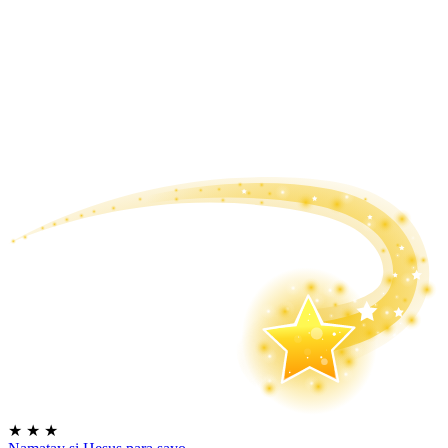
★
★
★