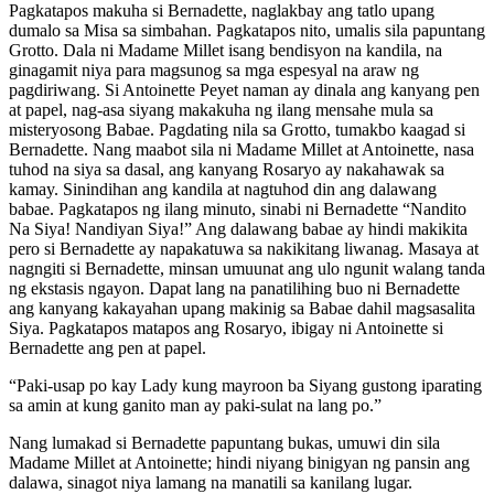
Pagkatapos makuha si Bernadette, naglakbay ang tatlo upang
dumalo sa Misa sa simbahan. Pagkatapos nito, umalis sila papuntang
Grotto. Dala ni Madame Millet isang bendisyon na kandila, na
ginagamit niya para magsunog sa mga espesyal na araw ng
pagdiriwang. Si Antoinette Peyet naman ay dinala ang kanyang pen
at papel, nag-asa siyang makakuha ng ilang mensahe mula sa
misteryosong Babae. Pagdating nila sa Grotto, tumakbo kaagad si
Bernadette. Nang maabot sila ni Madame Millet at Antoinette, nasa
tuhod na siya sa dasal, ang kanyang Rosaryo ay nakahawak sa
kamay. Sinindihan ang kandila at nagtuhod din ang dalawang
babae. Pagkatapos ng ilang minuto, sinabi ni Bernadette “Nandito
Na Siya! Nandiyan Siya!” Ang dalawang babae ay hindi makikita
pero si Bernadette ay napakatuwa sa nakikitang liwanag. Masaya at
nagngiti si Bernadette, minsan umuunat ang ulo ngunit walang tanda
ng ekstasis ngayon. Dapat lang na panatilihing buo ni Bernadette
ang kanyang kakayahan upang makinig sa Babae dahil magsasalita
Siya. Pagkatapos matapos ang Rosaryo, ibigay ni Antoinette si
Bernadette ang pen at papel.
“Paki-usap po kay Lady kung mayroon ba Siyang gustong iparating
sa amin at kung ganito man ay paki-sulat na lang po.”
Nang lumakad si Bernadette papuntang bukas, umuwi din sila
Madame Millet at Antoinette; hindi niyang binigyan ng pansin ang
dalawa, sinagot niya lamang na manatili sa kanilang lugar.