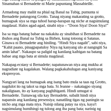
Sinamahan si Bernadette ni Marie papuntang Massabieille.
Armadong may maliit na phial ng Banal na Tubig, pumunta si
Bernadette patungong Grotto. Tanag niyang makarating sa grotto,
bumagsak siya sa mga tuhod harap-harapan ng niche at nagsimulang
magdasal. Halos agad-agad, sinabi niya – “Doon Siya! Doon Siya!”
Isa sa mga batang babae na nakakita ay sinabihan si Bernadette na
ibuhos ang Banal na Tubig sa Birhen, kung totoong si Satanas.
Ginawa ni Bernadette ang hiniling. “Hindi Siya nagalit”, sabi niya,
“Kahit paano, pinagpapatuloy Niya ng kanyang ulo at nangngiti Sa
amin lahat”. Nakaupo sa paligid ng kanilang kaibigan na batang
babae ang mga bata at simula magdasal.
Nakapag-ecstasy si Bernadette; napatunawan niya ang mukha at
nagradiate ng kagalakan. Walang pagkakahulugan ang kaniyang
ekspresyon.
Nangyari lang na bumagsak ang isang bato mula sa taas ng Grotto,
nagdulot ito ng takot sa mga bata. Si Jeanne – nakatagpo siyang
nakaligtaan, ito ay kanyang paghihiganti. Hindi umugat si
Bernadette. Tumawag sila kay Bernadette, subalit hindi niya
napansin ang kanilang presensiya; nanatiling tigas ng paningin sa
nicho ang mga mata niya. Naisip nilang patay na siya, kaya't
nagsimulang humihingi ng tulong ang iba pang bata; narinig ng