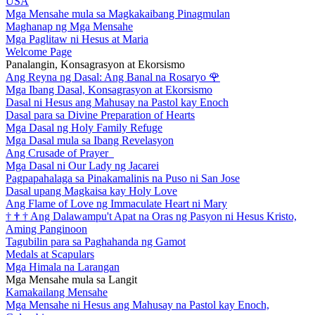
USA
Mga Mensahe mula sa Magkakaibang Pinagmulan
Maghanap ng Mga Mensahe
Mga Paglitaw ni Hesus at Maria
Welcome Page
Panalangin, Konsagrasyon at Ekorsismo
Ang Reyna ng Dasal: Ang Banal na Rosaryo
🌹
Mga Ibang Dasal, Konsagrasyon at Ekorsismo
Dasal ni Hesus ang Mahusay na Pastol kay Enoch
Dasal para sa Divine Preparation of Hearts
Mga Dasal ng Holy Family Refuge
Mga Dasal mula sa Ibang Revelasyon
Ang Crusade of Prayer
Mga Dasal ni Our Lady ng Jacarei
Pagpapahalaga sa Pinakamalinis na Puso ni San Jose
Dasal upang Magkaisa kay Holy Love
Ang Flame of Love ng Immaculate Heart ni Mary
†
†
†
Ang Dalawampu't Apat na Oras ng Pasyon ni Hesus Kristo,
Aming Panginoon
Tagubilin para sa Paghahanda ng Gamot
Medals at Scapulars
Mga Himala na Larangan
Mga Mensahe mula sa Langit
Kamakailang Mensahe
Mga Mensahe ni Hesus ang Mahusay na Pastol kay Enoch,