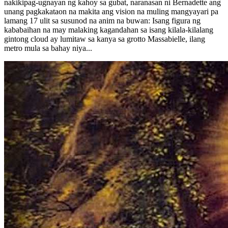
nakikipag-ugnayan ng kahoy sa gubat, naranasan ni Bernadette ang
unang pagkakataon na makita ang vision na muling mangyayari pa
lamang 17 ulit sa susunod na anim na buwan: Isang figura ng
kababaihan na may malaking kagandahan sa isang kilala-kilalang
gintong cloud ay lumitaw sa kanya sa grotto Massabielle, ilang
metro mula sa bahay niya...