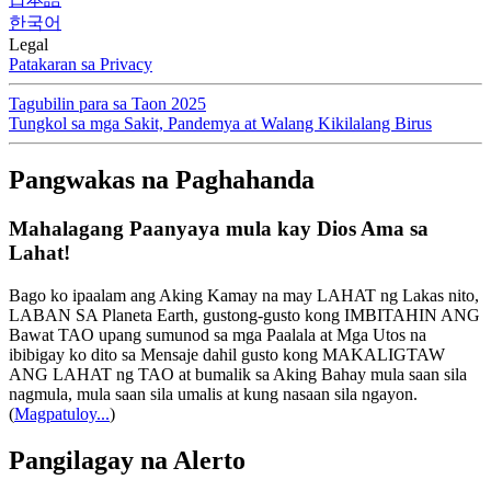
한국어
Legal
Patakaran sa Privacy
Tagubilin para sa Taon 2025
Tungkol sa mga Sakit, Pandemya at Walang Kikilalang Birus
Pangwakas na Paghahanda
Mahalagang Paanyaya mula kay Dios Ama sa
Lahat!
Bago ko ipaalam ang Aking Kamay na may LAHAT ng Lakas nito,
LABAN SA Planeta Earth, gustong-gusto kong IMBITAHIN ANG
Bawat TAO upang sumunod sa mga Paalala at Mga Utos na
ibibigay ko dito sa Mensaje dahil gusto kong MAKALIGTAW
ANG LAHAT ng TAO at bumalik sa Aking Bahay mula saan sila
nagmula, mula saan sila umalis at kung nasaan sila ngayon.
(
Magpatuloy...
)
Pangilagay na Alerto