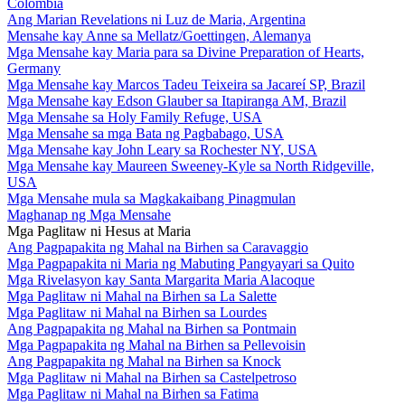
Colombia
Ang Marian Revelations ni Luz de Maria, Argentina
Mensahe kay Anne sa Mellatz/Goettingen, Alemanya
Mga Mensahe kay Maria para sa Divine Preparation of Hearts,
Germany
Mga Mensahe kay Marcos Tadeu Teixeira sa Jacareí SP, Brazil
Mga Mensahe kay Edson Glauber sa Itapiranga AM, Brazil
Mga Mensahe sa Holy Family Refuge, USA
Mga Mensahe sa mga Bata ng Pagbabago, USA
Mga Mensahe kay John Leary sa Rochester NY, USA
Mga Mensahe kay Maureen Sweeney-Kyle sa North Ridgeville,
USA
Mga Mensahe mula sa Magkakaibang Pinagmulan
Maghanap ng Mga Mensahe
Mga Paglitaw ni Hesus at Maria
Ang Pagpapakita ng Mahal na Birhen sa Caravaggio
Mga Pagpapakita ni Maria ng Mabuting Pangyayari sa Quito
Mga Rivelasyon kay Santa Margarita Maria Alacoque
Mga Paglitaw ni Mahal na Birhen sa La Salette
Mga Paglitaw ni Mahal na Birhen sa Lourdes
Ang Pagpapakita ng Mahal na Birhen sa Pontmain
Mga Pagpapakita ng Mahal na Birhen sa Pellevoisin
Ang Pagpapakita ng Mahal na Birhen sa Knock
Mga Paglitaw ni Mahal na Birhen sa Castelpetroso
Mga Paglitaw ni Mahal na Birhen sa Fatima