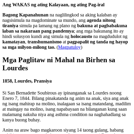
Ang WAKAS ng ating Kalayaan, ng ating Pag-iral
Bagong Kapanahunan
na naglilingkod sa aking kalaban ay
nagsisimula na magdominate sa mundo, ang
agenda nitong
tiraniya
simula pa lamang ng plano ng
bakuna at pagbabakuna
laban sa nakaraan pang pandemya
; ang mga bakunang ito ay
hindi solusyon kundi ang simula ng
holocausto
na magdudulot ng
kamatayan
,
transhumanismo
at
pagpapalit ng tanda ng hayop
sa mga milyon-milong tao.
(
Magpatuloy
)
Mga Paglitaw ni Mahal na Birhen sa
Lourdes
1858, Lourdes, Pransiya
Si San Bernadette Soubirous ay ipinanganak sa Lourdes noong
Enero 7, 1844. Bilang pinakatanda ng anim na anak, siya ang anak
ng isang mahirap na molino, inalagaan sa isang matandang, madilim
at maingay na molino, isang napabayaan na bilanganan kung saan
malamang nakuha niya ang asthma condition na naghahadlang sa
kanya buong buhay.
Anim na araw bago magkaroon siyang 14 taong gulang, habang