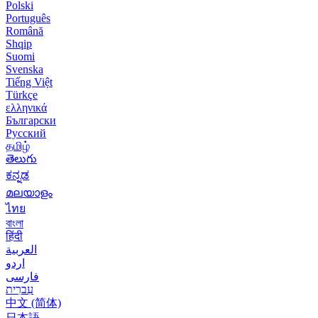
Polski
Português
Română
Shqip
Suomi
Svenska
Tiếng Việt
Türkçe
ελληνικά
Български
Русский
தமிழ்
తెలుగు
ಕನ್ನಡ
മലയാളം
ไทย
বাংলা
हिंदी
العربية
اردو
فارسی
עִברִית
中文 (简体)
日本語