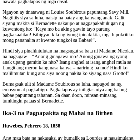
nawala pagkatapos ng mga dasal.
Ngayon ay tinatawag ni Louise Soubirous papuntang Savy Mill.
Nagtitiis siya sa luha, naisip na patay ang kanyang anak. Galit
siyang makita si Bernadette nakaupo at nagpapakahulugan ng
kuwentong ito; “Kaya mo ba aking gawin tayo parang
pagkakaalitan! Bibigyan kita ng iyong ipinakikita, mga hipokritiko
mong pananalita at kwento tungkol sa Babae!”.
Hindi siya pinahintulutan na magsugat sa bata ni Madame Nicolau,
na nagsigaw – “Anong ginagawa mo? Anong ginawa ng iyong
anak upang gamitin ka nito? Isang anghel at isang anghel mula sa
Langit ang meron kang nasa kanya – naririnig ba mo? Hindi ko
malilimutan kung ano siya noong nakita ko siyang nasa Grotto!”
Bumagsak ulit si Madame Soubirous sa luha, napagod na ng
emosyon at pagkabigo. Pagkatapos ay iniligtas niya ang batang
babae papuntang tahanan. Sa daan doon, minsan-minsang
tumitingin pataas si Bernadette.
Ika-3 na Pagpapakita ng Mahal na Birhen
Huwebes, Pebrero 18, 1858
Ang mga bata na nakasaksi ay bumalik sa Lourdes at nagsimulang