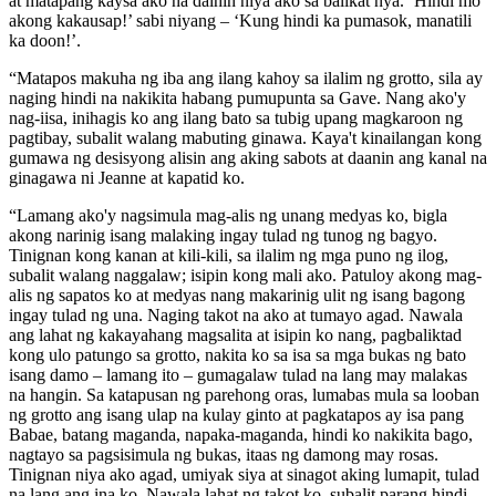
at matapang kaysa ako na dalhin niya ako sa balikat nya. ‘Hindi mo
akong kakausap!’ sabi niyang – ‘Kung hindi ka pumasok, manatili
ka doon!’.
“Matapos makuha ng iba ang ilang kahoy sa ilalim ng grotto, sila ay
naging hindi na nakikita habang pumupunta sa Gave. Nang ako'y
nag-iisa, inihagis ko ang ilang bato sa tubig upang magkaroon ng
pagtibay, subalit walang mabuting ginawa. Kaya't kinailangan kong
gumawa ng desisyong alisin ang aking sabots at daanin ang kanal na
ginagawa ni Jeanne at kapatid ko.
“Lamang ako'y nagsimula mag-alis ng unang medyas ko, bigla
akong narinig isang malaking ingay tulad ng tunog ng bagyo.
Tinignan kong kanan at kili-kili, sa ilalim ng mga puno ng ilog,
subalit walang naggalaw; isipin kong mali ako. Patuloy akong mag-
alis ng sapatos ko at medyas nang makarinig ulit ng isang bagong
ingay tulad ng una. Naging takot na ako at tumayo agad. Nawala
ang lahat ng kakayahang magsalita at isipin ko nang, pagbaliktad
kong ulo patungo sa grotto, nakita ko sa isa sa mga bukas ng bato
isang damo – lamang ito – gumagalaw tulad na lang may malakas
na hangin. Sa katapusan ng parehong oras, lumabas mula sa looban
ng grotto ang isang ulap na kulay ginto at pagkatapos ay isa pang
Babae, batang maganda, napaka-maganda, hindi ko nakikita bago,
nagtayo sa pagsisimula ng bukas, itaas ng damong may rosas.
Tinignan niya ako agad, umiyak siya at sinagot aking lumapit, tulad
na lang ang ina ko. Nawala lahat ng takot ko, subalit parang hindi