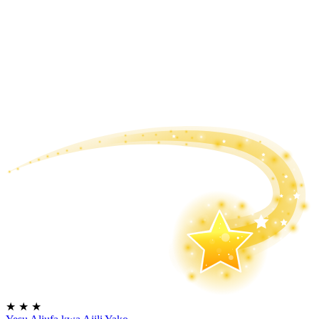
★
★
★