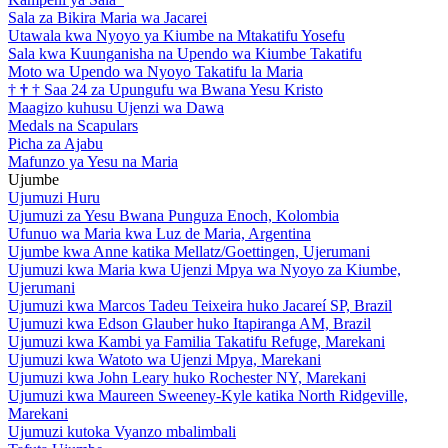
Sala za Bikira Maria wa Jacarei
Utawala kwa Nyoyo ya Kiumbe na Mtakatifu Yosefu
Sala kwa Kuunganisha na Upendo wa Kiumbe Takatifu
Moto wa Upendo wa Nyoyo Takatifu la Maria
†
†
†
Saa 24 za Upungufu wa Bwana Yesu Kristo
Maagizo kuhusu Ujenzi wa Dawa
Medals na Scapulars
Picha za Ajabu
Mafunzo ya Yesu na Maria
Ujumbe
Ujumuzi Huru
Ujumuzi za Yesu Bwana Punguza Enoch, Kolombia
Ufunuo wa Maria kwa Luz de Maria, Argentina
Ujumbe kwa Anne katika Mellatz/Goettingen, Ujerumani
Ujumuzi kwa Maria kwa Ujenzi Mpya wa Nyoyo za Kiumbe,
Ujerumani
Ujumuzi kwa Marcos Tadeu Teixeira huko Jacareí SP, Brazil
Ujumuzi kwa Edson Glauber huko Itapiranga AM, Brazil
Ujumuzi kwa Kambi ya Familia Takatifu Refuge, Marekani
Ujumuzi kwa Watoto wa Ujenzi Mpya, Marekani
Ujumuzi kwa John Leary huko Rochester NY, Marekani
Ujumuzi kwa Maureen Sweeney-Kyle katika North Ridgeville,
Marekani
Ujumuzi kutoka Vyanzo mbalimbali