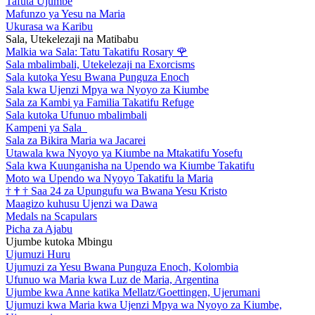
Tafuta Ujumbe
Mafunzo ya Yesu na Maria
Ukurasa wa Karibu
Sala, Utekelezaji na Matibabu
Malkia wa Sala: Tatu Takatifu Rosary
🌹
Sala mbalimbali, Utekelezaji na Exorcisms
Sala kutoka Yesu Bwana Punguza Enoch
Sala kwa Ujenzi Mpya wa Nyoyo za Kiumbe
Sala za Kambi ya Familia Takatifu Refuge
Sala kutoka Ufunuo mbalimbali
Kampeni ya Sala
Sala za Bikira Maria wa Jacarei
Utawala kwa Nyoyo ya Kiumbe na Mtakatifu Yosefu
Sala kwa Kuunganisha na Upendo wa Kiumbe Takatifu
Moto wa Upendo wa Nyoyo Takatifu la Maria
†
†
†
Saa 24 za Upungufu wa Bwana Yesu Kristo
Maagizo kuhusu Ujenzi wa Dawa
Medals na Scapulars
Picha za Ajabu
Ujumbe kutoka Mbingu
Ujumuzi Huru
Ujumuzi za Yesu Bwana Punguza Enoch, Kolombia
Ufunuo wa Maria kwa Luz de Maria, Argentina
Ujumbe kwa Anne katika Mellatz/Goettingen, Ujerumani
Ujumuzi kwa Maria kwa Ujenzi Mpya wa Nyoyo za Kiumbe,