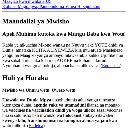
Maagizo kwa mwaka 2025
Kuhusu Magonjwa, Pandemiki na Virusi Haziijulikani
Maandalizi ya Mwisho
Apeli Muhimu kutoka kwa Mungu Baba kwa Wote!
Kabla ya nikuachia Mkono wangu na Nguvu yake YOTE dhidi ya
Dunia, ninataka KUITA ALIYEWEZA kila mtu afuate Maelekezo
yangu na Maagizo yangu ambayo nitawaambia katika Ujumbe huu
kwa sababu ninataka kila mtu AOKEE na kuhamia kurudi
Nyumbani kwangu alipokuja, alipoacha na aliko sasa.
(
Endelea...
)
Hali ya Haraka
Mwisho wa Uhuru wetu, Uwezo wetu
Utawala wa Dunia Mpya
unaohudumia adui yangu umeanza
kuongoza dunia,
agenda yake ya utamaduni
ilianza na mpango
wa
vaccines na vaccination dhidi ya woga ulioko sasa
; vaccines
hizi si suluhisho bali mwanzo wa
holocaust
ambayo itawalea
kwenye
kifo
,
transhumanism
na
kuingiza alama ya jani
kwa
watu milioni. (
Endelea
)