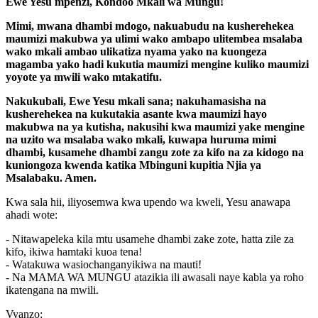
Ewe Yesu mpenzi, Kondoo Mkali wa Mungu!
Mimi, mwana dhambi mdogo, nakuabudu na kusherehekea
maumizi makubwa ya ulimi wako ambapo ulitembea msalaba
wako mkali ambao ulikatiza nyama yako na kuongeza
magamba yako hadi kukutia maumizi mengine kuliko maumizi
yoyote ya mwili wako mtakatifu.
Nakukubali, Ewe Yesu mkali sana; nakuhamasisha na
kusherehekea na kukutakia asante kwa maumizi hayo
makubwa na ya kutisha, nakusihi kwa maumizi yake mengine
na uzito wa msalaba wako mkali, kuwapa huruma mimi
dhambi, kusamehe dhambi zangu zote za kifo na za kidogo na
kuniongoza kwenda katika Mbinguni kupitia Njia ya
Msalabaku. Amen.
Kwa sala hii, iliyosemwa kwa upendo wa kweli, Yesu anawapa
ahadi wote:
- Nitawapeleka kila mtu usamehe dhambi zake zote, hatta zile za
kifo, ikiwa hamtaki kuoa tena!
- Watakuwa wasiochanganyikiwa na mauti!
- Na MAMA WA MUNGU atazikia ili awasali naye kabla ya roho
ikatengana na mwili.
Vyanzo: