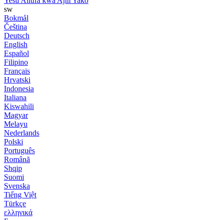
Yesu Aliufa kwa Ajili Yako
sw
Bokmål
Čeština
Deutsch
English
Español
Filipino
Français
Hrvatski
Indonesia
Italiana
Kiswahili
Magyar
Melayu
Nederlands
Polski
Português
Română
Shqip
Suomi
Svenska
Tiếng Việt
Türkçe
ελληνικά