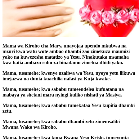
Mama wa Kiroho cha Mary, unayojaa upendo mkubwa na
mzuri kwa watu wote ambao dhambi zao zimekuza maumizi
yako na kuwezesha matatizo ya Yesu. Ninakutaka msamaha
kwa hatia ambazo roho za binadamu zimetua dhidi yako.
Mama, tusamehe; kwenye uzaliwa wa Yesu, nyoyo yetu ilikuwa
imejazwa na dunia kuachilia nafasi ya Kuja kwake.
Mama, tusamehe; kwa sababu tumeendelea kufuatana na
mabaya ya shetani mara nyingi kuliko nishati ya Masiya.
Mama, tusamehe; kwa sababu tumekataa Yesu kupitia dhambi
zetu.
Mama, tusamehe; kwa sababu dhambi zetu zimemsalibi
Mwana Wako wa Kiroho.
Mama, tusamehe; kwa kuua Bwana Yesu Kristo, tumevunja