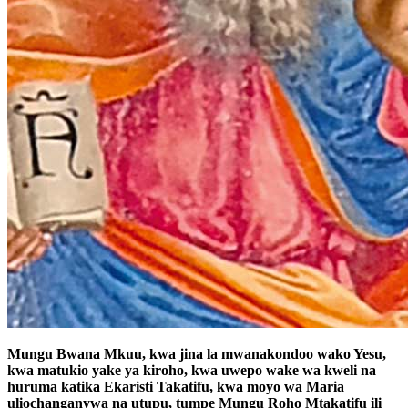
Mungu Bwana Mkuu, kwa jina la mwanakondoo wako Yesu,
kwa matukio yake ya kiroho, kwa uwepo wake wa kweli na
huruma katika Ekaristi Takatifu, kwa moyo wa Maria
uliochanganywa na utupu, tumpe Mungu Roho Mtakatifu ili