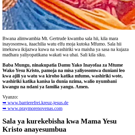
Bwana alimwambia Mt. Gertrude kwamba sala hii, kila mara
inayosomwa, itaachilia watu elfu moja kutoka Mfumo. Sala hii
imekuwa ikijazwa kuwa na washiriki wa maisha ya sasa na kujaza
madhara yaliyopatikana wakati wa uhai. Sali kila siku.
Baba Mungu, ninakupatia Damu Yako Inayofaa za Mtume
Wako Yesu Kristo, pamoja na misa yaliyosomwa duniani leo
kwa ajili ya watu wa kiroho katika mfumo, washiriki wote,
washiriki katika kanisa la dunia nzima, walio nyumbani
kwangu na ndani ya familia yangu. Amen.
Vyanzo:
➥ www.barrierefrei.kreuz-jesus.de
➥ www.praymorenovenas.com
Sala ya kurekebisha kwa Mama Yesu
Kristo anayesumbua