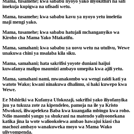
Mama, tusamehe; kwa sababu nyoyo yako iliyokithiri na safi
imekuja kupigwa na ufisadi wetu.
Mama, tusamehe; kwa sababu kavu ya nyoyo yetu imeletia
maji mengi yako.
Mama, tusamehe; kwa sababu hatujali mchanganyiko wa
Kiroho cha Mama Yako Mtakatifu.
Mama, samahani; kwa sababu ya uovu wetu na utulivu, Wewe
unakuwa chini ya msalaba kila siku.
Mama, samahani; hata sakrifisi yoyote duniani haijui
kuwafanya malipo maumizi ambayo umepita kwa ajili yetu.
Mama, samahani nami, mwanakombo wa wengi zaidi kati ya
watoto Wako; kwani ninakuwa dhalimu, si haki kuwepo kwa
Wewe.
Ee Mshiriki wa Kufanya Ufokozaji, sakrifisi yako iliyofanyika
juu ya tukuza zote za kipendeleo, pamoja na ile ya Kristo
Mwokozi, iliwapelekea Baba kwa kuangalia mbingu kwa roho.
Ndio maombi yangu ya shukrani na matendo yaliyoonekana
katika jina la wote waliookolewa ambao hawajui kiasi cha
machozi ambayo wanakuweka moyo wa Mama Wako
ulivyompenda.