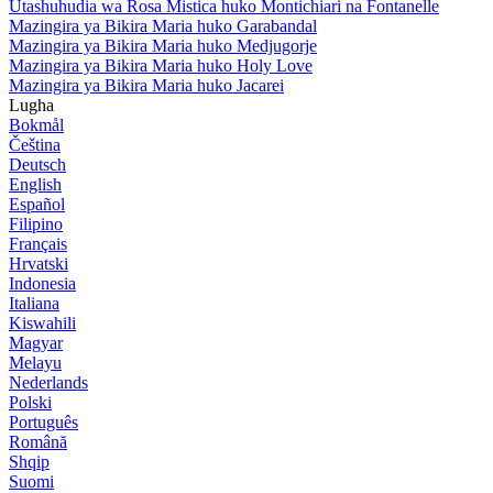
Utashuhudia wa Rosa Mistica huko Montichiari na Fontanelle
Mazingira ya Bikira Maria huko Garabandal
Mazingira ya Bikira Maria huko Medjugorje
Mazingira ya Bikira Maria huko Holy Love
Mazingira ya Bikira Maria huko Jacarei
Lugha
Bokmål
Čeština
Deutsch
English
Español
Filipino
Français
Hrvatski
Indonesia
Italiana
Kiswahili
Magyar
Melayu
Nederlands
Polski
Português
Română
Shqip
Suomi