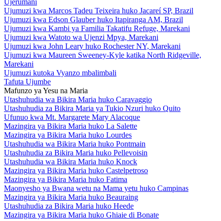
Ujerumani
Ujumuzi kwa Marcos Tadeu Teixeira huko Jacareí SP, Brazil
Ujumuzi kwa Edson Glauber huko Itapiranga AM, Brazil
Ujumuzi kwa Kambi ya Familia Takatifu Refuge, Marekani
Ujumuzi kwa Watoto wa Ujenzi Mpya, Marekani
Ujumuzi kwa John Leary huko Rochester NY, Marekani
Ujumuzi kwa Maureen Sweeney-Kyle katika North Ridgeville,
Marekani
Ujumuzi kutoka Vyanzo mbalimbali
Tafuta Ujumbe
Mafunzo ya Yesu na Maria
Utashuhudia wa Bikira Maria huko Caravaggio
Utashuhudia za Bikira Maria ya Tukio Nzuri huko Quito
Ufunuo kwa Mt. Margarete Mary Alacoque
Mazingira ya Bikira Maria huko La Salette
Mazingira ya Bikira Maria huko Lourdes
Utashuhudia wa Bikira Maria huko Pontmain
Utashuhudia za Bikira Maria huko Pellevoisin
Utashuhudia wa Bikira Maria huko Knock
Mazingira ya Bikira Maria huko Castelpetroso
Mazingira ya Bikira Maria huko Fatima
Maonyesho ya Bwana wetu na Mama yetu huko Campinas
Mazingira ya Bikira Maria huko Beauraing
Utashuhudia za Bikira Maria huko Heede
Mazingira ya Bikira Maria huko Ghiaie di Bonate