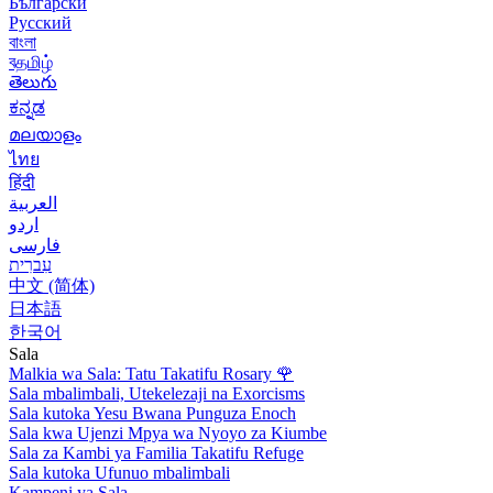
Български
Русский
বাংলা
বதமிழ்
తెలుగు
ಕನ್ನಡ
മലയാളം
ไทย
हिंदी
العربية
اردو
فارسی
עִברִית
中文 (简体)
日本語
한국어
Sala
Malkia wa Sala: Tatu Takatifu Rosary
🌹
Sala mbalimbali, Utekelezaji na Exorcisms
Sala kutoka Yesu Bwana Punguza Enoch
Sala kwa Ujenzi Mpya wa Nyoyo za Kiumbe
Sala za Kambi ya Familia Takatifu Refuge
Sala kutoka Ufunuo mbalimbali
Kampeni ya Sala