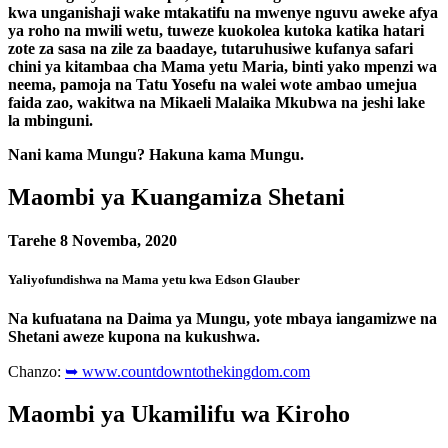
kwa unganishaji wake mtakatifu na mwenye nguvu aweke afya
ya roho na mwili wetu, tuweze kuokolea kutoka katika hatari
zote za sasa na zile za baadaye, tutaruhusiwe kufanya safari
chini ya kitambaa cha Mama yetu Maria, binti yako mpenzi wa
neema, pamoja na Tatu Yosefu na walei wote ambao umejua
faida zao, wakitwa na Mikaeli Malaika Mkubwa na jeshi lake
la mbinguni.
Nani kama Mungu? Hakuna kama Mungu.
Maombi ya Kuangamiza Shetani
Tarehe 8 Novemba, 2020
Yaliyofundishwa na Mama yetu kwa Edson Glauber
Na kufuatana na Daima ya Mungu, yote mbaya iangamizwe na
Shetani aweze kupona na kukushwa.
Chanzo:
➥ www.countdowntothekingdom.com
Maombi ya Ukamilifu wa Kiroho