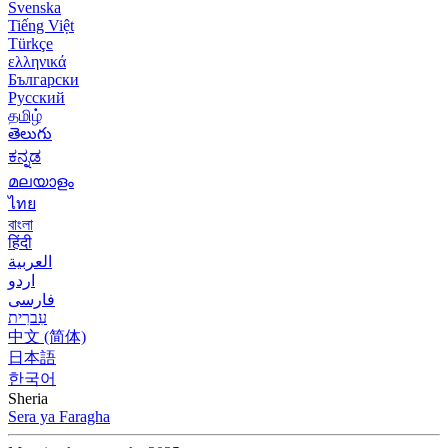
Svenska
Tiếng Việt
Türkçe
ελληνικά
Български
Русский
தமிழ்
తెలుగు
ಕನ್ನಡ
മലയാളം
ไทย
বাংলা
हिंदी
العربية
اردو
فارسی
עִברִית
中文 (简体)
日本語
한국어
Sheria
Sera ya Faragha