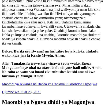
pale inapohitaji. Ninakosha tu kuti mniamini kwamba ninavyo fanya
hii kwa ajili yenu na itakuwa sawasawa. Mnashikilia wakati
nilipotoa manna kwa Waisraeli, na jinsi walivyokuja nusu kila siku
ili kuweka lile lililohitajiwa siku ile. Hivi ndivyo nitavyoongeza
chakula chenu katika makumbusho yenu; nitamongeza tu
kilichohitajika kwa siku moja. Kila siku utahitaji kumuamini
kwamba ninavyofanya hii kwa ajili yenu. Utakuwa na chakula cha
kutosha kwa siku moja peke yake. Unahitaji kuomba loma lako
kabla ya kupata chakula, na unahitaji kuomba maombi ya shukrani
baada ya kupata chakula. Elimisha maombi hayo ili chakula chako
ikawa kamili.
Before:
Bariki sisi, Bwana! na hizi zilizo kuja kutoka utukufu
wako, kwa jina la Kristo Mwetu. Amen.
After:
Tunakusifu wewe kwa vipawa vyote vyako, Eneza
Mungu, ambaye uhai na utawala dunia yote hadi milele. Amin.
Na roho za watu wa imani zikuruhusiwe kuishi amani kwa
huruma ya Mungu. Amen.
Maombi ya Kwanza na Baada ya Chakula ili kuondoa Ugonjwa
Ujumbe wa Julai 25, 2021
Maombi ya Nguvu dhidi ya Magonjwa