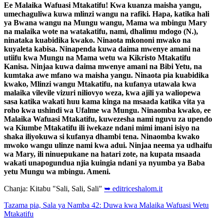
Ee Malaika Wafuasi Mtakatifu! Kwa kuanza maisha yangu,
umechaguliwa kuwa mlinzi wangu na rafiki. Hapa, katika hali
ya Bwana wangu na Mungu wangu, Mama wa mbingu Mary
na malaika wote na watakatifu, nami, dhalimu mdogo (N.),
ninataka kuabidika kwako. Ninaota mkononi mwako na
kuyaleta kabisa. Ninapenda kuwa daima mwenye amani na
utiifu kwa Mungu na Mama wetu wa Kikristo Mtakatifu
Kanisa. Ninjaa kuwa daima mwenye amani na Bibi Yetu, na
kumtaka awe mfano wa maisha yangu. Ninaota pia kuabidika
kwako, Mlinzi wangu Mtakatifu, na kufanya utawala kwa
malaika vilevile vizuri niliovyo weza, kwa ajili ya waliopewa
sasa katika wakati huu kama kinga na msaada katika vita ya
roho kwa ushindi wa Ufalme wa Mungu. Ninaomba kwako, ee
Malaika Wafuasi Mtakatifu, kuwezesha nami nguvu za upendo
wa Kiumbe Mtakatifu ili iwekaze ndani mimi imani isiyo na
shaka iliyokuwa si kufanya dhambi tena. Ninaomba kwako
mwoko wangu ulinze nami kwa adui. Ninjaa neema ya udhaifu
wa Mary, ili ninuepukane na hatari zote, na kupata msaada
wakati unapogundua njia kuingia ndani ya nyumba ya Baba
yetu Mungu wa mbingu. Ameni.
Chanja: Kitabu "Sali, Sali, Sali"
➥ editriceshalom.it
Tazama pia, Sala ya Namba 42: Duwa kwa Malaika Wafuasi Wetu
Mtakatifu