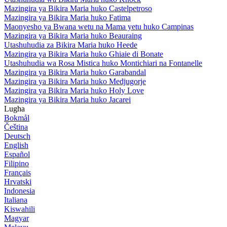
Mazingira ya Bikira Maria huko Castelpetroso
Mazingira ya Bikira Maria huko Fatima
Maonyesho ya Bwana wetu na Mama yetu huko Campinas
Mazingira ya Bikira Maria huko Beauraing
Utashuhudia za Bikira Maria huko Heede
Mazingira ya Bikira Maria huko Ghiaie di Bonate
Utashuhudia wa Rosa Mistica huko Montichiari na Fontanelle
Mazingira ya Bikira Maria huko Garabandal
Mazingira ya Bikira Maria huko Medjugorje
Mazingira ya Bikira Maria huko Holy Love
Mazingira ya Bikira Maria huko Jacarei
Lugha
Bokmål
Čeština
Deutsch
English
Español
Filipino
Français
Hrvatski
Indonesia
Italiana
Kiswahili
Magyar