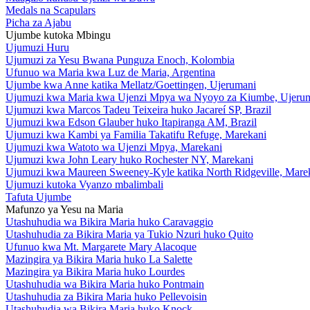
Medals na Scapulars
Picha za Ajabu
Ujumbe kutoka Mbingu
Ujumuzi Huru
Ujumuzi za Yesu Bwana Punguza Enoch, Kolombia
Ufunuo wa Maria kwa Luz de Maria, Argentina
Ujumbe kwa Anne katika Mellatz/Goettingen, Ujerumani
Ujumuzi kwa Maria kwa Ujenzi Mpya wa Nyoyo za Kiumbe, Ujeru
Ujumuzi kwa Marcos Tadeu Teixeira huko Jacareí SP, Brazil
Ujumuzi kwa Edson Glauber huko Itapiranga AM, Brazil
Ujumuzi kwa Kambi ya Familia Takatifu Refuge, Marekani
Ujumuzi kwa Watoto wa Ujenzi Mpya, Marekani
Ujumuzi kwa John Leary huko Rochester NY, Marekani
Ujumuzi kwa Maureen Sweeney-Kyle katika North Ridgeville, Mare
Ujumuzi kutoka Vyanzo mbalimbali
Tafuta Ujumbe
Mafunzo ya Yesu na Maria
Utashuhudia wa Bikira Maria huko Caravaggio
Utashuhudia za Bikira Maria ya Tukio Nzuri huko Quito
Ufunuo kwa Mt. Margarete Mary Alacoque
Mazingira ya Bikira Maria huko La Salette
Mazingira ya Bikira Maria huko Lourdes
Utashuhudia wa Bikira Maria huko Pontmain
Utashuhudia za Bikira Maria huko Pellevoisin
Utashuhudia wa Bikira Maria huko Knock