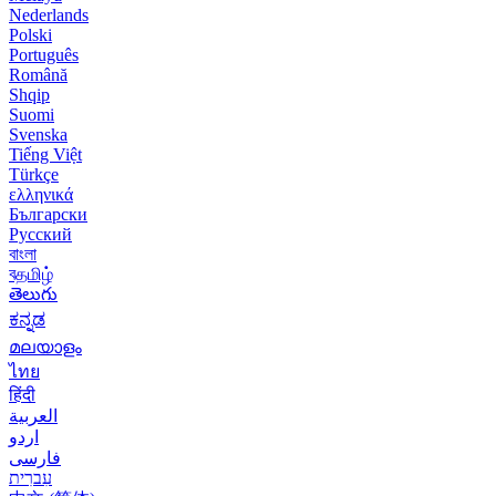
Nederlands
Polski
Português
Română
Shqip
Suomi
Svenska
Tiếng Việt
Türkçe
ελληνικά
Български
Русский
বাংলা
বதமிழ்
తెలుగు
ಕನ್ನಡ
മലയാളം
ไทย
हिंदी
العربية
اردو
فارسی
עִברִית