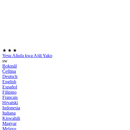
★
★
★
Yesu Aliufa kwa Ajili Yako
sw
Bokmål
Čeština
Deutsch
English
Español
Filipino
Français
Hrvatski
Indonesia
Italiana
Kiswahili
Magyar
Melayu