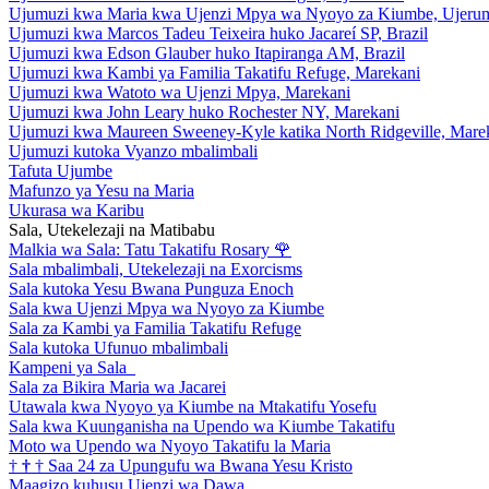
Ujumuzi kwa Maria kwa Ujenzi Mpya wa Nyoyo za Kiumbe, Ujeru
Ujumuzi kwa Marcos Tadeu Teixeira huko Jacareí SP, Brazil
Ujumuzi kwa Edson Glauber huko Itapiranga AM, Brazil
Ujumuzi kwa Kambi ya Familia Takatifu Refuge, Marekani
Ujumuzi kwa Watoto wa Ujenzi Mpya, Marekani
Ujumuzi kwa John Leary huko Rochester NY, Marekani
Ujumuzi kwa Maureen Sweeney-Kyle katika North Ridgeville, Mare
Ujumuzi kutoka Vyanzo mbalimbali
Tafuta Ujumbe
Mafunzo ya Yesu na Maria
Ukurasa wa Karibu
Sala, Utekelezaji na Matibabu
Malkia wa Sala: Tatu Takatifu Rosary
🌹
Sala mbalimbali, Utekelezaji na Exorcisms
Sala kutoka Yesu Bwana Punguza Enoch
Sala kwa Ujenzi Mpya wa Nyoyo za Kiumbe
Sala za Kambi ya Familia Takatifu Refuge
Sala kutoka Ufunuo mbalimbali
Kampeni ya Sala
Sala za Bikira Maria wa Jacarei
Utawala kwa Nyoyo ya Kiumbe na Mtakatifu Yosefu
Sala kwa Kuunganisha na Upendo wa Kiumbe Takatifu
Moto wa Upendo wa Nyoyo Takatifu la Maria
†
†
†
Saa 24 za Upungufu wa Bwana Yesu Kristo
Maagizo kuhusu Ujenzi wa Dawa