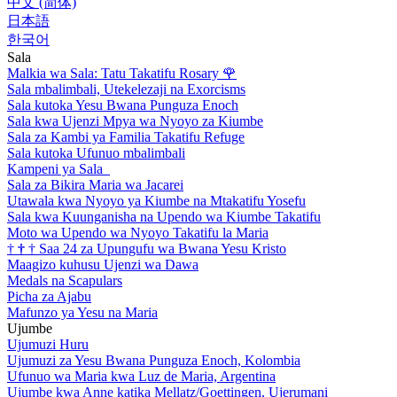
中文 (简体)
日本語
한국어
Sala
Malkia wa Sala: Tatu Takatifu Rosary
🌹
Sala mbalimbali, Utekelezaji na Exorcisms
Sala kutoka Yesu Bwana Punguza Enoch
Sala kwa Ujenzi Mpya wa Nyoyo za Kiumbe
Sala za Kambi ya Familia Takatifu Refuge
Sala kutoka Ufunuo mbalimbali
Kampeni ya Sala
Sala za Bikira Maria wa Jacarei
Utawala kwa Nyoyo ya Kiumbe na Mtakatifu Yosefu
Sala kwa Kuunganisha na Upendo wa Kiumbe Takatifu
Moto wa Upendo wa Nyoyo Takatifu la Maria
†
†
†
Saa 24 za Upungufu wa Bwana Yesu Kristo
Maagizo kuhusu Ujenzi wa Dawa
Medals na Scapulars
Picha za Ajabu
Mafunzo ya Yesu na Maria
Ujumbe
Ujumuzi Huru
Ujumuzi za Yesu Bwana Punguza Enoch, Kolombia
Ufunuo wa Maria kwa Luz de Maria, Argentina
Ujumbe kwa Anne katika Mellatz/Goettingen, Ujerumani