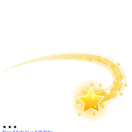
★
★
★