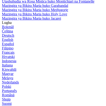
Utashuhudia wa Rosa Mistica huko Montichiari na Fontanelle
Mazingira ya Bikira Maria huko Garabandal
Mazingira ya Bikira Maria huko Medjugorje
Mazingira ya Bikira Maria huko Holy Love
Mazingira ya Bikira Maria huko Jacarei
Lugha
Bokmål
Čeština
Deutsch
English
Español
Filipino
Français
Hrvatski
Indonesia
Italiana
Kiswahili
Magyar
Melayu
Nederlands
Polski
Português
Română
Shqip
Suomi