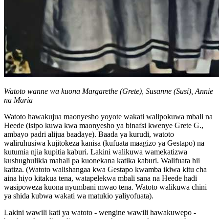
Watoto wanne wa kuona Margarethe (Grete), Susanne (Susi), Annie
na Maria
Watoto hawakujua maonyesho yoyote wakati walipokuwa mbali na
Heede (isipo kuwa kwa maonyesho ya binafsi kwenye Grete G.,
ambayo padri alijua baadaye). Baada ya kurudi, watoto
waliruhusiwa kujitokeza kanisa (kufuata maagizo ya Gestapo) na
kutumia njia kupitia kaburi. Lakini walikuwa wamekatizwa
kushughulikia mahali pa kuonekana katika kaburi. Walifuata hii
katiza. (Watoto walishangaa kwa Gestapo kwamba ikiwa kitu cha
aina hiyo kitakua tena, watapelekwa mbali sana na Heede hadi
wasipoweza kuona nyumbani mwao tena. Watoto walikuwa chini
ya shida kubwa wakati wa matukio yaliyofuata).
Lakini wawili kati ya watoto - wengine wawili hawakuwepo -