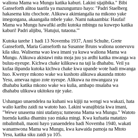
waliona Mama wa Mungu katika kaburi. Lakini sijajibika." Bibi
Ganseforth alitoa taarifa ya mazungumzo hayo: "Padri Staelberg
hakasema kitu chochote. Alikuwa akimiangalia na mikono yake
imegongana, akaangalia mbele yake. Nami nakaambia: Haufai!
Mama wa Mungu hawafiki ardhi kutoka mbingu na kuwepo katika
kaburi! Padri alijibu, 'Hatujui, tutaona.'"
Kutoka tarehe 1 hadi 13 Novemba 1937, Anni Schulte, Grete
Ganseforth, Maria Ganseforth na Susanne Bruns waliona uonevuvu
kila siku. Walisema wao kwa imani ya kuwa waliona Mama wa
Mungu. Alikuwa akistawi mita moja juu ya ardhi katika mwanga wa
buluu-nyeupe. Kichwa chake kilikuwa na taji la dhahabu. Veil ya
kufaa ilipanda kutoka kichwa chake kwa upande wote hadi mwanga
huo. Kwenye mkono wake wa kushoto alikuwa akaunda mtoto
Yesu, amevaa nguo zote nyeupe. Alikuwa na mwangaza ya
dhahabu katika mkono wake wa kulia, ambapo msalaba wa
dhahabu ulikuwa ukitokea nje yake.
Ushangao unaendelea na kuhani wa kijiji na wengi wa wakazi, hata
walio karibu zaidi na watoto hao. Lakini wanajibizia kwa imani,
"Wewe unasema nini utafanya; tumeona Mama wa Mungu." Watoto
huenda katika dhamira yao miaka mingi. Kwa kufuatia matatizo
mbalimbali, maoni hayo yanaendelea hadi Novemba 1940, wakati
wanamwona Mama wa Mungu, kwa kawaida pamoja na Mtoto
Yesu, katika siku zaidi ya 105.