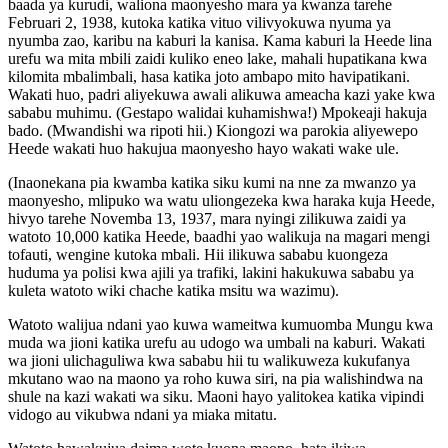
baada ya kurudi, waliona maonyesho mara ya kwanza tarehe
Februari 2, 1938, kutoka katika vituo vilivyokuwa nyuma ya
nyumba zao, karibu na kaburi la kanisa. Kama kaburi la Heede lina
urefu wa mita mbili zaidi kuliko eneo lake, mahali hupatikana kwa
kilomita mbalimbali, hasa katika joto ambapo mito havipatikani.
Wakati huo, padri aliyekuwa awali alikuwa ameacha kazi yake kwa
sababu muhimu. (Gestapo walidai kuhamishwa!) Mpokeaji hakuja
bado. (Mwandishi wa ripoti hii.) Kiongozi wa parokia aliyewepo
Heede wakati huo hakujua maonyesho hayo wakati wake ule.
(Inaonekana pia kwamba katika siku kumi na nne za mwanzo ya
maonyesho, mlipuko wa watu uliongezeka kwa haraka kuja Heede,
hivyo tarehe Novemba 13, 1937, mara nyingi zilikuwa zaidi ya
watoto 10,000 katika Heede, baadhi yao walikuja na magari mengi
tofauti, wengine kutoka mbali. Hii ilikuwa sababu kuongeza
huduma ya polisi kwa ajili ya trafiki, lakini hakukuwa sababu ya
kuleta watoto wiki chache katika msitu wa wazimu).
Watoto walijua ndani yao kuwa wameitwa kumuomba Mungu kwa
muda wa jioni katika urefu au udogo wa umbali na kaburi. Wakati
wa jioni ulichaguliwa kwa sababu hii tu walikuweza kukufanya
mkutano wao na maono ya roho kuwa siri, na pia walishindwa na
shule na kazi wakati wa siku. Maoni hayo yalitokea katika vipindi
vidogo au vikubwa ndani ya miaka mitatu.