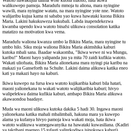
Watoto hawakujua daima wote kuona maono, hata ikiwa
walikuwepo pamoja. Maradufu mmoja tu aliona, mara nyingine
wawili, mara nyingine watatu, na mara nyingine yote nne. Watoto
walijaribu kujua kama ni sababu yao kuwa hawataki kuona Bikira
Maria. Lakini hakukuweza kukubali. Labda inapendekezwa
kwamba upendo kwa watoto binafsi ulikuwa consolation katika
matatizo na motivation kwa vema.
Maradufu waliona kwanza umbo la Bikira Maria, mara nyingine tu
umbo hilo. Siku moja waliona Bikira Maria akimshika kaburi
kutoka mbali sana. Baadae wakaomba, "Ikiwa wewe ni wa Mungu,
karibu!" Maoni hayo yalipanda juu ya mita 70 zaidi kufikia watoto.
Wakati uliofuata, Bikira Maria alionekana mara nyingi pia karibu na
makazi ya Ganseforth na Schulte. Lakini daima alikuwa katika eneo
kati ya makazi hayo na kaburi.
Ikiwa kuwepo na fursa kwa watoto kujikaribia kaburi bila hatari,
maoni yalionekana tu wakati watoto walijikaribia kaburi; hivyo
walipelekwa daima kufikia kaburi, ambapo Bikira Maria alikuwa
akawaondoa baadaye.
Muda wa maoni ulikuwa kutoka dakika 5 hadi 30. Ingawa maoni
yalionekana katika mahali mbalimbali, hakuna mara ya kuwepo
alama ya kufanya hivyo pamoja kwa wakati moja, hata ikiwa
watoto walikuwa wamegawanyika na hawataki kuwasiliana. (Kadiri
ya takribani maeneo 15 tofauti yalirekodiwa isipokuwa kaburi).