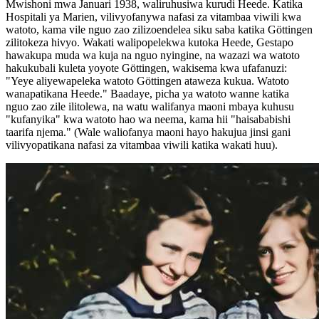
Mwishoni mwa Januari 1938, waliruhusiwa kurudi Heede. Katika
Hospitali ya Marien, vilivyofanywa nafasi za vitambaa viwili kwa
watoto, kama vile nguo zao zilizoendelea siku saba katika Göttingen
zilitokeza hivyo. Wakati walipopelekwa kutoka Heede, Gestapo
hawakupa muda wa kuja na nguo nyingine, na wazazi wa watoto
hakukubali kuleta yoyote Göttingen, wakisema kwa ufafanuzi:
"Yeye aliyewapeleka watoto Göttingen ataweza kukua. Watoto
wanapatikana Heede." Baadaye, picha ya watoto wanne katika
nguo zao zile ilitolewa, na watu walifanya maoni mbaya kuhusu
"kufanyika" kwa watoto hao wa neema, kama hii "haisababishi
taarifa njema." (Wale waliofanya maoni hayo hakujua jinsi gani
vilivyopatikana nafasi za vitambaa viwili katika wakati huu).