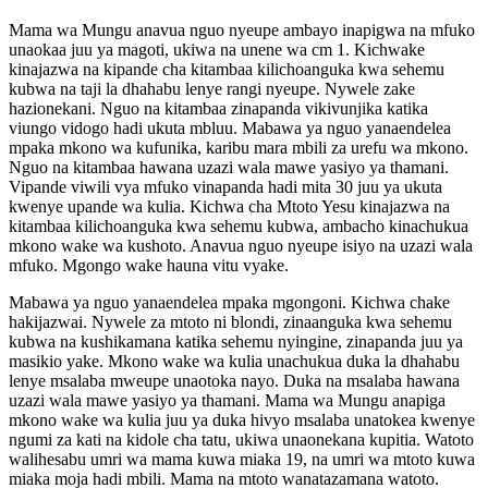
Mama wa Mungu anavua nguo nyeupe ambayo inapigwa na mfuko
unaokaa juu ya magoti, ukiwa na unene wa cm 1. Kichwake
kinajazwa na kipande cha kitambaa kilichoanguka kwa sehemu
kubwa na taji la dhahabu lenye rangi nyeupe. Nywele zake
hazionekani. Nguo na kitambaa zinapanda vikivunjika katika
viungo vidogo hadi ukuta mbluu. Mabawa ya nguo yanaendelea
mpaka mkono wa kufunika, karibu mara mbili za urefu wa mkono.
Nguo na kitambaa hawana uzazi wala mawe yasiyo ya thamani.
Vipande viwili vya mfuko vinapanda hadi mita 30 juu ya ukuta
kwenye upande wa kulia. Kichwa cha Mtoto Yesu kinajazwa na
kitambaa kilichoanguka kwa sehemu kubwa, ambacho kinachukua
mkono wake wa kushoto. Anavua nguo nyeupe isiyo na uzazi wala
mfuko. Mgongo wake hauna vitu vyake.
Mabawa ya nguo yanaendelea mpaka mgongoni. Kichwa chake
hakijazwai. Nywele za mtoto ni blondi, zinaanguka kwa sehemu
kubwa na kushikamana katika sehemu nyingine, zinapanda juu ya
masikio yake. Mkono wake wa kulia unachukua duka la dhahabu
lenye msalaba mweupe unaotoka nayo. Duka na msalaba hawana
uzazi wala mawe yasiyo ya thamani. Mama wa Mungu anapiga
mkono wake wa kulia juu ya duka hivyo msalaba unatokea kwenye
ngumi za kati na kidole cha tatu, ukiwa unaonekana kupitia. Watoto
walihesabu umri wa mama kuwa miaka 19, na umri wa mtoto kuwa
miaka moja hadi mbili. Mama na mtoto wanatazamana watoto.