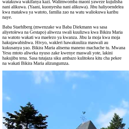
watakuwa wakifanya kazi. Walimwomba maoni yaweze kujulisha
nani alikuwa. (Yaani, kuonyesha nani alikuwa). Jibu haliyoendelea
kwa matakwa ya watoto, familia zao na watu waliokuwa karibu
naye.
Baba Staehlberg (mwenzake wa Baba Diekmann wa sasa
aliyetolewa na Gestapo) aliweza swali kuulizwa kwa Bikira Maria
na watoto wakati wa maelezo ya kwanza. Jibu la moja kwa moja
hakujawabishwa. Hivyo, wakleri hawakuuliza maswali au
kukusanya yao. Bikira Maria alisema maneno machache tu. Mwana
Yesu mtoto aliweka nyuso zake kwenye maswali yote, lakini
hakujibu tena. Sasa tutajaza siku ambazo kulitokea kitu cha pekee
na wakati Bikira Maria alizungumza.