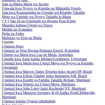
Sala za Bikira Maria wa Jacarei
Utawala kwa Nyoyo ya Kiumbe na Mtakatifu Yosefu
Sala kwa Kuunganisha na Upendo wa Kiumbe Takatifu
Moto wa Upendo wa Nyoyo Takatifu la Maria
†
†
†
Saa 24 za Upungufu wa Bwana Yesu Kristo
Maagizo kuhusu Ujenzi wa Dawa
Medals na Scapulars
Picha za Ajabu
Mafunzo ya Yesu na Maria
Ujumbe
Ujumuzi Huru
Ujumuzi za Yesu Bwana Punguza Enoch, Kolombia
Ufunuo wa Maria kwa Luz de Maria, Argentina
Ujumbe kwa Anne katika Mellatz/Goettingen, Ujerumani
Ujumuzi kwa Maria kwa Ujenzi Mpya wa Nyoyo za Kiumbe,
Ujerumani
Ujumuzi kwa Marcos Tadeu Teixeira huko Jacareí SP, Brazil
Ujumuzi kwa Edson Glauber huko Itapiranga AM, Brazil
Ujumuzi kwa Kambi ya Familia Takatifu Refuge, Marekani
Ujumuzi kwa Watoto wa Ujenzi Mpya, Marekani
Ujumuzi kwa John Leary huko Rochester NY, Marekani
Ujumuzi kwa Maureen Sweeney-Kyle katika North Ridgeville,
Marekani
Ujumuzi kutoka Vyanzo mbalimbali