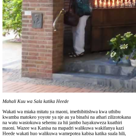
Mahali Kuu wa Sala katika Heede
Wakati wa miaka mitatu ya maoni, imethibitishwa kwa uthibu
kwamba matokeo yoyote ya nje au ya binafsi na athari zilizotokana
na watu wasiokuwa sehemu za hii jambo hayakuweza kuathiri
maoni. Wazee wa Kanisa na mapadri walikuwa wakifanya kazi
Heede wakati huo walikuwa wamepotea kabisa katika suala hili,