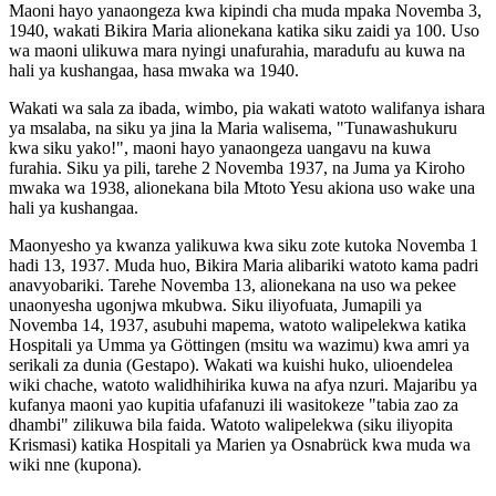
Maoni hayo yanaongeza kwa kipindi cha muda mpaka Novemba 3,
1940, wakati Bikira Maria alionekana katika siku zaidi ya 100. Uso
wa maoni ulikuwa mara nyingi unafurahia, maradufu au kuwa na
hali ya kushangaa, hasa mwaka wa 1940.
Wakati wa sala za ibada, wimbo, pia wakati watoto walifanya ishara
ya msalaba, na siku ya jina la Maria walisema, "Tunawashukuru
kwa siku yako!", maoni hayo yanaongeza uangavu na kuwa
furahia. Siku ya pili, tarehe 2 Novemba 1937, na Juma ya Kiroho
mwaka wa 1938, alionekana bila Mtoto Yesu akiona uso wake una
hali ya kushangaa.
Maonyesho ya kwanza yalikuwa kwa siku zote kutoka Novemba 1
hadi 13, 1937. Muda huo, Bikira Maria alibariki watoto kama padri
anavyobariki. Tarehe Novemba 13, alionekana na uso wa pekee
unaonyesha ugonjwa mkubwa. Siku iliyofuata, Jumapili ya
Novemba 14, 1937, asubuhi mapema, watoto walipelekwa katika
Hospitali ya Umma ya Göttingen (msitu wa wazimu) kwa amri ya
serikali za dunia (Gestapo). Wakati wa kuishi huko, ulioendelea
wiki chache, watoto walidhihirika kuwa na afya nzuri. Majaribu ya
kufanya maoni yao kupitia ufafanuzi ili wasitokeze "tabia zao za
dhambi" zilikuwa bila faida. Watoto walipelekwa (siku iliyopita
Krismasi) katika Hospitali ya Marien ya Osnabrück kwa muda wa
wiki nne (kupona).