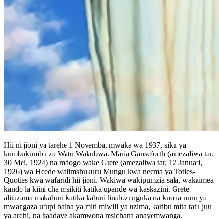
Hii ni jioni ya tarehe 1 Novemba, mwaka wa 1937, siku ya
kumbukumbu za Watu Wakubwa. Maria Ganseforth (amezaliwa tar.
30 Mei, 1924) na mdogo wake Grete (amezaliwa tar. 12 Januari,
1926) wa Heede walimshukuru Mungu kwa neema ya Toties-
Quoties kwa wafaridi hii jioni. Wakiwa wakipumzia sala, wakaimea
kando la kiini cha msikiti katika upande wa kaskazini. Grete
alitazama makaburi katika kaburi linalozunguka na kuona nuru ya
mwangaza ufupi baina ya miti miwili ya uzima, karibu mita tatu juu
ya ardhi, na baadaye akamwona msichana anayemwanga.