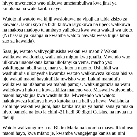
hivyo mwenendo wao ulikuwa umetambuliwa kwa jinsi ya
kutokana na wale karibu naye.
Watoto ni watoto wa kijiji wasiokuwa na vipaji au tabia zisizo za
kawaida, lakini siyo na bidii kubwa isiyokuwa na upeo; walikuwa
na makosa madogo tu ambayo yalitokea kwa watu wakati wa utoto.
(Ni hasara ya kuangalia kwamba watoto hawakuweza kujua tabia
zao za kawaida).
Sasa, je, watoto walivyojihusisha wakati wa maoni? Wakati
walikuwa wakiomba, walishuka miguu kwa ghafla. Mwendo wao
ulikuwa unaonekana kama uliofanyika vema, macho yao
yakifungua mbali sana, mara ya kuona maono. Ushahidi wa
washuhudia ulionyesha kwamba watoto walikuweza kukosa hisi za
nje wakati maoni hayakufikia mwisho wao. Lakini maradufu
walikuwa na ufahamu wa mahali pamoja, walizungumzia na watu
waliokuwa huko na kuwasikiliza maneno yao. Maswali walyoomba
maoni hayakujua kwa washuhudia. Mwenendo wa watoto
hakukuweza kufanya hivyo kutokana na hali ya hewa. Walishuka
ardhi nje wakati wa jioni, hata katika majira ya baridi sana ya miaka
hiyo, pamoja na joto la chini -21 hadi 30 digrii Celsius, na mvua na
theluji.
Watoto walizungumzia na Bikira Maria na kuomba maswali kuhusu
maoni hayo, kwa mfano je, kwamba wangejenga kanisa au nini