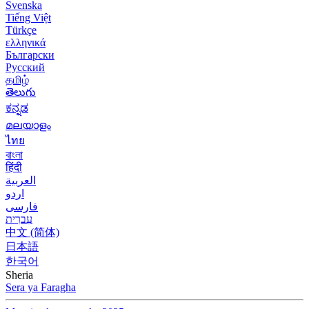
Svenska
Tiếng Việt
Türkçe
ελληνικά
Български
Русский
தமிழ்
తెలుగు
ಕನ್ನಡ
മലയാളം
ไทย
বাংলা
हिंदी
العربية
اردو
فارسی
עִברִית
中文 (简体)
日本語
한국어
Sheria
Sera ya Faragha