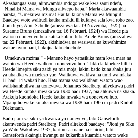
Akashangaa sana, alimwambia mdogo wake kwa sauti ndefu,
"Ninahisi Mama wa Mungu aliwepo hapa." Maria akawaambia
haraka, "Umekuwa mzima! Haufai kuona Mama wa Mungu!"
Baadaye wote walirudi katika msikiti ili kufanya sala kwa roho zao.
Jioni hiyo, Anni Schulte (amezaliwa tar. 19 Novemba, 1925) na
Susanne Bruns (amezaliwa tar. 16 Februari, 1924) wa Heede pia
waliona uonevuvu huo katika kaburi hilo. Adele Bruns (amezaliwa
tar. 22 Februari, 1922), akishindwa na wasiwasi na kuwahimiza
wakae nyumbani, hakujua kitu chochote.
"Umekuwa mzima!" - Maneno hayo yatasikika mara kwa mara na
watoto wa Heede walioona uonevuvu huo. Tukio la kipekee hili la
Heede limepita siku zaidi ya mia moja, lakini bado kuna shaka juu
ya uhakika wa maelezo yao. Walikuwa wakiwa na umri wa miaka
11 hadi 14 wakati huo. Hata mama zao walidhani watoto wao
walishambuliwa na uonevuvu. Johannes Staelberg, aliyekuwa padri
wa Heede kutoka mwaka wa 1930 hadi 1937, pia alikuwa na shaka.
Atakuja kuondoka Heede katika mwaka wa uonevuvu huo.
Mpangilio wake kutoka mwaka wa 1938 hadi 1966 ni padri Rudolf
Diekmann.
Bado jioni ya siku ya kwanza ya uonevuvu, bibi Ganseforth
akamwenda padri Staelberg. Padri alirekodi baadaye: "Jioni ya Siku
ya Watu Wakubwa 1937, karibu saa nane na ishirini, bibi
Ganseforth akaingia kwangu na kukaribia kuambia watoto wake