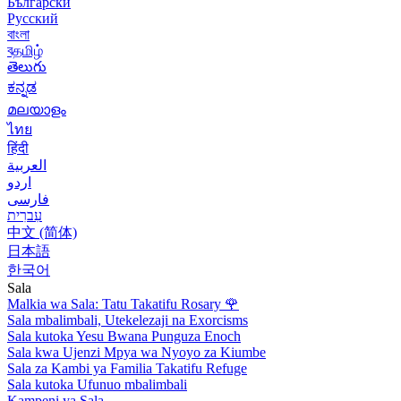
Български
Русский
বাংলা
বதமிழ்
తెలుగు
ಕನ್ನಡ
മലയാളം
ไทย
हिंदी
العربية
اردو
فارسی
עִברִית
中文 (简体)
日本語
한국어
Sala
Malkia wa Sala: Tatu Takatifu Rosary
🌹
Sala mbalimbali, Utekelezaji na Exorcisms
Sala kutoka Yesu Bwana Punguza Enoch
Sala kwa Ujenzi Mpya wa Nyoyo za Kiumbe
Sala za Kambi ya Familia Takatifu Refuge
Sala kutoka Ufunuo mbalimbali
Kampeni ya Sala