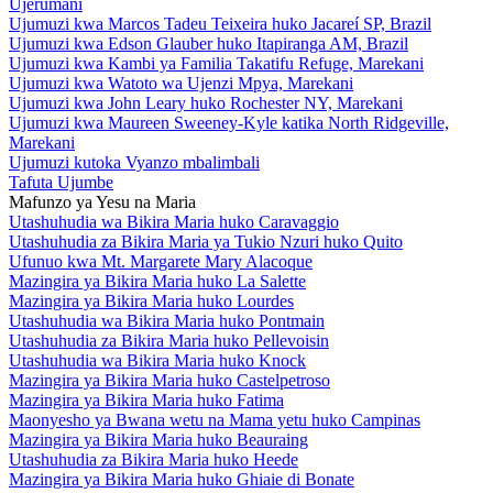
Ujerumani
Ujumuzi kwa Marcos Tadeu Teixeira huko Jacareí SP, Brazil
Ujumuzi kwa Edson Glauber huko Itapiranga AM, Brazil
Ujumuzi kwa Kambi ya Familia Takatifu Refuge, Marekani
Ujumuzi kwa Watoto wa Ujenzi Mpya, Marekani
Ujumuzi kwa John Leary huko Rochester NY, Marekani
Ujumuzi kwa Maureen Sweeney-Kyle katika North Ridgeville,
Marekani
Ujumuzi kutoka Vyanzo mbalimbali
Tafuta Ujumbe
Mafunzo ya Yesu na Maria
Utashuhudia wa Bikira Maria huko Caravaggio
Utashuhudia za Bikira Maria ya Tukio Nzuri huko Quito
Ufunuo kwa Mt. Margarete Mary Alacoque
Mazingira ya Bikira Maria huko La Salette
Mazingira ya Bikira Maria huko Lourdes
Utashuhudia wa Bikira Maria huko Pontmain
Utashuhudia za Bikira Maria huko Pellevoisin
Utashuhudia wa Bikira Maria huko Knock
Mazingira ya Bikira Maria huko Castelpetroso
Mazingira ya Bikira Maria huko Fatima
Maonyesho ya Bwana wetu na Mama yetu huko Campinas
Mazingira ya Bikira Maria huko Beauraing
Utashuhudia za Bikira Maria huko Heede
Mazingira ya Bikira Maria huko Ghiaie di Bonate