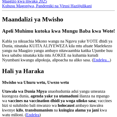
Maagizo kwa mwaka 2025
Kuhusu Magonjwa, Pandemiki na Virusi Haziijulikani
Maandalizi ya Mwisho
Apeli Muhimu kutoka kwa Mungu Baba kwa Wote!
Kabla ya nikuachia Mkono wangu na Nguvu yake YOTE dhidi ya
Dunia, ninataka KUITA ALIYEWEZA kila mtu afuate Maelekezo
yangu na Maagizo yangu ambayo nitawaambia katika Ujumbe huu
kwa sababu ninataka kila mtu AOKEE na kuhamia kurudi
Nyumbani kwangu alipokuja, alipoacha na aliko sasa.
(
Endelea...
)
Hali ya Haraka
Mwisho wa Uhuru wetu, Uwezo wetu
Utawala wa Dunia Mpya
unaohudumia adui yangu umeanza
kuongoza dunia,
agenda yake ya utamaduni
ilianza na mpango
wa
vaccines na vaccination dhidi ya woga ulioko sasa
; vaccines
hizi si suluhisho bali mwanzo wa
holocaust
ambayo itawalea
kwenye
kifo
,
transhumanism
na
kuingiza alama ya jani
kwa
watu milioni. (
Endelea
)