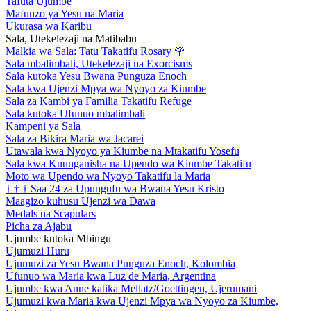
Tafuta Ujumbe
Mafunzo ya Yesu na Maria
Ukurasa wa Karibu
Sala, Utekelezaji na Matibabu
Malkia wa Sala: Tatu Takatifu Rosary
🌹
Sala mbalimbali, Utekelezaji na Exorcisms
Sala kutoka Yesu Bwana Punguza Enoch
Sala kwa Ujenzi Mpya wa Nyoyo za Kiumbe
Sala za Kambi ya Familia Takatifu Refuge
Sala kutoka Ufunuo mbalimbali
Kampeni ya Sala
Sala za Bikira Maria wa Jacarei
Utawala kwa Nyoyo ya Kiumbe na Mtakatifu Yosefu
Sala kwa Kuunganisha na Upendo wa Kiumbe Takatifu
Moto wa Upendo wa Nyoyo Takatifu la Maria
†
†
†
Saa 24 za Upungufu wa Bwana Yesu Kristo
Maagizo kuhusu Ujenzi wa Dawa
Medals na Scapulars
Picha za Ajabu
Ujumbe kutoka Mbingu
Ujumuzi Huru
Ujumuzi za Yesu Bwana Punguza Enoch, Kolombia
Ufunuo wa Maria kwa Luz de Maria, Argentina
Ujumbe kwa Anne katika Mellatz/Goettingen, Ujerumani
Ujumuzi kwa Maria kwa Ujenzi Mpya wa Nyoyo za Kiumbe,