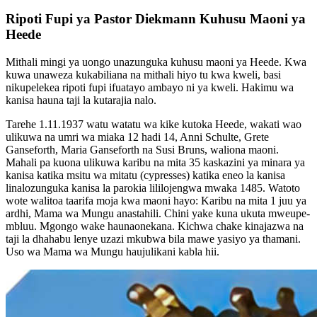
Ripoti Fupi ya Pastor Diekmann Kuhusu Maoni ya
Heede
Mithali mingi ya uongo unazunguka kuhusu maoni ya Heede. Kwa
kuwa unaweza kukabiliana na mithali hiyo tu kwa kweli, basi
nikupelekea ripoti fupi ifuatayo ambayo ni ya kweli. Hakimu wa
kanisa hauna taji la kutarajia nalo.
Tarehe 1.11.1937 watu watatu wa kike kutoka Heede, wakati wao
ulikuwa na umri wa miaka 12 hadi 14, Anni Schulte, Grete
Ganseforth, Maria Ganseforth na Susi Bruns, waliona maoni.
Mahali pa kuona ulikuwa karibu na mita 35 kaskazini ya minara ya
kanisa katika msitu wa mitatu (cypresses) katika eneo la kanisa
linalozunguka kanisa la parokia lililojengwa mwaka 1485. Watoto
wote walitoa taarifa moja kwa maoni hayo: Karibu na mita 1 juu ya
ardhi, Mama wa Mungu anastahili. Chini yake kuna ukuta mweupe-
mbluu. Mgongo wake haunaonekana. Kichwa chake kinajazwa na
taji la dhahabu lenye uzazi mkubwa bila mawe yasiyo ya thamani.
Uso wa Mama wa Mungu haujulikani kabla hii.