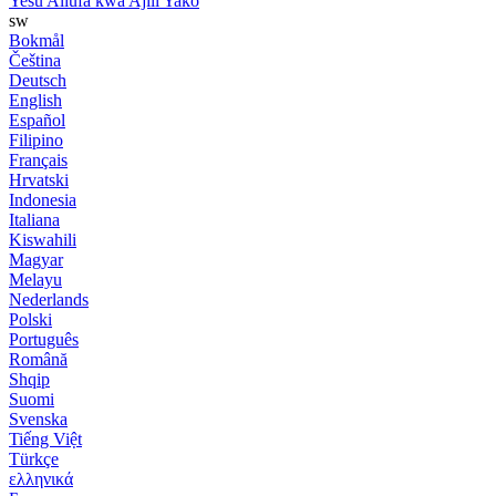
Yesu Aliufa kwa Ajili Yako
sw
Bokmål
Čeština
Deutsch
English
Español
Filipino
Français
Hrvatski
Indonesia
Italiana
Kiswahili
Magyar
Melayu
Nederlands
Polski
Português
Română
Shqip
Suomi
Svenska
Tiếng Việt
Türkçe
ελληνικά