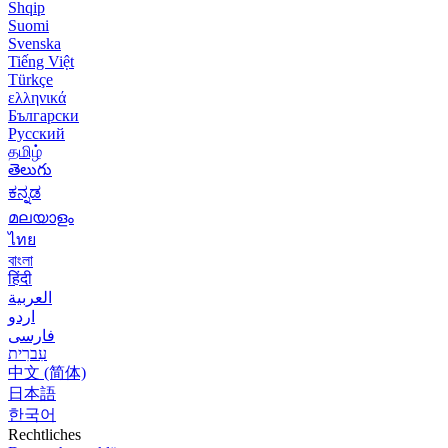
Shqip
Suomi
Svenska
Tiếng Việt
Türkçe
ελληνικά
Български
Русский
தமிழ்
తెలుగు
ಕನ್ನಡ
മലയാളം
ไทย
বাংলা
हिंदी
العربية
اردو
فارسی
עִברִית
中文 (简体)
日本語
한국어
Rechtliches