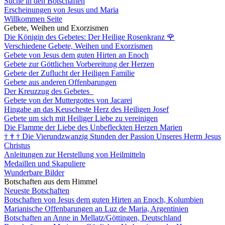
Suche in den Botschaften
Erscheinungen von Jesus und Maria
Willkommen Seite
Gebete, Weihen und Exorzismen
Die Königin des Gebetes: Der Heilige Rosenkranz
🌹
Verschiedene Gebete, Weihen und Exorzismen
Gebete von Jesus dem guten Hirten an Enoch
Gebete zur Göttlichen Vorbereitung der Herzen
Gebete der Zuflucht der Heiligen Familie
Gebete aus anderen Offenbarungen
Der Kreuzzug des Gebetes
Gebete von der Muttergottes von Jacarei
Hingabe an das Keuscheste Herz des Heiligen Josef
Gebete um sich mit Heiliger Liebe zu vereinigen
Die Flamme der Liebe des Unbefleckten Herzen Marien
†
†
†
Die Vierundzwanzig Stunden der Passion Unseres Herrn Jesus
Christus
Anleitungen zur Herstellung von Heilmitteln
Medaillen und Skapuliere
Wunderbare Bilder
Botschaften aus dem Himmel
Neueste Botschaften
Botschaften von Jesus dem guten Hirten an Enoch, Kolumbien
Marianische Offenbarungen an Luz de Maria, Argentinien
Botschaften an Anne in Mellatz/Göttingen, Deutschland