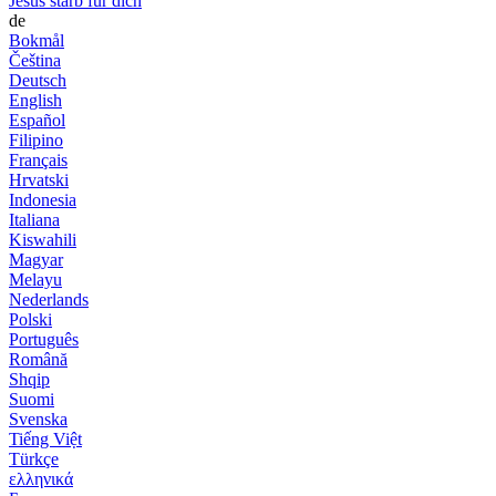
Jesus starb für dich
de
Bokmål
Čeština
Deutsch
English
Español
Filipino
Français
Hrvatski
Indonesia
Italiana
Kiswahili
Magyar
Melayu
Nederlands
Polski
Português
Română
Shqip
Suomi
Svenska
Tiếng Việt
Türkçe
ελληνικά