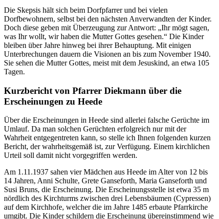
Die Skepsis hält sich beim Dorfpfarrer und bei vielen
Dorfbewohnern, selbst bei den nächsten Anverwandten der Kinder.
Doch diese geben mit Überzeugung zur Antwort: „Ihr mögt sagen,
was Ihr wollt, wir haben die Mutter Gottes gesehen.“ Die Kinder
bleiben über Jahre hinweg bei ihrer Behauptung. Mit einigen
Unterbrechungen dauern die Visionen an bis zum November 1940.
Sie sehen die Mutter Gottes, meist mit dem Jesuskind, an etwa 105
Tagen.
Kurzbericht von Pfarrer Diekmann über die
Erscheinungen zu Heede
Über die Erscheinungen in Heede sind allerlei falsche Gerüchte im
Umlauf. Da man solchen Gerüchten erfolgreich nur mit der
Wahrheit entgegentreten kann, so stelle ich Ihnen folgenden kurzen
Bericht, der wahrheitsgemäß ist, zur Verfügung. Einem kirchlichen
Urteil soll damit nicht vorgegriffen werden.
Am 1.11.1937 sahen vier Mädchen aus Heede im Alter von 12 bis
14 Jahren, Anni Schulte, Grete Ganseforth, Maria Ganseforth und
Susi Bruns, die Erscheinung. Die Erscheinungsstelle ist etwa 35 m
nördlich des Kirchturms zwischen drei Lebensbäumen (Cypressen)
auf dem Kirchhofe, welcher die im Jahre 1485 erbaute Pfarrkirche
umgibt. Die Kinder schildern die Erscheinung übereinstimmend wie