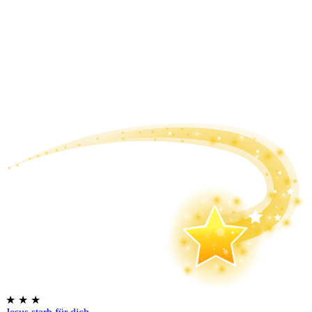
★
★
★