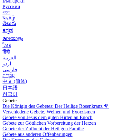
Български
Русский
বাংলা
বதமிழ்
తెలుగు
ಕನ್ನಡ
മലയാളം
ไทย
हिंदी
العربية
اردو
فارسی
עִברִית
中文 (简体)
日本語
한국어
Gebete
Die Königin des Gebetes: Der Heilige Rosenkranz
🌹
Verschiedene Gebete, Weihen und Exorzismen
Gebete von Jesus dem guten Hirten an Enoch
Gebete zur Göttlichen Vorbereitung der Herzen
Gebete der Zuflucht der Heiligen Familie
Gebete aus anderen Offenbarungen
Der Kreuzzug des Gebetes