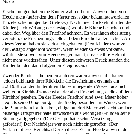
Maria
Erscheinungen hatten die Kinder während ihrer Abwesenheit von
Heede nicht (außer den dem Pfarrer erst später bekanntgewordenen
Einzelerscheinungen bei Grete G.). Nach ihrer Rückkehr durften die
Kinder (nach Weisung der Gestapo) wohl die Kirche besuchen und
dabei den Weg über den Friedhof nehmen. Es war ihnen aber streng
verboten, die Erscheinungsstelle auf dem Friedhof aufzusuchen. An
dieses Verbot haben sie sich auch gehalten. (Den Kindern war von
der Gestapo angedroht worden, wenn wieder so etwas vorkäme,
würden sie so weit von Heede weggebracht, dass sie ihre Heimat
nicht mehr wiedersähen. Unter diesem schweren Druck standen die
Kinder bei den dann folgenden Ereignissen.)
Zwei der Kinder – die beiden anderen waren abwesend – haben
jedoch bald nach ihrer Rückkehr die Erscheinung erstmals am
2.2.1938 von den hinter ihren Häusern liegenden Wiesen aus nicht
weit vom Kirchhof zunächst an der alten Erscheinungsstelle auf dem
Kirchhof gesehen. Da der Heeder Friedhof rund zwei Meter höher
liegt als seine Umgebung, ist die Stelle, besonders im Winter, wenn
die Bäume kein Laub haben, einige hundert Meter weit sichtbar. Der
bisherige Ortspfarrer hatte inzwischen aus wichtigen Gründen seine
Stellung aufgegeben. (Die Gestapo hatte seine Versetzung
gefordert!) Der Nachfolger war noch nicht eingetroffen. (Der
Verfasser dieses Berichts.) Der zu dieser Zeit in Heede anwesende