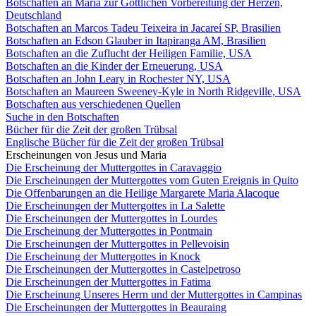
Botschaften an Maria zur Göttlichen Vorbereitung der Herzen,
Deutschland
Botschaften an Marcos Tadeu Teixeira in Jacareí SP, Brasilien
Botschaften an Edson Glauber in Itapiranga AM, Brasilien
Botschaften an die Zuflucht der Heiligen Familie, USA
Botschaften an die Kinder der Erneuerung, USA
Botschaften an John Leary in Rochester NY, USA
Botschaften an Maureen Sweeney-Kyle in North Ridgeville, USA
Botschaften aus verschiedenen Quellen
Suche in den Botschaften
Bücher für die Zeit der großen Trübsal
Englische Bücher für die Zeit der großen Trübsal
Erscheinungen von Jesus und Maria
Die Erscheinung der Muttergottes in Caravaggio
Die Erscheinungen der Muttergottes vom Guten Ereignis in Quito
Die Offenbarungen an die Heilige Margarete Maria Alacoque
Die Erscheinungen der Muttergottes in La Salette
Die Erscheinungen der Muttergottes in Lourdes
Die Erscheinung der Muttergottes in Pontmain
Die Erscheinungen der Muttergottes in Pellevoisin
Die Erscheinung der Muttergottes in Knock
Die Erscheinungen der Muttergottes in Castelpetroso
Die Erscheinungen der Muttergottes in Fatima
Die Erscheinung Unseres Herrn und der Muttergottes in Campinas
Die Erscheinungen der Muttergottes in Beauraing