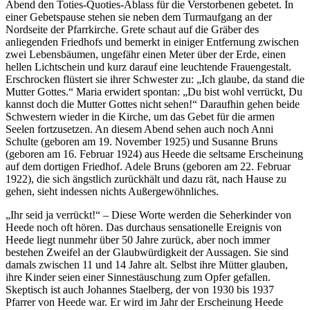
Abend den Toties-Quoties-Ablass für die Verstorbenen gebetet. In
einer Gebetspause stehen sie neben dem Turmaufgang an der
Nordseite der Pfarrkirche. Grete schaut auf die Gräber des
anliegenden Friedhofs und bemerkt in einiger Entfernung zwischen
zwei Lebensbäumen, ungefähr einen Meter über der Erde, einen
hellen Lichtschein und kurz darauf eine leuchtende Frauengestalt.
Erschrocken flüstert sie ihrer Schwester zu: „Ich glaube, da stand die
Mutter Gottes.“ Maria erwidert spontan: „Du bist wohl verrückt, Du
kannst doch die Mutter Gottes nicht sehen!“ Daraufhin gehen beide
Schwestern wieder in die Kirche, um das Gebet für die armen
Seelen fortzusetzen. An diesem Abend sehen auch noch Anni
Schulte (geboren am 19. November 1925) und Susanne Bruns
(geboren am 16. Februar 1924) aus Heede die seltsame Erscheinung
auf dem dortigen Friedhof. Adele Bruns (geboren am 22. Februar
1922), die sich ängstlich zurückhält und dazu rät, nach Hause zu
gehen, sieht indessen nichts Außergewöhnliches.
„Ihr seid ja verrückt!“ – Diese Worte werden die Seherkinder von
Heede noch oft hören. Das durchaus sensationelle Ereignis von
Heede liegt nunmehr über 50 Jahre zurück, aber noch immer
bestehen Zweifel an der Glaubwürdigkeit der Aussagen. Sie sind
damals zwischen 11 und 14 Jahre alt. Selbst ihre Mütter glauben,
ihre Kinder seien einer Sinnestäuschung zum Opfer gefallen.
Skeptisch ist auch Johannes Staelberg, der von 1930 bis 1937
Pfarrer von Heede war. Er wird im Jahr der Erscheinung Heede