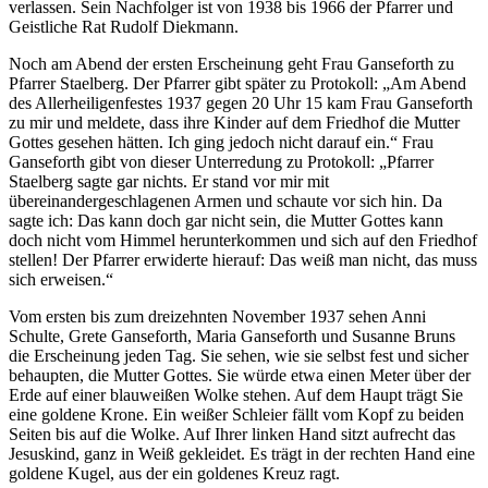
verlassen. Sein Nachfolger ist von 1938 bis 1966 der Pfarrer und
Geistliche Rat Rudolf Diekmann.
Noch am Abend der ersten Erscheinung geht Frau Ganseforth zu
Pfarrer Staelberg. Der Pfarrer gibt später zu Protokoll: „Am Abend
des Allerheiligenfestes 1937 gegen 20 Uhr 15 kam Frau Ganseforth
zu mir und meldete, dass ihre Kinder auf dem Friedhof die Mutter
Gottes gesehen hätten. Ich ging jedoch nicht darauf ein.“ Frau
Ganseforth gibt von dieser Unterredung zu Protokoll: „Pfarrer
Staelberg sagte gar nichts. Er stand vor mir mit
übereinandergeschlagenen Armen und schaute vor sich hin. Da
sagte ich: Das kann doch gar nicht sein, die Mutter Gottes kann
doch nicht vom Himmel herunterkommen und sich auf den Friedhof
stellen! Der Pfarrer erwiderte hierauf: Das weiß man nicht, das muss
sich erweisen.“
Vom ersten bis zum dreizehnten November 1937 sehen Anni
Schulte, Grete Ganseforth, Maria Ganseforth und Susanne Bruns
die Erscheinung jeden Tag. Sie sehen, wie sie selbst fest und sicher
behaupten, die Mutter Gottes. Sie würde etwa einen Meter über der
Erde auf einer blauweißen Wolke stehen. Auf dem Haupt trägt Sie
eine goldene Krone. Ein weißer Schleier fällt vom Kopf zu beiden
Seiten bis auf die Wolke. Auf Ihrer linken Hand sitzt aufrecht das
Jesuskind, ganz in Weiß gekleidet. Es trägt in der rechten Hand eine
goldene Kugel, aus der ein goldenes Kreuz ragt.