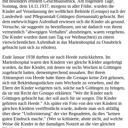
mit besonders ernstem Gesichtsausdruck. Am folgenden Tage,
Sonntag, dem 14.11.1937, morgens in aller Frühe, wurden die
Kinder auf Veranlassung der weltlichen Behörde (Gestapo) nach der
Landesheil- und Pflegeanstalt Göttingen (Irrenanstalt) gebracht. Bei
dem mehrwöchigen Aufenthalt erwiesen sich die Kinder als gesund.
Versuche, sie suggestiv zu beeinflussen, um sie dadurch von ihrem
vermeintlich "abwegigen Verhalten" abzubringen, waren vergebens.
Die Kinder wurden dann (am Tag vor Weihnachten) zu einem
vierwöchentlichen Aufenthalt in das Marienhospital zu Osnabrück
gebracht (um sich zu erholen).
Ende Januar 1938 durften sie nach Heede zurückkehren. Im
Marienhospital waren den Kindern vier gleiche Kleider angefertigt
worden, da ihre Kleider, mit denen sie sechs Wochen in Göttingen
zugebracht hatten, dementsprechend aussahen. Bei ihrem
Abtransport von Heede hatte ihnen die Gestapo keine Zeit gelassen,
sich mit Bekleidungsstücken zum Wechseln zu versehen, und die
Eltern der Kinder weigerten sich, solche nach Göttingen zu bringen,
da sie mit Recht der Gestapo erklärten: "Wer die Kinder nach
Göttingen gebracht hat, der soll auch für sie sorgen. Die Kinder
gehören nach Heede." Als später ein Foto von den vier Kindern in
gleichen Kleidern veröffentlicht wurde, äußerte man sich abfällig
über diese "Uniformierung" der vier Begnadeten, da dies "keinen
guten Eindruck mache." (Wer so kritisierte, ahnte nicht, auf welche
Weise die Kinder in der damaligen Notzeit an die vier gleichen