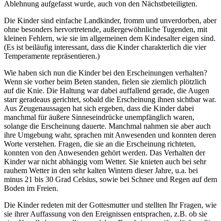
Ablehnung aufgefasst wurde, auch von den Nächstbeteiligten.
Die Kinder sind einfache Landkinder, fromm und unverdorben, aber
ohne besonders hervortretende, außergewöhnliche Tugenden, mit
kleinen Fehlern, wie sie im allgemeinen dem Kindesalter eigen sind.
(Es ist beiläufig interessant, dass die Kinder charakterlich die vier
Temperamente repräsentieren.)
Wie haben sich nun die Kinder bei den Erscheinungen verhalten?
Wenn sie vorher beim Beten standen, fielen sie ziemlich plötzlich
auf die Knie. Die Haltung war dabei auffallend gerade, die Augen
starr geradeaus gerichtet, sobald die Erscheinung ihnen sichtbar war.
Aus Zeugenaussagen hat sich ergeben, dass die Kinder dabei
manchmal für äußere Sinneseindrücke unempfänglich waren,
solange die Erscheinung dauerte. Manchmal nahmen sie aber auch
ihre Umgebung wahr, sprachen mit Anwesenden und konnten deren
Worte verstehen. Fragen, die sie an die Erscheinung richteten,
konnten von den Anwesenden gehört werden. Das Verhalten der
Kinder war nicht abhängig vom Wetter. Sie knieten auch bei sehr
rauhem Wetter in den sehr kalten Wintern dieser Jahre, u.a. bei
minus 21 bis 30 Grad Celsius, sowie bei Schnee und Regen auf dem
Boden im Freien.
Die Kinder redeten mit der Gottesmutter und stellten Ihr Fragen, wie
sie ihrer Auffassung von den Ereignissen entsprachen, z.B. ob sie