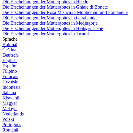
Die Erscheinungen der Muttergottes in Heede
Die Erscheinungen der Muttergottes in Ghiaie di Bonate
Die Erscheinungen der Rosa Mistica in Montichiari und Fontanelle
Die Erscheinungen der Muttergottes in Garabandal
Die Erscheinungen der Muttergottes in Medjugorje
Die Erscheinungen der Muttergottes in Heiliger Liebe
Die Erscheinungen der Muttergottes in Jacarei
Sprache
Bokmål
Čeština
Deutsch
English
Español
Filipino
Français
Hrvatski
Indonesia
Italiana
Kiswahili
Magyar
Melayu
Nederlands
Polski
Português
Română