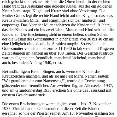
reich gelockt und reichen bis über die Ohren herab. In der rechten
Hand trägt das Jesuskind eine goldene Kugel, aus der ein goldenes
Kreuz herausragt. Kugel und Kreuz sind ohne Verzierung. Die
Mutter Gottes legt die rechte Hand leicht auf die Kugel, so dass das
Kreuz zwischen Mittel- und Ringfinger sichtbar hindurch- und
emporragt. Das Alter der Mutter schätzen die Kinder auf 19 Jahre,
das des Kindes auf ein bis zwei Jahre. Mutter und Kind schauen die
Kinder an. Die Erscheinung steht in einem hellen, ovalen Schein,
der die Gestalt der Gottesmutter in einer Breite von 30 bis 40 cm als
eine Helligkeit ohne deutliche Strahlen umgibt. So erschien die
Gottesmutter von da an bis zum 3.11.1940 in kürzeren und längeren
Zeitabständen im ganzen an über 100 Tagen. Der Gesichtsausdruck
war im allgemeinen freundlich, manchmal lächelnd, manchmal
auch, besonders Anfang 1940, ernst.
Bei andächtigem Beten, Singen, auch, wenn die Kinder das
Kreuzzeichen machten, und als sie am Fest Mariä Namen sagten:
"Wir gratulieren dir zum Namenstag!", wurde die Erscheinung
glänzender und freundlicher. Am zweiten Tag, an Allerseelen 1937,
und am Gründonnerstag 1938 erschien Sie ohne das Jesuskind mit
ernstem Gesichtsausdruck.
Die ersten Erscheinungen waren täglich vom 1. bis 13. November
1937. Einmal hat die Gottesmutter in dieser Zeit die Kinder
gesegnet, so wie der Priester segnet. Am 13. November erschien Sie