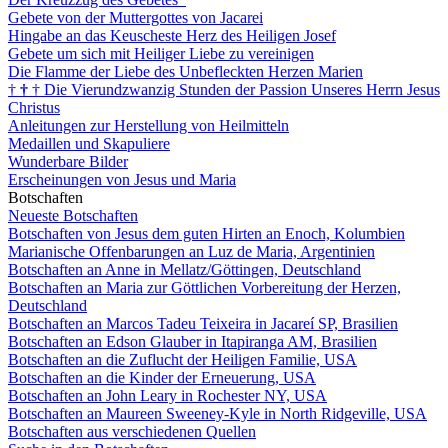
Gebete von der Muttergottes von Jacarei
Hingabe an das Keuscheste Herz des Heiligen Josef
Gebete um sich mit Heiliger Liebe zu vereinigen
Die Flamme der Liebe des Unbefleckten Herzen Marien
†
†
†
Die Vierundzwanzig Stunden der Passion Unseres Herrn Jesus
Christus
Anleitungen zur Herstellung von Heilmitteln
Medaillen und Skapuliere
Wunderbare Bilder
Erscheinungen von Jesus und Maria
Botschaften
Neueste Botschaften
Botschaften von Jesus dem guten Hirten an Enoch, Kolumbien
Marianische Offenbarungen an Luz de Maria, Argentinien
Botschaften an Anne in Mellatz/Göttingen, Deutschland
Botschaften an Maria zur Göttlichen Vorbereitung der Herzen,
Deutschland
Botschaften an Marcos Tadeu Teixeira in Jacareí SP, Brasilien
Botschaften an Edson Glauber in Itapiranga AM, Brasilien
Botschaften an die Zuflucht der Heiligen Familie, USA
Botschaften an die Kinder der Erneuerung, USA
Botschaften an John Leary in Rochester NY, USA
Botschaften an Maureen Sweeney-Kyle in North Ridgeville, USA
Botschaften aus verschiedenen Quellen