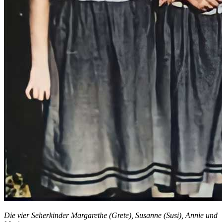
Die vier Seherkinder Margarethe (Grete), Susanne (Susi), Annie und