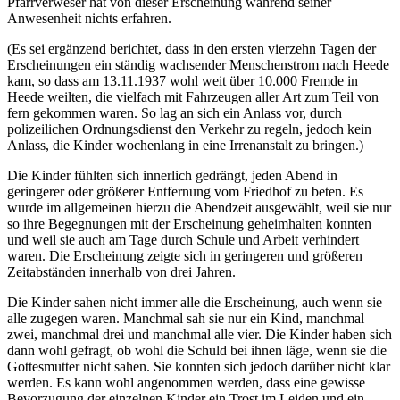
Pfarrverweser hat von dieser Erscheinung während seiner
Anwesenheit nichts erfahren.
(Es sei ergänzend berichtet, dass in den ersten vierzehn Tagen der
Erscheinungen ein ständig wachsender Menschenstrom nach Heede
kam, so dass am 13.11.1937 wohl weit über 10.000 Fremde in
Heede weilten, die vielfach mit Fahrzeugen aller Art zum Teil von
fern gekommen waren. So lag an sich ein Anlass vor, durch
polizeilichen Ordnungsdienst den Verkehr zu regeln, jedoch kein
Anlass, die Kinder wochenlang in eine Irrenanstalt zu bringen.)
Die Kinder fühlten sich innerlich gedrängt, jeden Abend in
geringerer oder größerer Entfernung vom Friedhof zu beten. Es
wurde im allgemeinen hierzu die Abendzeit ausgewählt, weil sie nur
so ihre Begegnungen mit der Erscheinung geheimhalten konnten
und weil sie auch am Tage durch Schule und Arbeit verhindert
waren. Die Erscheinung zeigte sich in geringeren und größeren
Zeitabständen innerhalb von drei Jahren.
Die Kinder sahen nicht immer alle die Erscheinung, auch wenn sie
alle zugegen waren. Manchmal sah sie nur ein Kind, manchmal
zwei, manchmal drei und manchmal alle vier. Die Kinder haben sich
dann wohl gefragt, ob wohl die Schuld bei ihnen läge, wenn sie die
Gottesmutter nicht sahen. Sie konnten sich jedoch darüber nicht klar
werden. Es kann wohl angenommen werden, dass eine gewisse
Bevorzugung der einzelnen Kinder ein Trost im Leiden und ein