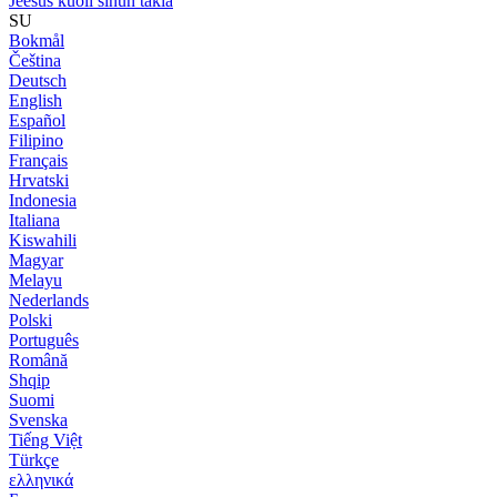
Jeesus kuoli sinun takia
SU
Bokmål
Čeština
Deutsch
English
Español
Filipino
Français
Hrvatski
Indonesia
Italiana
Kiswahili
Magyar
Melayu
Nederlands
Polski
Português
Română
Shqip
Suomi
Svenska
Tiếng Việt
Türkçe
ελληνικά