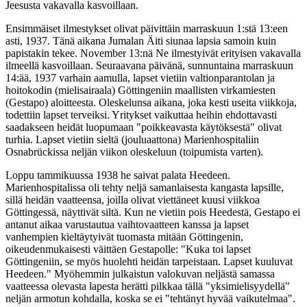
Jeesusta vakavalla kasvoillaan.
Ensimmäiset ilmestykset olivat päivittäin marraskuun 1:stä 13:een
asti, 1937. Tänä aikana Jumalan Äiti siunaa lapsia samoin kuin
papistakin tekee. November 13:nä Ne ilmestyivät erityisen vakavalla
ilmeellä kasvoillaan. Seuraavana päivänä, sunnuntaina marraskuun
14:ää, 1937 varhain aamulla, lapset vietiin valtionparantolan ja
hoitokodin (mielisairaala) Göttingeniin maallisten virkamiesten
(Gestapo) aloitteesta. Oleskelunsa aikana, joka kesti useita viikkoja,
todettiin lapset terveiksi. Yritykset vaikuttaa heihin ehdottavasti
saadakseen heidät luopumaan "poikkeavasta käytöksestä" olivat
turhia. Lapset vietiin sieltä (jouluaattona) Marienhospitaliin
Osnabrückissa neljän viikon oleskeluun (toipumista varten).
Loppu tammikuussa 1938 he saivat palata Heedeen.
Marienhospitalissa oli tehty neljä samanlaisesta kangasta lapsille,
sillä heidän vaatteensa, joilla olivat viettäneet kuusi viikkoa
Göttingessä, näyttivät siltä. Kun ne vietiin pois Heedestä, Gestapo ei
antanut aikaa varustautua vaihtovaatteen kanssa ja lapset
vanhempien kieltäytyivät tuomasta mitään Göttingenin,
oikeudenmukaisesti väittäen Gestapolle: "Kuka toi lapset
Göttingeniin, se myös huolehti heidän tarpeistaan. Lapset kuuluvat
Heedeen." Myöhemmin julkaistun valokuvan neljästä samassa
vaatteessa olevasta lapesta herätti pilkkaa tällä "yksimielisyydellä"
neljän armotun kohdalla, koska se ei "tehtänyt hyvää vaikutelmaa".