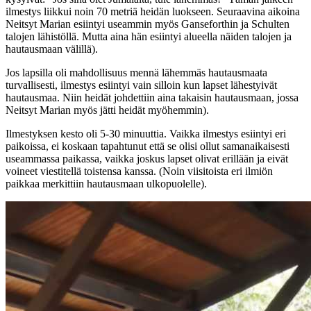
ilmestys liikkui noin 70 metriä heidän luokseen. Seuraavina aikoina
Neitsyt Marian esiintyi useammin myös Ganseforthin ja Schulten
talojen lähistöllä. Mutta aina hän esiintyi alueella näiden talojen ja
hautausmaan välillä).
Jos lapsilla oli mahdollisuus mennä lähemmäs hautausmaata
turvallisesti, ilmestys esiintyi vain silloin kun lapset lähestyivät
hautausmaa. Niin heidät johdettiin aina takaisin hautausmaan, jossa
Neitsyt Marian myös jätti heidät myöhemmin).
Ilmestyksen kesto oli 5-30 minuuttia. Vaikka ilmestys esiintyi eri
paikoissa, ei koskaan tapahtunut että se olisi ollut samanaikaisesti
useammassa paikassa, vaikka joskus lapset olivat erillään ja eivät
voineet viestitellä toistensa kanssa. (Noin viisitoista eri ilmiön
paikkaa merkittiin hautausmaan ulkopuolelle).