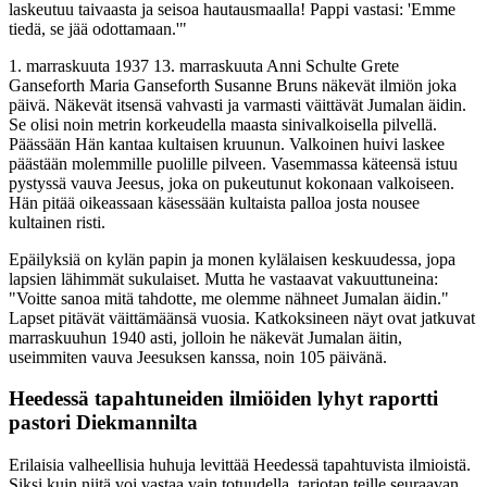
laskeutuu taivaasta ja seisoa hautausmaalla! Pappi vastasi: 'Emme
tiedä, se jää odottamaan.'"
1. marraskuuta 1937 13. marraskuuta Anni Schulte Grete
Ganseforth Maria Ganseforth Susanne Bruns näkevät ilmiön joka
päivä. Näkevät itsensä vahvasti ja varmasti väittävät Jumalan äidin.
Se olisi noin metrin korkeudella maasta sinivalkoisella pilvellä.
Päässään Hän kantaa kultaisen kruunun. Valkoinen huivi laskee
päästään molemmille puolille pilveen. Vasemmassa käteensä istuu
pystyssä vauva Jeesus, joka on pukeutunut kokonaan valkoiseen.
Hän pitää oikeassaan käsessään kultaista palloa josta nousee
kultainen risti.
Epäilyksiä on kylän papin ja monen kylälaisen keskuudessa, jopa
lapsien lähimmät sukulaiset. Mutta he vastaavat vakuuttuneina:
"Voitte sanoa mitä tahdotte, me olemme nähneet Jumalan äidin."
Lapset pitävät väittämäänsä vuosia. Katkoksineen näyt ovat jatkuvat
marraskuuhun 1940 asti, jolloin he näkevät Jumalan äitin,
useimmiten vauva Jeesuksen kanssa, noin 105 päivänä.
Heedessä tapahtuneiden ilmiöiden lyhyt raportti
pastori Diekmannilta
Erilaisia valheellisia huhuja levittää Heedessä tapahtuvista ilmioistä.
Siksi kuin niitä voi vastaa vain totuudella, tarjotan teille seuraavan