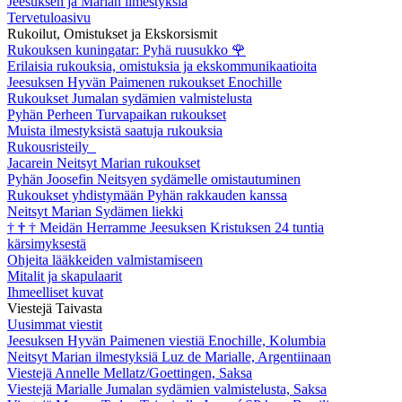
Jeesuksen ja Marian ilmestyksiä
Tervetuloasivu
Rukoilut, Omistukset ja Ekskorsismit
Rukouksen kuningatar: Pyhä ruusukko
🌹
Erilaisia rukouksia, omistuksia ja ekskommunikaatioita
Jeesuksen Hyvän Paimenen rukoukset Enochille
Rukoukset Jumalan sydämien valmistelusta
Pyhän Perheen Turvapaikan rukoukset
Muista ilmestyksistä saatuja rukouksia
Rukousristeily
Jacarein Neitsyt Marian rukoukset
Pyhän Joosefin Neitsyen sydämelle omistautuminen
Rukoukset yhdistymään Pyhän rakkauden kanssa
Neitsyt Marian Sydämen liekki
†
†
†
Meidän Herramme Jeesuksen Kristuksen 24 tuntia
kärsimyksestä
Ohjeita lääkkeiden valmistamiseen
Mitalit ja skapulaarit
Ihmeelliset kuvat
Viestejä Taivasta
Uusimmat viestit
Jeesuksen Hyvän Paimenen viestiä Enochille, Kolumbia
Neitsyt Marian ilmestyksiä Luz de Marialle, Argentiinaan
Viestejä Annelle Mellatz/Goettingen, Saksa
Viestejä Marialle Jumalan sydämien valmistelusta, Saksa