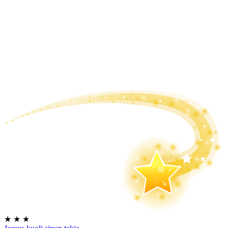
★
★
★