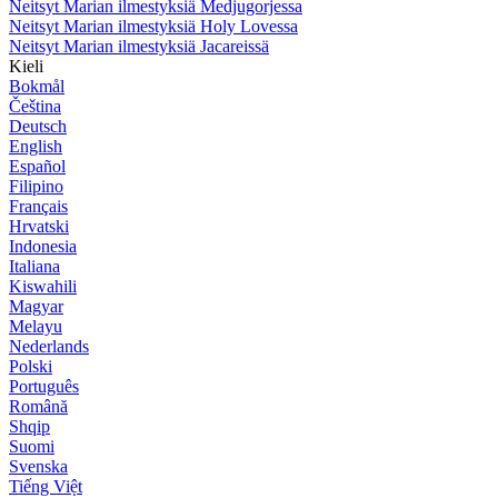
Neitsyt Marian ilmestyksiä Medjugorjessa
Neitsyt Marian ilmestyksiä Holy Lovessa
Neitsyt Marian ilmestyksiä Jacareissä
Kieli
Bokmål
Čeština
Deutsch
English
Español
Filipino
Français
Hrvatski
Indonesia
Italiana
Kiswahili
Magyar
Melayu
Nederlands
Polski
Português
Română
Shqip
Suomi
Svenska
Tiếng Việt