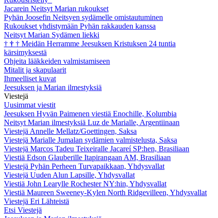
Jacarein Neitsyt Marian rukoukset
Pyhän Joosefin Neitsyen sydämelle omistautuminen
Rukoukset yhdistymään Pyhän rakkauden kanssa
Neitsyt Marian Sydämen liekki
†
†
†
Meidän Herramme Jeesuksen Kristuksen 24 tuntia
kärsimyksestä
Ohjeita lääkkeiden valmistamiseen
Mitalit ja skapulaarit
Ihmeelliset kuvat
Jeesuksen ja Marian ilmestyksiä
Viestejä
Uusimmat viestit
Jeesuksen Hyvän Paimenen viestiä Enochille, Kolumbia
Neitsyt Marian ilmestyksiä Luz de Marialle, Argentiinaan
Viestejä Annelle Mellatz/Goettingen, Saksa
Viestejä Marialle Jumalan sydämien valmistelusta, Saksa
Viestejä Marcos Tadeu Teixeiralle Jacareí SP:hen, Brasiliaan
Viestiä Edson Glauberille Itapirangaan AM, Brasiliaan
Viestejä Pyhän Perheen Turvapaikkaan, Yhdysvallat
Viestejä Uuden Alun Lapsille, Yhdysvallat
Viestiä John Learylle Rochester NY:hin, Yhdysvallat
Viestiä Maureen Sweeney-Kylen North Ridgevilleen, Yhdysvallat
Viestejä Eri Lähteistä
Etsi Viestejä