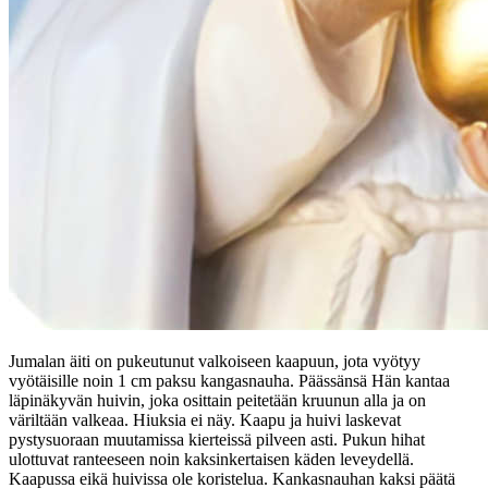
Jumalan äiti on pukeutunut valkoiseen kaapuun, jota vyötyy
vyötäisille noin 1 cm paksu kangasnauha. Päässänsä Hän kantaa
läpinäkyvän huivin, joka osittain peitetään kruunun alla ja on
väriltään valkeaa. Hiuksia ei näy. Kaapu ja huivi laskevat
pystysuoraan muutamissa kierteissä pilveen asti. Pukun hihat
ulottuvat ranteeseen noin kaksinkertaisen käden leveydellä.
Kaapussa eikä huivissa ole koristelua. Kankasnauhan kaksi päätä