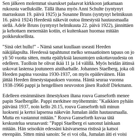
Sen jälkeen molemmat sisarukset palaavat kirkkoon jatkamaan
rukousta vaelluksille. Tällä iltana myös Anni Schulte (syntynyt
marraskuun 19. päivä 1925) ja Susanne Bruns (syntynyt helmikuun
16. päivä 1924) Heedestä näkevät outoa ilmestystä hautausmaalla
siellä. Adele Bruns (syntynyt helmikuuta 22. päivä 1922), jännittäen
ja kehottaen menemään kotiin, ei kuitenkaan huomaa mitään
poikkeuksellista.
"Sinä olet hullu!" - Nämä sanat kuullaan useasti Heeden
näkijälapsilta. Heedessä tapahtunut melko sensaatioinen tapaus on jo
yli 50 vuotta sitten, mutta epäilyksiä lausuntojen uskottavuudesta on
edelleen. Tuolloin he olivat ikää 11 ja 14 välillä. Myös heidän äitinsä
uskovat lastensa joutuneen aistiharhalle. Johannes Staelberg, joka oli
Heeden papina vuosina 1930-1937, on myös epäileväinen. Hän
jättää Heeden ilmestystapauksen vuonna. Häntä seuraa vuonna
1938-1966 pappi ja hengellisen neuvoston jäsen Rudolf Diekmann.
Edelleen ensimmäisen ilmestyksen iltana rouva Ganseforth menee
papin Staelbergille. Pappi merkitsee myöhemmin: "Kaikkien pyhäin
päivänä 1937, noin kello 20.15, rouva Ganseforth tuli minun
luokseni ja kertoi lapsensa näkevän Jumalan äidin hautausmaalla.
Mutta en vastannut mitään." Rouva Ganseforth kuvaa tätä
keskustelua seuraavasti: "Pappi Staelberg ei sanonut lainkaan
mitään. Hän seisoikin edessäni käsivarsensa ristissä ja katsoi
eteenpäin. Sitten minä sanoin: Se ei voi olla, Jumalan äiti ei voisi