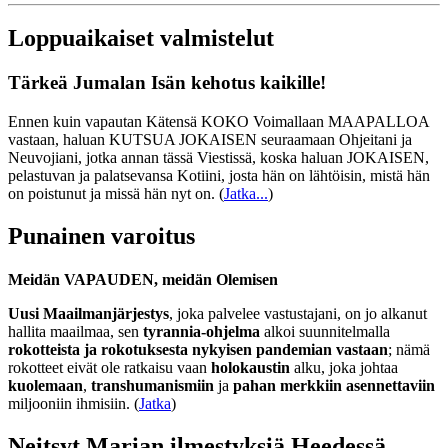
Loppuaikaiset valmistelut
Tärkeä Jumalan Isän kehotus kaikille!
Ennen kuin vapautan Kätensä KOKO Voimallaan MAAPALLOA
vastaan, haluan KUTSUA JOKAISEN seuraamaan Ohjeitani ja
Neuvojiani, jotka annan tässä Viestissä, koska haluan JOKAISEN,
pelastuvan ja palatsevansa Kotiini, josta hän on lähtöisin, mistä hän
on poistunut ja missä hän nyt on.
(
Jatka...
)
Punainen varoitus
Meidän VAPAUDEN, meidän Olemisen
Uusi Maailmanjärjestys
, joka palvelee vastustajani, on jo alkanut
hallita maailmaa, sen
tyrannia-ohjelma
alkoi suunnitelmalla
rokotteista ja rokotuksesta nykyisen pandemian vastaan
; nämä
rokotteet eivät ole ratkaisu vaan
holokaustin
alku, joka johtaa
kuolemaan
,
transhumanismiin
ja
pahan merkkiin asennettaviin
miljooniin ihmisiin. (
Jatka
)
Neitsyt Marian ilmestyksiä Heedessä