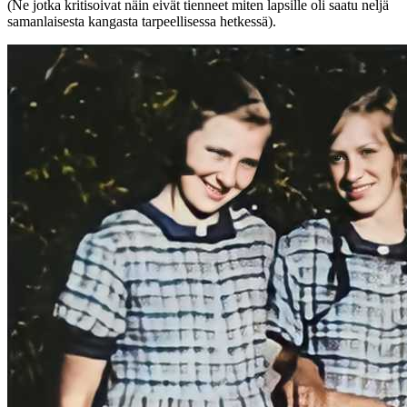
(Ne jotka kritisoivat näin eivät tienneet miten lapsille oli saatu neljä
samanlaisesta kangasta tarpeellisessa hetkessä).