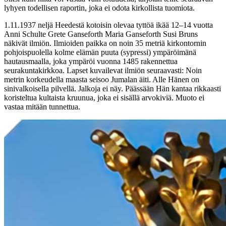
lyhyen todellisen raportin, joka ei odota kirkollista tuomiota.
1.11.1937 neljä Heedestä kotoisin olevaa tyttöä ikää 12–14 vuotta
Anni Schulte Grete Ganseforth Maria Ganseforth Susi Bruns
näkivät ilmiön. Ilmioiden paikka on noin 35 metriä kirkontornin
pohjoispuolella kolme elämän puuta (sypressi) ympäröimänä
hautausmaalla, joka ympäröi vuonna 1485 rakennettua
seurakuntakirkkoa. Lapset kuvailevat ilmiön seuraavasti: Noin
metrin korkeudella maasta seisoo Jumalan äiti. Alle Hänen on
sinivalkoisella pilvellä. Jalkoja ei näy. Päässään Hän kantaa rikkaasti
koristeltua kultaista kruunua, joka ei sisällä arvokiviä. Muoto ei
vastaa mitään tunnettua.