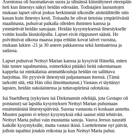
Asentonsa oli huomattavan suora ja silmänsä kiinnittyneet eteenpäin
heti kun ilmestys näkyi heidän edessään. Todistajien lausuntojen
mukaan lapset olivat joskus herkimmät ulkoisille aistinlähteille niin
kauan kuin ilmestys kesti. Toisaalta he olivat tietoisia ympäröivästä
maailmasta, puhuivat paikalla olleiden ihmisten kanssa ja
ymmärtivät heidän sanojaan. Heidän kysymyksensä ilmestykselle
voitiin kuulla läsnäolijoilla. Lapset eivät riippuneet säästä. He
polvittuivat ulkona maassa jopa erittäin kovat talvet vuosina,
mukaan lukien -21 ja 30 asteen pakkasessa sekä lumisateissa ja
sadassa.
Lapset puhuivat Neitsyt Marian kanssa ja kysyivät Häneltä, miten
hän tuntee tapahtumista, esimerkiksi pitääkö heitä rakentamaan
kappelia tai minkälaisia ammattikouluja heidän on sallittava
harjoittaa. He pyysivät ilmestystä paljastamaan itsensä. (Tämä
tarkoitti sitä, että Hän olisi ilmoittautunut.) Vastaus ei täyttänyt
lapsien, heidän sukulaistensa ja tuttavapiirinsä odotuksia.
Isä Staehlberg (nykyisen isä Diekmannin edeltäjä, jota Gestapo oli
poistanut) sai lapsilta kysymyksen Neitsyt Marian puhumaan
ensimmäisinä ilmestyspäivinä. Suoraa vastausta ei koskaan annettu.
Muuten papisto ei tehnyt kysymyksiä eikä saanut niitä tehtävän.
Neitsyt Maria puhui vain muutamia sanoja. Vauva Jeesus nauratti
kaikille kysymyksille, mutta vastasi ikinä. Luettelemme nyt päivät,
jolloin tapahtui jotakin erikoista ja kun Neitsyt Maria puhui.