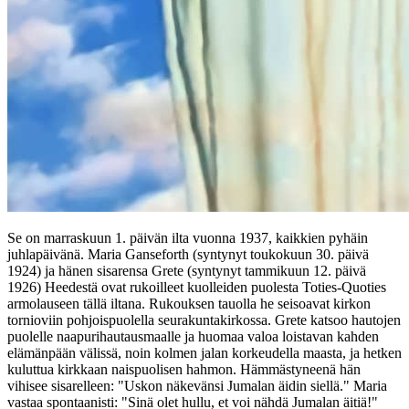
Se on marraskuun 1. päivän ilta vuonna 1937, kaikkien pyhäin
juhlapäivänä. Maria Ganseforth (syntynyt toukokuun 30. päivä
1924) ja hänen sisarensa Grete (syntynyt tammikuun 12. päivä
1926) Heedestä ovat rukoilleet kuolleiden puolesta Toties-Quoties
armolauseen tällä iltana. Rukouksen tauolla he seisoavat kirkon
tornioviin pohjoispuolella seurakuntakirkossa. Grete katsoo hautojen
puolelle naapurihautausmaalle ja huomaa valoa loistavan kahden
elämänpään välissä, noin kolmen jalan korkeudella maasta, ja hetken
kuluttua kirkkaan naispuolisen hahmon. Hämmästyneenä hän
vihisee sisarelleen: "Uskon näkevänsi Jumalan äidin siellä." Maria
vastaa spontaanisti: "Sinä olet hullu, et voi nähdä Jumalan äitiä!"