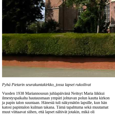
Pyhä Pietarin seurakuntakirkko, jossa lapset rukoilivat
Vuoden 1938 Mariannousun juhlapäivänä Neitsyt Maria liikkui
ilmestyspaikalta hautausmaan ympäri johtavan polun kautta kirkon
ja papin talon suuntaan. Hänestä tuli näkymätön lapsille, kun hän
katosi papintalon kulman takana. Tämä tapahtuma sekä muutamat
muut viittaavat siihen, että lapset nähivät jotakin, mikä oli