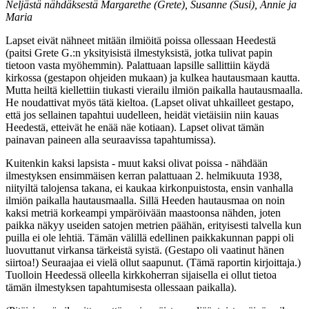
Neljästä nähdäksestä Margarethe (Grete), Susanne (Susi), Annie ja
Maria
Lapset eivät nähneet mitään ilmiöitä poissa ollessaan Heedestä
(paitsi Grete G.:n yksityisistä ilmestyksistä, jotka tulivat papin
tietoon vasta myöhemmin). Palattuaan lapsille sallittiin käydä
kirkossa (gestapon ohjeiden mukaan) ja kulkea hautausmaan kautta.
Mutta heiltä kiellettiin tiukasti vierailu ilmiön paikalla hautausmaalla.
He noudattivat myös tätä kieltoa. (Lapset olivat uhkailleet gestapo,
että jos sellainen tapahtui uudelleen, heidät vietäisiin niin kauas
Heedestä, etteivät he enää näe kotiaan). Lapset olivat tämän
painavan paineen alla seuraavissa tapahtumissa).
Kuitenkin kaksi lapsista - muut kaksi olivat poissa - nähdään
ilmestyksen ensimmäisen kerran palattuaan 2. helmikuuta 1938,
niityiltä talojensa takana, ei kaukaa kirkonpuistosta, ensin vanhalla
ilmiön paikalla hautausmaalla. Sillä Heeden hautausmaa on noin
kaksi metriä korkeampi ympäröivään maastoonsa nähden, joten
paikka näkyy useiden satojen metrien päähän, erityisesti talvella kun
puilla ei ole lehtiä. Tämän välillä edellinen paikkakunnan pappi oli
luovuttanut virkansa tärkeistä syistä. (Gestapo oli vaatinut hänen
siirtoa!) Seuraajaa ei vielä ollut saapunut. (Tämä raportin kirjoittaja.)
Tuolloin Heedessä olleella kirkkoherran sijaisella ei ollut tietoa
tämän ilmestyksen tapahtumisesta ollessaan paikalla).