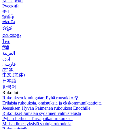
Български
Русский
বাংলা
বதமிழ்
తెలుగు
ಕನ್ನಡ
മലയാളം
ไทย
हिंदी
العربية
اردو
فارسی
עִברִית
中文 (简体)
日本語
한국어
Rukoilut
Rukouksen kuningatar: Pyhä ruusukko
🌹
Erilaisia rukouksia, omistuksia ja ekskommunikaatioita
Jeesuksen Hyvän Paimenen rukoukset Enochille
Rukoukset Jumalan sydämien valmistelusta
Pyhän Perheen Turvapaikan rukoukset
Muista ilmestyksistä saatuja rukouksia
Rukousristeily