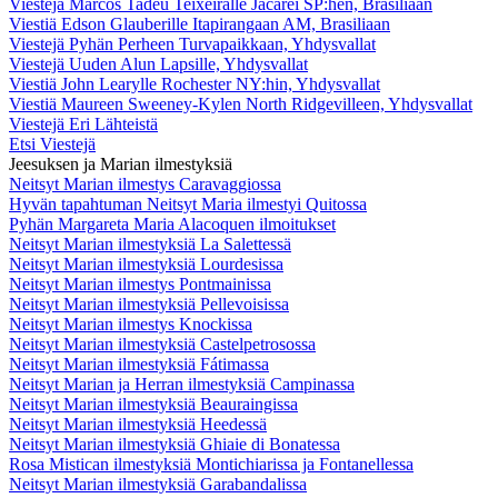
Viestejä Marcos Tadeu Teixeiralle Jacareí SP:hen, Brasiliaan
Viestiä Edson Glauberille Itapirangaan AM, Brasiliaan
Viestejä Pyhän Perheen Turvapaikkaan, Yhdysvallat
Viestejä Uuden Alun Lapsille, Yhdysvallat
Viestiä John Learylle Rochester NY:hin, Yhdysvallat
Viestiä Maureen Sweeney-Kylen North Ridgevilleen, Yhdysvallat
Viestejä Eri Lähteistä
Etsi Viestejä
Jeesuksen ja Marian ilmestyksiä
Neitsyt Marian ilmestys Caravaggiossa
Hyvän tapahtuman Neitsyt Maria ilmestyi Quitossa
Pyhän Margareta Maria Alacoquen ilmoitukset
Neitsyt Marian ilmestyksiä La Salettessä
Neitsyt Marian ilmestyksiä Lourdesissa
Neitsyt Marian ilmestys Pontmainissa
Neitsyt Marian ilmestyksiä Pellevoisissa
Neitsyt Marian ilmestys Knockissa
Neitsyt Marian ilmestyksiä Castelpetrosossa
Neitsyt Marian ilmestyksiä Fátimassa
Neitsyt Marian ja Herran ilmestyksiä Campinassa
Neitsyt Marian ilmestyksiä Beauraingissa
Neitsyt Marian ilmestyksiä Heedessä
Neitsyt Marian ilmestyksiä Ghiaie di Bonatessa
Rosa Mistican ilmestyksiä Montichiarissa ja Fontanellessa
Neitsyt Marian ilmestyksiä Garabandalissa