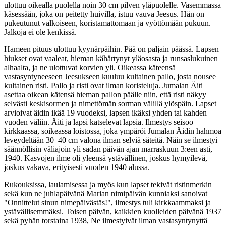
ulottuu oikealla puolella noin 30 cm pilven yläpuolelle. Vasemmassa
käsessään, joka on peitetty huivilla, istuu vauva Jeesus. Hän on
pukeutunut valkoiseen, koristamattomaan ja vyöttömään pukuun.
Jalkoja ei ole kenkissä.
Hameen pituus ulottuu kyynärpäihin. Pää on paljain päässä. Lapsen
hiukset ovat vaaleat, hieman kähärtynyt yläosasta ja runsaslukuinen
alhaalta, ja ne ulottuvat korvien yli. Oikeassa käteensä
vastasyntyneeseen Jeesukseen kuuluu kultainen pallo, josta nousee
kultainen risti. Pallo ja risti ovat ilman koristeluja. Jumalan Äiti
asettaa oikean kätensä hieman pallon päälle niin, että risti näkyy
selvästi keskisormen ja nimettömän sorman välillä ylöspäin. Lapset
arvioivat äidin ikää 19 vuodeksi, lapsen ikäksi yhden tai kahden
vuoden väliin. Äiti ja lapsi katselevat lapsia. Ilmestys seisoo
kirkkaassa, soikeassa loistossa, joka ympäröi Jumalan Äidin hahmoa
leveydeltään 30–40 cm valona ilman selviä säteitä. Näin se ilmestyi
säännöllisin väliajoin yli sadan päivän ajan marraskuun 3:een asti,
1940. Kasvojen ilme oli yleensä ystävällinen, joskus hymyilevä,
joskus vakava, erityisesti vuoden 1940 alussa.
Rukouksissa, laulamisessa ja myös kun lapset tekivät ristinmerkin
sekä kun ne juhlapäivänä Marian nimipäivän kunniaksi sanoivat
"Onnittelut sinun nimepäivästäs!", ilmestys tuli kirkkaammaksi ja
ystävällisemmäksi. Toisen päivän, kaikkien kuolleiden päivänä 1937
sekä pyhän torstaina 1938, Ne ilmestyivät ilman vastasyntynyttä