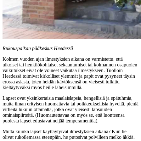
Rukouspaikan pääkeskus Heedessä
Kolmen vuoden ajan ilmestyksien aikana on varmistettu, että
ulkoiset tai henkilökohtaiset sekaantumiset tai kolmannen osapuolen
vaikutukset eivät ole voineet vaikutaa ilmestykseen. Tuolloin
Heedessä toimivat kirkolliset ylemmät ja papit ovat pysyneet täysin
erossa asiasta, joten heidän käytöksensä on yleisesti tulkittu
kieltäytyväksi myös heille läheisimmillä.
Lapset ovat yksinkertaisia maalaislapsia, hengellisiä ja epätuhmia,
mutta ilman erityisen huomattavia tai poikkeuksellisia hyveitä, pieniä
virheitä lukuun ottamatta, jotka ovat yleisesti lapsuuden
ominaispiirteitä. (Huomautettavaa on myös se, että luonteensa
puolesta lapset edustavat neljää temperamenttia).
Mutta kuinka lapset käyttäytyivät ilmestyksien aikana? Kun he
olivat rukoilemassa eteenpäin, he putosivat polvilleen melko äkkiä.