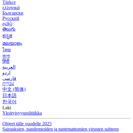
Türkçe
ελληνικά
Български
Русский
தமிழ்
తెలుగు
ಕನ್ನಡ
മലയാളം
ไทย
বাংলা
हिंदी
العربية
اردو
فارسی
עִברִית
中文 (简体)
日本語
한국어
Laki
Yksityisyyspolitiikka
Ohjeet tälle vuodelle 2025
Sairauksien, pandemioiden ja tuntemattomien virusten suhteen