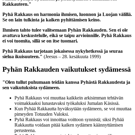
Rakkauteen."
Pyhä Rakkaus on harmonia ihmisen, luonnon ja Luojan välillä.
Se on lain tulkinta ja kaiken pyhittämisen keino.
Ihmisen tahto tulee valitsemaan Pyhän Rakkauden. Sen ei ole
avattava keskustelulle, eikä se taipu arvioinnille. Pyhä Rakkaus
ei voi tuomita, sillä se on itse tuomari.
Pyhä Rakkaus tarjotaan jokaisessa nykyhetkessä ja seuraa
sielua ikuisuuteen."
(Jeesus – 28. kesäkuuta 1999)
Pyhän Rakkauden vaikutukset sydämessä
"Olen tullut puhumaan teidän kanssa Pyhästä Rakkaudesta ja
sen vaikutuksista sydämeen.
Pyhä Rakkaus voi muuttaa kaikkein arkisimman tehtävän
voimakkaaksi lunastavaksi työkaluksi Jumalan Käsissä.
Kun Pyhää Rakkautta hyväksytään sydämeen, se voi muuttaa
pimeyden Totuuden Valoksi.
Pyhä Rakkaus voi innoittaa voittoon synnistä; siksi Pyhää
Rakkautta voidaan pitää kaiken sydämen käännyttämisen
perusteena.