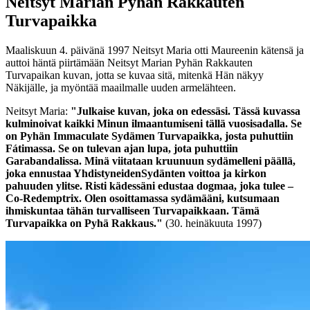
Neitsyt Marian Pyhän Rakkauten
Turvapaikka
Maaliskuun 4. päivänä 1997 Neitsyt Maria otti Maureenin kätensä ja
auttoi häntä piirtämään Neitsyt Marian Pyhän Rakkauten
Turvapaikan kuvan, jotta se kuvaa sitä, mitenkä Hän näkyy
Näkijälle, ja myöntää maailmalle uuden armelähteen.
Neitsyt Maria:
"Julkaise kuvan, joka on edessäsi. Tässä kuvassa
kulminoivat kaikki Minun ilmaantumiseni tällä vuosisadalla.
Se
on Pyhän Immaculate Sydämen Turvapaikka, josta puhuttiin
Fátimassa. Se on tulevan ajan lupa, jota puhuttiin
Garabandalissa. Minä viitataan kruunuun sydämelleni päällä,
joka ennustaa YhdistyneidenSydänten voittoa ja kirkon
pahuuden ylitse. Risti kädessäni edustaa dogmaa, joka tulee –
Co-Redemptrix. Olen osoittamassa sydämääni, kutsumaan
ihmiskuntaa tähän turvalliseen Turvapaikkaan. Tämä
Turvapaikka on Pyhä Rakkaus."
(30. heinäkuuta 1997)