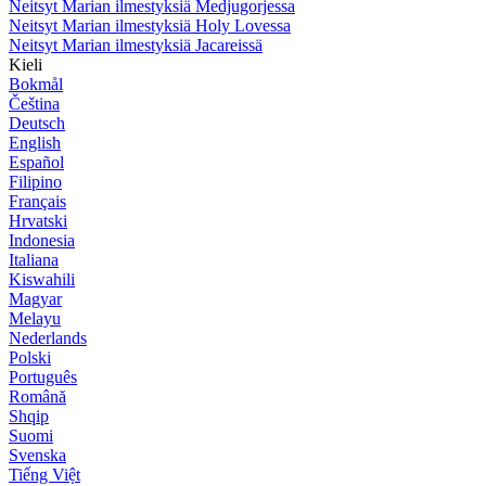
Neitsyt Marian ilmestyksiä Medjugorjessa
Neitsyt Marian ilmestyksiä Holy Lovessa
Neitsyt Marian ilmestyksiä Jacareissä
Kieli
Bokmål
Čeština
Deutsch
English
Español
Filipino
Français
Hrvatski
Indonesia
Italiana
Kiswahili
Magyar
Melayu
Nederlands
Polski
Português
Română
Shqip
Suomi
Svenska
Tiếng Việt