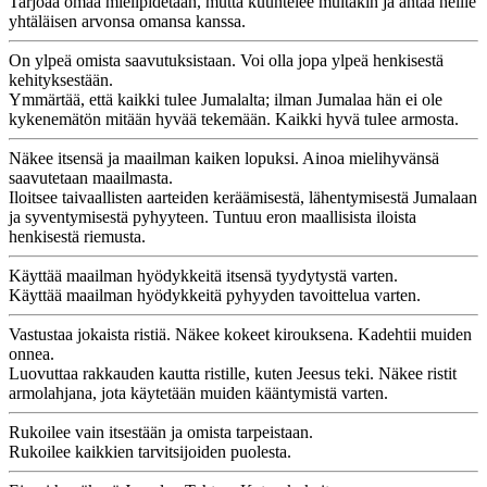
Tarjoaa omaa mielipidetään, mutta kuuntelee muitakin ja antaa heille
yhtäläisen arvonsa omansa kanssa.
On ylpeä omista saavutuksistaan. Voi olla jopa ylpeä henkisestä
kehityksestään.
Ymmärtää, että kaikki tulee Jumalalta; ilman Jumalaa hän ei ole
kykenemätön mitään hyvää tekemään. Kaikki hyvä tulee armosta.
Näkee itsensä ja maailman kaiken lopuksi. Ainoa mielihyvänsä
saavutetaan maailmasta.
Iloitsee taivaallisten aarteiden keräämisestä, lähentymisestä Jumalaan
ja syventymisestä pyhyyteen. Tuntuu eron maallisista iloista
henkisestä riemusta.
Käyttää maailman hyödykkeitä itsensä tyydytystä varten.
Käyttää maailman hyödykkeitä pyhyyden tavoittelua varten.
Vastustaa jokaista ristiä. Näkee kokeet kirouksena. Kadehtii muiden
onnea.
Luovuttaa rakkauden kautta ristille, kuten Jeesus teki. Näkee ristit
armolahjana, jota käytetään muiden kääntymistä varten.
Rukoilee vain itsestään ja omista tarpeistaan.
Rukoilee kaikkien tarvitsijoiden puolesta.