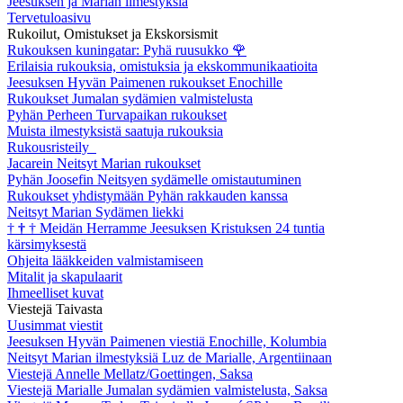
Jeesuksen ja Marian ilmestyksiä
Tervetuloasivu
Rukoilut, Omistukset ja Ekskorsismit
Rukouksen kuningatar: Pyhä ruusukko
🌹
Erilaisia rukouksia, omistuksia ja ekskommunikaatioita
Jeesuksen Hyvän Paimenen rukoukset Enochille
Rukoukset Jumalan sydämien valmistelusta
Pyhän Perheen Turvapaikan rukoukset
Muista ilmestyksistä saatuja rukouksia
Rukousristeily
Jacarein Neitsyt Marian rukoukset
Pyhän Joosefin Neitsyen sydämelle omistautuminen
Rukoukset yhdistymään Pyhän rakkauden kanssa
Neitsyt Marian Sydämen liekki
†
†
†
Meidän Herramme Jeesuksen Kristuksen 24 tuntia
kärsimyksestä
Ohjeita lääkkeiden valmistamiseen
Mitalit ja skapulaarit
Ihmeelliset kuvat
Viestejä Taivasta
Uusimmat viestit
Jeesuksen Hyvän Paimenen viestiä Enochille, Kolumbia
Neitsyt Marian ilmestyksiä Luz de Marialle, Argentiinaan
Viestejä Annelle Mellatz/Goettingen, Saksa
Viestejä Marialle Jumalan sydämien valmistelusta, Saksa