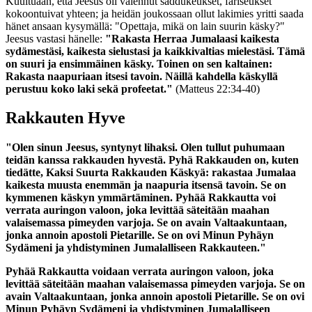
Kuultuaan, että Jeesus oli vaiennut saddukeukset, fariseukset
kokoontuivat yhteen; ja heidän joukossaan ollut lakimies yritti saada
hänet ansaan kysymällä: "Opettaja, mikä on lain suurin käsky?"
Jeesus vastasi hänelle:
"Rakasta Herraa Jumalaasi kaikesta
sydämestäsi, kaikesta sielustasi ja kaikkivaltias mielestäsi. Tämä
on suuri ja ensimmäinen käsky. Toinen on sen kaltainen:
Rakasta naapuriaan itsesi tavoin. Näillä kahdella käskyllä
perustuu koko laki sekä profeetat."
(Matteus 22:34-40)
Rakkauten Hyve
"Olen sinun Jeesus, syntynyt lihaksi. Olen tullut puhumaan
teidän kanssa rakkauden hyvestä. Pyhä Rakkauden on, kuten
tiedätte, Kaksi Suurta Rakkauden Käskyä: rakastaa Jumalaa
kaikesta muusta enemmän ja naapuria itsensä tavoin. Se on
kymmenen käskyn ymmärtäminen. Pyhää Rakkautta voi
verrata auringon valoon, joka levittää säteitään maahan
valaisemassa pimeyden varjoja. Se on avain Valtaakuntaan,
jonka annoin apostoli Pietarille. Se on ovi Minun Pyhäyn
Sydämeni ja yhdistyminen Jumalalliseen Rakkauteen."
Pyhää Rakkautta voidaan verrata auringon valoon, joka
levittää säteitään maahan valaisemassa pimeyden varjoja. Se on
avain Valtaakuntaan, jonka annoin apostoli Pietarille. Se on ovi
Minun Pyhäyn Sydämeni ja yhdistyminen Jumalalliseen