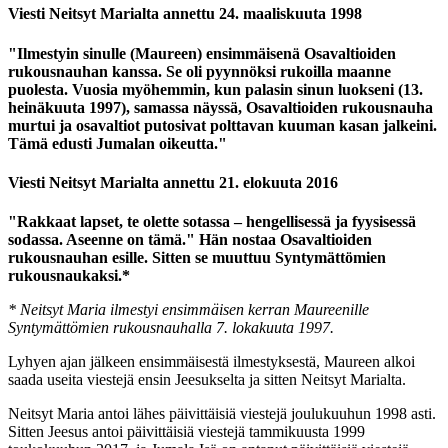
Viesti Neitsyt Marialta annettu 24. maaliskuuta 1998
"Ilmestyin sinulle (Maureen) ensimmäisenä Osavaltioiden
rukousnauhan kanssa. Se oli pyynnöksi rukoilla maanne
puolesta. Vuosia myöhemmin, kun palasin sinun luokseni (13.
heinäkuuta 1997), samassa näyssä, Osavaltioiden rukousnauha
murtui ja osavaltiot putosivat polttavan kuuman kasan jalkeini.
Tämä edusti Jumalan oikeutta."
Viesti Neitsyt Marialta annettu 21. elokuuta 2016
"Rakkaat lapset, te olette sotassa – hengellisessä ja fyysisessä
sodassa. Aseenne on tämä." Hän nostaa Osavaltioiden
rukousnauhan esille. Sitten se muuttuu Syntymättömien
rukousnaukaksi.*
* Neitsyt Maria ilmestyi ensimmäisen kerran Maureenille
Syntymättömien rukousnauhalla 7. lokakuuta 1997.
Lyhyen ajan jälkeen ensimmäisestä ilmestyksestä, Maureen alkoi
saada useita viestejä ensin Jeesukselta ja sitten Neitsyt Marialta.
Neitsyt Maria antoi lähes päivittäisiä viestejä joulukuuhun 1998 asti.
Sitten Jeesus antoi päivittäisiä viestejä tammikuusta 1999