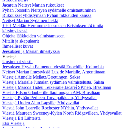
Jacarein Neitsyt Marian rukoukset
Pyhän Joosefin Neitsyen sydämelle omistautuminen
Rukoukset yhdistymään Pyhän rakkauden kanssa
Neitsyt Marian Sydämen liekki
†
†
†
Meidän Herramme Jeesuksen Kristuksen 24 tuntia
kärsimyksestä
Ohjeita lääkkeiden valmistamiseen
Mitalit ja skapulaarit
Ihmeelliset kuvat
Jeesuksen ja Marian ilmestyksiä
Viestejä
Uusimmat viestit
Jeesuksen Hyvän Paimenen viestiä Enochille, Kolumbia
Neitsyt Marian ilmestyksiä Luz de Marialle, Argentiinaan
Viestejä Annelle Mellatz/Goettingen, Saksa
Viestejä Marialle Jumalan sydämien valmistelusta, Saksa
Viestejä Marcos Tadeu Teixeiralle Jacareí SP:hen, Brasiliaan
Viestiä Edson Glauberille Itapirangaan AM, Brasiliaan
Viestejä Pyhän Perheen Turvapaikkaan, Yhdysvallat
Viestejä Uuden Alun Lapsille, Yhdysvallat
Viestiä John Learylle Rochester NY:hin, Yhdysvallat
Viestiä Maureen Sweeney-Kylen North Ridgevilleen, Yhdysvallat
Viestejä Eri Lähteistä
Etsi Viestejä