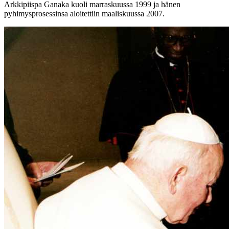
Arkkipiispa Ganaka kuoli marraskuussa 1999 ja hänen
pyhimysprosessinsa aloitettiin maaliskuussa 2007.