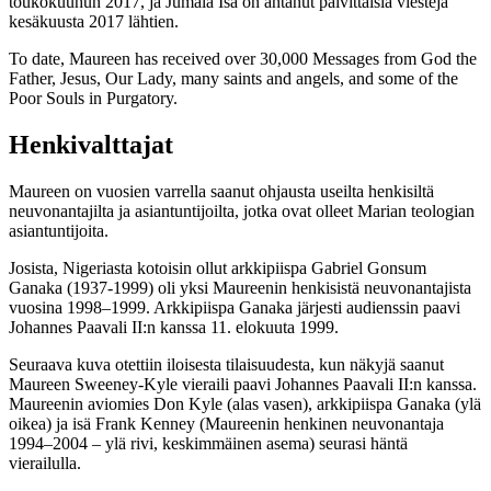
toukokuuhun 2017, ja Jumala Isä on antanut päivittäisiä viestejä
kesäkuusta 2017 lähtien.
To date, Maureen has received over 30,000 Messages from God the
Father, Jesus, Our Lady, many saints and angels, and some of the
Poor Souls in Purgatory.
Henkivalttajat
Maureen on vuosien varrella saanut ohjausta useilta henkisiltä
neuvonantajilta ja asiantuntijoilta, jotka ovat olleet Marian teologian
asiantuntijoita.
Josista, Nigeriasta kotoisin ollut arkkipiispa Gabriel Gonsum
Ganaka (1937-1999) oli yksi Maureenin henkisistä neuvonantajista
vuosina 1998–1999. Arkkipiispa Ganaka järjesti audienssin paavi
Johannes Paavali II:n kanssa 11. elokuuta 1999.
Seuraava kuva otettiin iloisesta tilaisuudesta, kun näkyjä saanut
Maureen Sweeney-Kyle vieraili paavi Johannes Paavali II:n kanssa.
Maureenin aviomies Don Kyle (alas vasen), arkkipiispa Ganaka (ylä
oikea) ja isä Frank Kenney (Maureenin henkinen neuvonantaja
1994–2004 – ylä rivi, keskimmäinen asema) seurasi häntä
vierailulla.