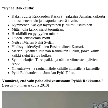
"Pyhää Rakkautta:
Kaksi Suurta Rakkauden Käskyä – rakastaa Jumalaa kaikesta
muusta enemmän ja naapuria itsensä tavoin.
Kymmenen Käskyn täyttyminen ja ruumiillistuminen.
Mitta, jolla kaikki sielut tuomitaan.
Henkilöllisen pyhyyden mittari.
Uuden Jerusalemin Portti.
Neitsyt Marian Pyhä Sydän.
YhdistyneidenSydämien Ensimmäinen Kamari.
Marian Sydämen Puhtaan Rakkauten Liekki, jonka kautta
kaikki sielut täytyy kulkea.
Synnintekojien Turvapaikka ja näiden viimeisten päivien
Arkki.
Yhtenäisyys- ja rauhan lähde kaikille ihmisille ja kansoille.
Pyhä Rakkauden on Jumalan Pyhä Tahto.
Ymmärrä, että vain paha olisi vastustanut Pyhää Rakkautta."
(Jeesus – 8. marraskuuta 2010)