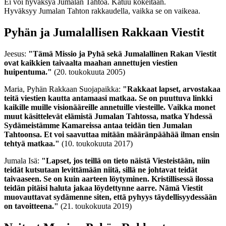
Ei voi hyväksyä Jumalan Tahtoa. Katuu kokeitaan.
Hyväksyy Jumalan Tahton rakkaudella, vaikka se on vaikeaa.
Pyhän ja Jumalallisen Rakkaan Viestit
Jeesus:
"Tämä Missio ja Pyhä sekä Jumalallinen Rakan Viestit
ovat kaikkien taivaalta maahan annettujen viestien
huipentuma."
(20. toukokuuta 2005)
Maria, Pyhän Rakkaan Suojapaikka:
"Rakkaat lapset, arvostakaa
teitä viestien kautta antamaasi matkaa. Se on puuttuva linkki
kaikille muille visionääreille annetuille viesteille. Vaikka monet
muut käsittelevät elämistä Jumalan Tahtossa, matka Yhdessä
Sydämeistämme Kamareissa antaa teidän tien Jumalan
Tahtoonsa. Et voi saavuttaa mitään määränpäähää ilman ensin
tehtyä matkaa."
(10. toukokuuta 2017)
Jumala Isä:
"Lapset, jos teillä on tieto näistä Viesteistään, niin
teidät kutsutaan levittämään niitä, sillä ne johtavat teidät
taivaaseen. Se on kuin aarteen löytyminen. Kristillisessä ilossa
teidän pitäisi haluta jakaa löydettynne aarre. Nämä Viestit
muovauttavat sydämenne siten, että pyhyys täydellisyydessään
on tavoitteena."
(21. toukokuuta 2019)