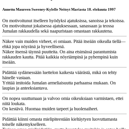
Annettu Maureen Sweeney-Kylelle Neitsyt Mariasta 18. elokuuta 1997
On motivoitunut itselleen hyödyksi ajatuksissa, sanoissa ja tekoissa.
On motivoitunut jokaisessa ajatuksessaan, sanassaan ja teossa
Jumalan rakkaudella sekä naapuristaan omastaan rakkautena.
Näkee vain muiden virheet, ei omiaan. Pitää itseään oikealla tiellä—
ehkä jopa nöyränä ja hyveellisenä.
Näkee itsensä täynnä puutteita. On aina etsimässä parantumista
rakkauden kautta. Pitää kaikkia nöyriämpinä ja pyhempinä kuin
itseään.
Pidättää sydämessään luettelon kaikesta väärästä, mikä on tehty
hänelle vastaan.
Yrittää imitoida Jumalan armeliaisuutta parhaansa mukaan. On
laupias ja anteeksiantava.
On nopea suuttumaan ja valvoo omia oikeuksiaan varmistaen, ettei
niitä loukata.
On kestävä. Huomaa muiden tarpeet ja huolenaiheet.
Pidättää kiinni omasta mielipiteestään kieltäytyen luovuttamasta
toiselle näkemykselleen.