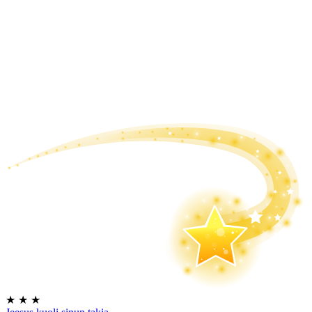
★
★
★