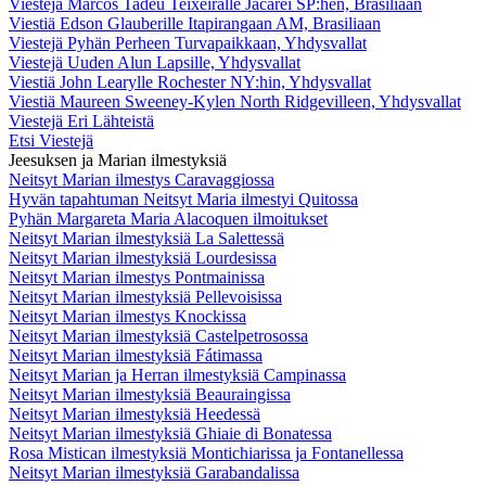
Viestejä Marcos Tadeu Teixeiralle Jacareí SP:hen, Brasiliaan
Viestiä Edson Glauberille Itapirangaan AM, Brasiliaan
Viestejä Pyhän Perheen Turvapaikkaan, Yhdysvallat
Viestejä Uuden Alun Lapsille, Yhdysvallat
Viestiä John Learylle Rochester NY:hin, Yhdysvallat
Viestiä Maureen Sweeney-Kylen North Ridgevilleen, Yhdysvallat
Viestejä Eri Lähteistä
Etsi Viestejä
Jeesuksen ja Marian ilmestyksiä
Neitsyt Marian ilmestys Caravaggiossa
Hyvän tapahtuman Neitsyt Maria ilmestyi Quitossa
Pyhän Margareta Maria Alacoquen ilmoitukset
Neitsyt Marian ilmestyksiä La Salettessä
Neitsyt Marian ilmestyksiä Lourdesissa
Neitsyt Marian ilmestys Pontmainissa
Neitsyt Marian ilmestyksiä Pellevoisissa
Neitsyt Marian ilmestys Knockissa
Neitsyt Marian ilmestyksiä Castelpetrosossa
Neitsyt Marian ilmestyksiä Fátimassa
Neitsyt Marian ja Herran ilmestyksiä Campinassa
Neitsyt Marian ilmestyksiä Beauraingissa
Neitsyt Marian ilmestyksiä Heedessä
Neitsyt Marian ilmestyksiä Ghiaie di Bonatessa
Rosa Mistican ilmestyksiä Montichiarissa ja Fontanellessa
Neitsyt Marian ilmestyksiä Garabandalissa