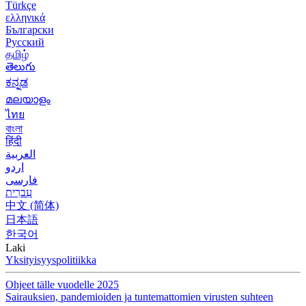
Türkçe
ελληνικά
Български
Русский
தமிழ்
తెలుగు
ಕನ್ನಡ
മലയാളം
ไทย
বাংলা
हिंदी
العربية
اردو
فارسی
עִברִית
中文 (简体)
日本語
한국어
Laki
Yksityisyyspolitiikka
Ohjeet tälle vuodelle 2025
Sairauksien, pandemioiden ja tuntemattomien virusten suhteen