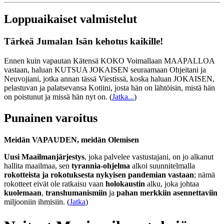
Loppuaikaiset valmistelut
Tärkeä Jumalan Isän kehotus kaikille!
Ennen kuin vapautan Kätensä KOKO Voimallaan MAAPALLOA
vastaan, haluan KUTSUA JOKAISEN seuraamaan Ohjeitani ja
Neuvojiani, jotka annan tässä Viestissä, koska haluan JOKAISEN,
pelastuvan ja palatsevansa Kotiini, josta hän on lähtöisin, mistä hän
on poistunut ja missä hän nyt on.
(
Jatka...
)
Punainen varoitus
Meidän VAPAUDEN, meidän Olemisen
Uusi Maailmanjärjestys
, joka palvelee vastustajani, on jo alkanut
hallita maailmaa, sen
tyrannia-ohjelma
alkoi suunnitelmalla
rokotteista ja rokotuksesta nykyisen pandemian vastaan
; nämä
rokotteet eivät ole ratkaisu vaan
holokaustin
alku, joka johtaa
kuolemaan
,
transhumanismiin
ja
pahan merkkiin asennettaviin
miljooniin ihmisiin. (
Jatka
)