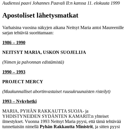
Audienssi paavi Johannes Paavali II:n kanssa 11. elokuuta 1999
Apostoliset lähetysmatkat
Varhaisina vuosina näkyjen aikana Neitsyt Maria antoi Maureenille
sarjan tehtäviä suorittamaan:
1986 – 1990
NEITSYT MARIA, USKON SUOJELIJA
(Nimen ja palvonnan edistämistä)
1990 – 1993
PROJECT MERCY
(Maakunnalliset abortinvastaiset ruusukruunaisten risteilyt)
1993 – Nykyhetki
MARIA, PYHÄN RAKKAUTTA SUOJA
- ja
YHDISTYNEIDEN SYDÄNTEN KAMARIT
:n yhteiset
ilmestykset. Vuonna 1993 Neitsyt Maria pyysi, että tämä tehtävää
tunnettaisiin nimellä
Pyhän Rakkautta Ministrit
, ja sitten pyysi