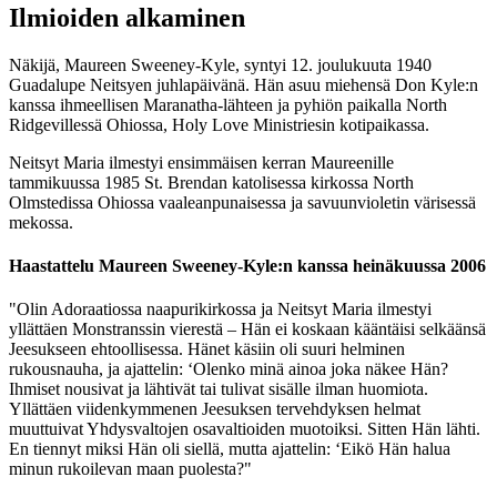
Ilmioiden alkaminen
Näkijä, Maureen Sweeney-Kyle, syntyi 12. joulukuuta 1940
Guadalupe Neitsyen juhlapäivänä. Hän asuu miehensä Don Kyle:n
kanssa ihmeellisen Maranatha-lähteen ja pyhiön paikalla North
Ridgevillessä Ohiossa, Holy Love Ministriesin kotipaikassa.
Neitsyt Maria ilmestyi ensimmäisen kerran Maureenille
tammikuussa 1985 St. Brendan katolisessa kirkossa North
Olmstedissa Ohiossa vaaleanpunaisessa ja savuunvioletin värisessä
mekossa.
Haastattelu Maureen Sweeney-Kyle:n kanssa heinäkuussa 2006
"Olin Adoraatiossa naapurikirkossa ja Neitsyt Maria ilmestyi
yllättäen Monstranssin vierestä – Hän ei koskaan kääntäisi selkäänsä
Jeesukseen ehtoollisessa. Hänet käsiin oli suuri helminen
rukousnauha, ja ajattelin: ‘Olenko minä ainoa joka näkee Hän?
Ihmiset nousivat ja lähtivät tai tulivat sisälle ilman huomiota.
Yllättäen viidenkymmenen Jeesuksen tervehdyksen helmat
muuttuivat Yhdysvaltojen osavaltioiden muotoiksi. Sitten Hän lähti.
En tiennyt miksi Hän oli siellä, mutta ajattelin: ‘Eikö Hän halua
minun rukoilevan maan puolesta?"