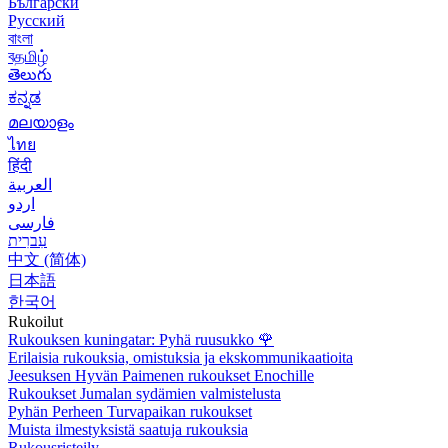
Български
Русский
বাংলা
বதமிழ்
తెలుగు
ಕನ್ನಡ
മലയാളം
ไทย
हिंदी
العربية
اردو
فارسی
עִברִית
中文 (简体)
日本語
한국어
Rukoilut
Rukouksen kuningatar: Pyhä ruusukko
🌹
Erilaisia rukouksia, omistuksia ja ekskommunikaatioita
Jeesuksen Hyvän Paimenen rukoukset Enochille
Rukoukset Jumalan sydämien valmistelusta
Pyhän Perheen Turvapaikan rukoukset
Muista ilmestyksistä saatuja rukouksia
Rukousristeily