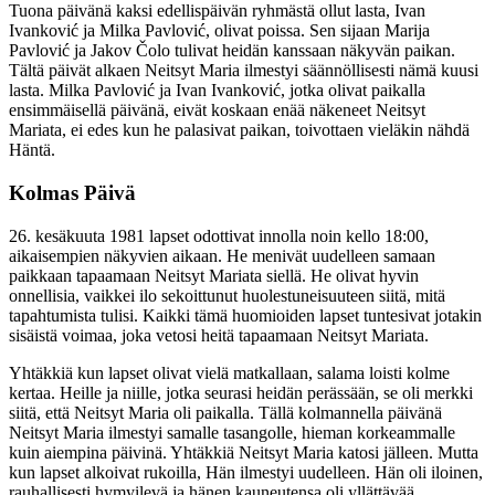
Tuona päivänä kaksi edellispäivän ryhmästä ollut lasta, Ivan
Ivanković ja Milka Pavlović, olivat poissa. Sen sijaan Marija
Pavlović ja Jakov Čolo tulivat heidän kanssaan näkyvän paikan.
Tältä päivät alkaen Neitsyt Maria ilmestyi säännöllisesti nämä kuusi
lasta. Milka Pavlović ja Ivan Ivanković, jotka olivat paikalla
ensimmäisellä päivänä, eivät koskaan enää näkeneet Neitsyt
Mariata, ei edes kun he palasivat paikan, toivottaen vieläkin nähdä
Häntä.
Kolmas Päivä
26. kesäkuuta 1981 lapset odottivat innolla noin kello 18:00,
aikaisempien näkyvien aikaan. He menivät uudelleen samaan
paikkaan tapaamaan Neitsyt Mariata siellä. He olivat hyvin
onnellisia, vaikkei ilo sekoittunut huolestuneisuuteen siitä, mitä
tapahtumista tulisi. Kaikki tämä huomioiden lapset tuntesivat jotakin
sisäistä voimaa, joka vetosi heitä tapaamaan Neitsyt Mariata.
Yhtäkkiä kun lapset olivat vielä matkallaan, salama loisti kolme
kertaa. Heille ja niille, jotka seurasi heidän perässään, se oli merkki
siitä, että Neitsyt Maria oli paikalla. Tällä kolmannella päivänä
Neitsyt Maria ilmestyi samalle tasangolle, hieman korkeammalle
kuin aiempina päivinä. Yhtäkkiä Neitsyt Maria katosi jälleen. Mutta
kun lapset alkoivat rukoilla, Hän ilmestyi uudelleen. Hän oli iloinen,
rauhallisesti hymyilevä ja hänen kauneutensa oli yllättävää.