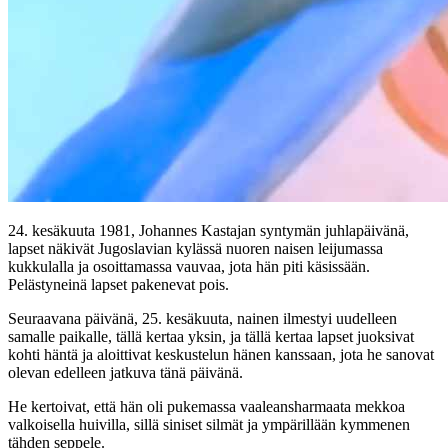
24. kesäkuuta 1981, Johannes Kastajan syntymän juhlapäivänä,
lapset näkivät Jugoslavian kylässä nuoren naisen leijumassa
kukkulalla ja osoittamassa vauvaa, jota hän piti käsissään.
Pelästyneinä lapset pakenevat pois.
Seuraavana päivänä, 25. kesäkuuta, nainen ilmestyi uudelleen
samalle paikalle, tällä kertaa yksin, ja tällä kertaa lapset juoksivat
kohti häntä ja aloittivat keskustelun hänen kanssaan, jota he sanovat
olevan edelleen jatkuva tänä päivänä.
He kertoivat, että hän oli pukemassa vaaleansharmaata mekkoa
valkoisella huivilla, sillä siniset silmät ja ympärillään kymmenen
tähden seppele.