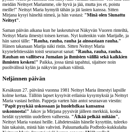
meidän Neitsyet Mariamme, ole hyvä ja jää, mutta jos et, poistu
meille!" Neitsyt Maria hymyili tähän ja jäi lasten kanssa. Sitten
Mirjana kysyi häneltä nimeä, ja hän vastasi:
"Minä olen Siunattu
Neitsyt"
.
Saman päivän aikana kun he laskeutuivat Näkyvän Vuoren rinteiltä,
Neitsyt Maria ilmestyi toisen kerran. Nyt kuitenkin vain Marijalle, ja
hän sanoi tälle:
"Rauha, rauha, rauha ja ainoastaan rauha."
Hänen takanaan Marija näki ristin. Sitten Neitsyt Maria
kyynelehtiessään toisti seuraavat sanat:
"Rauha, rauha, rauha.
Rauhan on vallitseva Jumalan ja ihmisten välillä sekä kaikkien
ihmisten kesken!"
Paikka, jossa tämä tapahtui, sijaitsee noin
puolivälissä kylän ja näkyvän paikan välistä.
Neljännen päivän
Kesäkuun 27. päivänä vuonna 1981 Neitsyt Maria ilmestyi lapsille
kolme kertaa. Tällöin lapset kysyivät erilaisia kysymyksiä ja Neitsyt
Maria vastasi heihin. Pappeja varten hän antoi seuraavan viestin:
"Papit pysykää uskossaan ja huolehdkaa kansansa
uskonnosta!"
Jakov ja Mirjana pyysivät jälleen merkkiä, koska
heidät syytettiin uudelleen valheesta.
"Älkää pelkää mitään"
,
Neitsyt Maria vastasi heille. Lähdetessään hänelle kysyttiin, tuleeko
hän takaisin, mistä hän vahvisti. Paluumatkalla Podbrdo-kukkulalta