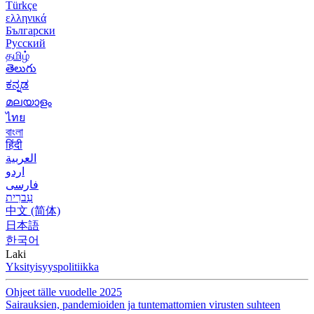
Türkçe
ελληνικά
Български
Русский
தமிழ்
తెలుగు
ಕನ್ನಡ
മലയാളം
ไทย
বাংলা
हिंदी
العربية
اردو
فارسی
עִברִית
中文 (简体)
日本語
한국어
Laki
Yksityisyyspolitiikka
Ohjeet tälle vuodelle 2025
Sairauksien, pandemioiden ja tuntemattomien virusten suhteen