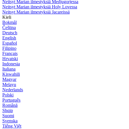
Neitsyt Marian ilmestyksiä Medjugorjessa
Neitsyt Marian ilmestyksiä Holy Lovessa
Neitsyt Marian ilmestyksiä Jacareissä
Kieli
Bokmål
Čeština
Deutsch
English
Español
Filipino
Français
Hrvatski
Indonesia
Italiana
Kiswahili
Magyar
Melayu
Nederlands
Polski
Português
Română
Shqip
Suomi
Svenska
Tiếng Việt