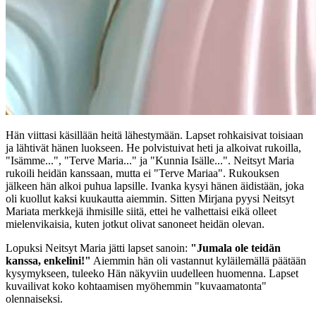
Hän viittasi käsillään heitä lähestymään. Lapset rohkaisivat toisiaan
ja lähtivät hänen luokseen. He polvistuivat heti ja alkoivat rukoilla,
"Isämme...", "Terve Maria..." ja "Kunnia Isälle...". Neitsyt Maria
rukoili heidän kanssaan, mutta ei "Terve Mariaa". Rukouksen
jälkeen hän alkoi puhua lapsille. Ivanka kysyi hänen äidistään, joka
oli kuollut kaksi kuukautta aiemmin. Sitten Mirjana pyysi Neitsyt
Mariata merkkejä ihmisille siitä, ettei he valhettaisi eikä olleet
mielenvikaisia, kuten jotkut olivat sanoneet heidän olevan.
Lopuksi Neitsyt Maria jätti lapset sanoin:
"Jumala ole teidän
kanssa, enkelini!"
Aiemmin hän oli vastannut kyläilemällä päätään
kysymykseen, tuleeko Hän näkyviin uudelleen huomenna. Lapset
kuvailivat koko kohtaamisen myöhemmin "kuvaamatonta"
olennaiseksi.