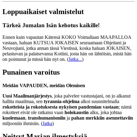
Loppuaikaiset valmistelut
Tärkeä Jumalan Isän kehotus kaikille!
Ennen kuin vapautan Kätensä KOKO Voimallaan MAAPALLOA
vastaan, haluan KUTSUA JOKAISEN seuraamaan Ohjeitani ja
Neuvojiani, jotka annan tässä Viestissä, koska haluan JOKAISEN,
pelastuvan ja palatsevansa Kotiini, josta hän on lähtöisin, mistä hän
on poistunut ja missä hän nyt on.
(
Jatka...
)
Punainen varoitus
Meidän VAPAUDEN, meidän Olemisen
Uusi Maailmanjärjestys
, joka palvelee vastustajani, on jo alkanut
hallita maailmaa, sen
tyrannia-ohjelma
alkoi suunnitelmalla
rokotteista ja rokotuksesta nykyisen pandemian vastaan
; nämä
rokotteet eivät ole ratkaisu vaan
holokaustin
alku, joka johtaa
kuolemaan
,
transhumanismiin
ja
pahan merkkiin asennettaviin
miljooniin ihmisiin. (
Jatka
)
Neitsyt Marian ilmestyksiä