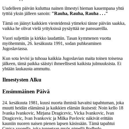
Uudelleen päivän kuluttua nainen ilmestyi hieman kauempana yhtä
tyttöä yksin jälleen sanoin:
"Rauha, Rauha, Rauha . . ."
Tämä on jäänyt kaikkien viesteidensä ytimeksi tänne päivän saakka,
vaikka he olivat vielä yrityksissä pysäyttää ne panssareilla.
Vuori suljettiin ja kirkko laudattiin. Tasan kymmenen vuotta
myöhemmin, 26. kesäkuuta 1991, sodan puhkeaminen
Jugoslaviassa.
Kun sota levisi ja tuhoaa kaikkia Jugoslavian maita toinen toisensa
jälkeen, tämä paikka säästyi ihmeellisesti kaikista julmuuksista. Ei
yhtään laukausta ammuttu.
Ilmestysten Alku
Ensimmäinen Päivä
24. kesäkuuta 1981, kuusi nuorta ihmistä havaitsi tapahtuman, joka
muutti heidän elämänsä ja kaikkien elämän ikuisesti: Noin kello 18
Ivanka Ivankovic, Mirjana Dragicevic, Vicka Ivankovic, Ivan
Dragicevic, Ivan Ivankovic ja Milka Pavlovic näkivät erittäin
kauniin nuoren naisen pienen lapsen käsissään. Tämä tapahtui
Crnica-vuorella, joka tunnetaan myös nimellä Podbrdo.