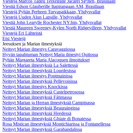
Viestejä Marcos Tadeu Teixeiralle Jacareí SP:hen, Brasiliaan
Viestiä Edson Glauberille Itapirangaan AM, Brasiliaan
Viestejä Pyhän Perheen Turvapaikkaan, Yhdysvallat
Viestejä Uuden Alun Lapsille, Yhdysvallat
Viestiä John Learylle Rochester NY:hin, Yhdysvallat
Viestiä Maureen Sweeney-Kylen North Ridgevilleen, Yhdysvallat
Viestejä Eri Lähteistä
Etsi Viestejä
Jeesuksen ja Marian ilmestyksiä
Neitsyt Marian ilmestys Caravaggiossa
Hyvän tapahtuman Neitsyt Maria ilmestyi Quitossa
Pyhän Margareta Maria Alacoquen ilmoitukset
Neitsyt Marian ilmestyksiä La Salettessä
Neitsyt Marian ilmestyksiä Lourdesissa
Neitsyt Marian ilmestys Pontmainissa
Neitsyt Marian ilmestyksiä Pellevoisissa
Neitsyt Marian ilmestys Knockissa
Neitsyt Marian ilmestyksiä Castelpetrosossa
Neitsyt Marian ilmestyksiä Fátimassa
Neitsyt Marian ja Herran ilmestyksiä Campinassa
Neitsyt Marian ilmestyksiä Beauraingissa
Neitsyt Marian ilmestyksiä Heedessä
Neitsyt Marian ilmestyksiä Ghiaie di Bonatessa
Rosa Mistican ilmestyksiä Montichiarissa ja Fontanellessa
Neitsyt Marian ilmestyksiä Garabandalissa