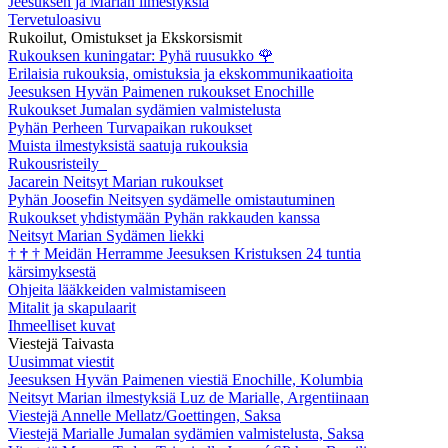
Jeesuksen ja Marian ilmestyksiä
Tervetuloasivu
Rukoilut, Omistukset ja Ekskorsismit
Rukouksen kuningatar: Pyhä ruusukko
🌹
Erilaisia rukouksia, omistuksia ja ekskommunikaatioita
Jeesuksen Hyvän Paimenen rukoukset Enochille
Rukoukset Jumalan sydämien valmistelusta
Pyhän Perheen Turvapaikan rukoukset
Muista ilmestyksistä saatuja rukouksia
Rukousristeily
Jacarein Neitsyt Marian rukoukset
Pyhän Joosefin Neitsyen sydämelle omistautuminen
Rukoukset yhdistymään Pyhän rakkauden kanssa
Neitsyt Marian Sydämen liekki
†
†
†
Meidän Herramme Jeesuksen Kristuksen 24 tuntia
kärsimyksestä
Ohjeita lääkkeiden valmistamiseen
Mitalit ja skapulaarit
Ihmeelliset kuvat
Viestejä Taivasta
Uusimmat viestit
Jeesuksen Hyvän Paimenen viestiä Enochille, Kolumbia
Neitsyt Marian ilmestyksiä Luz de Marialle, Argentiinaan
Viestejä Annelle Mellatz/Goettingen, Saksa
Viestejä Marialle Jumalan sydämien valmistelusta, Saksa