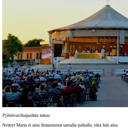
Pyhiinvaelluspaikka takaa
Neitsyt Maria ei aina ilmaantunut samalla paikalla, eikä hän aina