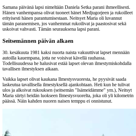
Samana päivänä lapsi nimeltään Daniela Setka parani ihmeellisesti.
Hänen vanhempansa olivat tuoneet hänet Medjugorjeen ja rukoilleet
erityisesti hänen parantumisestaan. Neitsyet Maria oli luvannut
tämän paranemisen, jos vanhemmat rukoilivat ja paastosivat sekä
uskoivat vahvasti. Tämän seurauksena lapsi parani.
Seitsemännen päivän alkaen
30. kesäkuuta 1981 kaksi nuorta naista vakuuttivat lapset mennään
autoilla kauempana, jotta ne voisivat kävellä rauhassa.
Todellisuudessa he halusivat estää lapset olevan ilmestymiskohdalla
tavallisen ilmestyksen aikaan.
Vaikka lapset olivat kaukana Ilmestysvuoresta, he pyysivät saada
laskeutua tavallisella ilmestyksellä ajankohtaan. Heti kun he tulivat
ulos ja alkoivat rukouksen (seitsemän "Isämeidämme" ym.), Neitsyt
Maria siirtyi heidän luokseen Ilmestysvuorelta, joka oli yli kilometrin
päässä. Näin kahden nuoren naisen temppu ei onnistunut.