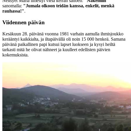
Neitsyet Maria ilmestyi vielä kerran sanoen:
"Näkemiin"
sanomalla:
"Jumala olkoon teidän kanssa, enkelit, menkä
rauhassa!"
.
Viidennen päivän
Kesäkuun 28. päivänä vuonna 1981 varhain aamulla ihmisjoukko
kerääntyi kaikkialta, ja iltapäivällä oli noin 15 000 henkeä. Samana
päivänä paikallinen papi kutsui lapset luokseen ja kysyi heiltä
tarkasti mitä he olivat nähneet ja kuulleet edellisten päivien
kokemuksista.