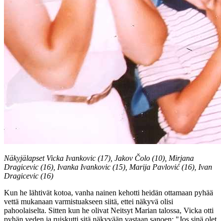
Näkyjälapset Vicka Ivankovic (17), Jakov Čolo (10), Mirjana
Dragicevic (16), Ivanka Ivankovic (15), Marija Pavlović (16), Ivan
Dragicevic (16)
Kun he lähtivät kotoa, vanha nainen kehotti heidän ottamaan pyhää
vettä mukanaan varmistuakseen siitä, ettei näkyvä olisi
pahoolaiselta. Sitten kun he olivat Neitsyt Marian talossa, Vicka otti
pyhän veden ja ruiskutti sitä näkyvään vastaan sanoen: "Jos sinä olet