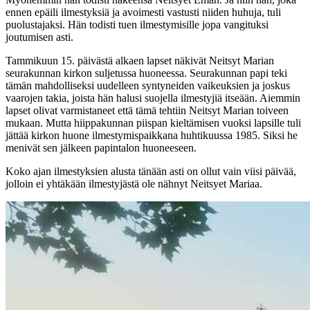
ennen epäili ilmestyksiä ja avoimesti vastusti niiden huhuja, tuli
puolustajaksi. Hän todisti tuen ilmestymisille jopa vangituksi
joutumisen asti.
Tammikuun 15. päivästä alkaen lapset näkivät Neitsyt Marian
seurakunnan kirkon suljetussa huoneessa. Seurakunnan papi teki
tämän mahdolliseksi uudelleen syntyneiden vaikeuksien ja joskus
vaarojen takia, joista hän halusi suojella ilmestyjiä itseään. Aiemmin
lapset olivat varmistaneet että tämä tehtiin Neitsyt Marian toiveen
mukaan. Mutta hiippakunnan piispan kieltämisen vuoksi lapsille tuli
jättää kirkon huone ilmestymispaikkana huhtikuussa 1985. Siksi he
menivät sen jälkeen papintalon huoneeseen.
Koko ajan ilmestyksien alusta tänään asti on ollut vain viisi päivää,
jolloin ei yhtäkään ilmestyjästä ole nähnyt Neitsyet Mariaa.