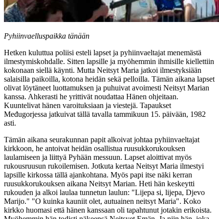
Pyhiinvaelluspaikka tänään
Hetken kuluttua poliisi esteli lapset ja pyhiinvaeltajat menemästä
ilmestymiskohdalle. Sitten lapsille ja myöhemmin ihmisille kiellettiin
kokonaan siellä käynti. Mutta Neitsyt Maria jatkoi ilmestyksiään
salaisilla paikoilla, kotona heidän sekä pelloilla. Tämän aikana lapset
olivat löytäneet luottamuksen ja puhuivat avoimesti Neitsyt Marian
kanssa. Ahkerasti he yrittivät noudattaa Hänen ohjeitaan.
Kuuntelivat hänen varoituksiaan ja viestejä. Tapaukset
Međugorjessa jatkuivat tällä tavalla tammikuun 15. päivään, 1982
asti.
Tämän aikana seurakunnan papit alkoivat johtaa pyhiinvaeltajat
kirkkoon, he antoivat heidän osallistua ruusukkorukouksen
laulamiseen ja liittyä Pyhään messuun. Lapset aloittivat myös
rukousruusun rukoilemisen. Jotkuta kertaa Neitsyt Maria ilmestyi
lapsille kirkossa tällä ajankohtana. Myös papi itse näki kerran
ruusukkorukouksen aikana Neitsyt Marian. Heti hän keskeytti
rukouden ja alkoi laulaa tunnetun laulun: "Lijepa si, lijepa, Djevo
Marijo." "O kuinka kauniit olet, autuainen neitsyt Maria". Koko
kirkko huomasi että hänen kanssaan oli tapahtunut jotakin erikoista.
Myöhemmin hän todisti näkeensä Neitsyet Emän. Ja niin hän, joka