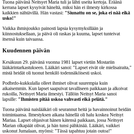
Tuona päivänä Neitsyet Maria tuli ja lähti useita kertoja. Eräänä
kerrana lapset kysyivät häneltä, miksi hän ei ilmesty kirkossa
kaikkien nähtävillä. Hän vastasi:
"Siunattu on se, joka ei nää eikä
usko!"
Vaikka ihmisjoukko painosti lapsia kysymyksillään ja
kiinnostuksellaan, ja päivä oli raskas ja kuuma, lapset tunteivat
itsensä kuin taivaassa.
Kuudennen päivän
Kesäkuun 29. päivänä vuonna 1981 lapset vietiin Mostariin
lääkärintarkastukseen. Lääkäri sanoi: "Lapset eivät ole mielisairaita,"
mistä heidät oli tuonut henkilö todennäköisesti uskoi.
Podbrdo-kukkulalla olleet ihmiset olivat suurempia kuin
aikaisemmin. Kun lapset saapuivat tavalliseen paikkaan ja alkoivat
rukoilla, Neitsyet Maria ilmestyi. Tällöin Neitsyt Maria sanoi
lapsille:
"Ihmisten pitää uskoa vahvasti eikä pelätä."
Tuona päivänä naislääkäri oli seurannut heitä ja havainnoinut heidän
toimintaansa. Ilmestyksen aikana hänellä oli halu koskea Neitsyt
Mariaa. Lapset ohjasivat hänen kätensä paikkaan, jossa Neitsyet
Marian olkapäät olivat, ja hän tunsi pähkinää. Lääkäri, vaikkei
uskonut Jumalaan, myönsi: "Tässä tapahtuu jotain outoa!"