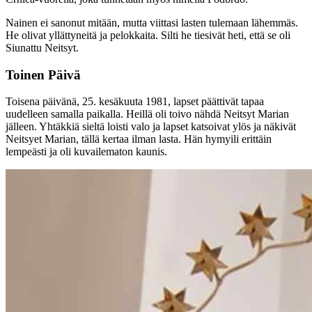
Nainen ei sanonut mitään, mutta viittasi lasten tulemaan lähemmäs.
He olivat yllättyneitä ja pelokkaita. Silti he tiesivät heti, että se oli
Siunattu Neitsyt.
Toinen Päivä
Toisena päivänä, 25. kesäkuuta 1981, lapset päättivät tapaa
uudelleen samalla paikalla. Heillä oli toivo nähdä Neitsyt Marian
jälleen. Yhtäkkiä sieltä loisti valo ja lapset katsoivat ylös ja näkivät
Neitsyet Marian, tällä kertaa ilman lasta. Hän hymyili erittäin
lempeästi ja oli kuvailematon kaunis.