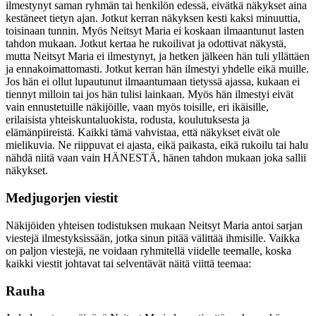
ilmestynyt saman ryhmän tai henkilön edessä, eivätkä näkykset aina
kestäneet tietyn ajan. Jotkut kerran näkyksen kesti kaksi minuuttia,
toisinaan tunnin. Myös Neitsyt Maria ei koskaan ilmaantunut lasten
tahdon mukaan. Jotkut kertaa he rukoilivat ja odottivat näkystä,
mutta Neitsyt Maria ei ilmestynyt, ja hetken jälkeen hän tuli yllättäen
ja ennakoimattomasti. Jotkut kerran hän ilmestyi yhdelle eikä muille.
Jos hän ei ollut lupautunut ilmaantumaan tietyssä ajassa, kukaan ei
tiennyt milloin tai jos hän tulisi lainkaan. Myös hän ilmestyi eivät
vain ennustetuille näkijöille, vaan myös toisille, eri ikäisille,
erilaisista yhteiskuntaluokista, rodusta, koulutuksesta ja
elämänpiireistä. Kaikki tämä vahvistaa, että näkykset eivät ole
mielikuvia. Ne riippuvat ei ajasta, eikä paikasta, eikä rukoilu tai halu
nähdä niitä vaan vain HÄNESTÄ, hänen tahdon mukaan joka sallii
näkykset.
Medjugorjen viestit
Näkijöiden yhteisen todistuksen mukaan Neitsyt Maria antoi sarjan
viestejä ilmestyksissään, jotka sinun pitää välittää ihmisille. Vaikka
on paljon viestejä, ne voidaan ryhmitellä viidelle teemalle, koska
kaikki viestit johtavat tai selventävät näitä viittä teemaa:
Rauha