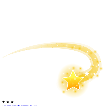
★
★
★