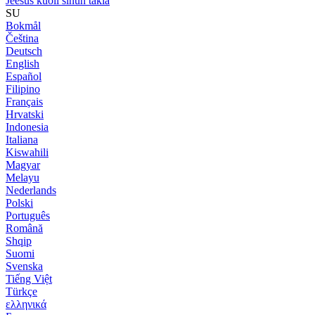
Jeesus kuoli sinun takia
SU
Bokmål
Čeština
Deutsch
English
Español
Filipino
Français
Hrvatski
Indonesia
Italiana
Kiswahili
Magyar
Melayu
Nederlands
Polski
Português
Română
Shqip
Suomi
Svenska
Tiếng Việt
Türkçe
ελληνικά