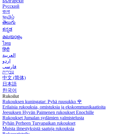
Български
Русский
বাংলা
বதமிழ்
తెలుగు
ಕನ್ನಡ
മലയാളം
ไทย
हिंदी
العربية
اردو
فارسی
עִברִית
中文 (简体)
日本語
한국어
Rukoilut
Rukouksen kuningatar: Pyhä ruusukko
🌹
Erilaisia rukouksia, omistuksia ja ekskommunikaatioita
Jeesuksen Hyvän Paimenen rukoukset Enochille
Rukoukset Jumalan sydämien valmistelusta
Pyhän Perheen Turvapaikan rukoukset
Muista ilmestyksistä saatuja rukouksia
Rukousristeily