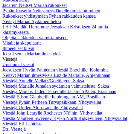
Jacarein Neitsyt Marian rukoukset
Pyhän Joosefin Neitsyen sydämelle omistautuminen
Rukoukset yhdistymään Pyhän rakkauden kanssa
Neitsyt Marian Sydämen liekki
†
†
†
Meidän Herramme Jeesuksen Kristuksen 24 tuntia
kärsimyksestä
Ohjeita lääkkeiden valmistamiseen
Mitalit ja skapulaarit
Ihmeelliset kuvat
Jeesuksen ja Marian ilmestyksiä
Viestejä
Uusimmat viestit
Jeesuksen Hyvän Paimenen viestiä Enochille, Kolumbia
Neitsyt Marian ilmestyksiä Luz de Marialle, Argentiinaan
Viestejä Annelle Mellatz/Goettingen, Saksa
Viestejä Marialle Jumalan sydämien valmistelusta, Saksa
Viestejä Marcos Tadeu Teixeiralle Jacareí SP:hen, Brasiliaan
Viestiä Edson Glauberille Itapirangaan AM, Brasiliaan
Viestejä Pyhän Perheen Turvapaikkaan, Yhdysvallat
Viestejä Uuden Alun Lapsille, Yhdysvallat
Viestiä John Learylle Rochester NY:hin, Yhdysvallat
Viestiä Maureen Sweeney-Kylen North Ridgevilleen, Yhdysvallat
Viestejä Eri Lähteistä
Etsi Viestejä