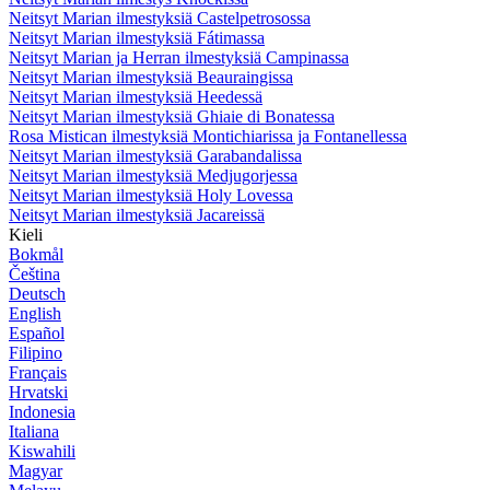
Neitsyt Marian ilmestyksiä Castelpetrosossa
Neitsyt Marian ilmestyksiä Fátimassa
Neitsyt Marian ja Herran ilmestyksiä Campinassa
Neitsyt Marian ilmestyksiä Beauraingissa
Neitsyt Marian ilmestyksiä Heedessä
Neitsyt Marian ilmestyksiä Ghiaie di Bonatessa
Rosa Mistican ilmestyksiä Montichiarissa ja Fontanellessa
Neitsyt Marian ilmestyksiä Garabandalissa
Neitsyt Marian ilmestyksiä Medjugorjessa
Neitsyt Marian ilmestyksiä Holy Lovessa
Neitsyt Marian ilmestyksiä Jacareissä
Kieli
Bokmål
Čeština
Deutsch
English
Español
Filipino
Français
Hrvatski
Indonesia
Italiana
Kiswahili
Magyar