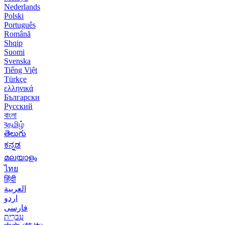
Nederlands
Polski
Português
Română
Shqip
Suomi
Svenska
Tiếng Việt
Türkçe
ελληνικά
Български
Русский
বাংলা
বதமிழ்
తెలుగు
ಕನ್ನಡ
മലയാളം
ไทย
हिंदी
العربية
اردو
فارسی
עִברִית