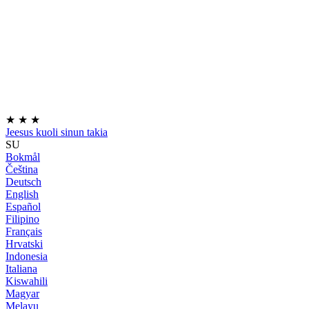
★
★
★
Jeesus kuoli sinun takia
SU
Bokmål
Čeština
Deutsch
English
Español
Filipino
Français
Hrvatski
Indonesia
Italiana
Kiswahili
Magyar
Melayu