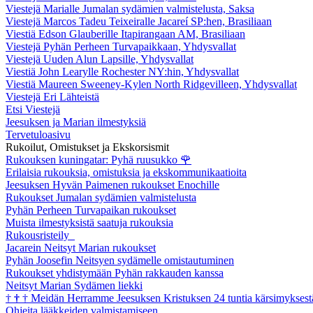
Viestejä Marialle Jumalan sydämien valmistelusta, Saksa
Viestejä Marcos Tadeu Teixeiralle Jacareí SP:hen, Brasiliaan
Viestiä Edson Glauberille Itapirangaan AM, Brasiliaan
Viestejä Pyhän Perheen Turvapaikkaan, Yhdysvallat
Viestejä Uuden Alun Lapsille, Yhdysvallat
Viestiä John Learylle Rochester NY:hin, Yhdysvallat
Viestiä Maureen Sweeney-Kylen North Ridgevilleen, Yhdysvallat
Viestejä Eri Lähteistä
Etsi Viestejä
Jeesuksen ja Marian ilmestyksiä
Tervetuloasivu
Rukoilut, Omistukset ja Ekskorsismit
Rukouksen kuningatar: Pyhä ruusukko
🌹
Erilaisia rukouksia, omistuksia ja ekskommunikaatioita
Jeesuksen Hyvän Paimenen rukoukset Enochille
Rukoukset Jumalan sydämien valmistelusta
Pyhän Perheen Turvapaikan rukoukset
Muista ilmestyksistä saatuja rukouksia
Rukousristeily
Jacarein Neitsyt Marian rukoukset
Pyhän Joosefin Neitsyen sydämelle omistautuminen
Rukoukset yhdistymään Pyhän rakkauden kanssa
Neitsyt Marian Sydämen liekki
†
†
†
Meidän Herramme Jeesuksen Kristuksen 24 tuntia kärsimyksest
Ohjeita lääkkeiden valmistamiseen