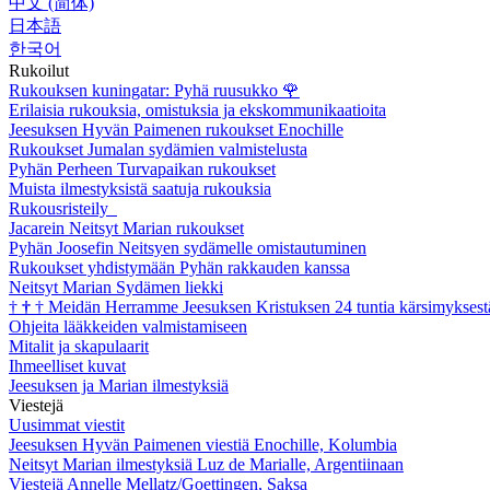
中文 (简体)
日本語
한국어
Rukoilut
Rukouksen kuningatar: Pyhä ruusukko
🌹
Erilaisia rukouksia, omistuksia ja ekskommunikaatioita
Jeesuksen Hyvän Paimenen rukoukset Enochille
Rukoukset Jumalan sydämien valmistelusta
Pyhän Perheen Turvapaikan rukoukset
Muista ilmestyksistä saatuja rukouksia
Rukousristeily
Jacarein Neitsyt Marian rukoukset
Pyhän Joosefin Neitsyen sydämelle omistautuminen
Rukoukset yhdistymään Pyhän rakkauden kanssa
Neitsyt Marian Sydämen liekki
†
†
†
Meidän Herramme Jeesuksen Kristuksen 24 tuntia kärsimyksest
Ohjeita lääkkeiden valmistamiseen
Mitalit ja skapulaarit
Ihmeelliset kuvat
Jeesuksen ja Marian ilmestyksiä
Viestejä
Uusimmat viestit
Jeesuksen Hyvän Paimenen viestiä Enochille, Kolumbia
Neitsyt Marian ilmestyksiä Luz de Marialle, Argentiinaan
Viestejä Annelle Mellatz/Goettingen, Saksa