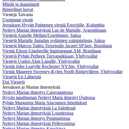
Mitalit ja skapulaarit
Ihmeelliset kuvat
Viestejä Taivasta
Uusimmat viestit
Jeesuksen Hyvän Paimenen viestiä Enochille, Kolumbia
Neitsyt Marian ilmestyksiä Luz de Marialle, Argentiinaan
Viestejä Annelle Mellatz/Goettingen, Saksa
Viestejä Marialle Jumalan sydämien valmistelusta, Saksa
Viestejä Marcos Tadeu Teixeiralle Jacareí SP:hen, Brasiliaan
Viestiä Edson Glauberille Itapirangaan AM, Brasiliaan
Viestejä Pyhän Perheen Turvapaikkaan, Yhdysvallat
Viestejä Uuden Alun Lapsille, Yhdysvallat
Viestiä John Learylle Rochester NY:hin, Yhdysvallat
Viestiä Maureen Sweeney-Kylen North Ridgevilleen, Yhdysvallat
Viestejä Eri Lähteistä
Etsi Viestejä
Jeesuksen ja Marian ilmestyksiä
Neitsyt Marian ilmestys Caravaggiossa
Hyvän tapahtuman Neitsyt Maria ilmestyi Quitossa
Pyhän Margareta Maria Alacoquen ilmoitukset
Neitsyt Marian ilmestyksiä La Salettessä
Neitsyt Marian ilmestyksiä Lourdesissa
Neitsyt Marian ilmestys Pontmainissa
Neitsyt Marian ilmestyksiä Pellevoisissa
Neitsyt Marian ilmestys Knockissa