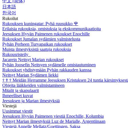
中文 (简体)
日本語
한국어
Rukoilut
Rukouksen kuningatar: Pyhä ruusukko
🌹
Erilaisia rukouksia, omistuksia ja ekskommunikaatioita
Jeesuksen Hyvän Paimenen rukoukset Enochille
Rukoukset Jumalan sydämien valmistelusta
Pyhän Perheen Turvapaikan rukoukset
Muista ilmestyksistä saatuja rukouksia
Rukousristeily
Jacarein Neitsyt Marian rukoukset
Pyhän Joosefin Neitsyen sydämelle omistautuminen
Rukoukset yhdistymään Pyhän rakkauden kanssa
Neitsyt Marian Sydämen liekki
†
†
†
Meidän Herramme Jeesuksen Kristuksen 24 tuntia kärsimyksest
Ohjeita lääkkeiden valmistamiseen
Mitalit ja skapulaarit
Ihmeelliset kuvat
Jeesuksen ja Marian ilmestyksiä
Viestejä
Uusimmat viestit
Jeesuksen Hyvän Paimenen viestiä Enochille, Kolumbia
Neitsyt Marian ilmestyksiä Luz de Marialle, Argentiinaan
Viestejä Annelle Mellatz/Goettingen, Saksa