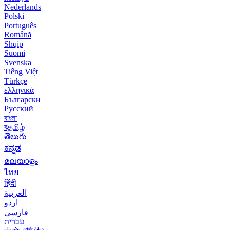
Nederlands
Polski
Português
Română
Shqip
Suomi
Svenska
Tiếng Việt
Türkçe
ελληνικά
Български
Русский
বাংলা
বதமிழ்
తెలుగు
ಕನ್ನಡ
മലയാളം
ไทย
हिंदी
العربية
اردو
فارسی
עִברִית