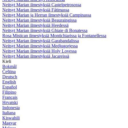
Neitsyt Marian ilmestyksiä Castelpetrosossa
Neitsyt Marian ilmestyksiä Fátimassa
Neitsyt Marian ja Herran ilmestyksiä Campinassa
Neitsyt Marian ilmestyksiä Beauraingissa
Neitsyt Marian ilmestyksiä Heedessä
Neitsyt Marian ilmestyksiä Ghiaie di Bonatessa
Rosa Mistican ilmestyksiä Montichiarissa ja Fontanellessa
Neitsyt Marian ilmestyksiä Garabandalissa
Neitsyt Marian ilmestyksiä Medjugorjessa
Neitsyt Marian ilmestyksiä Holy Lovessa
Neitsyt Marian ilmestyksiä Jacareissä
Kieli
Bokmål
Čeština
Deutsch
English
Español
Filipino
Français
Hrvatski
Indonesia
Italiana
Kiswahili
Magyar