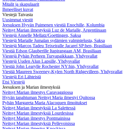
Mitalit ja skapulaarit
Ihmeelliset kuvat
Viestejä Taivasta
Uusimmat viestit
Jeesuksen Hyvän Paimenen viestiä Enochille, Kolumbia
Neitsyt Marian ilmestyksiä Luz de Marialle, Argentiinaan
Viestejä Annelle Mellatz/Goettingen, Saksa
Viestejä Marialle Jumalan sydämien valmistelusta, Saksa
Viestejä Marcos Tadeu Teixeiralle Jacareí SP:hen, Brasiliaan
Viestiä Edson Glauberille Itapirangaan AM, Brasiliaan
Viestejä Pyhän Perheen Turvapaikkaan, Yhdysvallat
Viestejä Uuden Alun Lapsille, Yhdysvallat
Viestiä John Learylle Rochester NY:hin, Yhdysvallat
Viestiä Maureen Sweeney-Kylen North Ridgevilleen, Yhdysvallat
Viestejä Eri Lähteistä
Etsi Viestejä
Jeesuksen ja Marian ilmestyksiä
Neitsyt Marian ilmestys Caravaggiossa
Hyvän tapahtuman Neitsyt Maria ilmestyi Quitossa
Pyhän Margareta Maria Alacoquen ilmoitukset
Neitsyt Marian ilmestyksiä La Salettessä
Neitsyt Marian ilmestyksiä Lourdesissa
Neitsyt Marian ilmestys Pontmainissa
Neitsyt Marian ilmestyksiä Pellevoisissa
Neitsyt Marian ilmestys Knockissa