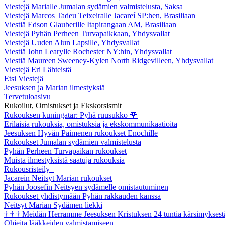
Viestejä Marialle Jumalan sydämien valmistelusta, Saksa
Viestejä Marcos Tadeu Teixeiralle Jacareí SP:hen, Brasiliaan
Viestiä Edson Glauberille Itapirangaan AM, Brasiliaan
Viestejä Pyhän Perheen Turvapaikkaan, Yhdysvallat
Viestejä Uuden Alun Lapsille, Yhdysvallat
Viestiä John Learylle Rochester NY:hin, Yhdysvallat
Viestiä Maureen Sweeney-Kylen North Ridgevilleen, Yhdysvallat
Viestejä Eri Lähteistä
Etsi Viestejä
Jeesuksen ja Marian ilmestyksiä
Tervetuloasivu
Rukoilut, Omistukset ja Ekskorsismit
Rukouksen kuningatar: Pyhä ruusukko
🌹
Erilaisia rukouksia, omistuksia ja ekskommunikaatioita
Jeesuksen Hyvän Paimenen rukoukset Enochille
Rukoukset Jumalan sydämien valmistelusta
Pyhän Perheen Turvapaikan rukoukset
Muista ilmestyksistä saatuja rukouksia
Rukousristeily
Jacarein Neitsyt Marian rukoukset
Pyhän Joosefin Neitsyen sydämelle omistautuminen
Rukoukset yhdistymään Pyhän rakkauden kanssa
Neitsyt Marian Sydämen liekki
†
†
†
Meidän Herramme Jeesuksen Kristuksen 24 tuntia kärsimyksest
Ohjeita lääkkeiden valmistamiseen