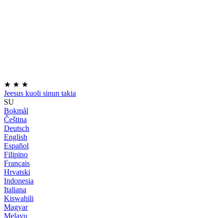
★
★
★
Jeesus kuoli sinun takia
SU
Bokmål
Čeština
Deutsch
English
Español
Filipino
Français
Hrvatski
Indonesia
Italiana
Kiswahili
Magyar
Melayu