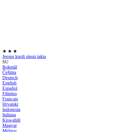
★
★
★
Jeesus kuoli sinun takia
SU
Bokmål
Čeština
Deutsch
English
Español
Filipino
Français
Hrvatski
Indonesia
Italiana
Kiswahili
Magyar
Melayu