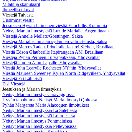
Mitalit ja skapulaarit
Ihmeelliset kuvat
Viestejä Taivasta
Uusimmat viestit
Jeesuksen Hyvän Paimenen viestiä Enochille, Kolumbia
Neitsyt Marian ilmestyksiä Luz de Marialle, Argentiinaan
Viestejä Annelle Mellatz/Goettingen, Saksa
Viestejä Marialle Jumalan sydämien valmistelusta, Saksa
Viestejä Marcos Tadeu Teixeiralle Jacareí SP:hen, Brasiliaan
Viestiä Edson Glauberille Itapirangaan AM, Brasiliaan
Viestejä Pyhän Perheen Turvapaikkaan, Yhdysvallat
Viestejä Uuden Alun Lapsille, Yhdysvallat
Viestiä John Learylle Rochester NY:hin, Yhdysvallat
Viestiä Maureen Sweeney-Kylen North Ridgevilleen, Yhdysvallat
Viestejä Eri Lähteistä
Etsi Viestejä
Jeesuksen ja Marian ilmestyksiä
Neitsyt Marian ilmestys Caravaggiossa
Hyvän tapahtuman Neitsyt Maria ilmestyi Quitossa
Pyhän Margareta Maria Alacoquen ilmoitukset
Neitsyt Marian ilmestyksiä La Salettessä
Neitsyt Marian ilmestyksiä Lourdesissa
Neitsyt Marian ilmestys Pontmainissa
Neitsyt Marian ilmestyksiä Pellevoisissa
Neitsyt Marian ilmestys Knockissa