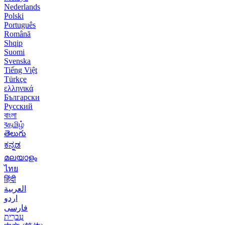
Nederlands
Polski
Português
Română
Shqip
Suomi
Svenska
Tiếng Việt
Türkçe
ελληνικά
Български
Русский
বাংলা
বதமிழ்
తెలుగు
ಕನ್ನಡ
മലയാളം
ไทย
हिंदी
العربية
اردو
فارسی
עִברִית