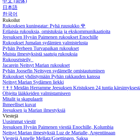
中文 (简体)
日本語
한국어
Rukoilut
Rukouksen kuningatar: Pyhä ruusukko
🌹
Erilaisia rukouksia, omistuksia ja ekskommunikaatioita
Jeesuksen Hyvän Paimenen rukoukset Enochille
Rukoukset Jumalan sydämien valmistelusta
Pyhän Perheen Turvapaikan rukoukset
Muista ilmestyksistä saatuja rukouksia
Rukousristeily
Jacarein Neitsyt Marian rukoukset
Pyhän Joosefin Neitsyen sydämelle omistautuminen
Rukoukset yhdistymään Pyhän rakkauden kanssa
Neitsyt Marian Sydämen liekki
†
†
†
Meidän Herramme Jeesuksen Kristuksen 24 tuntia kärsimyksest
Ohjeita lääkkeiden valmistamiseen
Mitalit ja skapulaarit
Ihmeelliset kuvat
Jeesuksen ja Marian ilmestyksiä
Viestejä
Uusimmat viestit
Jeesuksen Hyvän Paimenen viestiä Enochille, Kolumbia
Neitsyt Marian ilmestyksiä Luz de Marialle, Argentiinaan
Viestejä Annelle Mellatz/Goettingen, Saksa