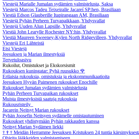
Viestejä Marialle Jumalan sydämien valmistelusta, Saksa
Viestejä Marcos Tadeu Teixeiralle Jacareí SP:hen, Brasiliaan
Viestiä Edson Glauberille Itapirangaan AM, Brasiliaan
Viestejä Pyhän Perheen Turvapaikkaan, Yhdysvallat
Viestejä Uuden Alun Lapsille, Yhdysvallat
Viestiä John Learylle Rochester NY:hin, Yhdysvallat
Viestiä Maureen Sweeney-Kylen North Ridgevilleen, Yhdysvallat
Viestejä Eri Lähteistä
Etsi Viestejä
Jeesuksen ja Marian ilmestyksiä
Tervetuloasivu
Rukoilut, Omistukset ja Ekskorsismit
Rukouksen kuningatar: Pyhä ruusukko
🌹
Erilaisia rukouksia, omistuksia ja ekskommunikaatioita
Jeesuksen Hyvän Paimenen rukoukset Enochille
Rukoukset Jumalan sydämien valmistelusta
Pyhän Perheen Turvapaikan rukoukset
Muista ilmestyksistä saatuja rukouksia
Rukousristeily
Jacarein Neitsyt Marian rukoukset
Pyhän Joosefin Neitsyen sydämelle omistautuminen
Rukoukset yhdistymään Pyhän rakkauden kanssa
Neitsyt Marian Sydämen liekki
†
†
†
Meidän Herramme Jeesuksen Kristuksen 24 tuntia kärsimyksest
Ohjeita lääkkeiden valmistamiseen