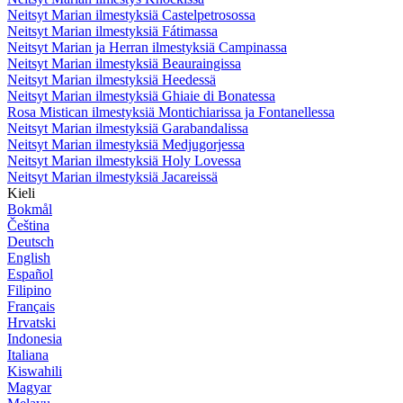
Neitsyt Marian ilmestyksiä Castelpetrosossa
Neitsyt Marian ilmestyksiä Fátimassa
Neitsyt Marian ja Herran ilmestyksiä Campinassa
Neitsyt Marian ilmestyksiä Beauraingissa
Neitsyt Marian ilmestyksiä Heedessä
Neitsyt Marian ilmestyksiä Ghiaie di Bonatessa
Rosa Mistican ilmestyksiä Montichiarissa ja Fontanellessa
Neitsyt Marian ilmestyksiä Garabandalissa
Neitsyt Marian ilmestyksiä Medjugorjessa
Neitsyt Marian ilmestyksiä Holy Lovessa
Neitsyt Marian ilmestyksiä Jacareissä
Kieli
Bokmål
Čeština
Deutsch
English
Español
Filipino
Français
Hrvatski
Indonesia
Italiana
Kiswahili
Magyar