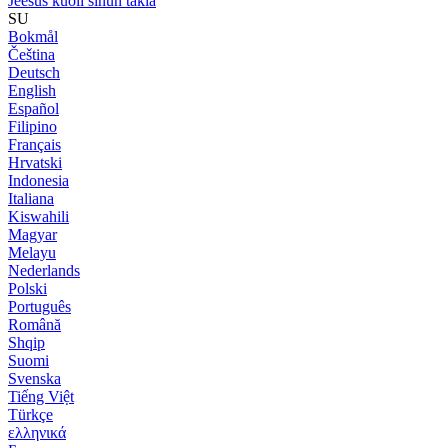
Jeesus kuoli sinun takia
SU
Bokmål
Čeština
Deutsch
English
Español
Filipino
Français
Hrvatski
Indonesia
Italiana
Kiswahili
Magyar
Melayu
Nederlands
Polski
Português
Română
Shqip
Suomi
Svenska
Tiếng Việt
Türkçe
ελληνικά