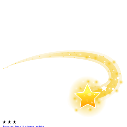
★
★
★