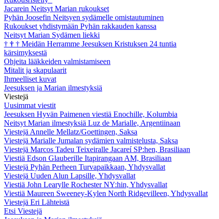
Jacarein Neitsyt Marian rukoukset
Pyhän Joosefin Neitsyen sydämelle omistautuminen
Rukoukset yhdistymään Pyhän rakkauden kanssa
Neitsyt Marian Sydämen liekki
†
†
†
Meidän Herramme Jeesuksen Kristuksen 24 tuntia
kärsimyksestä
Ohjeita lääkkeiden valmistamiseen
Mitalit ja skapulaarit
Ihmeelliset kuvat
Jeesuksen ja Marian ilmestyksiä
Viestejä
Uusimmat viestit
Jeesuksen Hyvän Paimenen viestiä Enochille, Kolumbia
Neitsyt Marian ilmestyksiä Luz de Marialle, Argentiinaan
Viestejä Annelle Mellatz/Goettingen, Saksa
Viestejä Marialle Jumalan sydämien valmistelusta, Saksa
Viestejä Marcos Tadeu Teixeiralle Jacareí SP:hen, Brasiliaan
Viestiä Edson Glauberille Itapirangaan AM, Brasiliaan
Viestejä Pyhän Perheen Turvapaikkaan, Yhdysvallat
Viestejä Uuden Alun Lapsille, Yhdysvallat
Viestiä John Learylle Rochester NY:hin, Yhdysvallat
Viestiä Maureen Sweeney-Kylen North Ridgevilleen, Yhdysvallat
Viestejä Eri Lähteistä
Etsi Viestejä