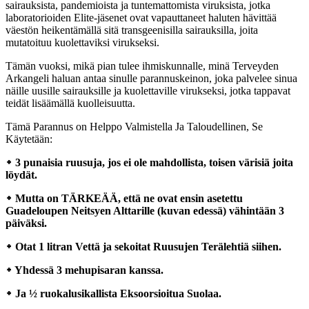
sairauksista, pandemioista ja tuntemattomista viruksista, jotka
laboratorioiden Elite-jäsenet ovat vapauttaneet haluten hävittää
väestön heikentämällä sitä transgeenisilla sairauksilla, joita
mutatoituu kuolettaviksi virukseksi.
Tämän vuoksi, mikä pian tulee ihmiskunnalle, minä Terveyden
Arkangeli haluan antaa sinulle parannuskeinon, joka palvelee sinua
näille uusille sairauksille ja kuolettaville virukseksi, jotka tappavat
teidät lisäämällä kuolleisuutta.
Tämä Parannus on Helppo Valmistella Ja Taloudellinen, Se
Käytetään:
᛭ 3 punaisia ruusuja, jos ei ole mahdollista, toisen värisiä joita
löydät.
᛭ Mutta on TÄRKEÄÄ, että ne ovat ensin asetettu
Guadeloupen Neitsyen Alttarille (kuvan edessä) vähintään 3
päiväksi.
᛭ Otat 1 litran Vettä ja sekoitat Ruusujen Terälehtiä siihen.
᛭ Yhdessä 3 mehupisaran kanssa.
᛭ Ja ½ ruokalusikallista Eksoorsioitua Suolaa.