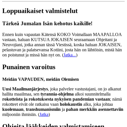
Loppuaikaiset valmistelut
Tärkeä Jumalan Isän kehotus kaikille!
Ennen kuin vapautan Kätensä KOKO Voimallaan MAAPALLOA
vastaan, haluan KUTSUA JOKAISEN seuraamaan Ohjeitani ja
Neuvojiani, jotka annan tässä Viestissä, koska haluan JOKAISEN,
pelastuvan ja palatsevansa Kotiini, josta hän on lähtöisin, mistä hän
on poistunut ja missä hän nyt on.
(
Jatka...
)
Punainen varoitus
Meidän VAPAUDEN, meidän Olemisen
Uusi Maailmanjärjestys
, joka palvelee vastustajani, on jo alkanut
hallita maailmaa, sen
tyrannia-ohjelma
alkoi suunnitelmalla
rokotteista ja rokotuksesta nykyisen pandemian vastaan
; nämä
rokotteet eivät ole ratkaisu vaan
holokaustin
alku, joka johtaa
kuolemaan
,
transhumanismiin
ja
pahan merkkiin asennettaviin
miljooniin ihmisiin. (
Jatka
)
Ohjeita lääkkeiden valmistamiseen