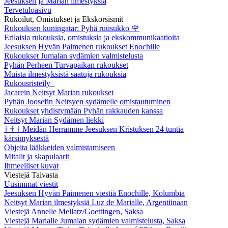
Jeesuksen ja Marian ilmestyksiä
Tervetuloasivu
Rukoilut, Omistukset ja Ekskorsismit
Rukouksen kuningatar: Pyhä ruusukko
🌹
Erilaisia rukouksia, omistuksia ja ekskommunikaatioita
Jeesuksen Hyvän Paimenen rukoukset Enochille
Rukoukset Jumalan sydämien valmistelusta
Pyhän Perheen Turvapaikan rukoukset
Muista ilmestyksistä saatuja rukouksia
Rukousristeily
Jacarein Neitsyt Marian rukoukset
Pyhän Joosefin Neitsyen sydämelle omistautuminen
Rukoukset yhdistymään Pyhän rakkauden kanssa
Neitsyt Marian Sydämen liekki
†
†
†
Meidän Herramme Jeesuksen Kristuksen 24 tuntia
kärsimyksestä
Ohjeita lääkkeiden valmistamiseen
Mitalit ja skapulaarit
Ihmeelliset kuvat
Viestejä Taivasta
Uusimmat viestit
Jeesuksen Hyvän Paimenen viestiä Enochille, Kolumbia
Neitsyt Marian ilmestyksiä Luz de Marialle, Argentiinaan
Viestejä Annelle Mellatz/Goettingen, Saksa
Viestejä Marialle Jumalan sydämien valmistelusta, Saksa