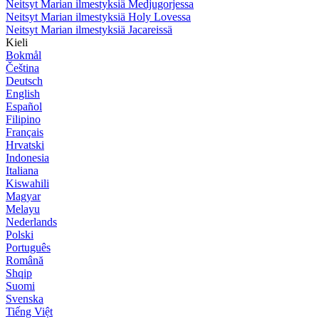
Neitsyt Marian ilmestyksiä Medjugorjessa
Neitsyt Marian ilmestyksiä Holy Lovessa
Neitsyt Marian ilmestyksiä Jacareissä
Kieli
Bokmål
Čeština
Deutsch
English
Español
Filipino
Français
Hrvatski
Indonesia
Italiana
Kiswahili
Magyar
Melayu
Nederlands
Polski
Português
Română
Shqip
Suomi
Svenska
Tiếng Việt