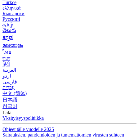
Türkçe
ελληνικά
Български
Русский
தமிழ்
తెలుగు
ಕನ್ನಡ
മലയാളം
ไทย
বাংলা
हिंदी
العربية
اردو
فارسی
עִברִית
中文 (简体)
日本語
한국어
Laki
Yksityisyyspolitiikka
Ohjeet tälle vuodelle 2025
Sairauksien, pandemioiden ja tuntemattomien virusten suhteen