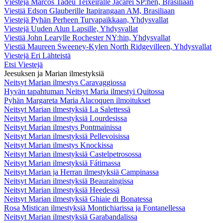
Viestejä Marcos Tadeu Teixeiralle Jacareí SP:hen, Brasiliaan
Viestiä Edson Glauberille Itapirangaan AM, Brasiliaan
Viestejä Pyhän Perheen Turvapaikkaan, Yhdysvallat
Viestejä Uuden Alun Lapsille, Yhdysvallat
Viestiä John Learylle Rochester NY:hin, Yhdysvallat
Viestiä Maureen Sweeney-Kylen North Ridgevilleen, Yhdysvallat
Viestejä Eri Lähteistä
Etsi Viestejä
Jeesuksen ja Marian ilmestyksiä
Neitsyt Marian ilmestys Caravaggiossa
Hyvän tapahtuman Neitsyt Maria ilmestyi Quitossa
Pyhän Margareta Maria Alacoquen ilmoitukset
Neitsyt Marian ilmestyksiä La Salettessä
Neitsyt Marian ilmestyksiä Lourdesissa
Neitsyt Marian ilmestys Pontmainissa
Neitsyt Marian ilmestyksiä Pellevoisissa
Neitsyt Marian ilmestys Knockissa
Neitsyt Marian ilmestyksiä Castelpetrosossa
Neitsyt Marian ilmestyksiä Fátimassa
Neitsyt Marian ja Herran ilmestyksiä Campinassa
Neitsyt Marian ilmestyksiä Beauraingissa
Neitsyt Marian ilmestyksiä Heedessä
Neitsyt Marian ilmestyksiä Ghiaie di Bonatessa
Rosa Mistican ilmestyksiä Montichiarissa ja Fontanellessa
Neitsyt Marian ilmestyksiä Garabandalissa