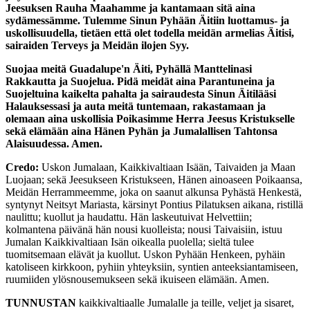
Jeesuksen Rauha Maahamme ja kantamaan sitä aina
sydämessämme. Tulemme Sinun Pyhään Äitiin luottamus- ja
uskollisuudella, tietäen että olet todella meidän armelias Äitisi,
sairaiden Terveys ja Meidän ilojen Syy.
Suojaa meitä Guadalupe'n Äiti, Pyhällä Manttelinasi
Rakkautta ja Suojelua. Pidä meidät aina Parantuneina ja
Suojeltuina kaikelta pahalta ja sairaudesta Sinun Äitilääsi
Halauksessasi ja auta meitä tuntemaan, rakastamaan ja
olemaan aina uskollisia Poikasimme Herra Jeesus Kristukselle
sekä elämään aina Hänen Pyhän ja Jumalallisen Tahtonsa
Alaisuudessa. Amen.
Credo:
Uskon Jumalaan, Kaikkivaltiaan Isään, Taivaiden ja Maan
Luojaan; sekä Jeesukseen Kristukseen, Hänen ainoaseen Poikaansa,
Meidän Herrammeemme, joka on saanut alkunsa Pyhästä Henkestä,
syntynyt Neitsyt Mariasta, kärsinyt Pontius Pilatuksen aikana, ristillä
naulittu; kuollut ja haudattu. Hän laskeutuivat Helvettiin;
kolmantena päivänä hän nousi kuolleista; nousi Taivaisiin, istuu
Jumalan Kaikkivaltiaan Isän oikealla puolella; sieltä tulee
tuomitsemaan elävät ja kuollut. Uskon Pyhään Henkeen, pyhäin
katoliseen kirkkoon, pyhiin yhteyksiin, syntien anteeksiantamiseen,
ruumiiden ylösnousemukseen sekä ikuiseen elämään. Amen.
TUNNUSTAN
kaikkivaltiaalle Jumalalle ja teille, veljet ja sisaret,