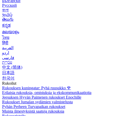
Български
Русский
বাংলা
বதமிழ்
తెలుగు
ಕನ್ನಡ
മലയാളം
ไทย
हिंदी
العربية
اردو
فارسی
עִברִית
中文 (简体)
日本語
한국어
Rukoilut
Rukouksen kuningatar: Pyhä ruusukko
🌹
Erilaisia rukouksia, omistuksia ja ekskommunikaatioita
Jeesuksen Hyvän Paimenen rukoukset Enochille
Rukoukset Jumalan sydämien valmistelusta
Pyhän Perheen Turvapaikan rukoukset
Muista ilmestyksistä saatuja rukouksia
Rukousristeily