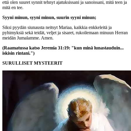
että olen suuret synnit tehnyt ajatuksissani ja sanoissani, mitä teen ja
mitä en tee.
Syyni minun, syyni minun, suurin syyni minun;
Siksi pyydän siunausta neitsyt Mariaa, kaikkia enkkeleitä ja
pyhimyksiä sekä teidät, veljet ja sisaret, rukoilemaan minuun Herran
meidän Jumalamme. Amen.
(Raamatussa katso Jeremia 31:19: "kun minä lunastauduin...
iskisin rintani.")
SURULLISET MYSTEERIT