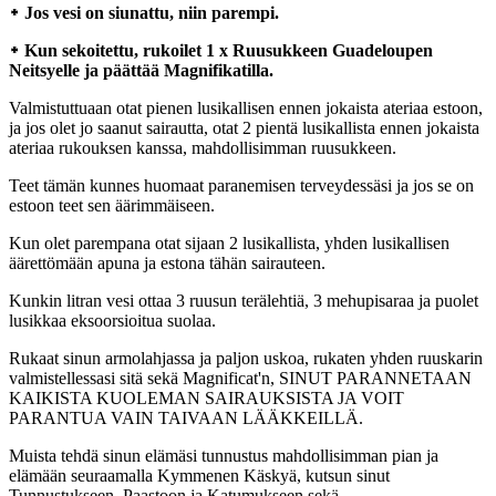
᛭ Jos vesi on siunattu, niin parempi.
᛭ Kun sekoitettu, rukoilet 1 x Ruusukkeen Guadeloupen
Neitsyelle ja päättää Magnifikatilla.
Valmistuttuaan otat pienen lusikallisen ennen jokaista ateriaa estoon,
ja jos olet jo saanut sairautta, otat 2 pientä lusikallista ennen jokaista
ateriaa rukouksen kanssa, mahdollisimman ruusukkeen.
Teet tämän kunnes huomaat paranemisen terveydessäsi ja jos se on
estoon teet sen äärimmäiseen.
Kun olet parempana otat sijaan 2 lusikallista, yhden lusikallisen
äärettömään apuna ja estona tähän sairauteen.
Kunkin litran vesi ottaa 3 ruusun terälehtiä, 3 mehupisaraa ja puolet
lusikkaa eksoorsioitua suolaa.
Rukaat sinun armolahjassa ja paljon uskoa, rukaten yhden ruuskarin
valmistellessasi sitä sekä Magnificat'n, SINUT PARANNETAAN
KAIKISTA KUOLEMAN SAIRAUKSISTA JA VOIT
PARANTUA VAIN TAIVAAN LÄÄKKEILLÄ.
Muista tehdä sinun elämäsi tunnustus mahdollisimman pian ja
elämään seuraamalla Kymmenen Käskyä, kutsun sinut
Tunnustukseen, Paastoon ja Katumukseen sekä