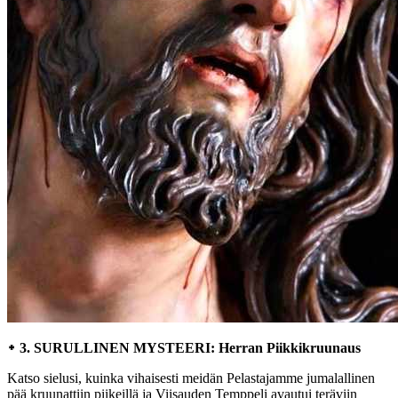
᛭ 3. SURULLINEN MYSTEERI: Herran Piikkikruunaus
Katso sielusi, kuinka vihaisesti meidän Pelastajamme jumalallinen
pää kruunattiin piikeillä ja Viisauden Temppeli avautui teräviin