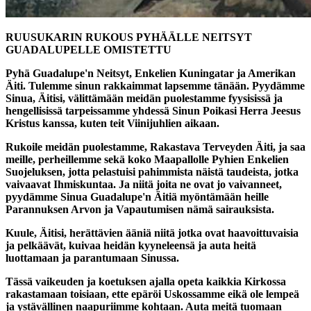
RUUSUKARIN RUKOUS PYHÄÄLLE NEITSYT
GUADALUPELLE OMISTETTU
Pyhä Guadalupe'n Neitsyt, Enkelien Kuningatar ja Amerikan
Äiti. Tulemme sinun rakkaimmat lapsemme tänään. Pyydämme
Sinua, Äitisi, välittämään meidän puolestamme fyysisissä ja
hengellisissä tarpeissamme yhdessä Sinun Poikasi Herra Jeesus
Kristus kanssa, kuten teit Viinijuhlien aikaan.
Rukoile meidän puolestamme, Rakastava Terveyden Äiti, ja saa
meille, perheillemme sekä koko Maapallolle Pyhien Enkelien
Suojeluksen, jotta pelastuisi pahimmista näistä taudeista, jotka
vaivaavat Ihmiskuntaa. Ja niitä joita ne ovat jo vaivanneet,
pyydämme Sinua Guadalupe'n Äitiä myöntämään heille
Parannuksen Arvon ja Vapautumisen nämä sairauksista.
Kuule, Äitisi, herättävien ääniä niitä jotka ovat haavoittuvaisia
ja pelkäävät, kuivaa heidän kyyneleensä ja auta heitä
luottamaan ja parantumaan Sinussa.
Tässä vaikeuden ja koetuksen ajalla opeta kaikkia Kirkossa
rakastamaan toisiaan, ette epäröi Uskossamme eikä ole lempeä
ja ystävällinen naapuriimme kohtaan. Auta meitä tuomaan