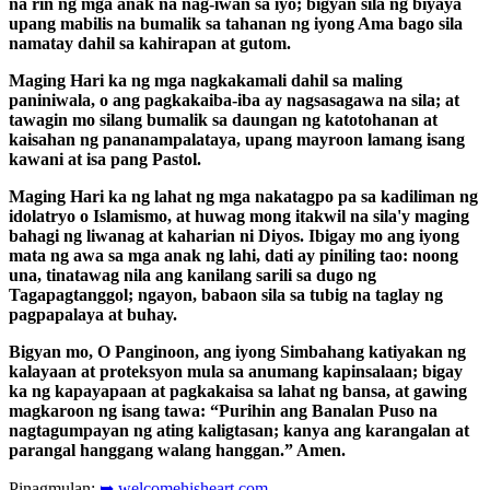
na rin ng mga anak na nag-iwan sa iyo; bigyan sila ng biyaya
upang mabilis na bumalik sa tahanan ng iyong Ama bago sila
namatay dahil sa kahirapan at gutom.
Maging Hari ka ng mga nagkakamali dahil sa maling
paniniwala, o ang pagkakaiba-iba ay nagsasagawa na sila; at
tawagin mo silang bumalik sa daungan ng katotohanan at
kaisahan ng pananampalataya, upang mayroon lamang isang
kawani at isa pang Pastol.
Maging Hari ka ng lahat ng mga nakatagpo pa sa kadiliman ng
idolatryo o Islamismo, at huwag mong itakwil na sila'y maging
bahagi ng liwanag at kaharian ni Diyos. Ibigay mo ang iyong
mata ng awa sa mga anak ng lahi, dati ay piniling tao: noong
una, tinatawag nila ang kanilang sarili sa dugo ng
Tagapagtanggol; ngayon, babaon sila sa tubig na taglay ng
pagpapalaya at buhay.
Bigyan mo, O Panginoon, ang iyong Simbahang katiyakan ng
kalayaan at proteksyon mula sa anumang kapinsalaan; bigay
ka ng kapayapaan at pagkakaisa sa lahat ng bansa, at gawing
magkaroon ng isang tawa: “Purihin ang Banalan Puso na
nagtagumpayan ng ating kaligtasan; kanya ang karangalan at
parangal hanggang walang hanggan.” Amen.
Pinagmulan:
➥ welcomehisheart.com