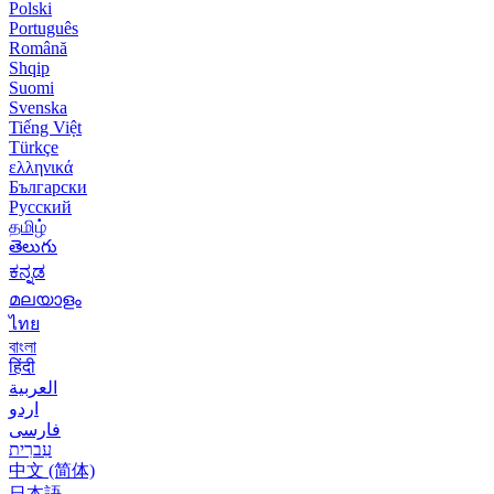
Polski
Português
Română
Shqip
Suomi
Svenska
Tiếng Việt
Türkçe
ελληνικά
Български
Русский
தமிழ்
తెలుగు
ಕನ್ನಡ
മലയാളം
ไทย
বাংলা
हिंदी
العربية
اردو
فارسی
עִברִית
中文 (简体)
日本語