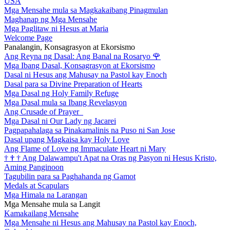
USA
Mga Mensahe mula sa Magkakaibang Pinagmulan
Maghanap ng Mga Mensahe
Mga Paglitaw ni Hesus at Maria
Welcome Page
Panalangin, Konsagrasyon at Ekorsismo
Ang Reyna ng Dasal: Ang Banal na Rosaryo
🌹
Mga Ibang Dasal, Konsagrasyon at Ekorsismo
Dasal ni Hesus ang Mahusay na Pastol kay Enoch
Dasal para sa Divine Preparation of Hearts
Mga Dasal ng Holy Family Refuge
Mga Dasal mula sa Ibang Revelasyon
Ang Crusade of Prayer
Mga Dasal ni Our Lady ng Jacarei
Pagpapahalaga sa Pinakamalinis na Puso ni San Jose
Dasal upang Magkaisa kay Holy Love
Ang Flame of Love ng Immaculate Heart ni Mary
†
†
†
Ang Dalawampu't Apat na Oras ng Pasyon ni Hesus Kristo,
Aming Panginoon
Tagubilin para sa Paghahanda ng Gamot
Medals at Scapulars
Mga Himala na Larangan
Mga Mensahe mula sa Langit
Kamakailang Mensahe
Mga Mensahe ni Hesus ang Mahusay na Pastol kay Enoch,