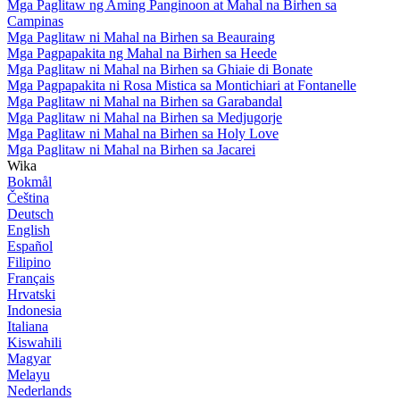
Mga Paglitaw ng Aming Panginoon at Mahal na Birhen sa
Campinas
Mga Paglitaw ni Mahal na Birhen sa Beauraing
Mga Pagpapakita ng Mahal na Birhen sa Heede
Mga Paglitaw ni Mahal na Birhen sa Ghiaie di Bonate
Mga Pagpapakita ni Rosa Mistica sa Montichiari at Fontanelle
Mga Paglitaw ni Mahal na Birhen sa Garabandal
Mga Paglitaw ni Mahal na Birhen sa Medjugorje
Mga Paglitaw ni Mahal na Birhen sa Holy Love
Mga Paglitaw ni Mahal na Birhen sa Jacarei
Wika
Bokmål
Čeština
Deutsch
English
Español
Filipino
Français
Hrvatski
Indonesia
Italiana
Kiswahili
Magyar
Melayu
Nederlands