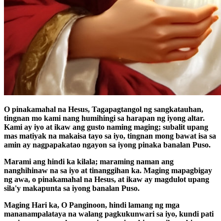
O pinakamahal na Hesus, Tagapagtangol ng sangkatauhan,
tingnan mo kami nang humihingi sa harapan ng iyong altar.
Kami ay iyo at ikaw ang gusto naming maging; subalit upang
mas matiyak na makaisa tayo sa iyo, tingnan mong bawat isa sa
amin ay nagpapakatao ngayon sa iyong pinaka banalan Puso.
Marami ang hindi ka kilala; maraming naman ang
nanghihinaw na sa iyo at tinanggihan ka. Maging mapagbigay
ng awa, o pinakamahal na Hesus, at ikaw ay magdulot upang
sila'y makapunta sa iyong banalan Puso.
Maging Hari ka, O Panginoon, hindi lamang ng mga
mananampalataya na walang pagkukunwari sa iyo, kundi pati