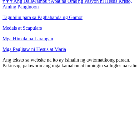
†
†
†
Ang Dalawampu't Apat na Oras ng Pasyon ni Hesus Kristo,
Aming Panginoon
Tagubilin para sa Paghahanda ng Gamot
Medals at Scapulars
Mga Himala na Larangan
Mga Paglitaw ni Hesus at Maria
Ang teksto sa website na ito ay isinalin ng awtomatikong paraan.
Pakiusap, patawarin ang mga kamalian at tumingin sa Ingles na salin