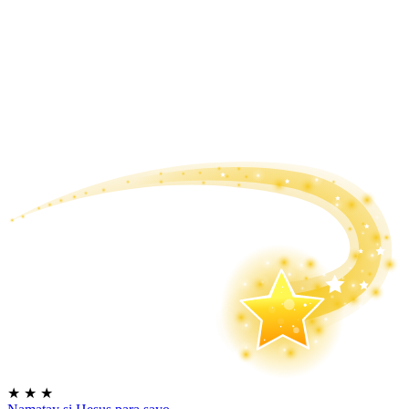
★
★
★