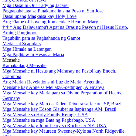
Mga Dasal ni Our Lady ng Jacarei
Pagpapahalaga sa Pinakamalinis na Puso ni San Jose
Dasal upang Magkaisa kay Holy Love
Ang Flame of Love ng Immaculate Heart ni Mary
†
†
†
Ang Dalawampu't Apat na Oras ng Pasyon ni Hesus Kristo,
Aming Panginoon
Tagubilin para sa Paghahanda ng Gamot
Medals at Scapulars
Mga Himala na Larangan
Mga Paglitaw ni Hesus at Maria
Mensahe
Kamakailang Mensahe
Mga Mensahe ni Hesus ang Mahusay na Pastol kay Enoch,
Colombia
Ang Marian Revelations ni Luz de Maria, Argentina
Mensahe kay Anne sa Mellatz/Goettingen, Alemanya
Mga Mensahe kay Maria para sa Divine Preparation of Hearts,
Germany
Mga Mensahe kay Marcos Tadeu Teixeira sa Jacareí SP, Brazil
Mga Mensahe kay Edson Glauber sa Itapiranga AM, Brazil
Mga Mensahe sa Holy Family Refuge, USA
Mga Mensahe sa mga Bata ng Pagbabago, USA
Mga Mensahe kay John Leary sa Rochester NY, USA
Mga Mensahe kay Maureen Sweeney-Kyle sa North Ridgeville,