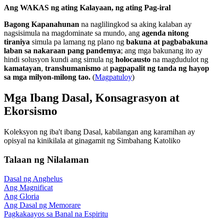
Ang WAKAS ng ating Kalayaan, ng ating Pag-iral
Bagong Kapanahunan
na naglilingkod sa aking kalaban ay
nagsisimula na magdominate sa mundo, ang
agenda nitong
tiraniya
simula pa lamang ng plano ng
bakuna at pagbabakuna
laban sa nakaraan pang pandemya
; ang mga bakunang ito ay
hindi solusyon kundi ang simula ng
holocausto
na magdudulot ng
kamatayan
,
transhumanismo
at
pagpapalit ng tanda ng hayop
sa mga milyon-milong tao.
(
Magpatuloy
)
Mga Ibang Dasal, Konsagrasyon at
Ekorsismo
Koleksyon ng iba't ibang Dasal, kabilangan ang karamihan ay
opisyal na kinikilala at ginagamit ng Simbahang Katoliko
Talaan ng Nilalaman
Dasal ng Anghelus
Ang Magnificat
Ang Gloria
Ang Dasal ng Memorare
Pagkakaayos sa Banal na Espiritu