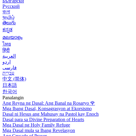
Български
Русский
বাংলা
বதமிழ்
తెలుగు
ಕನ್ನಡ
മലയാളം
ไทย
हिंदी
العربية
اردو
فارسی
עִברִית
中文 (简体)
日本語
한국어
Panalangin
Ang Reyna ng Dasal: Ang Banal na Rosaryo
🌹
Mga Ibang Dasal, Konsagrasyon at Ekorsismo
Dasal ni Hesus ang Mahusay na Pastol kay Enoch
Dasal para sa Divine Preparation of Hearts
Mga Dasal ng Holy Family Refuge
Mga Dasal mula sa Ibang Revelasyon
Ang Crusade of Prayer