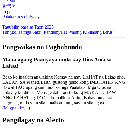
한국어
Legal
Patakaran sa Privacy
Tagubilin para sa Taon 2025
Tungkol sa mga Sakit, Pandemya at Walang Kikilalang Birus
Pangwakas na Paghahanda
Mahalagang Paanyaya mula kay Dios Ama sa
Lahat!
Bago ko ipaalam ang Aking Kamay na may LAHAT ng Lakas nito,
LABAN SA Planeta Earth, gustong-gusto kong IMBITAHIN ANG
Bawat TAO upang sumunod sa mga Paalala at Mga Utos na
ibibigay ko dito sa Mensaje dahil gusto kong MAKALIGTAW
ANG LAHAT ng TAO at bumalik sa Aking Bahay mula saan sila
nagmula, mula saan sila umalis at kung nasaan sila ngayon.
(
Magpatuloy...
)
Pangilagay na Alerto