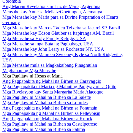
Colombia
Ang Marian Revelations ni Luz de Maria, Argentina
Mensahe kay Anne sa Mellatz/Goettingen, Alemanya
Mga Mensahe kay Maria para sa Divine Preparation of Hearts,
Germany
Mga Mensahe kay Marcos Tadeu Teixeira sa Jacareí SP, Brazil
Mga Mensahe kay Edson Glauber sa Itapiranga AM, Brazil
Mga Mensahe sa Holy Family Refuge, USA
Mga Mensahe sa mga Bata ng Pagbabago, USA
Mga Mensahe kay John Leary sa Rochester NY, USA
Mga Mensahe kay Maureen Sweeney-Kyle sa North Ridgeville,
USA
Mga Mensahe mula sa Magkakaibang Pinagmulan
Maghanap ng Mga Mensahe
Mga Paglitaw ni Hesus at Maria
Ang Pagpapakita ng Mahal na Birhen sa Caravaggio
Mga Pagpapakita ni Maria ng Mabuting Pangyayari sa Quito
Mga Rivelasyon kay Santa Margarita Maria Alacoque
Mga Paglitaw ni Mahal na Birhen sa La Salette
Mga Paglitaw ni Mahal na Birhen sa Lourdes
Ang Pagpapakita ng Mahal na Birhen sa Pontmain
Mga Pagpapakita ng Mahal na Birhen sa Pellevoisin
Ang Pagpapakita ng Mahal na Birhen sa Knock
Mga Paglitaw ni Mahal na Birhen sa Castelpetroso
Mga Paglitaw ni Mahal na Birhen sa Fatima