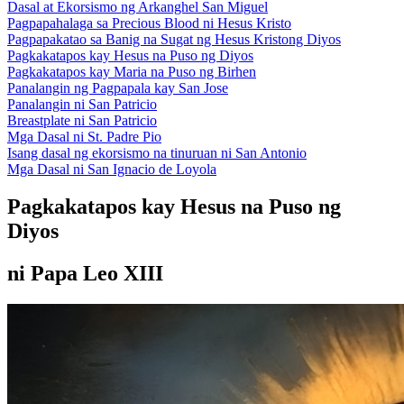
Dasal at Ekorsismo ng Arkanghel San Miguel
Pagpapahalaga sa Precious Blood ni Hesus Kristo
Pagpapakatao sa Banig na Sugat ng Hesus Kristong Diyos
Pagkakatapos kay Hesus na Puso ng Diyos
Pagkakatapos kay Maria na Puso ng Birhen
Panalangin ng Pagpapala kay San Jose
Panalangin ni San Patricio
Breastplate ni San Patricio
Mga Dasal ni St. Padre Pio
Isang dasal ng ekorsismo na tinuruan ni San Antonio
Mga Dasal ni San Ignacio de Loyola
Pagkakatapos kay Hesus na Puso ng
Diyos
ni Papa Leo XIII