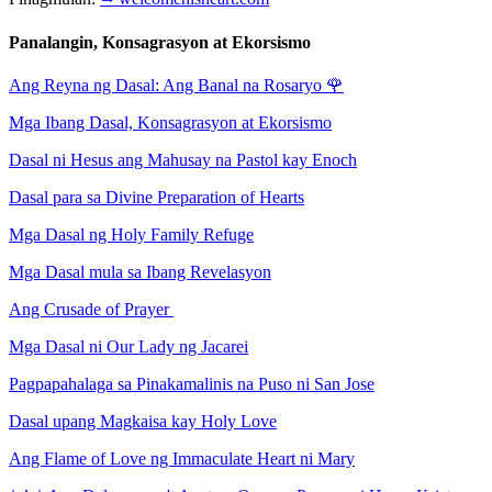
Panalangin, Konsagrasyon at Ekorsismo
Ang Reyna ng Dasal: Ang Banal na Rosaryo
🌹
Mga Ibang Dasal, Konsagrasyon at Ekorsismo
Dasal ni Hesus ang Mahusay na Pastol kay Enoch
Dasal para sa Divine Preparation of Hearts
Mga Dasal ng Holy Family Refuge
Mga Dasal mula sa Ibang Revelasyon
Ang Crusade of Prayer
Mga Dasal ni Our Lady ng Jacarei
Pagpapahalaga sa Pinakamalinis na Puso ni San Jose
Dasal upang Magkaisa kay Holy Love
Ang Flame of Love ng Immaculate Heart ni Mary