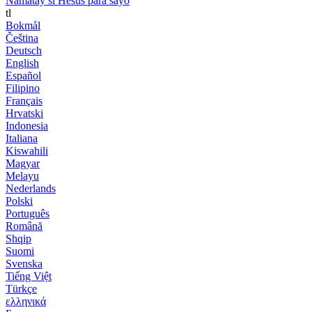
Namatay si Hesus para sayo
tl
Bokmål
Čeština
Deutsch
English
Español
Filipino
Français
Hrvatski
Indonesia
Italiana
Kiswahili
Magyar
Melayu
Nederlands
Polski
Português
Română
Shqip
Suomi
Svenska
Tiếng Việt
Türkçe
ελληνικά