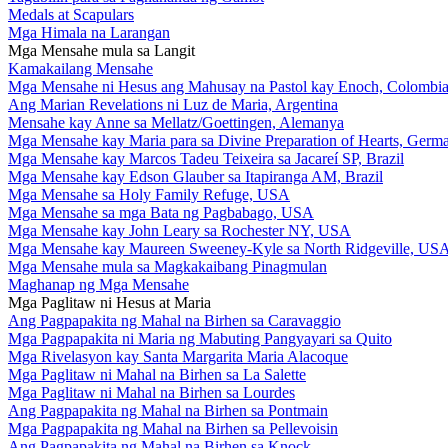
Medals at Scapulars
Mga Himala na Larangan
Mga Mensahe mula sa Langit
Kamakailang Mensahe
Mga Mensahe ni Hesus ang Mahusay na Pastol kay Enoch, Colombi
Ang Marian Revelations ni Luz de Maria, Argentina
Mensahe kay Anne sa Mellatz/Goettingen, Alemanya
Mga Mensahe kay Maria para sa Divine Preparation of Hearts, Germ
Mga Mensahe kay Marcos Tadeu Teixeira sa Jacareí SP, Brazil
Mga Mensahe kay Edson Glauber sa Itapiranga AM, Brazil
Mga Mensahe sa Holy Family Refuge, USA
Mga Mensahe sa mga Bata ng Pagbabago, USA
Mga Mensahe kay John Leary sa Rochester NY, USA
Mga Mensahe kay Maureen Sweeney-Kyle sa North Ridgeville, US
Mga Mensahe mula sa Magkakaibang Pinagmulan
Maghanap ng Mga Mensahe
Mga Paglitaw ni Hesus at Maria
Ang Pagpapakita ng Mahal na Birhen sa Caravaggio
Mga Pagpapakita ni Maria ng Mabuting Pangyayari sa Quito
Mga Rivelasyon kay Santa Margarita Maria Alacoque
Mga Paglitaw ni Mahal na Birhen sa La Salette
Mga Paglitaw ni Mahal na Birhen sa Lourdes
Ang Pagpapakita ng Mahal na Birhen sa Pontmain
Mga Pagpapakita ng Mahal na Birhen sa Pellevoisin
Ang Pagpapakita ng Mahal na Birhen sa Knock