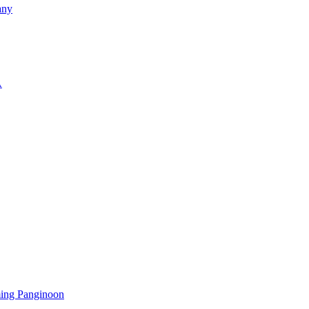
any
A
ming Panginoon