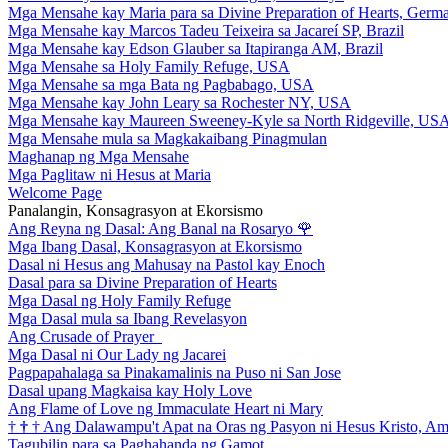
Mga Mensahe kay Maria para sa Divine Preparation of Hearts, Germ
Mga Mensahe kay Marcos Tadeu Teixeira sa Jacareí SP, Brazil
Mga Mensahe kay Edson Glauber sa Itapiranga AM, Brazil
Mga Mensahe sa Holy Family Refuge, USA
Mga Mensahe sa mga Bata ng Pagbabago, USA
Mga Mensahe kay John Leary sa Rochester NY, USA
Mga Mensahe kay Maureen Sweeney-Kyle sa North Ridgeville, US
Mga Mensahe mula sa Magkakaibang Pinagmulan
Maghanap ng Mga Mensahe
Mga Paglitaw ni Hesus at Maria
Welcome Page
Panalangin, Konsagrasyon at Ekorsismo
Ang Reyna ng Dasal: Ang Banal na Rosaryo
🌹
Mga Ibang Dasal, Konsagrasyon at Ekorsismo
Dasal ni Hesus ang Mahusay na Pastol kay Enoch
Dasal para sa Divine Preparation of Hearts
Mga Dasal ng Holy Family Refuge
Mga Dasal mula sa Ibang Revelasyon
Ang Crusade of Prayer
Mga Dasal ni Our Lady ng Jacarei
Pagpapahalaga sa Pinakamalinis na Puso ni San Jose
Dasal upang Magkaisa kay Holy Love
Ang Flame of Love ng Immaculate Heart ni Mary
†
†
†
Ang Dalawampu't Apat na Oras ng Pasyon ni Hesus Kristo, A
Tagubilin para sa Paghahanda ng Gamot