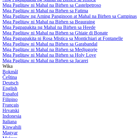
Mga Paglitaw ni Mahal na Birhen sa Castelpetroso
Mga Paglitaw ni Mahal na Birhen sa Fatima
Mga Paglitaw ng Aming Panginoon at Mahal na Birhen sa Campinas
Mga Paglitaw ni Mahal na Birhen sa Beauraing
Mga Pagpapakita ng Mahal na Birhen sa Heede
Mga Paglitaw ni Mahal na Birhen sa Ghiaie di Bonate
Mga Pagpapakita ni Rosa Mistica sa Montichiari at Fontanelle
Mga Paglitaw ni Mahal na Birhen sa Garabandal
Mga Paglitaw ni Mahal na Birhen sa Medjugorje
Mga Paglitaw ni Mahal na Birhen sa Holy Love
Mga Paglitaw ni Mahal na Birhen sa Jacarei
Wika
Bokmål
Čeština
Deutsch
English
Español
Filipino
Français
Hrvatski
Indonesia
Italiana
Kiswahili
Magyar