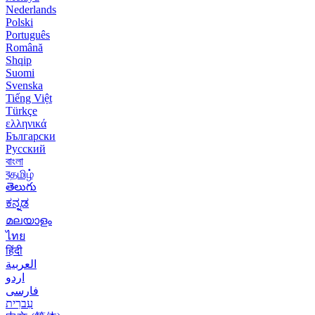
Nederlands
Polski
Português
Română
Shqip
Suomi
Svenska
Tiếng Việt
Türkçe
ελληνικά
Български
Русский
বাংলা
বதமிழ்
తెలుగు
ಕನ್ನಡ
മലയാളം
ไทย
हिंदी
العربية
اردو
فارسی
עִברִית