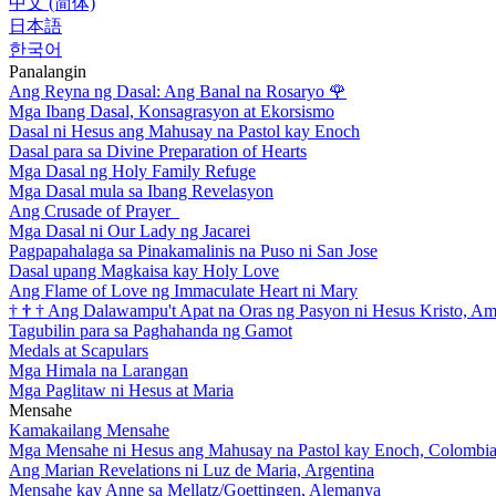
中文 (简体)
日本語
한국어
Panalangin
Ang Reyna ng Dasal: Ang Banal na Rosaryo
🌹
Mga Ibang Dasal, Konsagrasyon at Ekorsismo
Dasal ni Hesus ang Mahusay na Pastol kay Enoch
Dasal para sa Divine Preparation of Hearts
Mga Dasal ng Holy Family Refuge
Mga Dasal mula sa Ibang Revelasyon
Ang Crusade of Prayer
Mga Dasal ni Our Lady ng Jacarei
Pagpapahalaga sa Pinakamalinis na Puso ni San Jose
Dasal upang Magkaisa kay Holy Love
Ang Flame of Love ng Immaculate Heart ni Mary
†
†
†
Ang Dalawampu't Apat na Oras ng Pasyon ni Hesus Kristo, A
Tagubilin para sa Paghahanda ng Gamot
Medals at Scapulars
Mga Himala na Larangan
Mga Paglitaw ni Hesus at Maria
Mensahe
Kamakailang Mensahe
Mga Mensahe ni Hesus ang Mahusay na Pastol kay Enoch, Colombi
Ang Marian Revelations ni Luz de Maria, Argentina
Mensahe kay Anne sa Mellatz/Goettingen, Alemanya