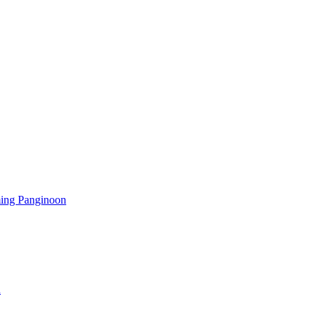
ming Panginoon
a