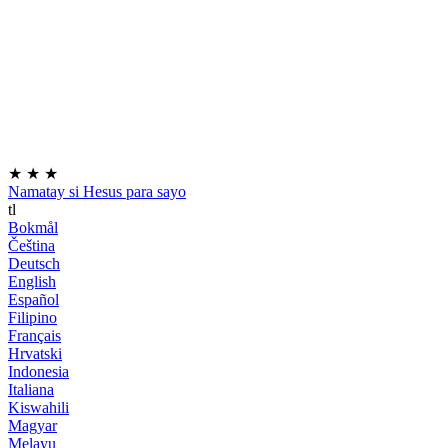
★
★
★
Namatay si Hesus para sayo
tl
Bokmål
Čeština
Deutsch
English
Español
Filipino
Français
Hrvatski
Indonesia
Italiana
Kiswahili
Magyar
Melayu