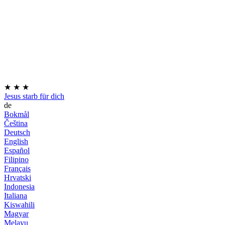
★
★
★
Jesus starb für dich
de
Bokmål
Čeština
Deutsch
English
Español
Filipino
Français
Hrvatski
Indonesia
Italiana
Kiswahili
Magyar
Melayu