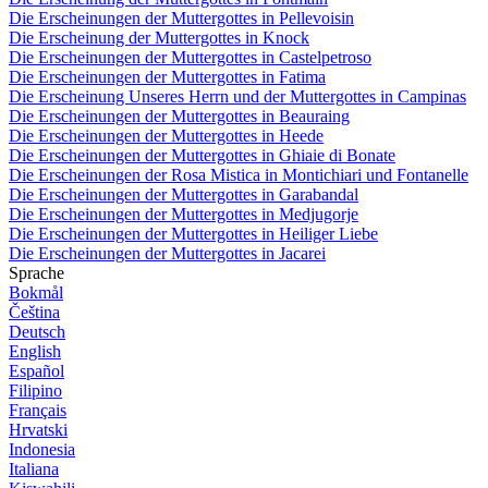
Die Erscheinungen der Muttergottes in Pellevoisin
Die Erscheinung der Muttergottes in Knock
Die Erscheinungen der Muttergottes in Castelpetroso
Die Erscheinungen der Muttergottes in Fatima
Die Erscheinung Unseres Herrn und der Muttergottes in Campinas
Die Erscheinungen der Muttergottes in Beauraing
Die Erscheinungen der Muttergottes in Heede
Die Erscheinungen der Muttergottes in Ghiaie di Bonate
Die Erscheinungen der Rosa Mistica in Montichiari und Fontanelle
Die Erscheinungen der Muttergottes in Garabandal
Die Erscheinungen der Muttergottes in Medjugorje
Die Erscheinungen der Muttergottes in Heiliger Liebe
Die Erscheinungen der Muttergottes in Jacarei
Sprache
Bokmål
Čeština
Deutsch
English
Español
Filipino
Français
Hrvatski
Indonesia
Italiana