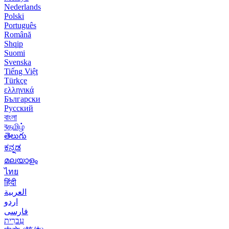
Nederlands
Polski
Português
Română
Shqip
Suomi
Svenska
Tiếng Việt
Türkçe
ελληνικά
Български
Русский
বাংলা
বதமிழ்
తెలుగు
ಕನ್ನಡ
മലയാളം
ไทย
हिंदी
العربية
اردو
فارسی
עִברִית