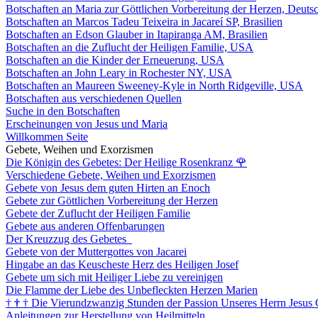
Botschaften an Maria zur Göttlichen Vorbereitung der Herzen, Deuts
Botschaften an Marcos Tadeu Teixeira in Jacareí SP, Brasilien
Botschaften an Edson Glauber in Itapiranga AM, Brasilien
Botschaften an die Zuflucht der Heiligen Familie, USA
Botschaften an die Kinder der Erneuerung, USA
Botschaften an John Leary in Rochester NY, USA
Botschaften an Maureen Sweeney-Kyle in North Ridgeville, USA
Botschaften aus verschiedenen Quellen
Suche in den Botschaften
Erscheinungen von Jesus und Maria
Willkommen Seite
Gebete, Weihen und Exorzismen
Die Königin des Gebetes: Der Heilige Rosenkranz
🌹
Verschiedene Gebete, Weihen und Exorzismen
Gebete von Jesus dem guten Hirten an Enoch
Gebete zur Göttlichen Vorbereitung der Herzen
Gebete der Zuflucht der Heiligen Familie
Gebete aus anderen Offenbarungen
Der Kreuzzug des Gebetes
Gebete von der Muttergottes von Jacarei
Hingabe an das Keuscheste Herz des Heiligen Josef
Gebete um sich mit Heiliger Liebe zu vereinigen
Die Flamme der Liebe des Unbefleckten Herzen Marien
†
†
†
Die Vierundzwanzig Stunden der Passion Unseres Herrn Jesus 
Anleitungen zur Herstellung von Heilmitteln