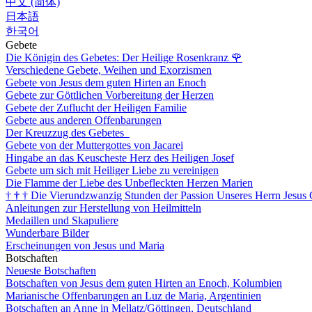
中文 (简体)
日本語
한국어
Gebete
Die Königin des Gebetes: Der Heilige Rosenkranz
🌹
Verschiedene Gebete, Weihen und Exorzismen
Gebete von Jesus dem guten Hirten an Enoch
Gebete zur Göttlichen Vorbereitung der Herzen
Gebete der Zuflucht der Heiligen Familie
Gebete aus anderen Offenbarungen
Der Kreuzzug des Gebetes
Gebete von der Muttergottes von Jacarei
Hingabe an das Keuscheste Herz des Heiligen Josef
Gebete um sich mit Heiliger Liebe zu vereinigen
Die Flamme der Liebe des Unbefleckten Herzen Marien
†
†
†
Die Vierundzwanzig Stunden der Passion Unseres Herrn Jesus 
Anleitungen zur Herstellung von Heilmitteln
Medaillen und Skapuliere
Wunderbare Bilder
Erscheinungen von Jesus und Maria
Botschaften
Neueste Botschaften
Botschaften von Jesus dem guten Hirten an Enoch, Kolumbien
Marianische Offenbarungen an Luz de Maria, Argentinien
Botschaften an Anne in Mellatz/Göttingen, Deutschland