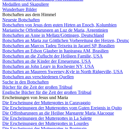
Medaillen und Skapuliere
Wunderbare Bilder
Botschaften aus dem Himmel
Neueste Botschaften
Botschaften von Jesus dem guten Hirten an Enoch, Kolumbien
Marianische Offenbarungen an Luz de Maria, Argentinien
Botschaften an Anne in Mellatz/Göttingen, Deutschland
Botschaften an Maria zur Göttlichen Vorbereitung der Herzen, Deuts
Botschaften an Marcos Tadeu Teixeira in Jacareí SP, Brasilien
Botschaften an Edson Glauber in Itapiranga AM, Brasilien
Botschaften an die Zuflucht der Heiligen Familie, USA
Botschaften an die Kinder der Erneuerung, USA
Botschaften an John Leary in Rochester NY, USA
Botschaften an Maureen Sweeney-Kyle in North Ridgeville, USA
Botschaften aus verschiedenen Quellen
Suche in den Botschaften
Bücher für die Zeit der großen Trübsal
Englische Bücher für die Zeit der großen Trübsal
Erscheinungen von Jesus und Maria
Die Erscheinung der Muttergottes in Caravaggio
Die Erscheinungen der Muttergottes vom Guten Ereignis in Quito
Die Offenbarungen an die Heilige Margarete Maria Alacoque
Die Erscheinungen der Muttergottes in La Salette
Die Erscheinungen der Muttergottes in Lourdes
Die Erscheinung der Muttergottes in Pontmain