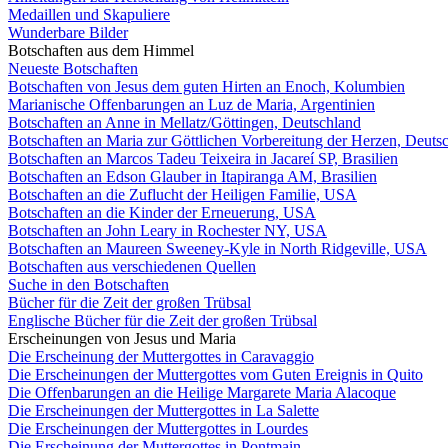
Medaillen und Skapuliere
Wunderbare Bilder
Botschaften aus dem Himmel
Neueste Botschaften
Botschaften von Jesus dem guten Hirten an Enoch, Kolumbien
Marianische Offenbarungen an Luz de Maria, Argentinien
Botschaften an Anne in Mellatz/Göttingen, Deutschland
Botschaften an Maria zur Göttlichen Vorbereitung der Herzen, Deuts
Botschaften an Marcos Tadeu Teixeira in Jacareí SP, Brasilien
Botschaften an Edson Glauber in Itapiranga AM, Brasilien
Botschaften an die Zuflucht der Heiligen Familie, USA
Botschaften an die Kinder der Erneuerung, USA
Botschaften an John Leary in Rochester NY, USA
Botschaften an Maureen Sweeney-Kyle in North Ridgeville, USA
Botschaften aus verschiedenen Quellen
Suche in den Botschaften
Bücher für die Zeit der großen Trübsal
Englische Bücher für die Zeit der großen Trübsal
Erscheinungen von Jesus und Maria
Die Erscheinung der Muttergottes in Caravaggio
Die Erscheinungen der Muttergottes vom Guten Ereignis in Quito
Die Offenbarungen an die Heilige Margarete Maria Alacoque
Die Erscheinungen der Muttergottes in La Salette
Die Erscheinungen der Muttergottes in Lourdes
Die Erscheinung der Muttergottes in Pontmain