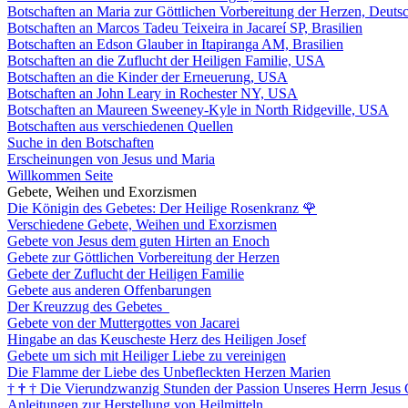
Botschaften an Maria zur Göttlichen Vorbereitung der Herzen, Deuts
Botschaften an Marcos Tadeu Teixeira in Jacareí SP, Brasilien
Botschaften an Edson Glauber in Itapiranga AM, Brasilien
Botschaften an die Zuflucht der Heiligen Familie, USA
Botschaften an die Kinder der Erneuerung, USA
Botschaften an John Leary in Rochester NY, USA
Botschaften an Maureen Sweeney-Kyle in North Ridgeville, USA
Botschaften aus verschiedenen Quellen
Suche in den Botschaften
Erscheinungen von Jesus und Maria
Willkommen Seite
Gebete, Weihen und Exorzismen
Die Königin des Gebetes: Der Heilige Rosenkranz
🌹
Verschiedene Gebete, Weihen und Exorzismen
Gebete von Jesus dem guten Hirten an Enoch
Gebete zur Göttlichen Vorbereitung der Herzen
Gebete der Zuflucht der Heiligen Familie
Gebete aus anderen Offenbarungen
Der Kreuzzug des Gebetes
Gebete von der Muttergottes von Jacarei
Hingabe an das Keuscheste Herz des Heiligen Josef
Gebete um sich mit Heiliger Liebe zu vereinigen
Die Flamme der Liebe des Unbefleckten Herzen Marien
†
†
†
Die Vierundzwanzig Stunden der Passion Unseres Herrn Jesus 
Anleitungen zur Herstellung von Heilmitteln