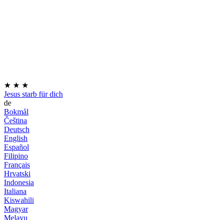
★
★
★
Jesus starb für dich
de
Bokmål
Čeština
Deutsch
English
Español
Filipino
Français
Hrvatski
Indonesia
Italiana
Kiswahili
Magyar
Melayu