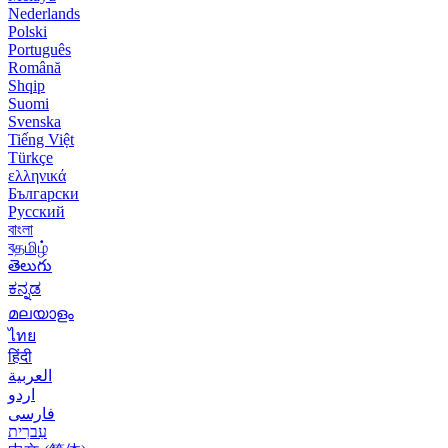
Nederlands
Polski
Português
Română
Shqip
Suomi
Svenska
Tiếng Việt
Türkçe
ελληνικά
Български
Русский
বাংলা
বதமிழ்
తెలుగు
ಕನ್ನಡ
മലയാളം
ไทย
हिंदी
العربية
اردو
فارسی
עִברִית