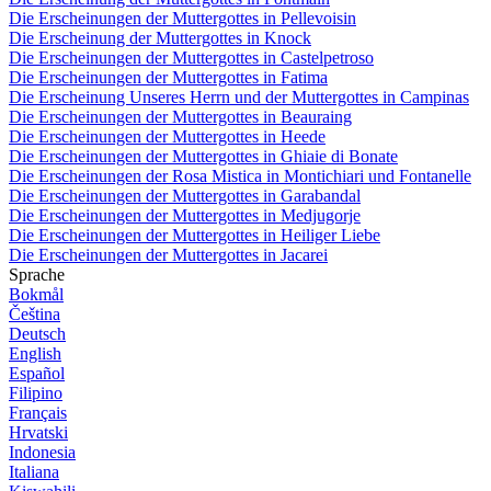
Die Erscheinungen der Muttergottes in Pellevoisin
Die Erscheinung der Muttergottes in Knock
Die Erscheinungen der Muttergottes in Castelpetroso
Die Erscheinungen der Muttergottes in Fatima
Die Erscheinung Unseres Herrn und der Muttergottes in Campinas
Die Erscheinungen der Muttergottes in Beauraing
Die Erscheinungen der Muttergottes in Heede
Die Erscheinungen der Muttergottes in Ghiaie di Bonate
Die Erscheinungen der Rosa Mistica in Montichiari und Fontanelle
Die Erscheinungen der Muttergottes in Garabandal
Die Erscheinungen der Muttergottes in Medjugorje
Die Erscheinungen der Muttergottes in Heiliger Liebe
Die Erscheinungen der Muttergottes in Jacarei
Sprache
Bokmål
Čeština
Deutsch
English
Español
Filipino
Français
Hrvatski
Indonesia
Italiana