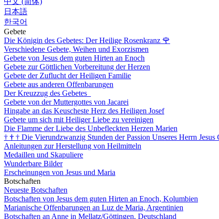
中文 (简体)
日本語
한국어
Gebete
Die Königin des Gebetes: Der Heilige Rosenkranz
🌹
Verschiedene Gebete, Weihen und Exorzismen
Gebete von Jesus dem guten Hirten an Enoch
Gebete zur Göttlichen Vorbereitung der Herzen
Gebete der Zuflucht der Heiligen Familie
Gebete aus anderen Offenbarungen
Der Kreuzzug des Gebetes
Gebete von der Muttergottes von Jacarei
Hingabe an das Keuscheste Herz des Heiligen Josef
Gebete um sich mit Heiliger Liebe zu vereinigen
Die Flamme der Liebe des Unbefleckten Herzen Marien
†
†
†
Die Vierundzwanzig Stunden der Passion Unseres Herrn Jesus 
Anleitungen zur Herstellung von Heilmitteln
Medaillen und Skapuliere
Wunderbare Bilder
Erscheinungen von Jesus und Maria
Botschaften
Neueste Botschaften
Botschaften von Jesus dem guten Hirten an Enoch, Kolumbien
Marianische Offenbarungen an Luz de Maria, Argentinien
Botschaften an Anne in Mellatz/Göttingen, Deutschland