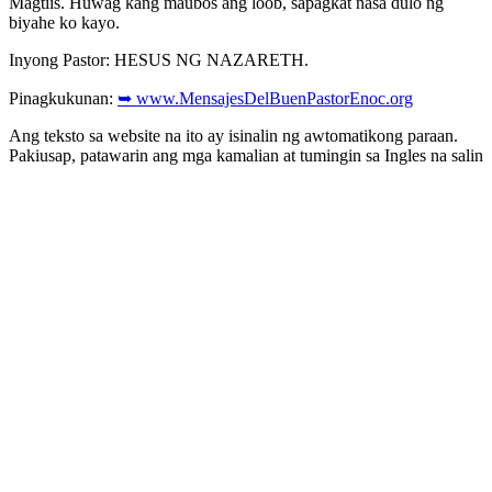
Magtiis. Huwag kang maubos ang loob, sapagkat nasa dulo ng
biyahe ko kayo.
Inyong Pastor: HESUS NG NAZARETH.
Pinagkukunan:
➥ www.MensajesDelBuenPastorEnoc.org
Ang teksto sa website na ito ay isinalin ng awtomatikong paraan.
Pakiusap, patawarin ang mga kamalian at tumingin sa Ingles na salin