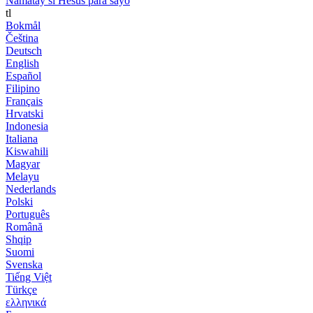
Namatay si Hesus para sayo
tl
Bokmål
Čeština
Deutsch
English
Español
Filipino
Français
Hrvatski
Indonesia
Italiana
Kiswahili
Magyar
Melayu
Nederlands
Polski
Português
Română
Shqip
Suomi
Svenska
Tiếng Việt
Türkçe
ελληνικά