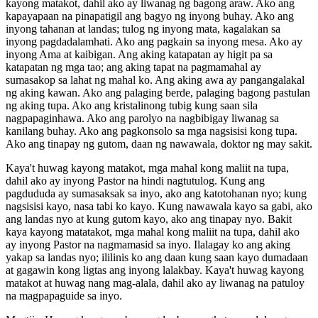
kayong matakot, dahil ako ay liwanag ng bagong araw. Ako ang
kapayapaan na pinapatigil ang bagyo ng inyong buhay. Ako ang
inyong tahanan at landas; tulog ng inyong mata, kagalakan sa
inyong pagdadalamhati. Ako ang pagkain sa inyong mesa. Ako ay
inyong Ama at kaibigan. Ang aking katapatan ay higit pa sa
katapatan ng mga tao; ang aking tapat na pagmamahal ay
sumasakop sa lahat ng mahal ko. Ang aking awa ay pangangalakal
ng aking kawan. Ako ang palaging berde, palaging bagong pastulan
ng aking tupa. Ako ang kristalinong tubig kung saan sila
nagpapaginhawa. Ako ang parolyo na nagbibigay liwanag sa
kanilang buhay. Ako ang pagkonsolo sa mga nagsisisi kong tupa.
Ako ang tinapay ng gutom, daan ng nawawala, doktor ng may sakit.
Kaya't huwag kayong matakot, mga mahal kong maliit na tupa,
dahil ako ay inyong Pastor na hindi nagtutulog. Kung ang
pagdududa ay sumasaksak sa inyo, ako ang katotohanan nyo; kung
nagsisisi kayo, nasa tabi ko kayo. Kung nawawala kayo sa gabi, ako
ang landas nyo at kung gutom kayo, ako ang tinapay nyo. Bakit
kaya kayong matatakot, mga mahal kong maliit na tupa, dahil ako
ay inyong Pastor na nagmamasid sa inyo. Ilalagay ko ang aking
yakap sa landas nyo; ililinis ko ang daan kung saan kayo dumadaan
at gagawin kong ligtas ang inyong lalakbay. Kaya't huwag kayong
matakot at huwag nang mag-alala, dahil ako ay liwanag na patuloy
na magpapaguide sa inyo.