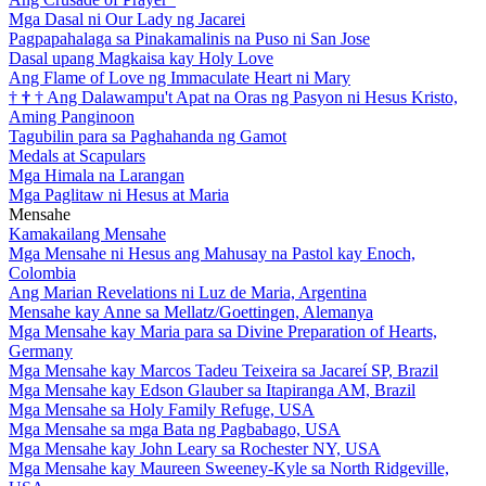
Mga Dasal ni Our Lady ng Jacarei
Pagpapahalaga sa Pinakamalinis na Puso ni San Jose
Dasal upang Magkaisa kay Holy Love
Ang Flame of Love ng Immaculate Heart ni Mary
†
†
†
Ang Dalawampu't Apat na Oras ng Pasyon ni Hesus Kristo,
Aming Panginoon
Tagubilin para sa Paghahanda ng Gamot
Medals at Scapulars
Mga Himala na Larangan
Mga Paglitaw ni Hesus at Maria
Mensahe
Kamakailang Mensahe
Mga Mensahe ni Hesus ang Mahusay na Pastol kay Enoch,
Colombia
Ang Marian Revelations ni Luz de Maria, Argentina
Mensahe kay Anne sa Mellatz/Goettingen, Alemanya
Mga Mensahe kay Maria para sa Divine Preparation of Hearts,
Germany
Mga Mensahe kay Marcos Tadeu Teixeira sa Jacareí SP, Brazil
Mga Mensahe kay Edson Glauber sa Itapiranga AM, Brazil
Mga Mensahe sa Holy Family Refuge, USA
Mga Mensahe sa mga Bata ng Pagbabago, USA
Mga Mensahe kay John Leary sa Rochester NY, USA
Mga Mensahe kay Maureen Sweeney-Kyle sa North Ridgeville,