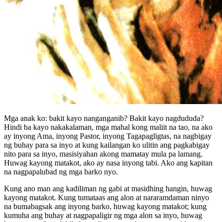
Mga anak ko: bakit kayo nanganganib? Bakit kayo nagdududa?
Hindi ba kayo nakakalaman, mga mahal kong maliit na tao, na ako
ay inyong Ama, inyong Pastor, inyong Tagapagligtas, na nagbigay
ng buhay para sa inyo at kung kailangan ko ulitin ang pagkabigay
nito para sa inyo, masisiyahan akong mamatay mula pa lamang.
Huwag kayong matakot, ako ay nasa inyong tabi. Ako ang kapitan
na nagpapalubad ng mga barko nyo.
Kung ano man ang kadiliman ng gabi at masidhing hangin, huwag
kayong matakot. Kung tumataas ang alon at nararamdaman ninyo
na bumabagsak ang inyong barko, huwag kayong matakot; kung
kumuha ang buhay at nagpapaligir ng mga alon sa inyo, huwag