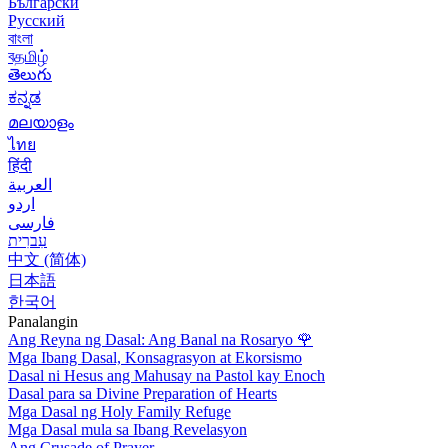
Български
Русский
বাংলা
বதமிழ்
తెలుగు
ಕನ್ನಡ
മലയാളം
ไทย
हिंदी
العربية
اردو
فارسی
עִברִית
中文 (简体)
日本語
한국어
Panalangin
Ang Reyna ng Dasal: Ang Banal na Rosaryo
🌹
Mga Ibang Dasal, Konsagrasyon at Ekorsismo
Dasal ni Hesus ang Mahusay na Pastol kay Enoch
Dasal para sa Divine Preparation of Hearts
Mga Dasal ng Holy Family Refuge
Mga Dasal mula sa Ibang Revelasyon
Ang Crusade of Prayer