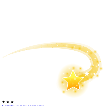
★
★
★