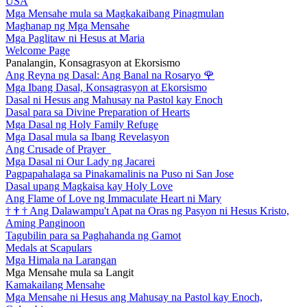
USA
Mga Mensahe mula sa Magkakaibang Pinagmulan
Maghanap ng Mga Mensahe
Mga Paglitaw ni Hesus at Maria
Welcome Page
Panalangin, Konsagrasyon at Ekorsismo
Ang Reyna ng Dasal: Ang Banal na Rosaryo
🌹
Mga Ibang Dasal, Konsagrasyon at Ekorsismo
Dasal ni Hesus ang Mahusay na Pastol kay Enoch
Dasal para sa Divine Preparation of Hearts
Mga Dasal ng Holy Family Refuge
Mga Dasal mula sa Ibang Revelasyon
Ang Crusade of Prayer
Mga Dasal ni Our Lady ng Jacarei
Pagpapahalaga sa Pinakamalinis na Puso ni San Jose
Dasal upang Magkaisa kay Holy Love
Ang Flame of Love ng Immaculate Heart ni Mary
†
†
†
Ang Dalawampu't Apat na Oras ng Pasyon ni Hesus Kristo,
Aming Panginoon
Tagubilin para sa Paghahanda ng Gamot
Medals at Scapulars
Mga Himala na Larangan
Mga Mensahe mula sa Langit
Kamakailang Mensahe
Mga Mensahe ni Hesus ang Mahusay na Pastol kay Enoch,