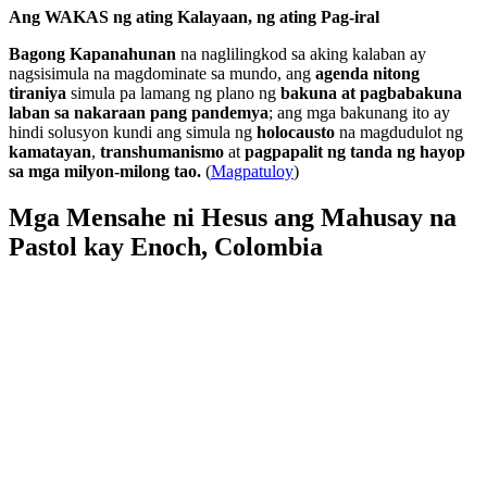
Ang WAKAS ng ating Kalayaan, ng ating Pag-iral
Bagong Kapanahunan
na naglilingkod sa aking kalaban ay
nagsisimula na magdominate sa mundo, ang
agenda nitong
tiraniya
simula pa lamang ng plano ng
bakuna at pagbabakuna
laban sa nakaraan pang pandemya
; ang mga bakunang ito ay
hindi solusyon kundi ang simula ng
holocausto
na magdudulot ng
kamatayan
,
transhumanismo
at
pagpapalit ng tanda ng hayop
sa mga milyon-milong tao.
(
Magpatuloy
)
Mga Mensahe ni Hesus ang Mahusay na
Pastol kay Enoch, Colombia