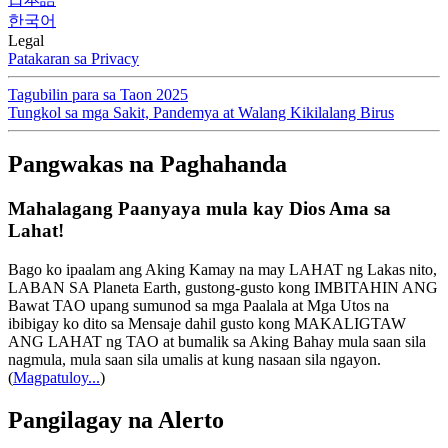
한국어
Legal
Patakaran sa Privacy
Tagubilin para sa Taon 2025
Tungkol sa mga Sakit, Pandemya at Walang Kikilalang Birus
Pangwakas na Paghahanda
Mahalagang Paanyaya mula kay Dios Ama sa
Lahat!
Bago ko ipaalam ang Aking Kamay na may LAHAT ng Lakas nito,
LABAN SA Planeta Earth, gustong-gusto kong IMBITAHIN ANG
Bawat TAO upang sumunod sa mga Paalala at Mga Utos na
ibibigay ko dito sa Mensaje dahil gusto kong MAKALIGTAW
ANG LAHAT ng TAO at bumalik sa Aking Bahay mula saan sila
nagmula, mula saan sila umalis at kung nasaan sila ngayon.
(
Magpatuloy...
)
Pangilagay na Alerto