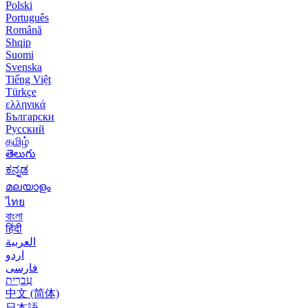
Polski
Português
Română
Shqip
Suomi
Svenska
Tiếng Việt
Türkçe
ελληνικά
Български
Русский
தமிழ்
తెలుగు
ಕನ್ನಡ
മലയാളം
ไทย
বাংলা
हिंदी
العربية
اردو
فارسی
עִברִית
中文 (简体)
日本語