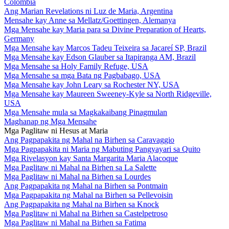
Colombia
Ang Marian Revelations ni Luz de Maria, Argentina
Mensahe kay Anne sa Mellatz/Goettingen, Alemanya
Mga Mensahe kay Maria para sa Divine Preparation of Hearts,
Germany
Mga Mensahe kay Marcos Tadeu Teixeira sa Jacareí SP, Brazil
Mga Mensahe kay Edson Glauber sa Itapiranga AM, Brazil
Mga Mensahe sa Holy Family Refuge, USA
Mga Mensahe sa mga Bata ng Pagbabago, USA
Mga Mensahe kay John Leary sa Rochester NY, USA
Mga Mensahe kay Maureen Sweeney-Kyle sa North Ridgeville,
USA
Mga Mensahe mula sa Magkakaibang Pinagmulan
Maghanap ng Mga Mensahe
Mga Paglitaw ni Hesus at Maria
Ang Pagpapakita ng Mahal na Birhen sa Caravaggio
Mga Pagpapakita ni Maria ng Mabuting Pangyayari sa Quito
Mga Rivelasyon kay Santa Margarita Maria Alacoque
Mga Paglitaw ni Mahal na Birhen sa La Salette
Mga Paglitaw ni Mahal na Birhen sa Lourdes
Ang Pagpapakita ng Mahal na Birhen sa Pontmain
Mga Pagpapakita ng Mahal na Birhen sa Pellevoisin
Ang Pagpapakita ng Mahal na Birhen sa Knock
Mga Paglitaw ni Mahal na Birhen sa Castelpetroso
Mga Paglitaw ni Mahal na Birhen sa Fatima