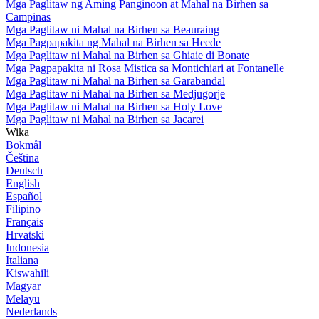
Mga Paglitaw ng Aming Panginoon at Mahal na Birhen sa
Campinas
Mga Paglitaw ni Mahal na Birhen sa Beauraing
Mga Pagpapakita ng Mahal na Birhen sa Heede
Mga Paglitaw ni Mahal na Birhen sa Ghiaie di Bonate
Mga Pagpapakita ni Rosa Mistica sa Montichiari at Fontanelle
Mga Paglitaw ni Mahal na Birhen sa Garabandal
Mga Paglitaw ni Mahal na Birhen sa Medjugorje
Mga Paglitaw ni Mahal na Birhen sa Holy Love
Mga Paglitaw ni Mahal na Birhen sa Jacarei
Wika
Bokmål
Čeština
Deutsch
English
Español
Filipino
Français
Hrvatski
Indonesia
Italiana
Kiswahili
Magyar
Melayu
Nederlands