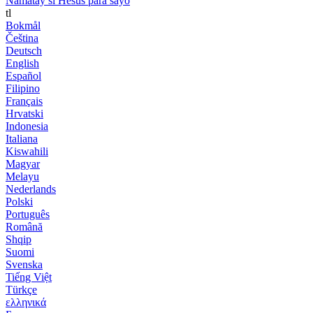
Namatay si Hesus para sayo
tl
Bokmål
Čeština
Deutsch
English
Español
Filipino
Français
Hrvatski
Indonesia
Italiana
Kiswahili
Magyar
Melayu
Nederlands
Polski
Português
Română
Shqip
Suomi
Svenska
Tiếng Việt
Türkçe
ελληνικά