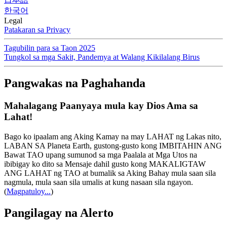
한국어
Legal
Patakaran sa Privacy
Tagubilin para sa Taon 2025
Tungkol sa mga Sakit, Pandemya at Walang Kikilalang Birus
Pangwakas na Paghahanda
Mahalagang Paanyaya mula kay Dios Ama sa
Lahat!
Bago ko ipaalam ang Aking Kamay na may LAHAT ng Lakas nito,
LABAN SA Planeta Earth, gustong-gusto kong IMBITAHIN ANG
Bawat TAO upang sumunod sa mga Paalala at Mga Utos na
ibibigay ko dito sa Mensaje dahil gusto kong MAKALIGTAW
ANG LAHAT ng TAO at bumalik sa Aking Bahay mula saan sila
nagmula, mula saan sila umalis at kung nasaan sila ngayon.
(
Magpatuloy...
)
Pangilagay na Alerto