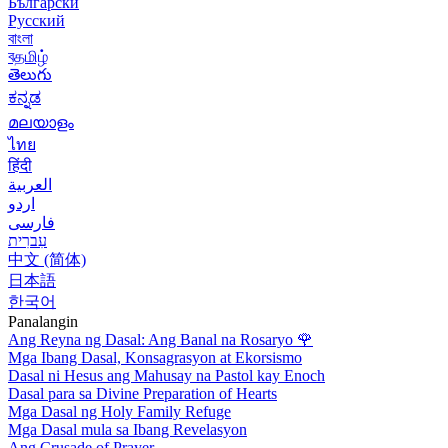
Български
Русский
বাংলা
বதமிழ்
తెలుగు
ಕನ್ನಡ
മലയാളം
ไทย
हिंदी
العربية
اردو
فارسی
עִברִית
中文 (简体)
日本語
한국어
Panalangin
Ang Reyna ng Dasal: Ang Banal na Rosaryo
🌹
Mga Ibang Dasal, Konsagrasyon at Ekorsismo
Dasal ni Hesus ang Mahusay na Pastol kay Enoch
Dasal para sa Divine Preparation of Hearts
Mga Dasal ng Holy Family Refuge
Mga Dasal mula sa Ibang Revelasyon
Ang Crusade of Prayer