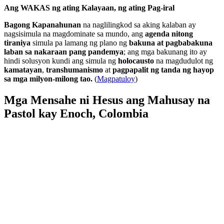
Ang WAKAS ng ating Kalayaan, ng ating Pag-iral
Bagong Kapanahunan
na naglilingkod sa aking kalaban ay
nagsisimula na magdominate sa mundo, ang
agenda nitong
tiraniya
simula pa lamang ng plano ng
bakuna at pagbabakuna
laban sa nakaraan pang pandemya
; ang mga bakunang ito ay
hindi solusyon kundi ang simula ng
holocausto
na magdudulot ng
kamatayan
,
transhumanismo
at
pagpapalit ng tanda ng hayop
sa mga milyon-milong tao.
(
Magpatuloy
)
Mga Mensahe ni Hesus ang Mahusay na
Pastol kay Enoch, Colombia