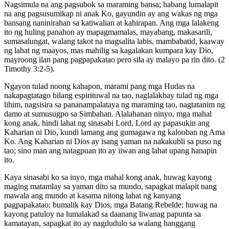
Nagsimula na ang pagsubok sa maraming bansa; habang lumalapit
na ang pagsusumikap ni anak Ko, gayundin ay ang wakas ng mga
bansang naninirahan sa katiwalian at kahirapan. Ang mga lalakeng
ito ng huling panahon ay mapagmamalas, mayabang, makasarili,
sumasalungat, walang takot na magsalita labis, mambabatid, kaaway
ng lahat ng maayos, mas mahilig sa kagalakan kumpara kay Dio,
mayroong ilan pang pagpapakatao pero sila ay malayo pa rin dito. (2
Timothy 3:2-5).
Ngayon tulad noong kahapon, marami pang mga Hudas na
nakapagtatago bilang espirituwal na tao, naglalakbay tulad ng mga
lihim, nagsisira sa pananampalataya ng maraming tao, nagtatanim ng
damo at sumusugpo sa Simbahan. Alalahanan ninyo, mga mahal
kong anak, hindi lahat ng sinasabi Lord, Lord ay papasukin ang
Kaharian ni Dio, kundi lamang ang gumagawa ng kalooban ng Ama
Ko. Ang Kaharian ni Dios ay isang yaman na nakakubli sa puso ng
tao; sino man ang natagpuan ito ay iiwan ang lahat upang hanapin
ito.
Kaya sinasabi ko sa inyo, mga mahal kong anak, huwag kayong
maging matamlay sa yaman dito sa mundo, sapagkat malapit nang
mawala ang mundo at kasama nitong lahat ng kanyang
pagpapakatao; bumalik kay Dios, mga Batang Rebelde; huwag na
kayong patuloy na lumalakad sa daanang liwanag papunta sa
kamatayan, sapagkat ito ay nagdudulo sa walang hanggang