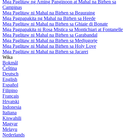
Mga Paglitaw ng Aming Panginoon at Mahal na Birhen sa
Campinas
Mga Paglitaw ni Mahal na Birhen sa Beauraing
Mga Pagpapakita ng Mahal na Birhen sa Heede
Mga Paglitaw ni Mahal na Birhen sa Ghiaie di Bonate
Mga Pagpapakita ni Rosa Mistica sa Montichiari at Fontanelle
Mga Paglitaw ni Mahal na Birhen sa Garabandal
Mga Paglitaw ni Mahal na Birhen sa Medjugorje
Mga Paglitaw ni Mahal na Birhen sa Holy Love
Mga Paglitaw ni Mahal na Birhen sa Jacarei
Wika
Bokmål
Čeština
Deutsch
English
Español
Filipino
Français
Hrvatski
Indonesia
Italiana
Kiswahili
Magyar
Melayu
Nederlands