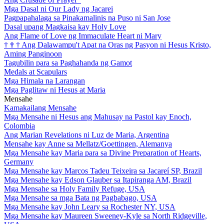
Mga Dasal ni Our Lady ng Jacarei
Pagpapahalaga sa Pinakamalinis na Puso ni San Jose
Dasal upang Magkaisa kay Holy Love
Ang Flame of Love ng Immaculate Heart ni Mary
†
†
†
Ang Dalawampu't Apat na Oras ng Pasyon ni Hesus Kristo,
Aming Panginoon
Tagubilin para sa Paghahanda ng Gamot
Medals at Scapulars
Mga Himala na Larangan
Mga Paglitaw ni Hesus at Maria
Mensahe
Kamakailang Mensahe
Mga Mensahe ni Hesus ang Mahusay na Pastol kay Enoch,
Colombia
Ang Marian Revelations ni Luz de Maria, Argentina
Mensahe kay Anne sa Mellatz/Goettingen, Alemanya
Mga Mensahe kay Maria para sa Divine Preparation of Hearts,
Germany
Mga Mensahe kay Marcos Tadeu Teixeira sa Jacareí SP, Brazil
Mga Mensahe kay Edson Glauber sa Itapiranga AM, Brazil
Mga Mensahe sa Holy Family Refuge, USA
Mga Mensahe sa mga Bata ng Pagbabago, USA
Mga Mensahe kay John Leary sa Rochester NY, USA
Mga Mensahe kay Maureen Sweeney-Kyle sa North Ridgeville,