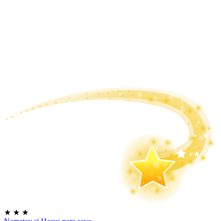
★
★
★