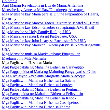
Colombia
Ang Marian Revelations ni Luz de Maria, Argentina
Mensahe kay Anne sa Mellatz/Goettingen, Alemanya
Mga Mensahe kay Maria para sa Divine Preparation of Hearts,
Germany
Mga Mensahe kay Marcos Tadeu Teixeira sa Jacareí SP, Brazil
Mga Mensahe kay Edson Glauber sa Itapiranga AM, Brazil
Mga Mensahe sa Holy Family Refuge, USA
Mga Mensahe sa mga Bata ng Pagbabago, USA
Mga Mensahe kay John Leary sa Rochester NY, USA
Mga Mensahe kay Maureen Sweeney-Kyle sa North Ridgeville,
USA
Mga Mensahe mula sa Magkakaibang Pinagmulan
Maghanap ng Mga Mensahe
Mga Paglitaw ni Hesus at Maria
Ang Pagpapakita ng Mahal na Birhen sa Caravaggio
Mga Pagpapakita ni Maria ng Mabuting Pangyayari sa Quito
Mga Rivelasyon kay Santa Margarita Maria Alacoque
Mga Paglitaw ni Mahal na Birhen sa La Salette
Mga Paglitaw ni Mahal na Birhen sa Lourdes
Ang Pagpapakita ng Mahal na Birhen sa Pontmain
Mga Pagpapakita ng Mahal na Birhen sa Pellevoisin
Ang Pagpapakita ng Mahal na Birhen sa Knock
Mga Paglitaw ni Mahal na Birhen sa Castelpetroso
Mga Paglitaw ni Mahal na Birhen sa Fatima