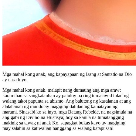
Mga mahal kong anak, ang kapayapaan ng Isang at Santatlo na Dio
ay nasa inyo.
Mga mahal kong anak, malapit nang dumating ang mga araw;
karamihan sa sangkatauhan ay patuloy pa ring tumatawid tulad ng
walang takot papunta sa abismo. Ang balutong ng kasalanan at ang
alalahanan ng mundo ay magiging dahilan ng kamatayan ng
marami. Sinasabi ko sa inyo, mga Batang Rebelde, na nagsimula na
ang gabi ng Divino na Hustisya; hoy sa kanila na tumatangging
makinig sa tawag ni anak Ko, sapagkat bukas kayo ay magiging
may salahin sa katiwalian hanggang sa walang katapusan!