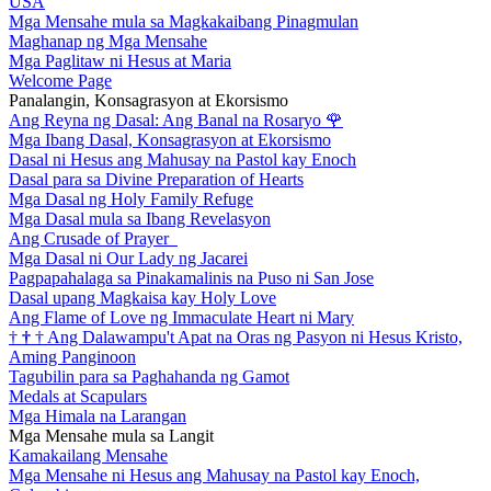
USA
Mga Mensahe mula sa Magkakaibang Pinagmulan
Maghanap ng Mga Mensahe
Mga Paglitaw ni Hesus at Maria
Welcome Page
Panalangin, Konsagrasyon at Ekorsismo
Ang Reyna ng Dasal: Ang Banal na Rosaryo
🌹
Mga Ibang Dasal, Konsagrasyon at Ekorsismo
Dasal ni Hesus ang Mahusay na Pastol kay Enoch
Dasal para sa Divine Preparation of Hearts
Mga Dasal ng Holy Family Refuge
Mga Dasal mula sa Ibang Revelasyon
Ang Crusade of Prayer
Mga Dasal ni Our Lady ng Jacarei
Pagpapahalaga sa Pinakamalinis na Puso ni San Jose
Dasal upang Magkaisa kay Holy Love
Ang Flame of Love ng Immaculate Heart ni Mary
†
†
†
Ang Dalawampu't Apat na Oras ng Pasyon ni Hesus Kristo,
Aming Panginoon
Tagubilin para sa Paghahanda ng Gamot
Medals at Scapulars
Mga Himala na Larangan
Mga Mensahe mula sa Langit
Kamakailang Mensahe
Mga Mensahe ni Hesus ang Mahusay na Pastol kay Enoch,