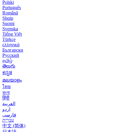
Polski
Português
Română
Shqip
Suomi
Svenska
Tiếng Việt
Türkçe
ελληνικά
Български
Русский
தமிழ்
తెలుగు
ಕನ್ನಡ
മലയാളം
ไทย
বাংলা
हिंदी
العربية
اردو
فارسی
עִברִית
中文 (简体)
日本語