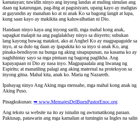
kamatayan; tuwidin ninyo ang inyong landas at muling simulan ang
daan ng katarungan, pag-ibig at pagsisiyam, upang kayo ay maligtas
at gayundin ay manahan ko at ni anak Ko sa bagong langit at lupa,
kung saan kayo ay makikita ang kaluwalhatian ni Dio.
Handaan ninyo kaya ang inyong sarili, mga mahal kong anak,
sapagkat malapit na ang paglalakbay ninyo sa disyerto; subukan
lang kayong huwag matakot, ako at Anghel Ko ay magpapaguide sa
inyo, at sa dulo ng daan ay ipapakita ko sa inyo si anak Ko, ang
pinaka-bendisyon na bunga ng aking sinapupunan, na kasama ko ay
naghihintay sayo sa mga pintuan ng bagong paglikha. Ang
kapayapaan ni Dio ay nasa inyo. Magpapaalala ang liwanag ng
Espiritu; at manatiling palagi ang aking maternal na proteksyon sa
inyong gitna. Mahal kita, anak ko. Maria ng Nazareth.
Ipahayag ninyo Ang Aking mga mensahe, mga mahal kong anak ng
Aking Puso.
Pinagkukunan:
➥ www.MensajesDelBuenPastorEnoc.org
Ang teksto sa website na ito ay isinalin ng awtomatikong paraan.
Pakiusap, patawarin ang mga kamalian at tumingin sa Ingles na salin