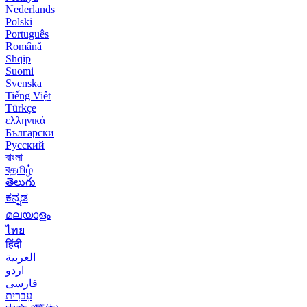
Nederlands
Polski
Português
Română
Shqip
Suomi
Svenska
Tiếng Việt
Türkçe
ελληνικά
Български
Русский
বাংলা
বதமிழ்
తెలుగు
ಕನ್ನಡ
മലയാളം
ไทย
हिंदी
العربية
اردو
فارسی
עִברִית