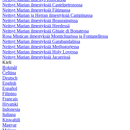
Neitsyt Marian ilmestyksiä Castelpetrosossa
Neitsyt Marian ilmestyksiä Fátimassa
Neitsyt Marian ja Herran ilmestyksiä Campinassa
Neitsyt Marian ilmestyksiä Beauraingissa
Neitsyt Marian ilmestyksiä Heedessä
Neitsyt Marian ilmestyksiä Ghiaie di Bonatessa
Rosa Mistican ilmestyksiä Montichiarissa ja Fontanellessa
Neitsyt Marian ilmestyksiä Garabandalissa
Neitsyt Marian ilmestyksiä Medjugorjessa
Neitsyt Marian ilmestyksiä Holy Lovessa
Neitsyt Marian ilmestyksiä Jacareissä
Kieli
Bokmål
Čeština
Deutsch
English
Español
Filipino
Français
Hrvatski
Indonesia
Italiana
Kiswahili
Magyar