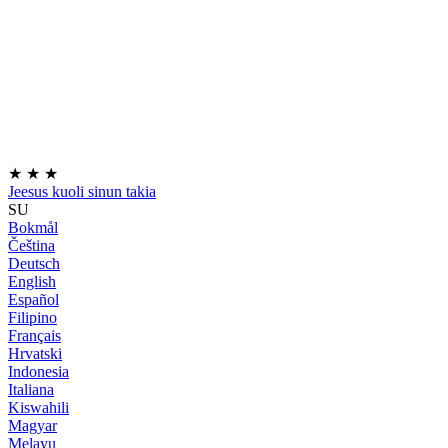
★
★
★
Jeesus kuoli sinun takia
SU
Bokmål
Čeština
Deutsch
English
Español
Filipino
Français
Hrvatski
Indonesia
Italiana
Kiswahili
Magyar
Melayu