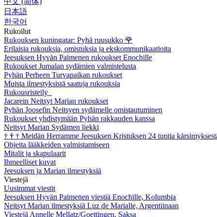
中文 (简体)
日本語
한국어
Rukoilut
Rukouksen kuningatar: Pyhä ruusukko
🌹
Erilaisia rukouksia, omistuksia ja ekskommunikaatioita
Jeesuksen Hyvän Paimenen rukoukset Enochille
Rukoukset Jumalan sydämien valmistelusta
Pyhän Perheen Turvapaikan rukoukset
Muista ilmestyksistä saatuja rukouksia
Rukousristeily
Jacarein Neitsyt Marian rukoukset
Pyhän Joosefin Neitsyen sydämelle omistautuminen
Rukoukset yhdistymään Pyhän rakkauden kanssa
Neitsyt Marian Sydämen liekki
†
†
†
Meidän Herramme Jeesuksen Kristuksen 24 tuntia kärsimyksest
Ohjeita lääkkeiden valmistamiseen
Mitalit ja skapulaarit
Ihmeelliset kuvat
Jeesuksen ja Marian ilmestyksiä
Viestejä
Uusimmat viestit
Jeesuksen Hyvän Paimenen viestiä Enochille, Kolumbia
Neitsyt Marian ilmestyksiä Luz de Marialle, Argentiinaan
Viestejä Annelle Mellatz/Goettingen, Saksa