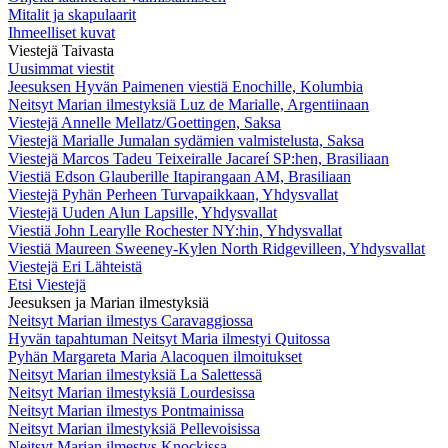
Mitalit ja skapulaarit
Ihmeelliset kuvat
Viestejä Taivasta
Uusimmat viestit
Jeesuksen Hyvän Paimenen viestiä Enochille, Kolumbia
Neitsyt Marian ilmestyksiä Luz de Marialle, Argentiinaan
Viestejä Annelle Mellatz/Goettingen, Saksa
Viestejä Marialle Jumalan sydämien valmistelusta, Saksa
Viestejä Marcos Tadeu Teixeiralle Jacareí SP:hen, Brasiliaan
Viestiä Edson Glauberille Itapirangaan AM, Brasiliaan
Viestejä Pyhän Perheen Turvapaikkaan, Yhdysvallat
Viestejä Uuden Alun Lapsille, Yhdysvallat
Viestiä John Learylle Rochester NY:hin, Yhdysvallat
Viestiä Maureen Sweeney-Kylen North Ridgevilleen, Yhdysvallat
Viestejä Eri Lähteistä
Etsi Viestejä
Jeesuksen ja Marian ilmestyksiä
Neitsyt Marian ilmestys Caravaggiossa
Hyvän tapahtuman Neitsyt Maria ilmestyi Quitossa
Pyhän Margareta Maria Alacoquen ilmoitukset
Neitsyt Marian ilmestyksiä La Salettessä
Neitsyt Marian ilmestyksiä Lourdesissa
Neitsyt Marian ilmestys Pontmainissa
Neitsyt Marian ilmestyksiä Pellevoisissa
Neitsyt Marian ilmestys Knockissa