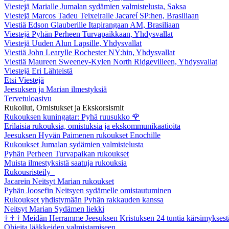
Viestejä Marialle Jumalan sydämien valmistelusta, Saksa
Viestejä Marcos Tadeu Teixeiralle Jacareí SP:hen, Brasiliaan
Viestiä Edson Glauberille Itapirangaan AM, Brasiliaan
Viestejä Pyhän Perheen Turvapaikkaan, Yhdysvallat
Viestejä Uuden Alun Lapsille, Yhdysvallat
Viestiä John Learylle Rochester NY:hin, Yhdysvallat
Viestiä Maureen Sweeney-Kylen North Ridgevilleen, Yhdysvallat
Viestejä Eri Lähteistä
Etsi Viestejä
Jeesuksen ja Marian ilmestyksiä
Tervetuloasivu
Rukoilut, Omistukset ja Ekskorsismit
Rukouksen kuningatar: Pyhä ruusukko
🌹
Erilaisia rukouksia, omistuksia ja ekskommunikaatioita
Jeesuksen Hyvän Paimenen rukoukset Enochille
Rukoukset Jumalan sydämien valmistelusta
Pyhän Perheen Turvapaikan rukoukset
Muista ilmestyksistä saatuja rukouksia
Rukousristeily
Jacarein Neitsyt Marian rukoukset
Pyhän Joosefin Neitsyen sydämelle omistautuminen
Rukoukset yhdistymään Pyhän rakkauden kanssa
Neitsyt Marian Sydämen liekki
†
†
†
Meidän Herramme Jeesuksen Kristuksen 24 tuntia kärsimyksest
Ohjeita lääkkeiden valmistamiseen