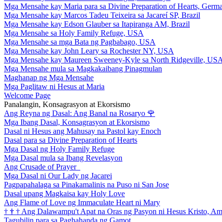
Mga Mensahe kay Maria para sa Divine Preparation of Hearts, Germ
Mga Mensahe kay Marcos Tadeu Teixeira sa Jacareí SP, Brazil
Mga Mensahe kay Edson Glauber sa Itapiranga AM, Brazil
Mga Mensahe sa Holy Family Refuge, USA
Mga Mensahe sa mga Bata ng Pagbabago, USA
Mga Mensahe kay John Leary sa Rochester NY, USA
Mga Mensahe kay Maureen Sweeney-Kyle sa North Ridgeville, US
Mga Mensahe mula sa Magkakaibang Pinagmulan
Maghanap ng Mga Mensahe
Mga Paglitaw ni Hesus at Maria
Welcome Page
Panalangin, Konsagrasyon at Ekorsismo
Ang Reyna ng Dasal: Ang Banal na Rosaryo
🌹
Mga Ibang Dasal, Konsagrasyon at Ekorsismo
Dasal ni Hesus ang Mahusay na Pastol kay Enoch
Dasal para sa Divine Preparation of Hearts
Mga Dasal ng Holy Family Refuge
Mga Dasal mula sa Ibang Revelasyon
Ang Crusade of Prayer
Mga Dasal ni Our Lady ng Jacarei
Pagpapahalaga sa Pinakamalinis na Puso ni San Jose
Dasal upang Magkaisa kay Holy Love
Ang Flame of Love ng Immaculate Heart ni Mary
†
†
†
Ang Dalawampu't Apat na Oras ng Pasyon ni Hesus Kristo, A
Tagubilin para sa Paghahanda ng Gamot