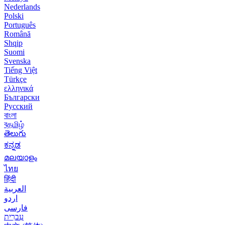
Nederlands
Polski
Português
Română
Shqip
Suomi
Svenska
Tiếng Việt
Türkçe
ελληνικά
Български
Русский
বাংলা
বதமிழ்
తెలుగు
ಕನ್ನಡ
മലയാളം
ไทย
हिंदी
العربية
اردو
فارسی
עִברִית