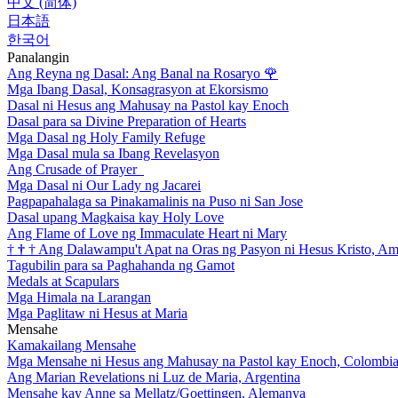
中文 (简体)
日本語
한국어
Panalangin
Ang Reyna ng Dasal: Ang Banal na Rosaryo
🌹
Mga Ibang Dasal, Konsagrasyon at Ekorsismo
Dasal ni Hesus ang Mahusay na Pastol kay Enoch
Dasal para sa Divine Preparation of Hearts
Mga Dasal ng Holy Family Refuge
Mga Dasal mula sa Ibang Revelasyon
Ang Crusade of Prayer
Mga Dasal ni Our Lady ng Jacarei
Pagpapahalaga sa Pinakamalinis na Puso ni San Jose
Dasal upang Magkaisa kay Holy Love
Ang Flame of Love ng Immaculate Heart ni Mary
†
†
†
Ang Dalawampu't Apat na Oras ng Pasyon ni Hesus Kristo, A
Tagubilin para sa Paghahanda ng Gamot
Medals at Scapulars
Mga Himala na Larangan
Mga Paglitaw ni Hesus at Maria
Mensahe
Kamakailang Mensahe
Mga Mensahe ni Hesus ang Mahusay na Pastol kay Enoch, Colombi
Ang Marian Revelations ni Luz de Maria, Argentina
Mensahe kay Anne sa Mellatz/Goettingen, Alemanya