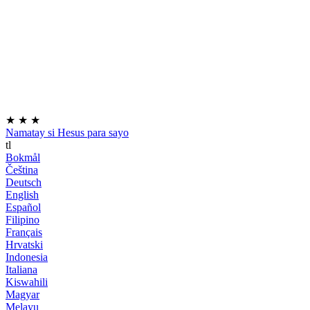
★
★
★
Namatay si Hesus para sayo
tl
Bokmål
Čeština
Deutsch
English
Español
Filipino
Français
Hrvatski
Indonesia
Italiana
Kiswahili
Magyar
Melayu