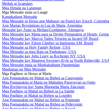
Medals at Scapulars
Mga Himala na Larangan
Mga Mensahe mula sa Langit
Kamakailang Mensahe
Mga Mensahe ni Hesus ang Mahusay na Pastol kay Enoch, Colombi
Ang Marian Revelations ni Luz de Maria, Argentina
Mensahe kay Anne sa Mellatz/Goettingen, Alemanya
Mga Mensahe kay Maria para sa Divine Preparation of Hearts, Germ
Mga Mensahe kay Marcos Tadeu Teixeira sa Jacareí SP, Brazil
Mga Mensahe kay Edson Glauber sa Itapiranga AM, Brazil
Mga Mensahe sa Holy Family Refuge, USA
Mga Mensahe sa mga Bata ng Pagbabago, USA
Mga Mensahe kay John Leary sa Rochester NY, USA
Mga Mensahe kay Maureen Sweeney-Kyle sa North Ridgeville, US
Mga Mensahe mula sa Magkakaibang Pinagmulan
Maghanap ng Mga Mensahe
Mga Paglitaw ni Hesus at Maria
Ang Pagpapakita ng Mahal na Birhen sa Caravaggio
Mga Pagpapakita ni Maria ng Mabuting Pangyayari sa Quito
Mga Rivelasyon kay Santa Margarita Maria Alacoque
Mga Paglitaw ni Mahal na Birhen sa La Salette
Mga Paglitaw ni Mahal na Birhen sa Lourdes
Ang Pagpapakita ng Mahal na Birhen sa Pontmain
Mga Pagpapakita ng Mahal na Birhen sa Pellevoisin
Ang Pagpapakita ng Mahal na Birhen sa Knock