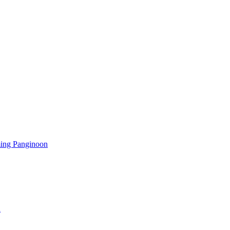
ming Panginoon
a