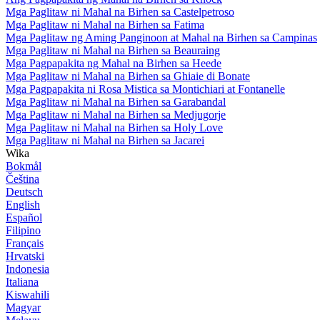
Mga Paglitaw ni Mahal na Birhen sa Castelpetroso
Mga Paglitaw ni Mahal na Birhen sa Fatima
Mga Paglitaw ng Aming Panginoon at Mahal na Birhen sa Campinas
Mga Paglitaw ni Mahal na Birhen sa Beauraing
Mga Pagpapakita ng Mahal na Birhen sa Heede
Mga Paglitaw ni Mahal na Birhen sa Ghiaie di Bonate
Mga Pagpapakita ni Rosa Mistica sa Montichiari at Fontanelle
Mga Paglitaw ni Mahal na Birhen sa Garabandal
Mga Paglitaw ni Mahal na Birhen sa Medjugorje
Mga Paglitaw ni Mahal na Birhen sa Holy Love
Mga Paglitaw ni Mahal na Birhen sa Jacarei
Wika
Bokmål
Čeština
Deutsch
English
Español
Filipino
Français
Hrvatski
Indonesia
Italiana
Kiswahili
Magyar