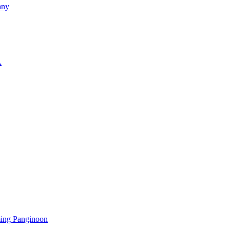
any
A
ming Panginoon