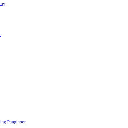
any
A
ming Panginoon