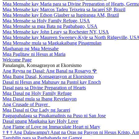
Mga Mensahe kay Maria para sa Divine Preparation of Hearts, Germ
Mga Mensahe kay Marcos Tadeu Teixeira sa Jacareí SP, Brazil
Mga Mensahe kay Edson Glauber sa Itapiranga AM, Brazil
Mga Mensahe sa Holy Family Refuge, USA
Mga Mensahe sa mga Bata ng Pagbabago, USA
Mga Mensahe kay John Leary sa Rochester NY, USA
Mga Mensahe kay Maureen Sweeney-Kyle sa North Ridgeville, US
Mga Mensahe mula sa Magkakaibang Pinagmulan
Maghanap ng Mga Mensahe
Mga Paglitaw ni Hesus at Maria
Welcome Page
Panalangin, Konsagrasyon at Ekorsismo
Ang Reyna ng Dasal: Ang Banal na Rosaryo
🌹
Mga Ibang Dasal, Konsagrasyon at Ekorsismo
Dasal ni Hesus ang Mahusay na Pastol kay Enoch
Dasal para sa Divine Preparation of Hearts
Mga Dasal ng Holy Family Refuge
Mga Dasal mula sa Ibang Revelasyon
Ang Crusade of Prayer
Mga Dasal ni Our Lady ng Jacarei
Pagpapahalaga sa Pinakamalinis na Puso ni San Jose
Dasal upang Magkaisa kay Holy Love
Ang Flame of Love ng Immaculate Heart ni Mary
†
†
†
Ang Dalawampu't Apat na Oras ng Pasyon ni Hesus Kristo, A
Tagubilin para sa Paghahanda ng Gamot