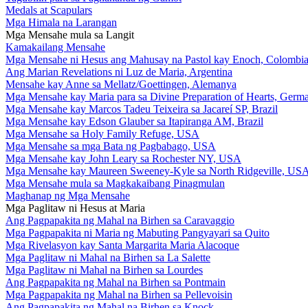
Medals at Scapulars
Mga Himala na Larangan
Mga Mensahe mula sa Langit
Kamakailang Mensahe
Mga Mensahe ni Hesus ang Mahusay na Pastol kay Enoch, Colombi
Ang Marian Revelations ni Luz de Maria, Argentina
Mensahe kay Anne sa Mellatz/Goettingen, Alemanya
Mga Mensahe kay Maria para sa Divine Preparation of Hearts, Germ
Mga Mensahe kay Marcos Tadeu Teixeira sa Jacareí SP, Brazil
Mga Mensahe kay Edson Glauber sa Itapiranga AM, Brazil
Mga Mensahe sa Holy Family Refuge, USA
Mga Mensahe sa mga Bata ng Pagbabago, USA
Mga Mensahe kay John Leary sa Rochester NY, USA
Mga Mensahe kay Maureen Sweeney-Kyle sa North Ridgeville, US
Mga Mensahe mula sa Magkakaibang Pinagmulan
Maghanap ng Mga Mensahe
Mga Paglitaw ni Hesus at Maria
Ang Pagpapakita ng Mahal na Birhen sa Caravaggio
Mga Pagpapakita ni Maria ng Mabuting Pangyayari sa Quito
Mga Rivelasyon kay Santa Margarita Maria Alacoque
Mga Paglitaw ni Mahal na Birhen sa La Salette
Mga Paglitaw ni Mahal na Birhen sa Lourdes
Ang Pagpapakita ng Mahal na Birhen sa Pontmain
Mga Pagpapakita ng Mahal na Birhen sa Pellevoisin
Ang Pagpapakita ng Mahal na Birhen sa Knock