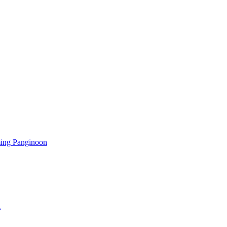
ming Panginoon
a