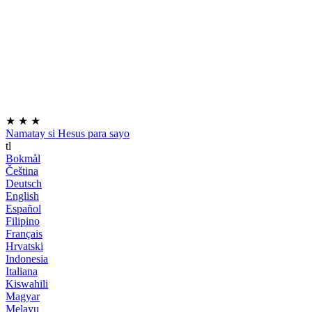
★
★
★
Namatay si Hesus para sayo
tl
Bokmål
Čeština
Deutsch
English
Español
Filipino
Français
Hrvatski
Indonesia
Italiana
Kiswahili
Magyar
Melayu