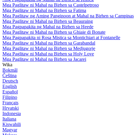
Mga Paglitaw ni Mahal na Birhen sa Castelpetroso
Mga Paglitaw ni Mahal na Birhen sa Fatima
Mga Paglitaw ng Aming Panginoon at Mahal na Birhen sa Campinas
Mga Paglitaw ni Mahal na Birhen sa Beauraing
Mga Pagpapakita ng Mahal na Birhen sa Heede
Mga Paglitaw ni Mahal na Birhen sa Ghiaie di Bonate
Mga Pagpapakita ni Rosa Mistica sa Montichiari at Fontanelle
Mga Paglitaw ni Mahal na Birhen sa Garabandal
Mga Paglitaw ni Mahal na Birhen sa Medjugorje
Mga Paglitaw ni Mahal na Birhen sa Holy Love
Mga Paglitaw ni Mahal na Birhen sa Jacarei
Wika
Bokmål
Čeština
Deutsch
English
Español
Filipino
Français
Hrvatski
Indonesia
Italiana
Kiswahili
Magyar