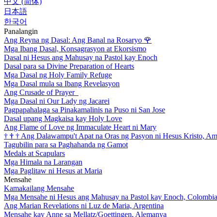
中文 (简体)
日本語
한국어
Panalangin
Ang Reyna ng Dasal: Ang Banal na Rosaryo
🌹
Mga Ibang Dasal, Konsagrasyon at Ekorsismo
Dasal ni Hesus ang Mahusay na Pastol kay Enoch
Dasal para sa Divine Preparation of Hearts
Mga Dasal ng Holy Family Refuge
Mga Dasal mula sa Ibang Revelasyon
Ang Crusade of Prayer
Mga Dasal ni Our Lady ng Jacarei
Pagpapahalaga sa Pinakamalinis na Puso ni San Jose
Dasal upang Magkaisa kay Holy Love
Ang Flame of Love ng Immaculate Heart ni Mary
†
†
†
Ang Dalawampu't Apat na Oras ng Pasyon ni Hesus Kristo, A
Tagubilin para sa Paghahanda ng Gamot
Medals at Scapulars
Mga Himala na Larangan
Mga Paglitaw ni Hesus at Maria
Mensahe
Kamakailang Mensahe
Mga Mensahe ni Hesus ang Mahusay na Pastol kay Enoch, Colombi
Ang Marian Revelations ni Luz de Maria, Argentina
Mensahe kay Anne sa Mellatz/Goettingen, Alemanya