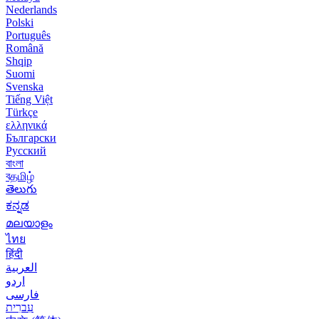
Nederlands
Polski
Português
Română
Shqip
Suomi
Svenska
Tiếng Việt
Türkçe
ελληνικά
Български
Русский
বাংলা
বதமிழ்
తెలుగు
ಕನ್ನಡ
മലയാളം
ไทย
हिंदी
العربية
اردو
فارسی
עִברִית