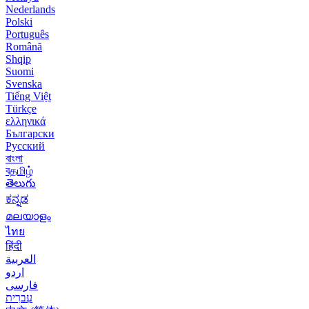
Nederlands
Polski
Português
Română
Shqip
Suomi
Svenska
Tiếng Việt
Türkçe
ελληνικά
Български
Русский
বাংলা
বதமிழ்
తెలుగు
ಕನ್ನಡ
മലയാളം
ไทย
हिंदी
العربية
اردو
فارسی
עִברִית