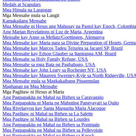
Medals at Scapulars
Mga Himala na Larangan
Mga Mensahe mula sa Langit
Kamakailang Mensahe
Mga Mensahe ni Hesus ang Mahusay na Pastol kay Enoch, Colombi
Ang Marian Revelations ni Luz de Maria, Argentina
Mensahe kay Anne sa Mellatz/Goettingen, Alemanya
Mga Mensahe kay Maria para sa Divine Preparation of Hearts, Germ
Mga Mensahe kay Marcos Tadeu Teixeira sa Jacareí SP, Brazil
Mga Mensahe kay Edson Glauber sa Itapiranga AM, Brazil
Mga Mensahe sa Holy Family Refuge, USA
Mga Mensahe sa mga Bata ng Pagbabago, USA
Mga Mensahe kay John Leary sa Rochester NY, USA
Mga Mensahe kay Maureen Sweeney-Kyle sa North Ridgeville, US
Mga Mensahe mula sa Magkakaibang Pinagmulan
Maghanap ng Mga Mensahe
Mga Paglitaw ni Hesus at Maria
Ang Pagpapakita ng Mahal na Birhen sa Caravaggio
Mga Pagpapakita ni Maria ng Mabuting Pangyayari sa Quito
Mga Rivelasyon kay Santa Margarita Maria Alacoque
Mga Paglitaw ni Mahal na Birhen sa La Salette
Mga Paglitaw ni Mahal na Birhen sa Lourdes
Ang Pagpapakita ng Mahal na Birhen sa Pontmain
Mga Pagpapakita ng Mahal na Birhen sa Pellevoisin
Ang Pagpapakita ng Mahal na Birhen sa Knock