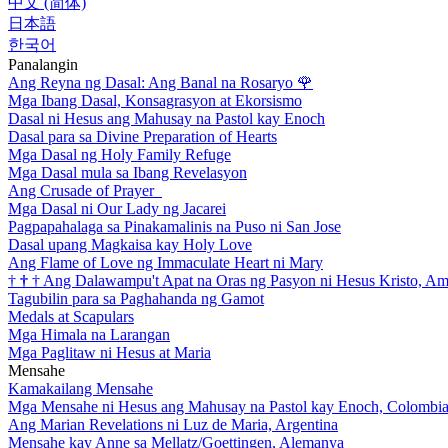
中文 (简体)
日本語
한국어
Panalangin
Ang Reyna ng Dasal: Ang Banal na Rosaryo
🌹
Mga Ibang Dasal, Konsagrasyon at Ekorsismo
Dasal ni Hesus ang Mahusay na Pastol kay Enoch
Dasal para sa Divine Preparation of Hearts
Mga Dasal ng Holy Family Refuge
Mga Dasal mula sa Ibang Revelasyon
Ang Crusade of Prayer
Mga Dasal ni Our Lady ng Jacarei
Pagpapahalaga sa Pinakamalinis na Puso ni San Jose
Dasal upang Magkaisa kay Holy Love
Ang Flame of Love ng Immaculate Heart ni Mary
†
†
†
Ang Dalawampu't Apat na Oras ng Pasyon ni Hesus Kristo, A
Tagubilin para sa Paghahanda ng Gamot
Medals at Scapulars
Mga Himala na Larangan
Mga Paglitaw ni Hesus at Maria
Mensahe
Kamakailang Mensahe
Mga Mensahe ni Hesus ang Mahusay na Pastol kay Enoch, Colombi
Ang Marian Revelations ni Luz de Maria, Argentina
Mensahe kay Anne sa Mellatz/Goettingen, Alemanya