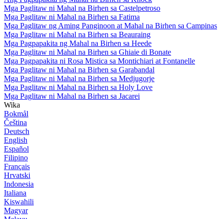
Mga Paglitaw ni Mahal na Birhen sa Castelpetroso
Mga Paglitaw ni Mahal na Birhen sa Fatima
Mga Paglitaw ng Aming Panginoon at Mahal na Birhen sa Campinas
Mga Paglitaw ni Mahal na Birhen sa Beauraing
Mga Pagpapakita ng Mahal na Birhen sa Heede
Mga Paglitaw ni Mahal na Birhen sa Ghiaie di Bonate
Mga Pagpapakita ni Rosa Mistica sa Montichiari at Fontanelle
Mga Paglitaw ni Mahal na Birhen sa Garabandal
Mga Paglitaw ni Mahal na Birhen sa Medjugorje
Mga Paglitaw ni Mahal na Birhen sa Holy Love
Mga Paglitaw ni Mahal na Birhen sa Jacarei
Wika
Bokmål
Čeština
Deutsch
English
Español
Filipino
Français
Hrvatski
Indonesia
Italiana
Kiswahili
Magyar