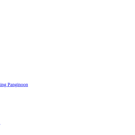
ming Panginoon
a