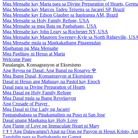
Mga Mensahe kay Maria para sa Divine Preparation of Hearts, Germ
Mga Mensahe kay Marcos Tadeu Teixeira sa Jacareí SP, Brazil
Mga Mensahe kay Edson Glauber sa Itapiranga AM, Brazil
Mga Mensahe sa Holy Family Refuge, USA
Mga Mensahe sa mga Bata ng Pagbabago, USA
Mga Mensahe kay John Leary sa Rochester NY, USA
Mga Mensahe kay Maureen Sweeney-Kyle sa North Ridgeville, US
Mga Mensahe mula sa Magkakaibang Pinagmulan
Maghanap ng Mga Mensahe
Mga Paglitaw ni Hesus at Maria
Welcome Page
Panalangin, Konsagrasyon at Ekorsismo
Ang Reyna ng Dasal: Ang Banal na Rosaryo
🌹
Mga Ibang Dasal, Konsagrasyon at Ekorsismo
Dasal ni Hesus ang Mahusay na Pastol kay Enoch
Dasal para sa Divine Preparation of Hearts
Mga Dasal ng Holy Family Refuge
Mga Dasal mula sa Ibang Revelasyon
Ang Crusade of Prayer
Mga Dasal ni Our Lady ng Jacarei
Pagpapahalaga sa Pinakamalinis na Puso ni San Jose
Dasal upang Magkaisa kay Holy Love
Ang Flame of Love ng Immaculate Heart ni Mary
†
†
†
Ang Dalawampu't Apat na Oras ng Pasyon ni Hesus Kristo, A
Tagubilin para sa Paghahanda ng Gamot