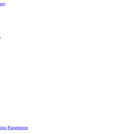
any
A
ming Panginoon