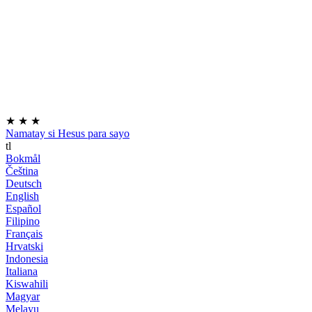
★
★
★
Namatay si Hesus para sayo
tl
Bokmål
Čeština
Deutsch
English
Español
Filipino
Français
Hrvatski
Indonesia
Italiana
Kiswahili
Magyar
Melayu