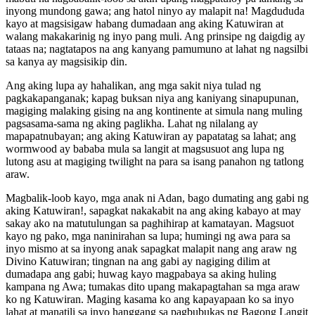
inyong mundong gawa; ang hatol ninyo ay malapit na! Magdududa
kayo at magsisigaw habang dumadaan ang aking Katuwiran at
walang makakarinig ng inyo pang muli. Ang prinsipe ng daigdig ay
tataas na; nagtatapos na ang kanyang pamumuno at lahat ng nagsilbi
sa kanya ay magsisikip din.
Ang aking lupa ay hahalikan, ang mga sakit niya tulad ng
pagkakapanganak; kapag buksan niya ang kaniyang sinapupunan,
magiging malaking gising na ang kontinente at simula nang muling
pagsasama-sama ng aking paglikha. Lahat ng nilalang ay
mapapatnubayan; ang aking Katuwiran ay papatatag sa lahat; ang
wormwood ay bababa mula sa langit at magsusuot ang lupa ng
lutong asu at magiging twilight na para sa isang panahon ng tatlong
araw.
Magbalik-loob kayo, mga anak ni Adan, bago dumating ang gabi ng
aking Katuwiran!, sapagkat nakakabit na ang aking kabayo at may
sakay ako na matutulungan sa paghihirap at kamatayan. Magsuot
kayo ng pako, mga naninirahan sa lupa; humingi ng awa para sa
inyo mismo at sa inyong anak sapagkat malapit nang ang araw ng
Divino Katuwiran; tingnan na ang gabi ay nagiging dilim at
dumadapa ang gabi; huwag kayo magpabaya sa aking huling
kampana ng Awa; tumakas dito upang makapagtahan sa mga araw
ko ng Katuwiran. Maging kasama ko ang kapayapaan ko sa inyo
lahat at manatili sa inyo hanggang sa pagbubukas ng Bagong Langit