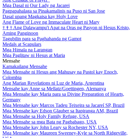
Mga Dasal ni Our Lady ng Jacarei
Pagpapahalaga sa Pinakamalinis na Puso ni San Jose
Dasal upang Magkaisa kay Holy Love
Ang Flame of Love ng Immaculate Heart ni Mary
†
†
†
Ang Dalawampu't Apat na Oras ng Pasyon ni Hesus Kristo,
Aming Panginoon
Tagubilin para sa Paghahanda ng Gamot
Medals at Scapulars
Mga Himala na Larangan
Mga Paglitaw ni Hesus at Maria
Mensahe
Kamakailang Mensahe
Mga Mensahe ni Hesus ang Mahusay na Pastol kay Enoch,
Colombia
Ang Marian Revelations ni Luz de Maria, Argentina
Mensahe kay Anne sa Mellatz/Goettingen, Alemanya
Mga Mensahe kay Maria para sa Divine Preparation of Hearts,
Germany
Mga Mensahe kay Marcos Tadeu Teixeira sa Jacareí SP, Brazil
Mga Mensahe kay Edson Glauber sa Itapiranga AM, Brazil
Mga Mensahe sa Holy Family Refuge, USA
Mga Mensahe sa mga Bata ng Pagbabago, USA
Mga Mensahe kay John Leary sa Rochester NY, USA
Mga Mensahe kay Maureen Sweeney-Kyle sa North Ridgeville,