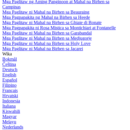
Mga Paglitaw ng Aming Panginoon at Mahal na Birhen sa
Campinas
Mga Paglitaw ni Mahal na Birhen sa Beauraing
Mga Pagpapakita ng Mahal na Birhen sa Heede
Mga Paglitaw ni Mahal na Birhen sa Ghiaie di Bonate
Mga Pagpapakita ni Rosa Mistica sa Montichiari at Fontanelle
Mga Paglitaw ni Mahal na Birhen sa Garabandal
Mga Paglitaw ni Mahal na Birhen sa Medjugorje
Mga Paglitaw ni Mahal na Birhen sa Holy Love
Mga Paglitaw ni Mahal na Birhen sa Jacarei
Wika
Bokmål
Čeština
Deutsch
English
Español
Filipino
Français
Hrvatski
Indonesia
Italiana
Kiswahili
Magyar
Melayu
Nederlands