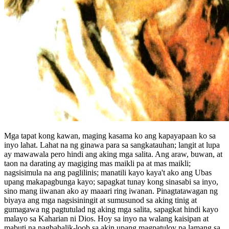
Mga tapat kong kawan, maging kasama ko ang kapayapaan ko sa
inyo lahat. Lahat na ng ginawa para sa sangkatauhan; langit at lupa
ay mawawala pero hindi ang aking mga salita. Ang araw, buwan, at
taon na darating ay magiging mas maikli pa at mas maikli;
nagsisimula na ang paglilinis; manatili kayo kaya't ako ang Ubas
upang makapagbunga kayo; sapagkat tunay kong sinasabi sa inyo,
sino mang iiwanan ako ay maaari ring iwanan. Pinagtatawagan ng
biyaya ang mga nagsisiningit at sumusunod sa aking tinig at
gumagawa ng pagtutulad ng aking mga salita, sapagkat hindi kayo
malayo sa Kaharian ni Dios. Hoy sa inyo na walang kaisipan at
mabuti na nagbabalik-loob sa akin upang magpatuloy pa lamang sa