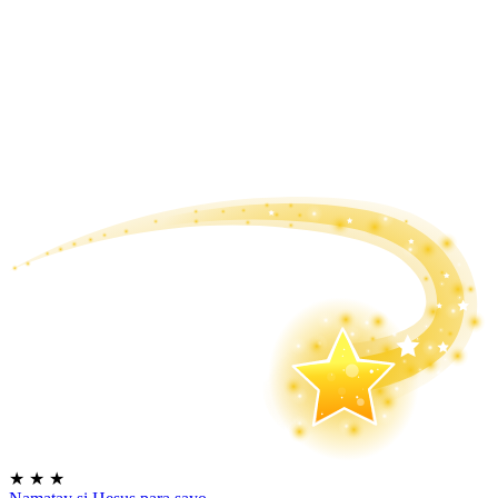
★
★
★