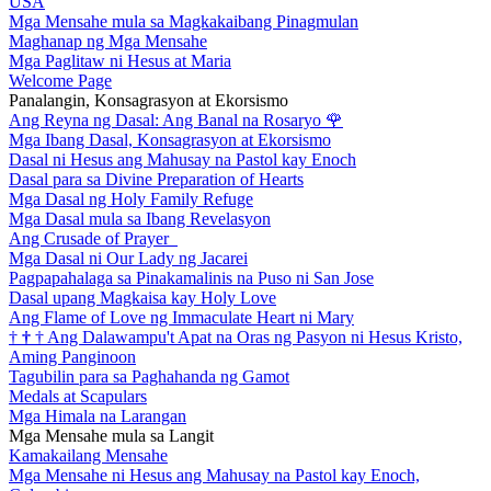
USA
Mga Mensahe mula sa Magkakaibang Pinagmulan
Maghanap ng Mga Mensahe
Mga Paglitaw ni Hesus at Maria
Welcome Page
Panalangin, Konsagrasyon at Ekorsismo
Ang Reyna ng Dasal: Ang Banal na Rosaryo
🌹
Mga Ibang Dasal, Konsagrasyon at Ekorsismo
Dasal ni Hesus ang Mahusay na Pastol kay Enoch
Dasal para sa Divine Preparation of Hearts
Mga Dasal ng Holy Family Refuge
Mga Dasal mula sa Ibang Revelasyon
Ang Crusade of Prayer
Mga Dasal ni Our Lady ng Jacarei
Pagpapahalaga sa Pinakamalinis na Puso ni San Jose
Dasal upang Magkaisa kay Holy Love
Ang Flame of Love ng Immaculate Heart ni Mary
†
†
†
Ang Dalawampu't Apat na Oras ng Pasyon ni Hesus Kristo,
Aming Panginoon
Tagubilin para sa Paghahanda ng Gamot
Medals at Scapulars
Mga Himala na Larangan
Mga Mensahe mula sa Langit
Kamakailang Mensahe
Mga Mensahe ni Hesus ang Mahusay na Pastol kay Enoch,