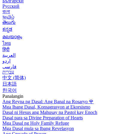
Български
Русский
বাংলা
বதமிழ்
తెలుగు
ಕನ್ನಡ
മലയാളം
ไทย
हिंदी
العربية
اردو
فارسی
עִברִית
中文 (简体)
日本語
한국어
Panalangin
Ang Reyna ng Dasal: Ang Banal na Rosaryo
🌹
Mga Ibang Dasal, Konsagrasyon at Ekorsismo
Dasal ni Hesus ang Mahusay na Pastol kay Enoch
Dasal para sa Divine Preparation of Hearts
Mga Dasal ng Holy Family Refuge
Mga Dasal mula sa Ibang Revelasyon
Ang Crusade of Prayer