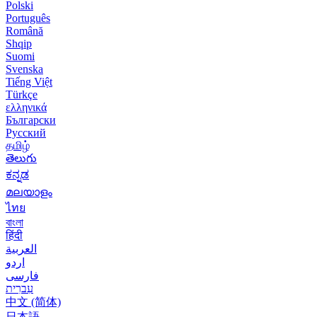
Polski
Português
Română
Shqip
Suomi
Svenska
Tiếng Việt
Türkçe
ελληνικά
Български
Русский
தமிழ்
తెలుగు
ಕನ್ನಡ
മലയാളം
ไทย
বাংলা
हिंदी
العربية
اردو
فارسی
עִברִית
中文 (简体)
日本語