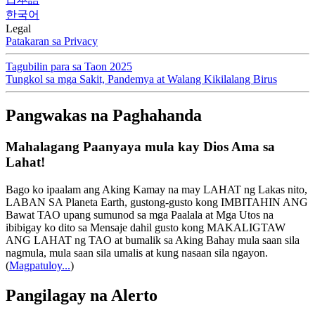
한국어
Legal
Patakaran sa Privacy
Tagubilin para sa Taon 2025
Tungkol sa mga Sakit, Pandemya at Walang Kikilalang Birus
Pangwakas na Paghahanda
Mahalagang Paanyaya mula kay Dios Ama sa
Lahat!
Bago ko ipaalam ang Aking Kamay na may LAHAT ng Lakas nito,
LABAN SA Planeta Earth, gustong-gusto kong IMBITAHIN ANG
Bawat TAO upang sumunod sa mga Paalala at Mga Utos na
ibibigay ko dito sa Mensaje dahil gusto kong MAKALIGTAW
ANG LAHAT ng TAO at bumalik sa Aking Bahay mula saan sila
nagmula, mula saan sila umalis at kung nasaan sila ngayon.
(
Magpatuloy...
)
Pangilagay na Alerto