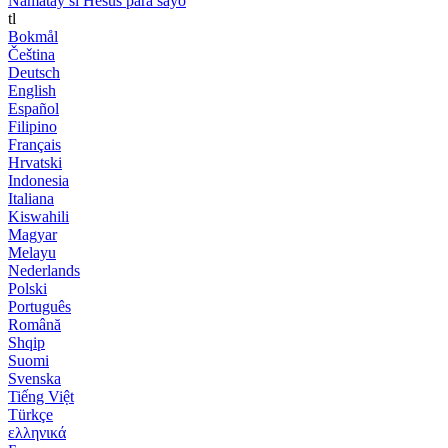
Namatay si Hesus para sayo
tl
Bokmål
Čeština
Deutsch
English
Español
Filipino
Français
Hrvatski
Indonesia
Italiana
Kiswahili
Magyar
Melayu
Nederlands
Polski
Português
Română
Shqip
Suomi
Svenska
Tiếng Việt
Türkçe
ελληνικά