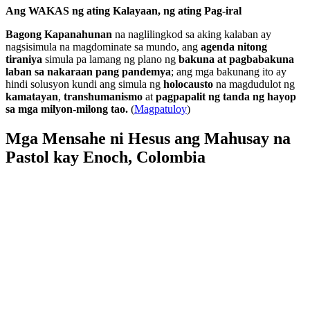
Ang WAKAS ng ating Kalayaan, ng ating Pag-iral
Bagong Kapanahunan
na naglilingkod sa aking kalaban ay
nagsisimula na magdominate sa mundo, ang
agenda nitong
tiraniya
simula pa lamang ng plano ng
bakuna at pagbabakuna
laban sa nakaraan pang pandemya
; ang mga bakunang ito ay
hindi solusyon kundi ang simula ng
holocausto
na magdudulot ng
kamatayan
,
transhumanismo
at
pagpapalit ng tanda ng hayop
sa mga milyon-milong tao.
(
Magpatuloy
)
Mga Mensahe ni Hesus ang Mahusay na
Pastol kay Enoch, Colombia