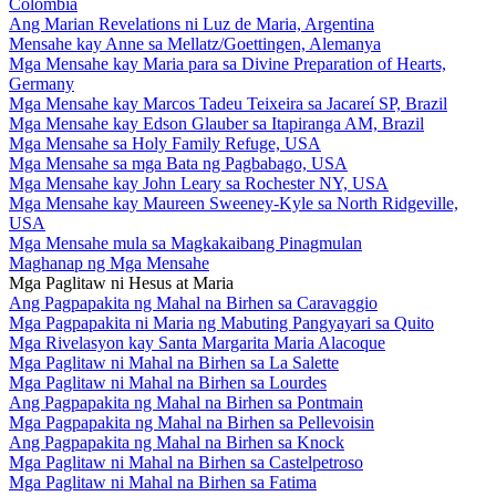
Colombia
Ang Marian Revelations ni Luz de Maria, Argentina
Mensahe kay Anne sa Mellatz/Goettingen, Alemanya
Mga Mensahe kay Maria para sa Divine Preparation of Hearts,
Germany
Mga Mensahe kay Marcos Tadeu Teixeira sa Jacareí SP, Brazil
Mga Mensahe kay Edson Glauber sa Itapiranga AM, Brazil
Mga Mensahe sa Holy Family Refuge, USA
Mga Mensahe sa mga Bata ng Pagbabago, USA
Mga Mensahe kay John Leary sa Rochester NY, USA
Mga Mensahe kay Maureen Sweeney-Kyle sa North Ridgeville,
USA
Mga Mensahe mula sa Magkakaibang Pinagmulan
Maghanap ng Mga Mensahe
Mga Paglitaw ni Hesus at Maria
Ang Pagpapakita ng Mahal na Birhen sa Caravaggio
Mga Pagpapakita ni Maria ng Mabuting Pangyayari sa Quito
Mga Rivelasyon kay Santa Margarita Maria Alacoque
Mga Paglitaw ni Mahal na Birhen sa La Salette
Mga Paglitaw ni Mahal na Birhen sa Lourdes
Ang Pagpapakita ng Mahal na Birhen sa Pontmain
Mga Pagpapakita ng Mahal na Birhen sa Pellevoisin
Ang Pagpapakita ng Mahal na Birhen sa Knock
Mga Paglitaw ni Mahal na Birhen sa Castelpetroso
Mga Paglitaw ni Mahal na Birhen sa Fatima