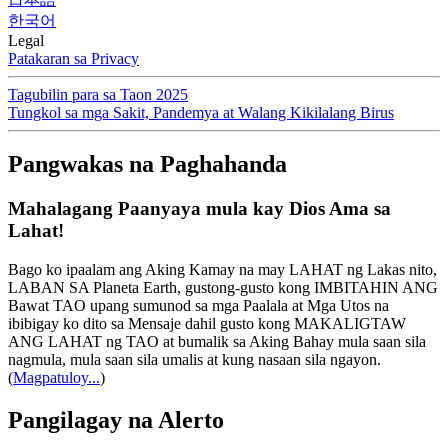
한국어
Legal
Patakaran sa Privacy
Tagubilin para sa Taon 2025
Tungkol sa mga Sakit, Pandemya at Walang Kikilalang Birus
Pangwakas na Paghahanda
Mahalagang Paanyaya mula kay Dios Ama sa
Lahat!
Bago ko ipaalam ang Aking Kamay na may LAHAT ng Lakas nito,
LABAN SA Planeta Earth, gustong-gusto kong IMBITAHIN ANG
Bawat TAO upang sumunod sa mga Paalala at Mga Utos na
ibibigay ko dito sa Mensaje dahil gusto kong MAKALIGTAW
ANG LAHAT ng TAO at bumalik sa Aking Bahay mula saan sila
nagmula, mula saan sila umalis at kung nasaan sila ngayon.
(
Magpatuloy...
)
Pangilagay na Alerto