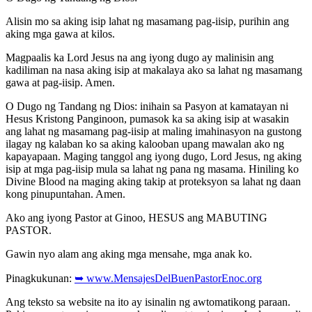
Alisin mo sa aking isip lahat ng masamang pag-iisip, purihin ang
aking mga gawa at kilos.
Magpaalis ka Lord Jesus na ang iyong dugo ay malinisin ang
kadiliman na nasa aking isip at makalaya ako sa lahat ng masamang
gawa at pag-iisip. Amen.
O Dugo ng Tandang ng Dios: inihain sa Pasyon at kamatayan ni
Hesus Kristong Panginoon, pumasok ka sa aking isip at wasakin
ang lahat ng masamang pag-iisip at maling imahinasyon na gustong
ilagay ng kalaban ko sa aking kalooban upang mawalan ako ng
kapayapaan. Maging tanggol ang iyong dugo, Lord Jesus, ng aking
isip at mga pag-iisip mula sa lahat ng pana ng masama. Hiniling ko
Divine Blood na maging aking takip at proteksyon sa lahat ng daan
kong pinupuntahan. Amen.
Ako ang iyong Pastor at Ginoo, HESUS ang MABUTING
PASTOR.
Gawin nyo alam ang aking mga mensahe, mga anak ko.
Pinagkukunan:
➥ www.MensajesDelBuenPastorEnoc.org
Ang teksto sa website na ito ay isinalin ng awtomatikong paraan.