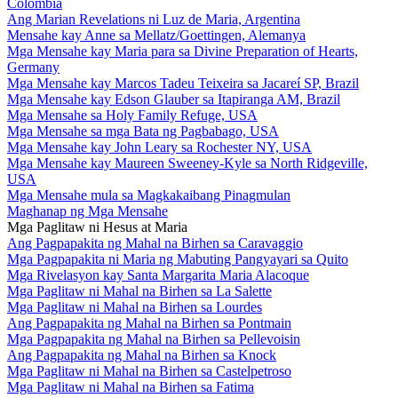
Colombia
Ang Marian Revelations ni Luz de Maria, Argentina
Mensahe kay Anne sa Mellatz/Goettingen, Alemanya
Mga Mensahe kay Maria para sa Divine Preparation of Hearts,
Germany
Mga Mensahe kay Marcos Tadeu Teixeira sa Jacareí SP, Brazil
Mga Mensahe kay Edson Glauber sa Itapiranga AM, Brazil
Mga Mensahe sa Holy Family Refuge, USA
Mga Mensahe sa mga Bata ng Pagbabago, USA
Mga Mensahe kay John Leary sa Rochester NY, USA
Mga Mensahe kay Maureen Sweeney-Kyle sa North Ridgeville,
USA
Mga Mensahe mula sa Magkakaibang Pinagmulan
Maghanap ng Mga Mensahe
Mga Paglitaw ni Hesus at Maria
Ang Pagpapakita ng Mahal na Birhen sa Caravaggio
Mga Pagpapakita ni Maria ng Mabuting Pangyayari sa Quito
Mga Rivelasyon kay Santa Margarita Maria Alacoque
Mga Paglitaw ni Mahal na Birhen sa La Salette
Mga Paglitaw ni Mahal na Birhen sa Lourdes
Ang Pagpapakita ng Mahal na Birhen sa Pontmain
Mga Pagpapakita ng Mahal na Birhen sa Pellevoisin
Ang Pagpapakita ng Mahal na Birhen sa Knock
Mga Paglitaw ni Mahal na Birhen sa Castelpetroso
Mga Paglitaw ni Mahal na Birhen sa Fatima