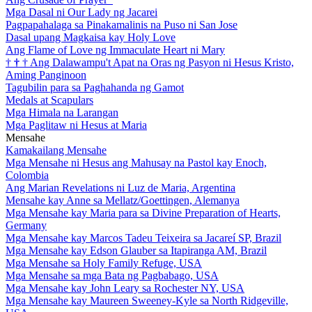
Mga Dasal ni Our Lady ng Jacarei
Pagpapahalaga sa Pinakamalinis na Puso ni San Jose
Dasal upang Magkaisa kay Holy Love
Ang Flame of Love ng Immaculate Heart ni Mary
†
†
†
Ang Dalawampu't Apat na Oras ng Pasyon ni Hesus Kristo,
Aming Panginoon
Tagubilin para sa Paghahanda ng Gamot
Medals at Scapulars
Mga Himala na Larangan
Mga Paglitaw ni Hesus at Maria
Mensahe
Kamakailang Mensahe
Mga Mensahe ni Hesus ang Mahusay na Pastol kay Enoch,
Colombia
Ang Marian Revelations ni Luz de Maria, Argentina
Mensahe kay Anne sa Mellatz/Goettingen, Alemanya
Mga Mensahe kay Maria para sa Divine Preparation of Hearts,
Germany
Mga Mensahe kay Marcos Tadeu Teixeira sa Jacareí SP, Brazil
Mga Mensahe kay Edson Glauber sa Itapiranga AM, Brazil
Mga Mensahe sa Holy Family Refuge, USA
Mga Mensahe sa mga Bata ng Pagbabago, USA
Mga Mensahe kay John Leary sa Rochester NY, USA
Mga Mensahe kay Maureen Sweeney-Kyle sa North Ridgeville,