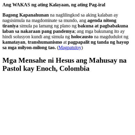
Ang WAKAS ng ating Kalayaan, ng ating Pag-iral
Bagong Kapanahunan
na naglilingkod sa aking kalaban ay
nagsisimula na magdominate sa mundo, ang
agenda nitong
tiraniya
simula pa lamang ng plano ng
bakuna at pagbabakuna
laban sa nakaraan pang pandemya
; ang mga bakunang ito ay
hindi solusyon kundi ang simula ng
holocausto
na magdudulot ng
kamatayan
,
transhumanismo
at
pagpapalit ng tanda ng hayop
sa mga milyon-milong tao.
(
Magpatuloy
)
Mga Mensahe ni Hesus ang Mahusay na
Pastol kay Enoch, Colombia