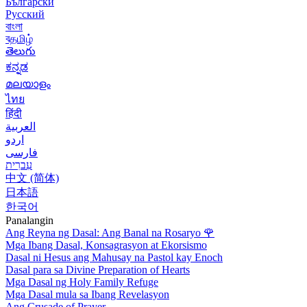
Български
Русский
বাংলা
বதமிழ்
తెలుగు
ಕನ್ನಡ
മലയാളം
ไทย
हिंदी
العربية
اردو
فارسی
עִברִית
中文 (简体)
日本語
한국어
Panalangin
Ang Reyna ng Dasal: Ang Banal na Rosaryo
🌹
Mga Ibang Dasal, Konsagrasyon at Ekorsismo
Dasal ni Hesus ang Mahusay na Pastol kay Enoch
Dasal para sa Divine Preparation of Hearts
Mga Dasal ng Holy Family Refuge
Mga Dasal mula sa Ibang Revelasyon
Ang Crusade of Prayer