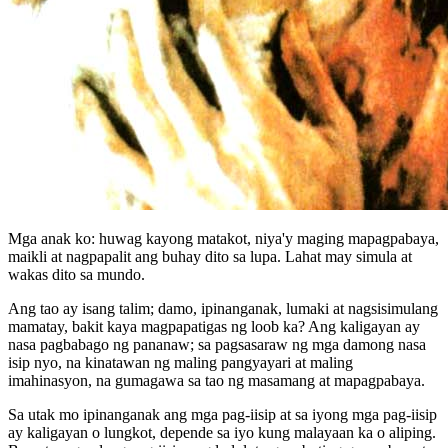
Mga anak ko: huwag kayong matakot, niya'y maging mapagpabaya,
maikli at nagpapalit ang buhay dito sa lupa. Lahat may simula at
wakas dito sa mundo.
Ang tao ay isang talim; damo, ipinanganak, lumaki at nagsisimulang
mamatay, bakit kaya magpapatigas ng loob ka? Ang kaligayan ay
nasa pagbabago ng pananaw; sa pagsasaraw ng mga damong nasa
isip nyo, na kinatawan ng maling pangyayari at maling
imahinasyon, na gumagawa sa tao ng masamang at mapagpabaya.
Sa utak mo ipinanganak ang mga pag-iisip at sa iyong mga pag-iisip
ay kaligayan o lungkot, depende sa iyo kung malayaan ka o aliping.