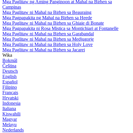
Mga Paglitaw ng Aming Panginoon at Mahal na Birhen sa
Campinas
Mga Paglitaw ni Mahal na Birhen sa Beauraing
Mga Pagpapakita ng Mahal na Birhen sa Heede
Mga Paglitaw ni Mahal na Birhen sa Ghiaie di Bonate
Mga Pagpapakita ni Rosa Mistica sa Montichiari at Fontanelle
Mga Paglitaw ni Mahal na Birhen sa Garabandal
Mga Paglitaw ni Mahal na Birhen sa Medjugorje
Mga Paglitaw ni Mahal na Birhen sa Holy Love
Mga Paglitaw ni Mahal na Birhen sa Jacarei
Wika
Bokmål
Čeština
Deutsch
English
Español
Filipino
Français
Hrvatski
Indonesia
Italiana
Kiswahili
Magyar
Melayu
Nederlands