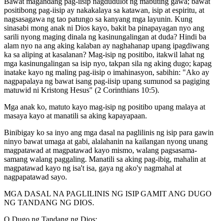
Bawat magandang pag-iisip nagdudulot ng mabuting gawa; bawat
positibong pag-iisip ay nakakalaya sa katawan, isip at espiritu, at
nagsasagawa ng tao patungo sa kanyang mga layunin. Kung
sinasabi mong anak ni Dios kayo, bakit ba pinapayagan nyo ang
sarili nyong maging dinala ng kasinungalingan at duda? Hindi ba
alam nyo na ang aking kalaban ay naghahanap upang ipagdiwang
ka sa aliping at kasalanan? Mag-isip ng positibo, itakwil lahat ng
mga kasinungalingan sa isip nyo, takpan sila ng aking dugo; kapag
inatake kayo ng maling pag-iisip o imahinasyon, sabihin: "Ako ay
nagpapalaya ng bawat isang pag-iisip upang sumunod sa pagiging
matuwid ni Kristong Hesus" (2 Corinthians 10:5).
Mga anak ko, matuto kayo mag-isip ng positibo upang malaya at
masaya kayo at manatili sa aking kapayapaan.
Binibigay ko sa inyo ang mga dasal na paglilinis ng isip para gawin
ninyo bawat umaga at gabi, alalahanin na kailangan nyong unang
magpatawad at magpatawad kayo mismo, walang pagsasama-
samang walang paggaling. Manatili sa aking pag-ibig, mahalin at
magpatawad kayo ng isa't isa, gaya ng ako'y nagmahal at
nagpapatawad sayo.
MGA DASAL NA PAGLILINIS NG ISIP GAMIT ANG DUGO
NG TANDANG NG DIOS.
O Dugo ng Tandang ng Dios: