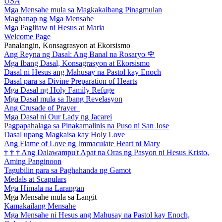
USA
Mga Mensahe mula sa Magkakaibang Pinagmulan
Maghanap ng Mga Mensahe
Mga Paglitaw ni Hesus at Maria
Welcome Page
Panalangin, Konsagrasyon at Ekorsismo
Ang Reyna ng Dasal: Ang Banal na Rosaryo
🌹
Mga Ibang Dasal, Konsagrasyon at Ekorsismo
Dasal ni Hesus ang Mahusay na Pastol kay Enoch
Dasal para sa Divine Preparation of Hearts
Mga Dasal ng Holy Family Refuge
Mga Dasal mula sa Ibang Revelasyon
Ang Crusade of Prayer
Mga Dasal ni Our Lady ng Jacarei
Pagpapahalaga sa Pinakamalinis na Puso ni San Jose
Dasal upang Magkaisa kay Holy Love
Ang Flame of Love ng Immaculate Heart ni Mary
†
†
†
Ang Dalawampu't Apat na Oras ng Pasyon ni Hesus Kristo,
Aming Panginoon
Tagubilin para sa Paghahanda ng Gamot
Medals at Scapulars
Mga Himala na Larangan
Mga Mensahe mula sa Langit
Kamakailang Mensahe
Mga Mensahe ni Hesus ang Mahusay na Pastol kay Enoch,