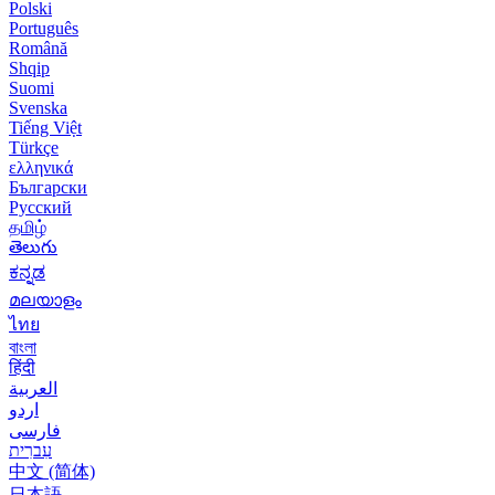
Polski
Português
Română
Shqip
Suomi
Svenska
Tiếng Việt
Türkçe
ελληνικά
Български
Русский
தமிழ்
తెలుగు
ಕನ್ನಡ
മലയാളം
ไทย
বাংলা
हिंदी
العربية
اردو
فارسی
עִברִית
中文 (简体)
日本語