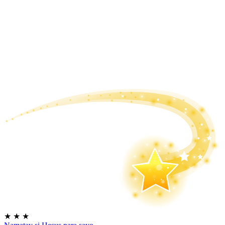
★
★
★