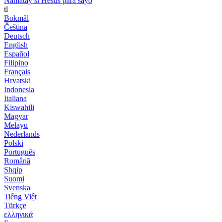
Namatay si Hesus para sayo
tl
Bokmål
Čeština
Deutsch
English
Español
Filipino
Français
Hrvatski
Indonesia
Italiana
Kiswahili
Magyar
Melayu
Nederlands
Polski
Português
Română
Shqip
Suomi
Svenska
Tiếng Việt
Türkçe
ελληνικά