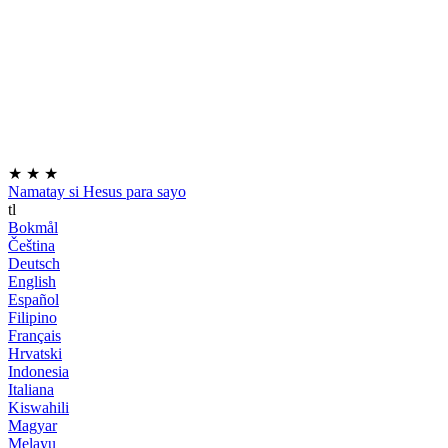
★
★
★
Namatay si Hesus para sayo
tl
Bokmål
Čeština
Deutsch
English
Español
Filipino
Français
Hrvatski
Indonesia
Italiana
Kiswahili
Magyar
Melayu