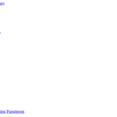
any
A
ming Panginoon