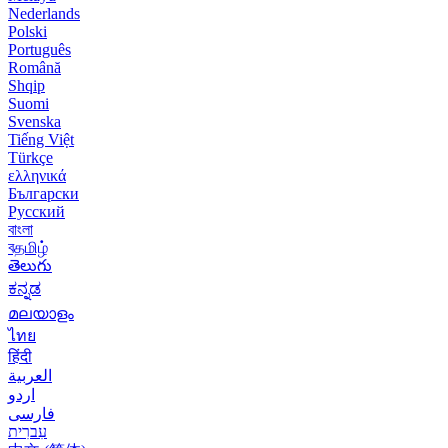
Nederlands
Polski
Português
Română
Shqip
Suomi
Svenska
Tiếng Việt
Türkçe
ελληνικά
Български
Русский
বাংলা
বதமிழ்
తెలుగు
ಕನ್ನಡ
മലയാളം
ไทย
हिंदी
العربية
اردو
فارسی
עִברִית