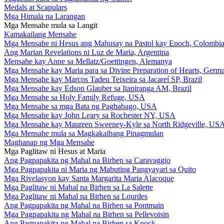
Medals at Scapulars
Mga Himala na Larangan
Mga Mensahe mula sa Langit
Kamakailang Mensahe
Mga Mensahe ni Hesus ang Mahusay na Pastol kay Enoch, Colombi
Ang Marian Revelations ni Luz de Maria, Argentina
Mensahe kay Anne sa Mellatz/Goettingen, Alemanya
Mga Mensahe kay Maria para sa Divine Preparation of Hearts, Germ
Mga Mensahe kay Marcos Tadeu Teixeira sa Jacareí SP, Brazil
Mga Mensahe kay Edson Glauber sa Itapiranga AM, Brazil
Mga Mensahe sa Holy Family Refuge, USA
Mga Mensahe sa mga Bata ng Pagbabago, USA
Mga Mensahe kay John Leary sa Rochester NY, USA
Mga Mensahe kay Maureen Sweeney-Kyle sa North Ridgeville, US
Mga Mensahe mula sa Magkakaibang Pinagmulan
Maghanap ng Mga Mensahe
Mga Paglitaw ni Hesus at Maria
Ang Pagpapakita ng Mahal na Birhen sa Caravaggio
Mga Pagpapakita ni Maria ng Mabuting Pangyayari sa Quito
Mga Rivelasyon kay Santa Margarita Maria Alacoque
Mga Paglitaw ni Mahal na Birhen sa La Salette
Mga Paglitaw ni Mahal na Birhen sa Lourdes
Ang Pagpapakita ng Mahal na Birhen sa Pontmain
Mga Pagpapakita ng Mahal na Birhen sa Pellevoisin
Ang Pagpapakita ng Mahal na Birhen sa Knock