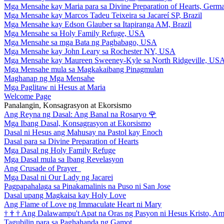
Mga Mensahe kay Maria para sa Divine Preparation of Hearts, Germ
Mga Mensahe kay Marcos Tadeu Teixeira sa Jacareí SP, Brazil
Mga Mensahe kay Edson Glauber sa Itapiranga AM, Brazil
Mga Mensahe sa Holy Family Refuge, USA
Mga Mensahe sa mga Bata ng Pagbabago, USA
Mga Mensahe kay John Leary sa Rochester NY, USA
Mga Mensahe kay Maureen Sweeney-Kyle sa North Ridgeville, US
Mga Mensahe mula sa Magkakaibang Pinagmulan
Maghanap ng Mga Mensahe
Mga Paglitaw ni Hesus at Maria
Welcome Page
Panalangin, Konsagrasyon at Ekorsismo
Ang Reyna ng Dasal: Ang Banal na Rosaryo
🌹
Mga Ibang Dasal, Konsagrasyon at Ekorsismo
Dasal ni Hesus ang Mahusay na Pastol kay Enoch
Dasal para sa Divine Preparation of Hearts
Mga Dasal ng Holy Family Refuge
Mga Dasal mula sa Ibang Revelasyon
Ang Crusade of Prayer
Mga Dasal ni Our Lady ng Jacarei
Pagpapahalaga sa Pinakamalinis na Puso ni San Jose
Dasal upang Magkaisa kay Holy Love
Ang Flame of Love ng Immaculate Heart ni Mary
†
†
†
Ang Dalawampu't Apat na Oras ng Pasyon ni Hesus Kristo, A
Tagubilin para sa Paghahanda ng Gamot