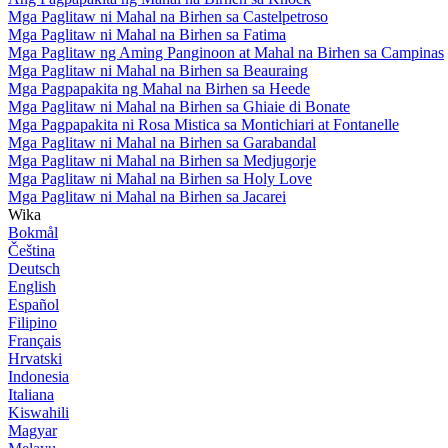
Mga Paglitaw ni Mahal na Birhen sa Castelpetroso
Mga Paglitaw ni Mahal na Birhen sa Fatima
Mga Paglitaw ng Aming Panginoon at Mahal na Birhen sa Campinas
Mga Paglitaw ni Mahal na Birhen sa Beauraing
Mga Pagpapakita ng Mahal na Birhen sa Heede
Mga Paglitaw ni Mahal na Birhen sa Ghiaie di Bonate
Mga Pagpapakita ni Rosa Mistica sa Montichiari at Fontanelle
Mga Paglitaw ni Mahal na Birhen sa Garabandal
Mga Paglitaw ni Mahal na Birhen sa Medjugorje
Mga Paglitaw ni Mahal na Birhen sa Holy Love
Mga Paglitaw ni Mahal na Birhen sa Jacarei
Wika
Bokmål
Čeština
Deutsch
English
Español
Filipino
Français
Hrvatski
Indonesia
Italiana
Kiswahili
Magyar