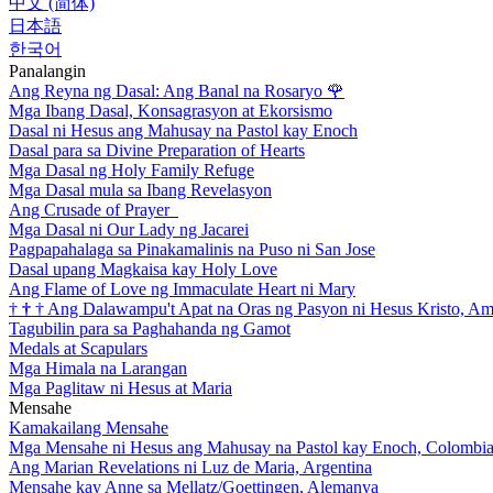
中文 (简体)
日本語
한국어
Panalangin
Ang Reyna ng Dasal: Ang Banal na Rosaryo
🌹
Mga Ibang Dasal, Konsagrasyon at Ekorsismo
Dasal ni Hesus ang Mahusay na Pastol kay Enoch
Dasal para sa Divine Preparation of Hearts
Mga Dasal ng Holy Family Refuge
Mga Dasal mula sa Ibang Revelasyon
Ang Crusade of Prayer
Mga Dasal ni Our Lady ng Jacarei
Pagpapahalaga sa Pinakamalinis na Puso ni San Jose
Dasal upang Magkaisa kay Holy Love
Ang Flame of Love ng Immaculate Heart ni Mary
†
†
†
Ang Dalawampu't Apat na Oras ng Pasyon ni Hesus Kristo, A
Tagubilin para sa Paghahanda ng Gamot
Medals at Scapulars
Mga Himala na Larangan
Mga Paglitaw ni Hesus at Maria
Mensahe
Kamakailang Mensahe
Mga Mensahe ni Hesus ang Mahusay na Pastol kay Enoch, Colombi
Ang Marian Revelations ni Luz de Maria, Argentina
Mensahe kay Anne sa Mellatz/Goettingen, Alemanya