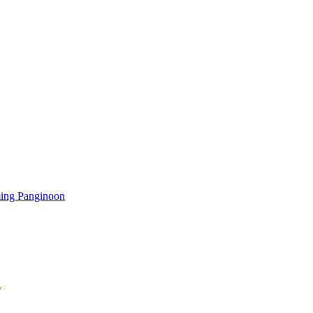
ming Panginoon
a