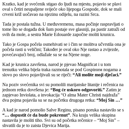
Kratko, kad je svećenik stigao do ljudi na mjestu, pojavio se plavi
oval s četiri neupaljene svijeće oko lijepoga Gospode, dok se mali
crveni križ uočavao na njezinu odijelu, na razini Srca.
Tada je postala tužna. U međuvremenu, masa počinje raspravljati o
tome što se događa dok šum postaje sve glasniji, pa pastir zatraži od
svih da mole, a sestra Marie Edouarde započne moliti krunicu.
Tako je Gospa počela osmehivati se i čim se molitva učvrstila ona je
počela rasti u veličini; Također je oval oko Nje rastao a zvijezde,
povećavajući broj, odlažale su se na Njene noge.
Kad je krunica završena, narod je pjevao Magnificat i u tom
trenutku velika bijela traka razmotala se pod Gospiним nogama a
slovo po slovo pojavljivali su se riječi:
“Ali molite moji dječaci.”
Na poziv svećenika svi su pomolili marijanske litanije i rečenica na
jednom retku dovršena je:
“Bog će uskoro odgovoriti.”
Zatim je
zapjevao Inviolata, a invokacija “O alma Mater Christi najdraža”
dva pojma pojavila su se na početku drugoga retka:
“Moj Sin …”
A kad je narod pomolio Salve Reginu, pisano poruka nastavilo se s
“… dopustit će da bude pokrenut”
. Na kraju velika skupina
nastavila je moliti tiho. Svi su od početka rečenice – “Moj Sin” –
shvatili da je to zaista Djevica Marija.