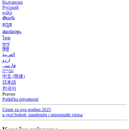
Български
Русский
தமிழ்
తెలుగు
ಕನ್ನಡ
മലയാളം
ไทย
বাংলা
हिंदी
العربية
اردو
فارسی
עִברִית
中文 (简体)
日本語
한국어
Pravno
Politička privatnosti
Upute za ovu godinu 2025
u vezi bolesti, pandemija i nepoznatih virusa