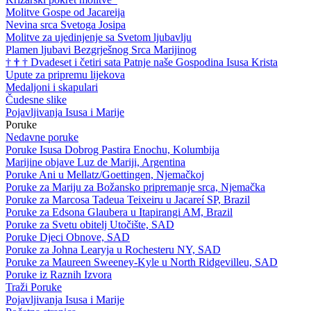
Molitve Gospe od Jacareija
Nevina srca Svetoga Josipa
Molitve za ujedinjenje sa Svetom ljubavlju
Plamen ljubavi Bezgrješnog Srca Marijinog
†
†
†
Dvadeset i četiri sata Patnje naše Gospodina Isusa Krista
Upute za pripremu lijekova
Medaljoni i skapulari
Čudesne slike
Pojavljivanja Isusa i Marije
Poruke
Nedavne poruke
Poruke Isusa Dobrog Pastira Enochu, Kolumbija
Marijine objave Luz de Mariji, Argentina
Poruke Ani u Mellatz/Goettingen, Njemačkoj
Poruke za Mariju za Božansko pripremanje srca, Njemačka
Poruke za Marcosa Tadeua Teixeiru u Jacareí SP, Brazil
Poruke za Edsona Glaubera u Itapirangi AM, Brazil
Poruke za Svetu obitelj Utočište, SAD
Poruke Djeci Obnove, SAD
Poruke za Johna Learyja u Rochesteru NY, SAD
Poruke za Maureen Sweeney-Kyle u North Ridgevilleu, SAD
Poruke iz Raznih Izvora
Traži Poruke
Pojavljivanja Isusa i Marije