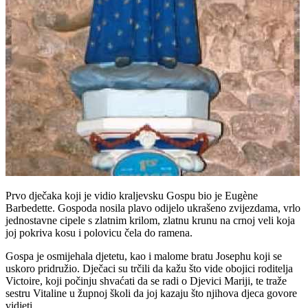
Prvo dječaka koji je vidio kraljevsku Gospu bio je Eugène
Barbedette. Gospoda nosila plavo odijelo ukrašeno zvijezdama, vrlo
jednostavne cipele s zlatnim krilom, zlatnu krunu na crnoj veli koja
joj pokriva kosu i polovicu čela do ramena.
Gospa je osmijehala djetetu, kao i malome bratu Josephu koji se
uskoro pridružio. Dječaci su trčili da kažu što vide obojici roditelja
Victoire, koji počinju shvaćati da se radi o Djevici Mariji, te traže
sestru Vitaline u župnoj školi da joj kazaju što njihova djeca govore
vidjeti.