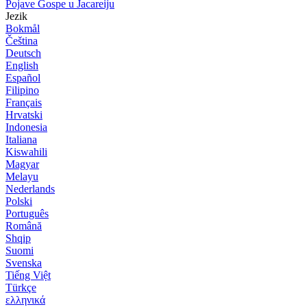
Pojave Gospe u Jacareiju
Jezik
Bokmål
Čeština
Deutsch
English
Español
Filipino
Français
Hrvatski
Indonesia
Italiana
Kiswahili
Magyar
Melayu
Nederlands
Polski
Português
Română
Shqip
Suomi
Svenska
Tiếng Việt
Türkçe
ελληνικά