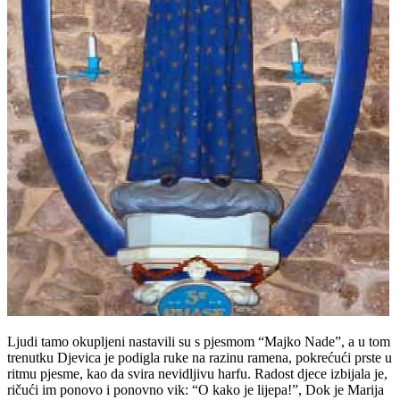
Ljudi tamo okupljeni nastavili su s pjesmom “Majko Nade”, a u tom
trenutku Djevica je podigla ruke na razinu ramena, pokrećući prste u
ritmu pjesme, kao da svira nevidljivu harfu. Radost djece izbijala je,
ričući im ponovo i ponovno vik: “O kako je lijepa!”, Dok je Marija