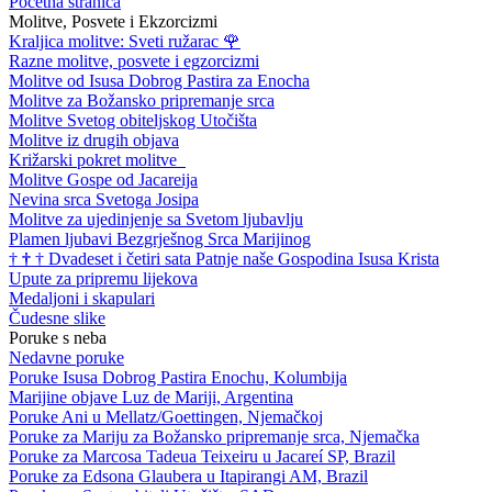
Početna stranica
Molitve, Posvete i Ekzorcizmi
Kraljica molitve: Sveti ružarac
🌹
Razne molitve, posvete i egzorcizmi
Molitve od Isusa Dobrog Pastira za Enocha
Molitve za Božansko pripremanje srca
Molitve Svetog obiteljskog Utočišta
Molitve iz drugih objava
Križarski pokret molitve
Molitve Gospe od Jacareija
Nevina srca Svetoga Josipa
Molitve za ujedinjenje sa Svetom ljubavlju
Plamen ljubavi Bezgrješnog Srca Marijinog
†
†
†
Dvadeset i četiri sata Patnje naše Gospodina Isusa Krista
Upute za pripremu lijekova
Medaljoni i skapulari
Čudesne slike
Poruke s neba
Nedavne poruke
Poruke Isusa Dobrog Pastira Enochu, Kolumbija
Marijine objave Luz de Mariji, Argentina
Poruke Ani u Mellatz/Goettingen, Njemačkoj
Poruke za Mariju za Božansko pripremanje srca, Njemačka
Poruke za Marcosa Tadeua Teixeiru u Jacareí SP, Brazil
Poruke za Edsona Glaubera u Itapirangi AM, Brazil