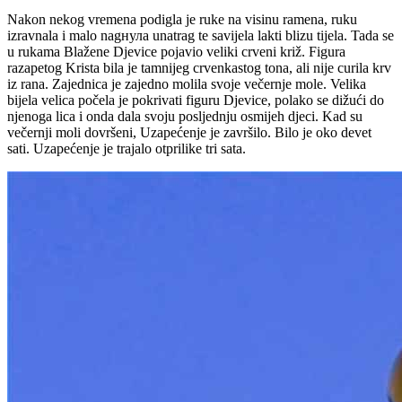
Nakon nekog vremena podigla je ruke na visinu ramena, ruku
izravnala i malo nagнула unatrag te savijela lakti blizu tijela. Tada se
u rukama Blažene Djevice pojavio veliki crveni križ. Figura
razapetog Krista bila je tamnijeg crvenkastog tona, ali nije curila krv
iz rana. Zajednica je zajedno molila svoje večernje mole. Velika
bijela velica počela je pokrivati figuru Djevice, polako se dižući do
njenoga lica i onda dala svoju posljednju osmijeh djeci. Kad su
večernji moli dovršeni, Uzapećenje je završilo. Bilo je oko devet
sati. Uzapećenje je trajalo otprilike tri sata.