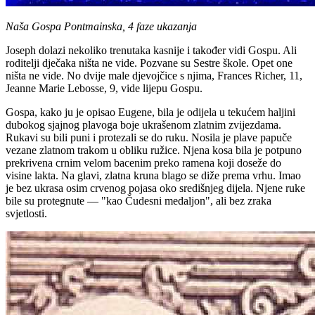
Naša Gospa Pontmainska, 4 faze ukazanja
Joseph dolazi nekoliko trenutaka kasnije i također vidi Gospu. Ali
roditelji dječaka ništa ne vide. Pozvane su Sestre škole. Opet one
ništa ne vide. No dvije male djevojčice s njima, Frances Richer, 11,
Jeanne Marie Lebosse, 9, vide lijepu Gospu.
Gospa, kako ju je opisao Eugene, bila je odijela u tekućem haljini
dubokog sjajnog plavoga boje ukrašenom zlatnim zvijezdama.
Rukavi su bili puni i protezali se do ruku. Nosila je plave papuče
vezane zlatnom trakom u obliku ružice. Njena kosa bila je potpuno
prekrivena crnim velom bacenim preko ramena koji doseže do
visine lakta. Na glavi, zlatna kruna blago se diže prema vrhu. Imao
je bez ukrasa osim crvenog pojasa oko središnjeg dijela. Njene ruke
bile su protegnute — "kao Čudesni medaljon", ali bez zraka
svjetlosti.