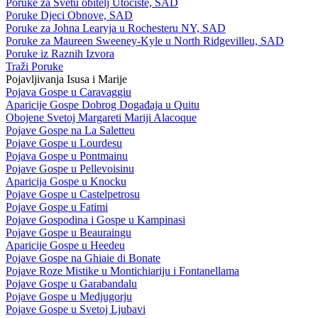
Poruke za Svetu obitelj Utočište, SAD
Poruke Djeci Obnove, SAD
Poruke za Johna Learyja u Rochesteru NY, SAD
Poruke za Maureen Sweeney-Kyle u North Ridgevilleu, SAD
Poruke iz Raznih Izvora
Traži Poruke
Pojavljivanja Isusa i Marije
Pojava Gospe u Caravaggiu
Aparicije Gospe Dobrog Događaja u Quitu
Obojene Svetoj Margareti Mariji Alacoque
Pojave Gospe na La Saletteu
Pojave Gospe u Lourdesu
Pojava Gospe u Pontmainu
Pojave Gospe u Pellevoisinu
Aparicija Gospe u Knocku
Pojave Gospe u Castelpetrosu
Pojave Gospe u Fatimi
Pojave Gospodina i Gospe u Kampinasi
Pojave Gospe u Beauraingu
Aparicije Gospe u Heedeu
Pojave Gospe na Ghiaie di Bonate
Pojave Roze Mistike u Montichiariju i Fontanellama
Pojave Gospe u Garabandalu
Pojave Gospe u Medjugorju
Pojave Gospe u Svetoj Ljubavi