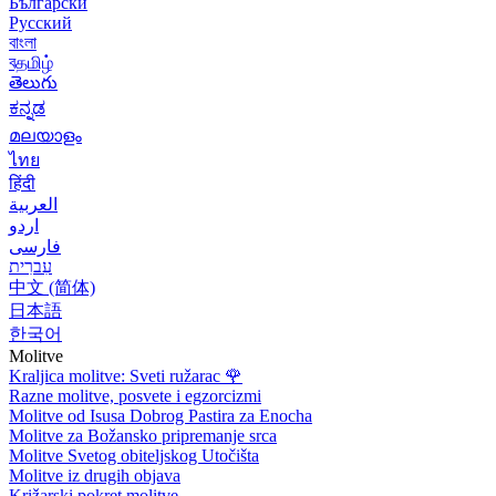
Български
Русский
বাংলা
বதமிழ்
తెలుగు
ಕನ್ನಡ
മലയാളം
ไทย
हिंदी
العربية
اردو
فارسی
עִברִית
中文 (简体)
日本語
한국어
Molitve
Kraljica molitve: Sveti ružarac
🌹
Razne molitve, posvete i egzorcizmi
Molitve od Isusa Dobrog Pastira za Enocha
Molitve za Božansko pripremanje srca
Molitve Svetog obiteljskog Utočišta
Molitve iz drugih objava
Križarski pokret molitve