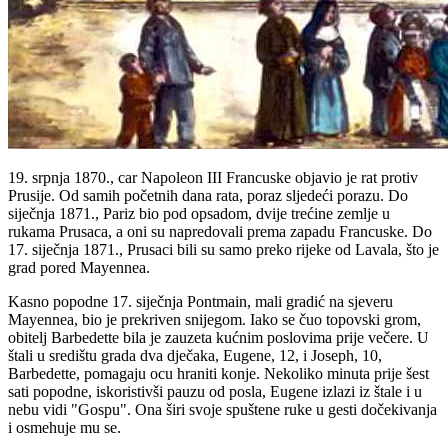
19. srpnja 1870., car Napoleon III Francuske objavio je rat protiv
Prusije. Od samih početnih dana rata, poraz sljedeći porazu. Do
siječnja 1871., Pariz bio pod opsadom, dvije trećine zemlje u
rukama Prusaca, a oni su napredovali prema zapadu Francuske. Do
17. siječnja 1871., Prusaci bili su samo preko rijeke od Lavala, što je
grad pored Mayennea.
Kasno popodne 17. siječnja Pontmain, mali gradić na sjeveru
Mayennea, bio je prekriven snijegom. Iako se čuo topovski grom,
obitelj Barbedette bila je zauzeta kućnim poslovima prije večere. U
štali u središtu grada dva dječaka, Eugene, 12, i Joseph, 10,
Barbedette, pomagaju ocu hraniti konje. Nekoliko minuta prije šest
sati popodne, iskoristivši pauzu od posla, Eugene izlazi iz štale i u
nebu vidi "Gospu". Ona širi svoje spuštene ruke u gesti dočekivanja
i osmehuje mu se.