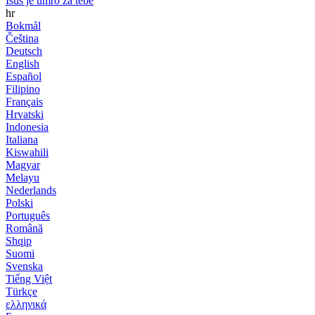
Isus je umro za tebe
hr
Bokmål
Čeština
Deutsch
English
Español
Filipino
Français
Hrvatski
Indonesia
Italiana
Kiswahili
Magyar
Melayu
Nederlands
Polski
Português
Română
Shqip
Suomi
Svenska
Tiếng Việt
Türkçe
ελληνικά