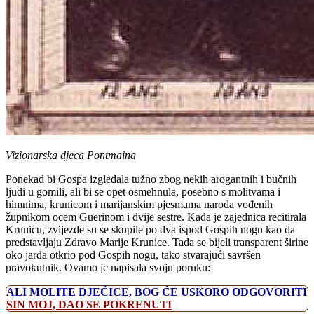
Vizionarska djeca Pontmaina
Ponekad bi Gospa izgledala tužno zbog nekih arogantnih i bučnih
ljudi u gomili, ali bi se opet osmehnula, posebno s molitvama i
himnima, krunicom i marijanskim pjesmama naroda vođenih
župnikom ocem Guerinom i dvije sestre. Kada je zajednica recitirala
Krunicu, zvijezde su se skupile po dva ispod Gospih nogu kao da
predstavljaju Zdravo Marije Krunice. Tada se bijeli transparent širine
oko jarda otkrio pod Gospih nogu, tako stvarajući savršen
pravokutnik. Ovamo je napisala svoju poruku:
ALI MOLITE DJEČICE, BOG ĆE USKORO ODGOVORITI
SIN MOJ, DAO SE POKRENUTI