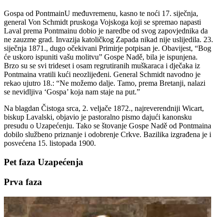
Gospa od PontmainU međuvremenu, kasno te noći 17. siječnja,
general Von Schmidt pruskoga Vojskoga koji se spremao napasti
Laval prema Pontmainu dobio je naredbe od svog zapovjednika da
ne zauzme grad. Invazija katoličkog Zapada nikad nije uslijedila. 23.
siječnja 1871., dugo očekivani Primirje potpisan je. Obavijest, “Bog
će uskoro ispuniti vašu molitvu” Gospe Nadě, bila je ispunjena.
Brzo su se svi trideset i osam regrutiranih muškaraca i dječaka iz
Pontmaina vratili kući neozlijeđeni. General Schmidt navodno je
rekao ujutro 18.: “Ne možemo dalje. Tamo, prema Bretanji, nalazi
se nevidljiva ‘Gospa’ koja nam staje na put.”
Na blagdan Čistoga srca, 2. veljače 1872., najreverendniji Wicart,
biskup Lavalski, objavio je pastoralno pismo dajući kanonsku
presudu o Uzapećenju. Tako se štovanje Gospe Nadě od Pontmaina
dobilo službeno priznanje i odobrenje Crkve. Bazilika izgrađena je i
posvećena 15. listopada 1900.
Pet faza Uzapećenja
Prva faza