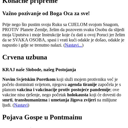
Konačne pripreme
Važno pozivanje od Boga Oca za sve!
Prije nego što pustim svoju Ruku sa CIJELOM svojom Snagom,
PROTIV Planete Zemlje, želim da pozovem svaku Osobu da slijedi
moja Uputstva i moje Instrukcije koje ću dati u ovoj Poruci jer želim
da se SVAKA OSOBA, spasi i vrati kući odakle je došao, odakle je
napustio i gdje se trenutno nalazi.
(
Nastavi...
)
Crvena uzbuna
KRAJ naše Slobode, našeg Postojanja
Novim Svjetskim Poretkom
koji služi mojem protivniku već je
počelo dominirati svijetom, njegova
agenda tiranije
započela je s
planom
vakcina i vakcinacije protiv postojeće pandemije
; ove
vakcine nisu rješenje, nego početak
holokausta
koji će dovesti do
smrti
,
transhumanizma
i
umetanja žigova zvijeri
na milijune
ljudi. (
Nastavi
)
Pojava Gospe u Pontmainu