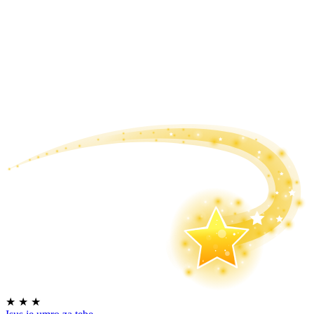
★
★
★