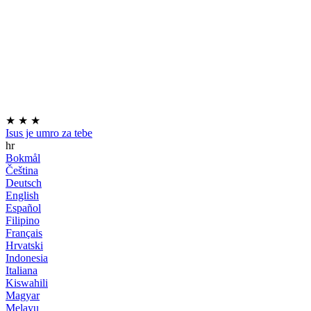
★
★
★
Isus je umro za tebe
hr
Bokmål
Čeština
Deutsch
English
Español
Filipino
Français
Hrvatski
Indonesia
Italiana
Kiswahili
Magyar
Melayu