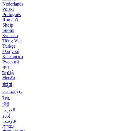
Nederlands
Polski
Português
Română
Shqip
Suomi
Svenska
Tiếng Việt
Türkçe
ελληνικά
Български
Русский
বাংলা
বதமிழ்
తెలుగు
ಕನ್ನಡ
മലയാളം
ไทย
हिंदी
العربية
اردو
فارسی
עִברִית