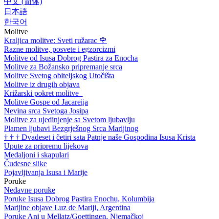
中文 (简体)
日本語
한국어
Molitve
Kraljica molitve: Sveti ružarac
🌹
Razne molitve, posvete i egzorcizmi
Molitve od Isusa Dobrog Pastira za Enocha
Molitve za Božansko pripremanje srca
Molitve Svetog obiteljskog Utočišta
Molitve iz drugih objava
Križarski pokret molitve
Molitve Gospe od Jacareija
Nevina srca Svetoga Josipa
Molitve za ujedinjenje sa Svetom ljubavlju
Plamen ljubavi Bezgrješnog Srca Marijinog
†
†
†
Dvadeset i četiri sata Patnje naše Gospodina Isusa Krista
Upute za pripremu lijekova
Medaljoni i skapulari
Čudesne slike
Pojavljivanja Isusa i Marije
Poruke
Nedavne poruke
Poruke Isusa Dobrog Pastira Enochu, Kolumbija
Marijine objave Luz de Mariji, Argentina
Poruke Ani u Mellatz/Goettingen, Njemačkoj