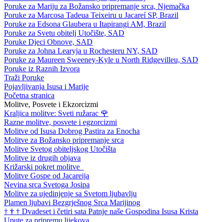
Poruke za Mariju za Božansko pripremanje srca, Njemačka
Poruke za Marcosa Tadeua Teixeiru u Jacareí SP, Brazil
Poruke za Edsona Glaubera u Itapirangi AM, Brazil
Poruke za Svetu obitelj Utočište, SAD
Poruke Djeci Obnove, SAD
Poruke za Johna Learyja u Rochesteru NY, SAD
Poruke za Maureen Sweeney-Kyle u North Ridgevilleu, SAD
Poruke iz Raznih Izvora
Traži Poruke
Pojavljivanja Isusa i Marije
Početna stranica
Molitve, Posvete i Ekzorcizmi
Kraljica molitve: Sveti ružarac
🌹
Razne molitve, posvete i egzorcizmi
Molitve od Isusa Dobrog Pastira za Enocha
Molitve za Božansko pripremanje srca
Molitve Svetog obiteljskog Utočišta
Molitve iz drugih objava
Križarski pokret molitve
Molitve Gospe od Jacareija
Nevina srca Svetoga Josipa
Molitve za ujedinjenje sa Svetom ljubavlju
Plamen ljubavi Bezgrješnog Srca Marijinog
†
†
†
Dvadeset i četiri sata Patnje naše Gospodina Isusa Krista
Upute za pripremu lijekova