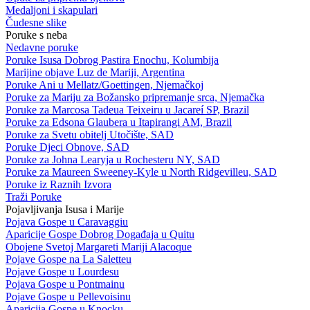
Medaljoni i skapulari
Čudesne slike
Poruke s neba
Nedavne poruke
Poruke Isusa Dobrog Pastira Enochu, Kolumbija
Marijine objave Luz de Mariji, Argentina
Poruke Ani u Mellatz/Goettingen, Njemačkoj
Poruke za Mariju za Božansko pripremanje srca, Njemačka
Poruke za Marcosa Tadeua Teixeiru u Jacareí SP, Brazil
Poruke za Edsona Glaubera u Itapirangi AM, Brazil
Poruke za Svetu obitelj Utočište, SAD
Poruke Djeci Obnove, SAD
Poruke za Johna Learyja u Rochesteru NY, SAD
Poruke za Maureen Sweeney-Kyle u North Ridgevilleu, SAD
Poruke iz Raznih Izvora
Traži Poruke
Pojavljivanja Isusa i Marije
Pojava Gospe u Caravaggiu
Aparicije Gospe Dobrog Događaja u Quitu
Obojene Svetoj Margareti Mariji Alacoque
Pojave Gospe na La Saletteu
Pojave Gospe u Lourdesu
Pojava Gospe u Pontmainu
Pojave Gospe u Pellevoisinu
Aparicija Gospe u Knocku