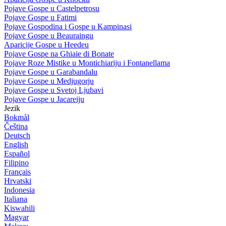
Pojave Gospe u Castelpetrosu
Pojave Gospe u Fatimi
Pojave Gospodina i Gospe u Kampinasi
Pojave Gospe u Beauraingu
Aparicije Gospe u Heedeu
Pojave Gospe na Ghiaie di Bonate
Pojave Roze Mistike u Montichiariju i Fontanellama
Pojave Gospe u Garabandalu
Pojave Gospe u Medjugorju
Pojave Gospe u Svetoj Ljubavi
Pojave Gospe u Jacareiju
Jezik
Bokmål
Čeština
Deutsch
English
Español
Filipino
Français
Hrvatski
Indonesia
Italiana
Kiswahili
Magyar