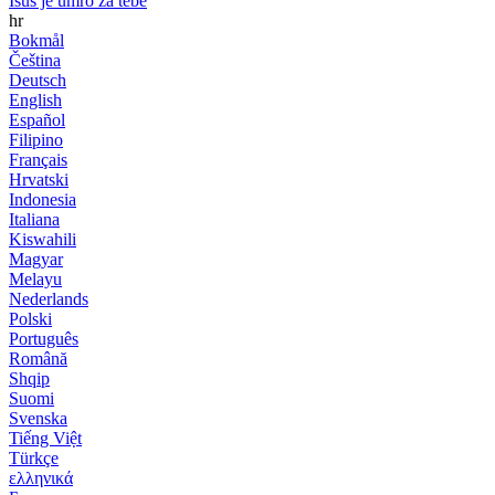
Isus je umro za tebe
hr
Bokmål
Čeština
Deutsch
English
Español
Filipino
Français
Hrvatski
Indonesia
Italiana
Kiswahili
Magyar
Melayu
Nederlands
Polski
Português
Română
Shqip
Suomi
Svenska
Tiếng Việt
Türkçe
ελληνικά