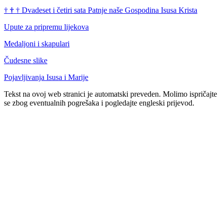
†
†
†
Dvadeset i četiri sata Patnje naše Gospodina Isusa Krista
Upute za pripremu lijekova
Medaljoni i skapulari
Čudesne slike
Pojavljivanja Isusa i Marije
Tekst na ovoj web stranici je automatski preveden. Molimo ispričajte
se zbog eventualnih pogrešaka i pogledajte engleski prijevod.