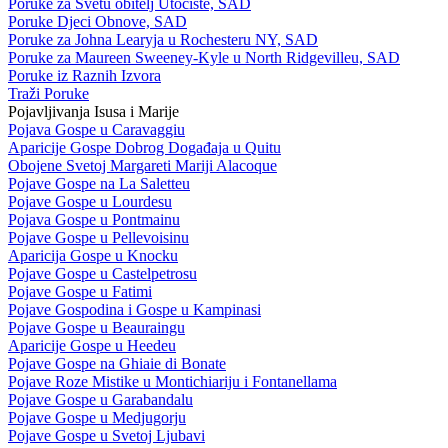
Poruke za Svetu obitelj Utočište, SAD
Poruke Djeci Obnove, SAD
Poruke za Johna Learyja u Rochesteru NY, SAD
Poruke za Maureen Sweeney-Kyle u North Ridgevilleu, SAD
Poruke iz Raznih Izvora
Traži Poruke
Pojavljivanja Isusa i Marije
Pojava Gospe u Caravaggiu
Aparicije Gospe Dobrog Događaja u Quitu
Obojene Svetoj Margareti Mariji Alacoque
Pojave Gospe na La Saletteu
Pojave Gospe u Lourdesu
Pojava Gospe u Pontmainu
Pojave Gospe u Pellevoisinu
Aparicija Gospe u Knocku
Pojave Gospe u Castelpetrosu
Pojave Gospe u Fatimi
Pojave Gospodina i Gospe u Kampinasi
Pojave Gospe u Beauraingu
Aparicije Gospe u Heedeu
Pojave Gospe na Ghiaie di Bonate
Pojave Roze Mistike u Montichiariju i Fontanellama
Pojave Gospe u Garabandalu
Pojave Gospe u Medjugorju
Pojave Gospe u Svetoj Ljubavi