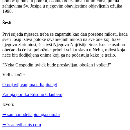
pomoć ljudima u potrebi, osobito bolesnima i umirućima, prema
zahtjevima Sv. Josipa u njegovim obavijestima objavljenih ožujka
1998.
Šesti
Prvi srijeda mjeseca treba se zapamtiti kao dan posebne milosti, kada
sveti Josip izliva potoke izvanrednih milosti na sve one koji traže
njegovu zbrinutost, častivši Njegovo Najčistije Srce. Isus je osobno
obećao da će isti pobožnici primiti veliku slavu u Nebu, milost koja
neće biti dodijeljena onima koji ga ne počastuju kako je tražio.
"Neka Gospodin uvijek bude proslavljan, obožan i voljen!"
Vidi također..
O pojavljivanjima u Itapirangi
Zadnja poruka Edsonu Glauberu
Izvori:
➥ santuariodeitapiranga.com.br
➥ 3sacredhearts.com