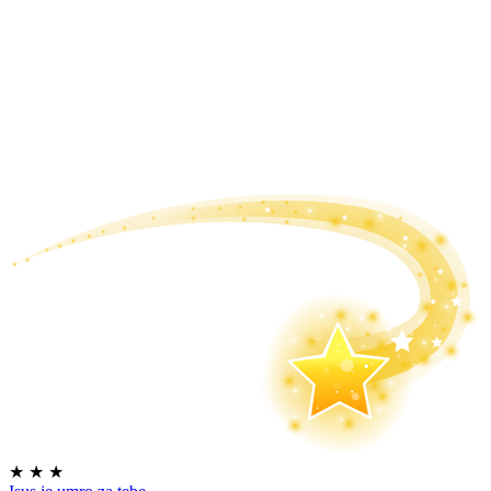
★
★
★