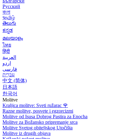
Български
Русский
বাংলা
বதமிழ்
తెలుగు
ಕನ್ನಡ
മലയാളം
ไทย
हिंदी
العربية
اردو
فارسی
עִברִית
中文 (简体)
日本語
한국어
Molitve
Kraljica molitve: Sveti ružarac
🌹
Razne molitve, posvete i egzorcizmi
Molitve od Isusa Dobrog Pastira za Enocha
Molitve za Božansko pripremanje srca
Molitve Svetog obiteljskog Utočišta
Molitve iz drugih objava
Križarski pokret molitve