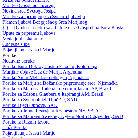
Molitve Gospe od Jacareija
Nevina srca Svetoga Josipa
Molitve za ujedinjenje sa Svetom ljubavlju
Plamen ljubavi Bezgrješnog Srca Marijinog
†
†
†
Dvadeset i četiri sata Patnje naše Gospodina Isusa Krista
Upute za pripremu lijekova
Medaljoni i skapulari
Čudesne slike
Pojavljivanja Isusa i Marije
Poruke
Nedavne poruke
Poruke Isusa Dobrog Pastira Enochu, Kolumbija
Marijine objave Luz de Mariji, Argentina
Poruke Ani u Mellatz/Goettingen, Njemačkoj
Poruke za Mariju za Božansko pripremanje srca, Njemačka
Poruke za Marcosa Tadeua Teixeiru u Jacareí SP, Brazil
Poruke za Edsona Glaubera u Itapirangi AM, Brazil
Poruke za Svetu obitelj Utočište, SAD
Poruke Djeci Obnove, SAD
Poruke za Johna Learyja u Rochesteru NY, SAD
Poruke za Maureen Sweeney-Kyle u North Ridgevilleu, SAD
Poruke iz Raznih Izvora
Traži Poruke
Pojavljivanja Isusa i Marije