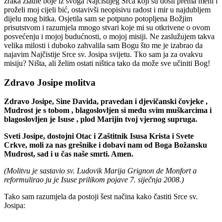
zraka zlatne boje iz svoga Najčistijeg Srca koji su došli prema meni i
proželi moj cijeli bić, ostavivši neopisivu radost i mir u najdubljem
dijelu mog bitka. Osjetila sam se potpuno potopljena Božjim
prisutstvom i razumjela mnogo stvari koje mi su otkrivene o ovom
posvećenju i mojoj budućnosti, o mojoj misiji. Ne zaslužujem takva
velika milosti i duboko zahvalila sam Bogu što me je izabrao da
najavim Najčistije Srce sv. Josipa svijetu. Tko sam ja za ovakvu
misiju? Ništa, ali želim ostati ništica tako da može sve učiniti Bog!
Zdravo Josipe molitva
Zdravo Josipe, Sine Davida, pravedan i djevičanski čovjeke
,
Mudrost je s tobom
, blagoslovljen si među
svim muškarcima i
blagoslovljen je Isuse
, plod Marijin tvoj
vjernog supruga.
Sveti Josipe, dostojni Otac i Zaštitnik Isusa Krista i Svete
Crkve, moli za nas grešnike i dobavi nam od Boga Božansku
Mudrost, sad i u čas naše smrti. Amen.
(Molitvu je sastavio sv. Ludovik Marija Grignon de Monfort a
reformulirao ju je Isuse
prilikom pojave 7. siječnja 2008.)
Tako sam razumjela da postoji šest načina kako častiti Srce sv.
Josipa: