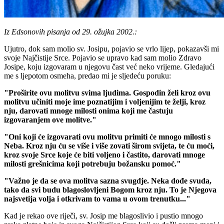
Iz Edsonovih pisanja od 29. ožujka 2002.:
Ujutro, dok sam molio sv. Josipu, pojavio se vrlo lijep, pokazavši mi
svoje Najčistije Srce. Pojavio se upravo kad sam molio Zdravo
Josipe, koju izgovaram u njegovu čast već neko vrijeme. Gledajući
me s ljepotom osmeha, predao mi je sljedeću poruku:
"Proširite ovu molitvu svima ljudima. Gospodin želi kroz ovu
molitvu učiniti moje ime poznatijim i voljenijim te želji, kroz
nju, darovati mnoge milosti onima koji me častuju
izgovaranjem ove molitve."
"Oni koji će izgovarati ovu molitvu primiti će mnogo milosti s
Neba. Kroz nju ću se više i više zovati širom svijeta, te ću moći,
kroz svoje Srce koje će biti voljeno i častito, darovati mnoge
milosti grešnicima koji potrebuju božansku pomoć."
"Važno je da se ova molitva sazna svugdje. Neka dođe svuda,
tako da svi budu blagoslovljeni Bogom kroz nju. To je Njegova
najsvetija volja i otkrivam to vama u ovom trenutku..."
Kad je rekao ove riječi, sv. Josip me blagoslivio i pustio mnogo