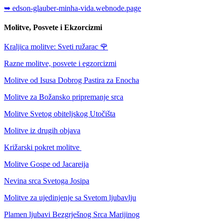
➥ edson-glauber-minha-vida.webnode.page
Molitve, Posvete i Ekzorcizmi
Kraljica molitve: Sveti ružarac
🌹
Razne molitve, posvete i egzorcizmi
Molitve od Isusa Dobrog Pastira za Enocha
Molitve za Božansko pripremanje srca
Molitve Svetog obiteljskog Utočišta
Molitve iz drugih objava
Križarski pokret molitve
Molitve Gospe od Jacareija
Nevina srca Svetoga Josipa
Molitve za ujedinjenje sa Svetom ljubavlju
Plamen ljubavi Bezgrješnog Srca Marijinog