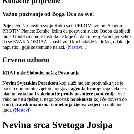
Konačne pripreme
Važno pozivanje od Boga Oca za sve!
Prije nego što pustim svoju Ruku sa CIJELOM svojom Snagom,
PROTIV Planete Zemlje, želim da pozovem svaku Osobu da slijedi
moja Uputstva i moje Instrukcije koje ću dati u ovoj Poruci jer želim
da se SVAKA OSOBA, spasi i vrati kući odakle je došao, odakle je
napustio i gdje se trenutno nalazi.
(
Nastavi...
)
Crvena uzbuna
KRAJ naše Slobode, našeg Postojanja
Novim Svjetskim Poretkom
koji služi mojem protivniku već je
počelo dominirati svijetom, njegova
agenda tiranije
započela je s
planom
vakcina i vakcinacije protiv postojeće pandemije
; ove
vakcine nisu rješenje, nego početak
holokausta
koji će dovesti do
smrti
,
transhumanizma
i
umetanja žigova zvijeri
na milijune
ljudi. (
Nastavi
)
Nevina srca Svetoga Josipa