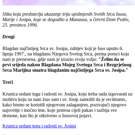
Slika koja predstavlja ukazanje triju ujedinjenih Svetih Srca Isusa,
Marije i Josipa, koje se dogodilo u Manausu, u četvrti Dom Pedro,
25. prosinca 1996.
Drugi
Blagdan najčistijeg Srca sv. Josipa, zahtjev koji je Isus uputio 6.
lipnja 1997., na blagdanu Njegova Svetog Srca, prema poruci koja
nam je prenesena, gdje nam je izrazio svoju volju:
"Želim da se
prvi srijeda nakon Blagdana Mojeg Svetoga Srca i Bezgrješnog
Srca Marijina smatra blagdanim najčistijega Srca sv. Josipa."
Treći
Krunica sedam tuga i radosti sv. Josipa, koju treba sada izgovarati uz
molitvu koju su nam Isus sam i sv. Josip zamolili da je recitiramo,
kako bismo se koristili njegovom zalaganjem, pozivajući njegovo
najsvetije i moćno ime, koje potresa cijeli pakao i razbija sve
demone, kao što je otkriveno u Isusovoj pojavi.
Krunica sedam tuga i radosti sv. Josipa