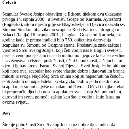
Četvrti
Scapular Svetog Josipa objavljen je Edsonu tijekom dva ukazanja:
prvoga 14. srpnja 2000., u Svetištu Gospe od Karmela, Aylesford
(Engleska), istom mjestu gdje se Blagoslavljena Djevica ukazala sv.
Simonu Stocku i objavila mu scapular Reda Karmela; drugoga u
Sciacci (Italija) 16. srpnja 2001., blagdana Gospe od Karmela, iste
godine kada je prema tradiciji bilo 750. obljetnica darovanja
scapulara sv. Simonu od Gospine strane. Predstavlja znak zaštite i
vjernosti Srcu Svetog Josipa, koji želi voditi nas k Bogu i svetosti,
prvenstveno podsjećajući nas da imitiramo njegove kršćanske vrline
i savršenstva u čistoći, poslušnosti, tišini i poniznosti, jačajući nam
vjeru i ljubav prema Isusu i Svetoj Djevici. Sveti Josip će braniti one
koji nose ovaj scapular kao svoje vlastito dobro i darovati im brojne
milosti iz svoga Najčišćeg Srca onima koji su napadnuti na čistoću,
te ih zaštititi od napadađela i svakog zla. Dobro je da mladi nosu
scapular jer su oni najviše napadani od đavola. Očevi i majke trebali
bi preporučiti djeci da nose scapular jer sveti Josip želi pomoći im,
darovati im svoju pomoć i zaštitu kao što je vodio i štitio Isusa na
ovome svijetu.
Peti
Širenje pobožnosti Srcu Svetog Josipa uz dobre djela milosrđa i