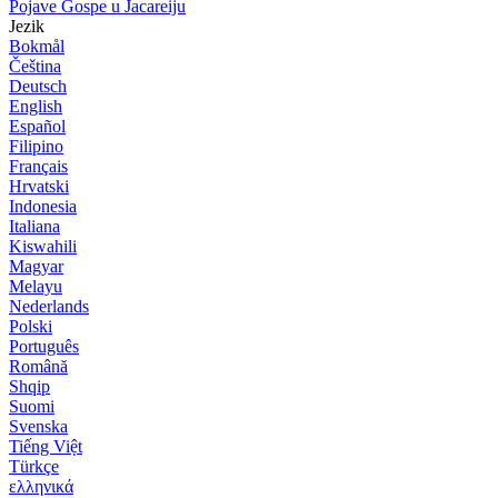
Pojave Gospe u Jacareiju
Jezik
Bokmål
Čeština
Deutsch
English
Español
Filipino
Français
Hrvatski
Indonesia
Italiana
Kiswahili
Magyar
Melayu
Nederlands
Polski
Português
Română
Shqip
Suomi
Svenska
Tiếng Việt
Türkçe
ελληνικά