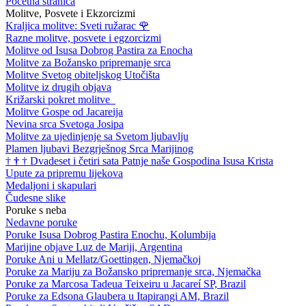
Početna stranica
Molitve, Posvete i Ekzorcizmi
Kraljica molitve: Sveti ružarac
🌹
Razne molitve, posvete i egzorcizmi
Molitve od Isusa Dobrog Pastira za Enocha
Molitve za Božansko pripremanje srca
Molitve Svetog obiteljskog Utočišta
Molitve iz drugih objava
Križarski pokret molitve
Molitve Gospe od Jacareija
Nevina srca Svetoga Josipa
Molitve za ujedinjenje sa Svetom ljubavlju
Plamen ljubavi Bezgrješnog Srca Marijinog
†
†
†
Dvadeset i četiri sata Patnje naše Gospodina Isusa Krista
Upute za pripremu lijekova
Medaljoni i skapulari
Čudesne slike
Poruke s neba
Nedavne poruke
Poruke Isusa Dobrog Pastira Enochu, Kolumbija
Marijine objave Luz de Mariji, Argentina
Poruke Ani u Mellatz/Goettingen, Njemačkoj
Poruke za Mariju za Božansko pripremanje srca, Njemačka
Poruke za Marcosa Tadeua Teixeiru u Jacareí SP, Brazil
Poruke za Edsona Glaubera u Itapirangi AM, Brazil