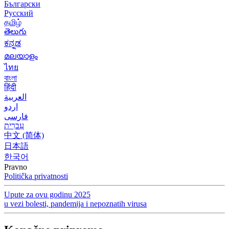
Български
Русский
தமிழ்
తెలుగు
ಕನ್ನಡ
മലയാളം
ไทย
বাংলা
हिंदी
العربية
اردو
فارسی
עִברִית
中文 (简体)
日本語
한국어
Pravno
Politička privatnosti
Upute za ovu godinu 2025
u vezi bolesti, pandemija i nepoznatih virusa