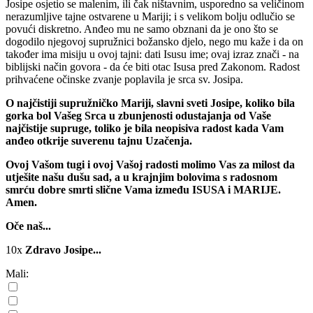
Josipe osjetio se malenim, ili čak ništavnim, usporedno sa veličinom
nerazumljive tajne ostvarene u Mariji; i s velikom bolju odlučio se
povući diskretno. Anđeo mu ne samo obznani da je ono što se
dogodilo njegovoj supružnici božansko djelo, nego mu kaže i da on
također ima misiju u ovoj tajni: dati Isusu ime; ovaj izraz znači - na
biblijski način govora - da će biti otac Isusa pred Zakonom. Radost
prihvaćene očinske zvanje poplavila je srca sv. Josipa.
O najčistiji supružničko Mariji, slavni sveti Josipe, koliko bila
gorka bol Vašeg Srca u zbunjenosti odustajanja od Vaše
najčistije supruge, toliko je bila neopisiva radost kada Vam
anđeo otkrije suverenu tajnu Uzačenja.
Ovoj Vašom tugi i ovoj Vašoj radosti molimo Vas za milost da
utješite našu dušu sad, a u krajnjim bolovima s radosnom
smrću dobre smrti slične Vama između ISUSA i MARIJE.
Amen.
Oče naš...
10x
Zdravo Josipe...
Mali: