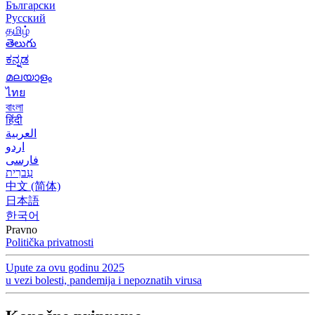
Български
Русский
தமிழ்
తెలుగు
ಕನ್ನಡ
മലയാളം
ไทย
বাংলা
हिंदी
العربية
اردو
فارسی
עִברִית
中文 (简体)
日本語
한국어
Pravno
Politička privatnosti
Upute za ovu godinu 2025
u vezi bolesti, pandemija i nepoznatih virusa