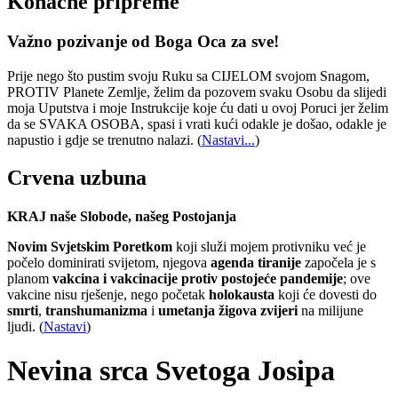
Konačne pripreme
Važno pozivanje od Boga Oca za sve!
Prije nego što pustim svoju Ruku sa CIJELOM svojom Snagom,
PROTIV Planete Zemlje, želim da pozovem svaku Osobu da slijedi
moja Uputstva i moje Instrukcije koje ću dati u ovoj Poruci jer želim
da se SVAKA OSOBA, spasi i vrati kući odakle je došao, odakle je
napustio i gdje se trenutno nalazi.
(
Nastavi...
)
Crvena uzbuna
KRAJ naše Slobode, našeg Postojanja
Novim Svjetskim Poretkom
koji služi mojem protivniku već je
počelo dominirati svijetom, njegova
agenda tiranije
započela je s
planom
vakcina i vakcinacije protiv postojeće pandemije
; ove
vakcine nisu rješenje, nego početak
holokausta
koji će dovesti do
smrti
,
transhumanizma
i
umetanja žigova zvijeri
na milijune
ljudi. (
Nastavi
)
Nevina srca Svetoga Josipa