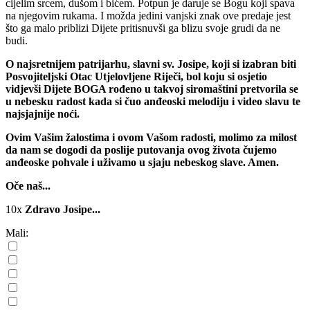
cijelim srcem, dušom i bićem. Potpun je daruje se Bogu koji spava
na njegovim rukama. I možda jedini vanjski znak ove predaje jest
što ga malo priblizi Dijete pritisnuvši ga blizu svoje grudi da ne
budi.
O najsretnijem patrijarhu, slavni sv. Josipe, koji si izabran biti
Posvojiteljski Otac Utjelovljene Riječi, bol koju si osjetio
vidjevši Dijete BOGA rođeno u takvoj siromaštini pretvorila se
u nebesku radost kada si čuo anđeoski melodiju i video slavu te
najsjajnije noći.
Ovim Vašim žalostima i ovom Vašom radosti, molimo za milost
da nam se dogodi da poslije putovanja ovog života čujemo
anđeoske pohvale i uživamo u sjaju nebeskog slave. Amen.
Oče naš...
10x
Zdravo Josipe...
Mali: