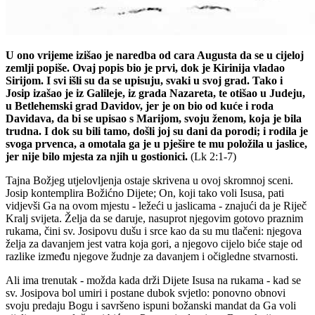
U ono vrijeme izišao je naredba od cara Augusta da se u cijeloj
zemlji popiše. Ovaj popis bio je prvi, dok je Kirinija vladao
Sirijom. I svi išli su da se upisuju, svaki u svoj grad. Tako i
Josip izašao je iz Galileje, iz grada Nazareta, te otišao u Judeju,
u Betlehemski grad Davidov, jer je on bio od kuće i roda
Davidava, da bi se upisao s Marijom, svoju ženom, koja je bila
trudna. I dok su bili tamo, došli joj su dani da porodi; i rodila je
svoga prvenca, a omotala ga je u pješire te mu položila u jaslice,
jer nije bilo mjesta za njih u gostionici.
(Lk 2:1-7)
Tajna Božjeg utjelovljenja ostaje skrivena u ovoj skromnoj sceni.
Josip kontemplira Božićno Dijete; On, koji tako voli Isusa, pati
vidjevši Ga na ovom mjestu - ležeći u jaslicama - znajući da je Riječ
Kralj svijeta. Želja da se daruje, nasuprot njegovim gotovo praznim
rukama, čini sv. Josipovu dušu i srce kao da su mu tlačeni: njegova
želja za davanjem jest vatra koja gori, a njegovo cijelo biće staje od
razlike između njegove žudnje za davanjem i očigledne stvarnosti.
Ali ima trenutak - možda kada drži Dijete Isusa na rukama - kad se
sv. Josipova bol umiri i postane dubok svjetlo: ponovno obnovi
svoju predaju Bogu i savršeno ispuni božanski mandat da Ga voli