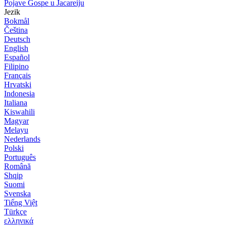
Pojave Gospe u Jacareiju
Jezik
Bokmål
Čeština
Deutsch
English
Español
Filipino
Français
Hrvatski
Indonesia
Italiana
Kiswahili
Magyar
Melayu
Nederlands
Polski
Português
Română
Shqip
Suomi
Svenska
Tiếng Việt
Türkçe
ελληνικά