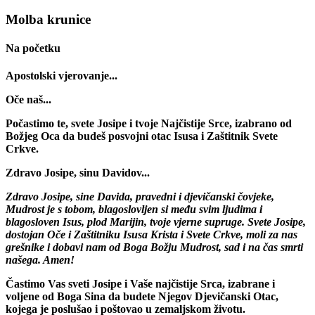
Molba krunice
Na početku
Apostolski vjerovanje...
Oče naš...
Počastimo te, svete Josipe i tvoje Najčistije Srce, izabrano od
Božjeg Oca da budeš posvojni otac Isusa i Zaštitnik Svete
Crkve.
Zdravo Josipe, sinu Davidov...
Zdravo Josipe, sine Davida, pravedni i djevičanski čovjeke,
Mudrost je s tobom, blagoslovljen si među svim ljudima i
blagosloven Isus, plod Marijin, tvoje vjerne supruge. Svete Josipe,
dostojan Oče i Zaštitniku Isusa Krista i Svete Crkve, moli za nas
grešnike i dobavi nam od Boga Božju Mudrost, sad i na čas smrti
našega. Amen!
Častimo Vas sveti Josipe i Vaše najčistije Srca, izabrane i
voljene od Boga Sina da budete Njegov Djevičanski Otac,
kojega je poslušao i poštovao u zemaljskom životu.