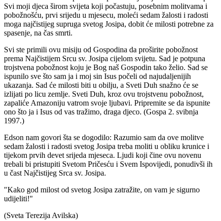
Svi moji djeca širom svijeta koji počastuju, posebnim molitvama i
pobožnošću, prvi srijedu u mjesecu, moleći sedam žalosti i radosti
moga najčistijeg supruga svetog Josipa, dobit će milosti potrebne za
spasenje, na čas smrti.
Svi ste primili ovu misiju od Gospodina da proširite pobožnost
prema Najčistijem Srcu sv. Josipa cijelom svijetu. Sad je potpuna
trojstvena pobožnost koju je Bog naš Gospodin tako želio. Sad se
ispunilo sve što sam ja i moj sin Isus počeli od najudaljenijih
ukazanja. Sad će milosti biti u obilju, a Sveti Duh snažno će se
izlijati po licu zemlje. Sveti Duh, kroz ovu trojstvenu pobožnost,
zapaliće Amazoniju vatrom svoje ljubavi. Pripremite se da ispunite
ono što ja i Isus od vas tražimo, draga djeco.
(Gospa 2. svibnja
1997.)
Edson nam govori šta se dogodilo: Razumio sam da ove molitve
sedam žalosti i radosti svetog Josipa treba moliti u obliku krunice i
tijekom prvih devet srijeda mjeseca. Ljudi koji čine ovu novenu
trebali bi pristupiti Svetom Pričesću i Svem Ispovijedi, ponudivši ih
u čast Najčistijeg Srca sv. Josipa.
"Kako god milost od svetog Josipa zatražite, on vam je sigurno
udijeliti!"
(Sveta Terezija Avilska)