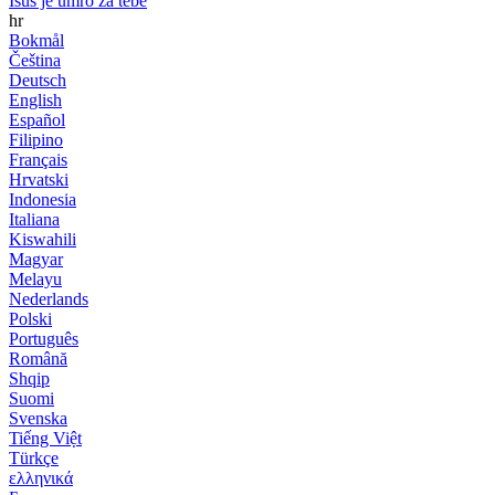
Isus je umro za tebe
hr
Bokmål
Čeština
Deutsch
English
Español
Filipino
Français
Hrvatski
Indonesia
Italiana
Kiswahili
Magyar
Melayu
Nederlands
Polski
Português
Română
Shqip
Suomi
Svenska
Tiếng Việt
Türkçe
ελληνικά