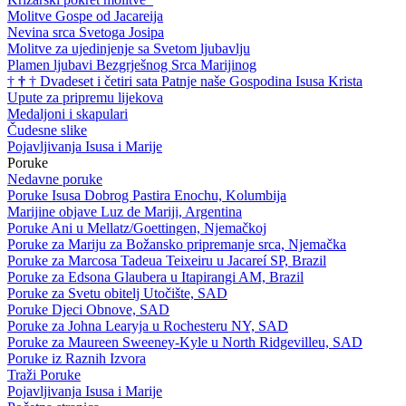
Molitve Gospe od Jacareija
Nevina srca Svetoga Josipa
Molitve za ujedinjenje sa Svetom ljubavlju
Plamen ljubavi Bezgrješnog Srca Marijinog
†
†
†
Dvadeset i četiri sata Patnje naše Gospodina Isusa Krista
Upute za pripremu lijekova
Medaljoni i skapulari
Čudesne slike
Pojavljivanja Isusa i Marije
Poruke
Nedavne poruke
Poruke Isusa Dobrog Pastira Enochu, Kolumbija
Marijine objave Luz de Mariji, Argentina
Poruke Ani u Mellatz/Goettingen, Njemačkoj
Poruke za Mariju za Božansko pripremanje srca, Njemačka
Poruke za Marcosa Tadeua Teixeiru u Jacareí SP, Brazil
Poruke za Edsona Glaubera u Itapirangi AM, Brazil
Poruke za Svetu obitelj Utočište, SAD
Poruke Djeci Obnove, SAD
Poruke za Johna Learyja u Rochesteru NY, SAD
Poruke za Maureen Sweeney-Kyle u North Ridgevilleu, SAD
Poruke iz Raznih Izvora
Traži Poruke
Pojavljivanja Isusa i Marije