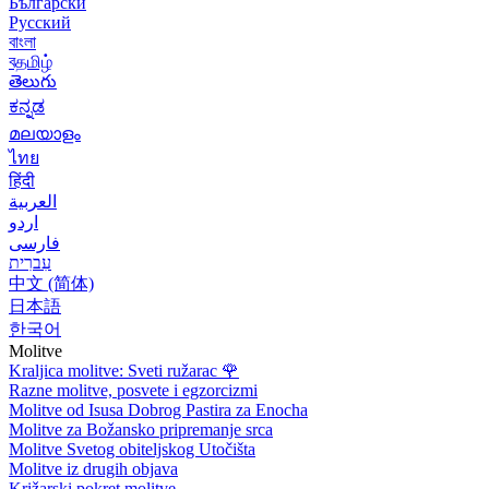
Български
Русский
বাংলা
বதமிழ்
తెలుగు
ಕನ್ನಡ
മലയാളം
ไทย
हिंदी
العربية
اردو
فارسی
עִברִית
中文 (简体)
日本語
한국어
Molitve
Kraljica molitve: Sveti ružarac
🌹
Razne molitve, posvete i egzorcizmi
Molitve od Isusa Dobrog Pastira za Enocha
Molitve za Božansko pripremanje srca
Molitve Svetog obiteljskog Utočišta
Molitve iz drugih objava
Križarski pokret molitve