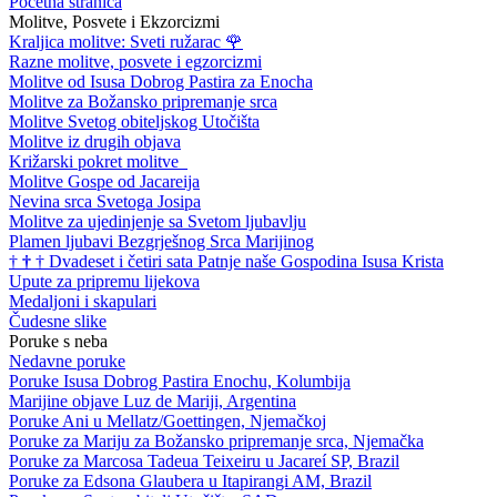
Početna stranica
Molitve, Posvete i Ekzorcizmi
Kraljica molitve: Sveti ružarac
🌹
Razne molitve, posvete i egzorcizmi
Molitve od Isusa Dobrog Pastira za Enocha
Molitve za Božansko pripremanje srca
Molitve Svetog obiteljskog Utočišta
Molitve iz drugih objava
Križarski pokret molitve
Molitve Gospe od Jacareija
Nevina srca Svetoga Josipa
Molitve za ujedinjenje sa Svetom ljubavlju
Plamen ljubavi Bezgrješnog Srca Marijinog
†
†
†
Dvadeset i četiri sata Patnje naše Gospodina Isusa Krista
Upute za pripremu lijekova
Medaljoni i skapulari
Čudesne slike
Poruke s neba
Nedavne poruke
Poruke Isusa Dobrog Pastira Enochu, Kolumbija
Marijine objave Luz de Mariji, Argentina
Poruke Ani u Mellatz/Goettingen, Njemačkoj
Poruke za Mariju za Božansko pripremanje srca, Njemačka
Poruke za Marcosa Tadeua Teixeiru u Jacareí SP, Brazil
Poruke za Edsona Glaubera u Itapirangi AM, Brazil