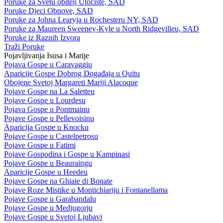
Poruke za Svetu obitelj Utočište, SAD
Poruke Djeci Obnove, SAD
Poruke za Johna Learyja u Rochesteru NY, SAD
Poruke za Maureen Sweeney-Kyle u North Ridgevilleu, SAD
Poruke iz Raznih Izvora
Traži Poruke
Pojavljivanja Isusa i Marije
Pojava Gospe u Caravaggiu
Aparicije Gospe Dobrog Događaja u Quitu
Obojene Svetoj Margareti Mariji Alacoque
Pojave Gospe na La Saletteu
Pojave Gospe u Lourdesu
Pojava Gospe u Pontmainu
Pojave Gospe u Pellevoisinu
Aparicija Gospe u Knocku
Pojave Gospe u Castelpetrosu
Pojave Gospe u Fatimi
Pojave Gospodina i Gospe u Kampinasi
Pojave Gospe u Beauraingu
Aparicije Gospe u Heedeu
Pojave Gospe na Ghiaie di Bonate
Pojave Roze Mistike u Montichiariju i Fontanellama
Pojave Gospe u Garabandalu
Pojave Gospe u Medjugorju
Pojave Gospe u Svetoj Ljubavi