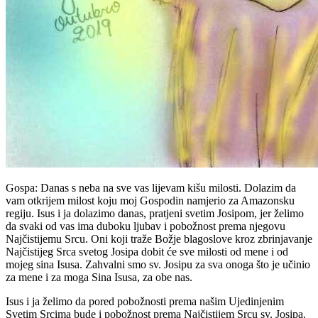
Gospa:
Danas s neba na sve vas lijevam kišu milosti. Dolazim da
vam otkrijem milost koju moj Gospodin namjerio za Amazonsku
regiju. Isus i ja dolazimo danas, pratjeni svetim Josipom, jer želimo
da svaki od vas ima duboku ljubav i pobožnost prema njegovu
Najčistijemu Srcu. Oni koji traže Božje blagoslove kroz zbrinjavanje
Najčistijeg Srca svetog Josipa dobit će sve milosti od mene i od
mojeg sina Isusa. Zahvalni smo sv. Josipu za sva onoga što je učinio
za mene i za moga Sina Isusa, za obe nas.
Isus i ja želimo da pored pobožnosti prema našim Ujedinjenim
Svetim Srcima bude i pobožnost prema Najčistijem Srcu sv. Josipa.