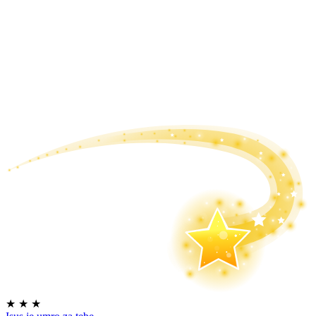
★
★
★