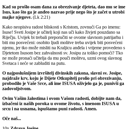
Kad su prošlo osam dana za obrezivanje djeteta, dao mu se ime
Isus, kao što ga je anđeo nazvao prije nego što je začet u utrobi
majke njegove.
(Lk 2:21)
Kako neopisiva radost bliskosti s Kristom, zovnući Ga po imenu:
Isuse! Sveti Josipe je učitelj koji nas uči kako živjeti pouzdano sa
Riječju. Uvijek bi trebali preporučiti se ovome slavnom patrijarhu i
biti mu posvećeni: osobito ljudi molitve treba uvijek biti posvećeni
njemu, jer tko može misliti na Kraljicu anđela i vrijeme provedeno s
Djetetom Isusom bez zahvalnosti sv. Josipu za toliko pomoći? Tko
ne može pronaći učitelja da mu pouči molitvu, uzmi ovog slavnog
Svetaca i neće se zabluditi na putu.
O najposlušnijem izvršitelj divinskih zakona, slavni sv. Josipe,
najdraže krv, koju je Dijete Otkupitelj prolio pri obrezivanju,
probodilo je Vaše Srce, ali ime ISUSA oživjelo ga je, punivši ga
zadovoljstvom.
Ovim Vašim žalostima i ovom Vašom radosti, dobijte nam da,
izbačeni iz naših poroka u ovome životu, s imenom ISUSA u
srcu i na usnama, ispuštamo puni radosti. Amen.
Oče naš...
10x
Zdravo Josipe...