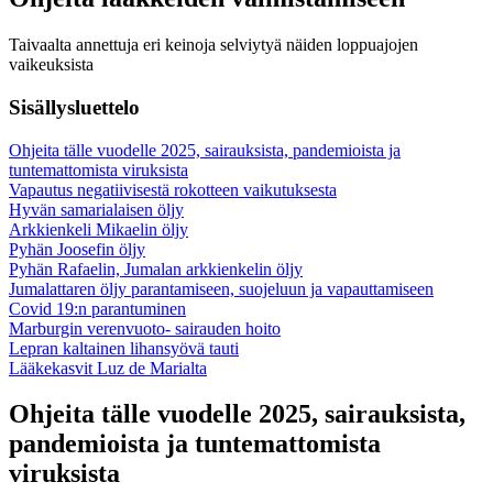
Taivaalta annettuja eri keinoja selviytyä näiden loppuajojen
vaikeuksista
Sisällysluettelo
Ohjeita tälle vuodelle 2025, sairauksista, pandemioista ja
tuntemattomista viruksista
Vapautus negatiivisestä rokotteen vaikutuksesta
Hyvän samarialaisen öljy
Arkkienkeli Mikaelin öljy
Pyhän Joosefin öljy
Pyhän Rafaelin, Jumalan arkkienkelin öljy
Jumalattaren öljy parantamiseen, suojeluun ja vapauttamiseen
Covid 19:n parantuminen
Marburgin verenvuoto- sairauden hoito
Lepran kaltainen lihansyövä tauti
Lääkekasvit Luz de Marialta
Ohjeita tälle vuodelle 2025, sairauksista,
pandemioista ja tuntemattomista
viruksista