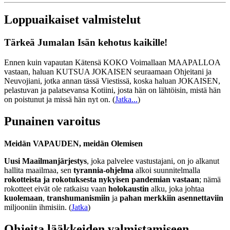
Loppuaikaiset valmistelut
Tärkeä Jumalan Isän kehotus kaikille!
Ennen kuin vapautan Kätensä KOKO Voimallaan MAAPALLOA
vastaan, haluan KUTSUA JOKAISEN seuraamaan Ohjeitani ja
Neuvojiani, jotka annan tässä Viestissä, koska haluan JOKAISEN,
pelastuvan ja palatsevansa Kotiini, josta hän on lähtöisin, mistä hän
on poistunut ja missä hän nyt on.
(
Jatka...
)
Punainen varoitus
Meidän VAPAUDEN, meidän Olemisen
Uusi Maailmanjärjestys
, joka palvelee vastustajani, on jo alkanut
hallita maailmaa, sen
tyrannia-ohjelma
alkoi suunnitelmalla
rokotteista ja rokotuksesta nykyisen pandemian vastaan
; nämä
rokotteet eivät ole ratkaisu vaan
holokaustin
alku, joka johtaa
kuolemaan
,
transhumanismiin
ja
pahan merkkiin asennettaviin
miljooniin ihmisiin. (
Jatka
)
Ohjeita lääkkeiden valmistamiseen