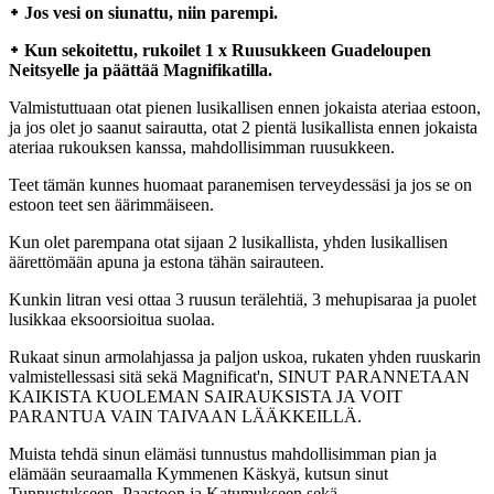
᛭ Jos vesi on siunattu, niin parempi.
᛭ Kun sekoitettu, rukoilet 1 x Ruusukkeen Guadeloupen
Neitsyelle ja päättää Magnifikatilla.
Valmistuttuaan otat pienen lusikallisen ennen jokaista ateriaa estoon,
ja jos olet jo saanut sairautta, otat 2 pientä lusikallista ennen jokaista
ateriaa rukouksen kanssa, mahdollisimman ruusukkeen.
Teet tämän kunnes huomaat paranemisen terveydessäsi ja jos se on
estoon teet sen äärimmäiseen.
Kun olet parempana otat sijaan 2 lusikallista, yhden lusikallisen
äärettömään apuna ja estona tähän sairauteen.
Kunkin litran vesi ottaa 3 ruusun terälehtiä, 3 mehupisaraa ja puolet
lusikkaa eksoorsioitua suolaa.
Rukaat sinun armolahjassa ja paljon uskoa, rukaten yhden ruuskarin
valmistellessasi sitä sekä Magnificat'n, SINUT PARANNETAAN
KAIKISTA KUOLEMAN SAIRAUKSISTA JA VOIT
PARANTUA VAIN TAIVAAN LÄÄKKEILLÄ.
Muista tehdä sinun elämäsi tunnustus mahdollisimman pian ja
elämään seuraamalla Kymmenen Käskyä, kutsun sinut
Tunnustukseen, Paastoon ja Katumukseen sekä