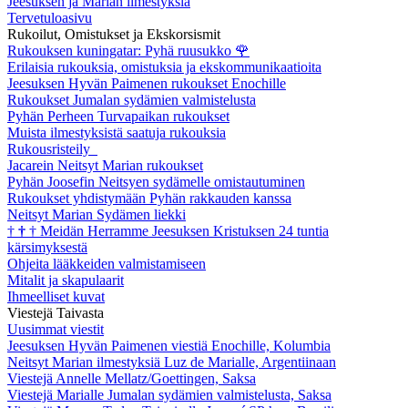
Jeesuksen ja Marian ilmestyksiä
Tervetuloasivu
Rukoilut, Omistukset ja Ekskorsismit
Rukouksen kuningatar: Pyhä ruusukko
🌹
Erilaisia rukouksia, omistuksia ja ekskommunikaatioita
Jeesuksen Hyvän Paimenen rukoukset Enochille
Rukoukset Jumalan sydämien valmistelusta
Pyhän Perheen Turvapaikan rukoukset
Muista ilmestyksistä saatuja rukouksia
Rukousristeily
Jacarein Neitsyt Marian rukoukset
Pyhän Joosefin Neitsyen sydämelle omistautuminen
Rukoukset yhdistymään Pyhän rakkauden kanssa
Neitsyt Marian Sydämen liekki
†
†
†
Meidän Herramme Jeesuksen Kristuksen 24 tuntia
kärsimyksestä
Ohjeita lääkkeiden valmistamiseen
Mitalit ja skapulaarit
Ihmeelliset kuvat
Viestejä Taivasta
Uusimmat viestit
Jeesuksen Hyvän Paimenen viestiä Enochille, Kolumbia
Neitsyt Marian ilmestyksiä Luz de Marialle, Argentiinaan
Viestejä Annelle Mellatz/Goettingen, Saksa
Viestejä Marialle Jumalan sydämien valmistelusta, Saksa