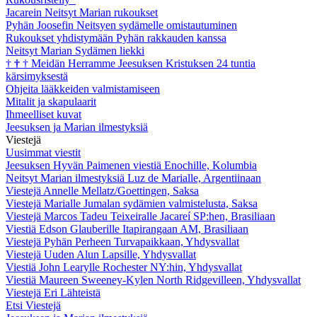
Jacarein Neitsyt Marian rukoukset
Pyhän Joosefin Neitsyen sydämelle omistautuminen
Rukoukset yhdistymään Pyhän rakkauden kanssa
Neitsyt Marian Sydämen liekki
†
†
†
Meidän Herramme Jeesuksen Kristuksen 24 tuntia
kärsimyksestä
Ohjeita lääkkeiden valmistamiseen
Mitalit ja skapulaarit
Ihmeelliset kuvat
Jeesuksen ja Marian ilmestyksiä
Viestejä
Uusimmat viestit
Jeesuksen Hyvän Paimenen viestiä Enochille, Kolumbia
Neitsyt Marian ilmestyksiä Luz de Marialle, Argentiinaan
Viestejä Annelle Mellatz/Goettingen, Saksa
Viestejä Marialle Jumalan sydämien valmistelusta, Saksa
Viestejä Marcos Tadeu Teixeiralle Jacareí SP:hen, Brasiliaan
Viestiä Edson Glauberille Itapirangaan AM, Brasiliaan
Viestejä Pyhän Perheen Turvapaikkaan, Yhdysvallat
Viestejä Uuden Alun Lapsille, Yhdysvallat
Viestiä John Learylle Rochester NY:hin, Yhdysvallat
Viestiä Maureen Sweeney-Kylen North Ridgevilleen, Yhdysvallat
Viestejä Eri Lähteistä
Etsi Viestejä