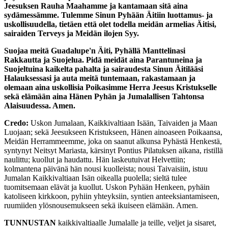
Jeesuksen Rauha Maahamme ja kantamaan sitä aina
sydämessämme. Tulemme Sinun Pyhään Äitiin luottamus- ja
uskollisuudella, tietäen että olet todella meidän armelias Äitisi,
sairaiden Terveys ja Meidän ilojen Syy.
Suojaa meitä Guadalupe'n Äiti, Pyhällä Manttelinasi
Rakkautta ja Suojelua. Pidä meidät aina Parantuneina ja
Suojeltuina kaikelta pahalta ja sairaudesta Sinun Äitilääsi
Halauksessasi ja auta meitä tuntemaan, rakastamaan ja
olemaan aina uskollisia Poikasimme Herra Jeesus Kristukselle
sekä elämään aina Hänen Pyhän ja Jumalallisen Tahtonsa
Alaisuudessa. Amen.
Credo:
Uskon Jumalaan, Kaikkivaltiaan Isään, Taivaiden ja Maan
Luojaan; sekä Jeesukseen Kristukseen, Hänen ainoaseen Poikaansa,
Meidän Herrammeemme, joka on saanut alkunsa Pyhästä Henkestä,
syntynyt Neitsyt Mariasta, kärsinyt Pontius Pilatuksen aikana, ristillä
naulittu; kuollut ja haudattu. Hän laskeutuivat Helvettiin;
kolmantena päivänä hän nousi kuolleista; nousi Taivaisiin, istuu
Jumalan Kaikkivaltiaan Isän oikealla puolella; sieltä tulee
tuomitsemaan elävät ja kuollut. Uskon Pyhään Henkeen, pyhäin
katoliseen kirkkoon, pyhiin yhteyksiin, syntien anteeksiantamiseen,
ruumiiden ylösnousemukseen sekä ikuiseen elämään. Amen.
TUNNUSTAN
kaikkivaltiaalle Jumalalle ja teille, veljet ja sisaret,