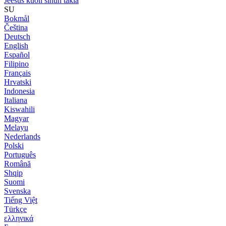
Jeesus kuoli sinun takia
SU
Bokmål
Čeština
Deutsch
English
Español
Filipino
Français
Hrvatski
Indonesia
Italiana
Kiswahili
Magyar
Melayu
Nederlands
Polski
Português
Română
Shqip
Suomi
Svenska
Tiếng Việt
Türkçe
ελληνικά