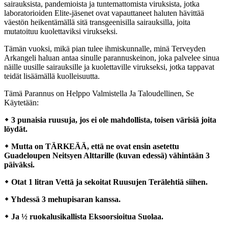
sairauksista, pandemioista ja tuntemattomista viruksista, jotka
laboratorioiden Elite-jäsenet ovat vapauttaneet haluten hävittää
väestön heikentämällä sitä transgeenisilla sairauksilla, joita
mutatoituu kuolettaviksi virukseksi.
Tämän vuoksi, mikä pian tulee ihmiskunnalle, minä Terveyden
Arkangeli haluan antaa sinulle parannuskeinon, joka palvelee sinua
näille uusille sairauksille ja kuolettaville virukseksi, jotka tappavat
teidät lisäämällä kuolleisuutta.
Tämä Parannus on Helppo Valmistella Ja Taloudellinen, Se
Käytetään:
᛭ 3 punaisia ruusuja, jos ei ole mahdollista, toisen värisiä joita
löydät.
᛭ Mutta on TÄRKEÄÄ, että ne ovat ensin asetettu
Guadeloupen Neitsyen Alttarille (kuvan edessä) vähintään 3
päiväksi.
᛭ Otat 1 litran Vettä ja sekoitat Ruusujen Terälehtiä siihen.
᛭ Yhdessä 3 mehupisaran kanssa.
᛭ Ja ½ ruokalusikallista Eksoorsioitua Suolaa.