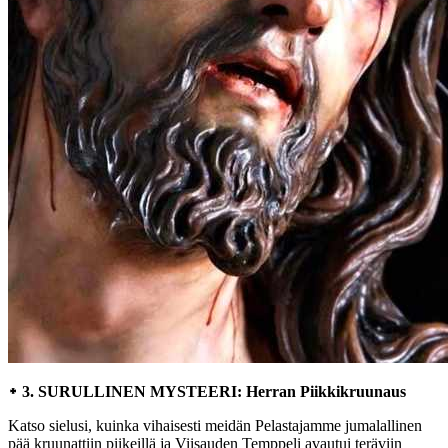
᛭ 3. SURULLINEN MYSTEERI: Herran Piikkikruunaus
Katso sielusi, kuinka vihaisesti meidän Pelastajamme jumalallinen
pää kruunattiin piikeillä ja Viisauden Temppeli avautui teräviin