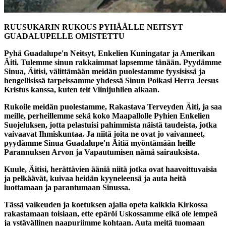
RUUSUKARIN RUKOUS PYHÄÄLLE NEITSYT
GUADALUPELLE OMISTETTU
Pyhä Guadalupe'n Neitsyt, Enkelien Kuningatar ja Amerikan
Äiti. Tulemme sinun rakkaimmat lapsemme tänään. Pyydämme
Sinua, Äitisi, välittämään meidän puolestamme fyysisissä ja
hengellisissä tarpeissamme yhdessä Sinun Poikasi Herra Jeesus
Kristus kanssa, kuten teit Viinijuhlien aikaan.
Rukoile meidän puolestamme, Rakastava Terveyden Äiti, ja saa
meille, perheillemme sekä koko Maapallolle Pyhien Enkelien
Suojeluksen, jotta pelastuisi pahimmista näistä taudeista, jotka
vaivaavat Ihmiskuntaa. Ja niitä joita ne ovat jo vaivanneet,
pyydämme Sinua Guadalupe'n Äitiä myöntämään heille
Parannuksen Arvon ja Vapautumisen nämä sairauksista.
Kuule, Äitisi, herättävien ääniä niitä jotka ovat haavoittuvaisia
ja pelkäävät, kuivaa heidän kyyneleensä ja auta heitä
luottamaan ja parantumaan Sinussa.
Tässä vaikeuden ja koetuksen ajalla opeta kaikkia Kirkossa
rakastamaan toisiaan, ette epäröi Uskossamme eikä ole lempeä
ja ystävällinen naapuriimme kohtaan. Auta meitä tuomaan