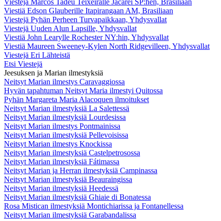
Viestejä Marcos Tadeu Teixeiralle Jacareí SP:hen, Brasiliaan
Viestiä Edson Glauberille Itapirangaan AM, Brasiliaan
Viestejä Pyhän Perheen Turvapaikkaan, Yhdysvallat
Viestejä Uuden Alun Lapsille, Yhdysvallat
Viestiä John Learylle Rochester NY:hin, Yhdysvallat
Viestiä Maureen Sweeney-Kylen North Ridgevilleen, Yhdysvallat
Viestejä Eri Lähteistä
Etsi Viestejä
Jeesuksen ja Marian ilmestyksiä
Neitsyt Marian ilmestys Caravaggiossa
Hyvän tapahtuman Neitsyt Maria ilmestyi Quitossa
Pyhän Margareta Maria Alacoquen ilmoitukset
Neitsyt Marian ilmestyksiä La Salettessä
Neitsyt Marian ilmestyksiä Lourdesissa
Neitsyt Marian ilmestys Pontmainissa
Neitsyt Marian ilmestyksiä Pellevoisissa
Neitsyt Marian ilmestys Knockissa
Neitsyt Marian ilmestyksiä Castelpetrosossa
Neitsyt Marian ilmestyksiä Fátimassa
Neitsyt Marian ja Herran ilmestyksiä Campinassa
Neitsyt Marian ilmestyksiä Beauraingissa
Neitsyt Marian ilmestyksiä Heedessä
Neitsyt Marian ilmestyksiä Ghiaie di Bonatessa
Rosa Mistican ilmestyksiä Montichiarissa ja Fontanellessa
Neitsyt Marian ilmestyksiä Garabandalissa