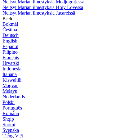
Neitsyt Marian ilmestyksiä Medjugorjessa
Neitsyt Marian ilmestyksiä Holy Lovessa
Neitsyt Marian ilmestyksiä Jacareissä
Kieli
Bokmål
Čeština
Deutsch
English
Español
Filipino
Français
Hrvatski
Indonesia
Italiana
Kiswahili
Magyar
Melayu
Nederlands
Polski
Português
Română
Shqip
Suomi
Svenska
Tiếng Việt