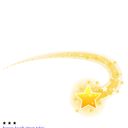
★
★
★