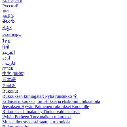
Български
Русский
বাংলা
বதமிழ்
తెలుగు
ಕನ್ನಡ
മലയാളം
ไทย
हिंदी
العربية
اردو
فارسی
עִברִית
中文 (简体)
日本語
한국어
Rukoilut
Rukouksen kuningatar: Pyhä ruusukko
🌹
Erilaisia rukouksia, omistuksia ja ekskommunikaatioita
Jeesuksen Hyvän Paimenen rukoukset Enochille
Rukoukset Jumalan sydämien valmistelusta
Pyhän Perheen Turvapaikan rukoukset
Muista ilmestyksistä saatuja rukouksia
Rukousristeily