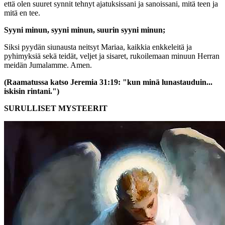
että olen suuret synnit tehnyt ajatuksissani ja sanoissani, mitä teen ja
mitä en tee.
Syyni minun, syyni minun, suurin syyni minun;
Siksi pyydän siunausta neitsyt Mariaa, kaikkia enkkeleitä ja
pyhimyksiä sekä teidät, veljet ja sisaret, rukoilemaan minuun Herran
meidän Jumalamme. Amen.
(Raamatussa katso Jeremia 31:19: "kun minä lunastauduin...
iskisin rintani.")
SURULLISET MYSTEERIT