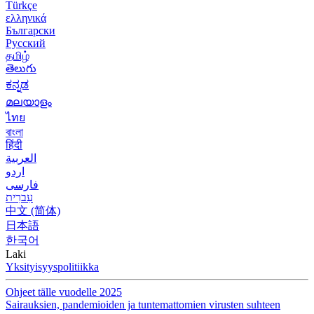
Türkçe
ελληνικά
Български
Русский
தமிழ்
తెలుగు
ಕನ್ನಡ
മലയാളം
ไทย
বাংলা
हिंदी
العربية
اردو
فارسی
עִברִית
中文 (简体)
日本語
한국어
Laki
Yksityisyyspolitiikka
Ohjeet tälle vuodelle 2025
Sairauksien, pandemioiden ja tuntemattomien virusten suhteen