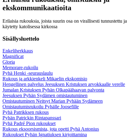
ekskommunikaatioita
Erilaisia rukouksia, joista suurin osa on virallisesti tunnustettu ja
käytetty katolisessa kirkossa
Sisällysluettelo
Enkeliherkkaus
Magnificat
Gloria
Memorare-rukoilu
Pyhä Henki -seurauslaulu
Rukous ja arkkienkeli Mikaelin ekskomisio
Hengellinen palvelus Jeesuksen Kristuksen arvokkaalle verelle
Jumalan Kristuksen Pyhän Olkapäähaavan palvonta
Jeesuksen Pyhän Sydämen omistautuminen
Omistautuminen Neitsyt Marian Pyhään Sydämeen
Omistautumisrukoilu Pyhälle Joosefille
Pyhä Patrikksen rukous
Pyhän Patrickin Rintapanssari
Pyhä Padré Pion rukoukset
Rukous eksoorsismista, jota opetti Pyhä Antonius
Rukoukset Pyhän Ignatiuksen kirjoittamina