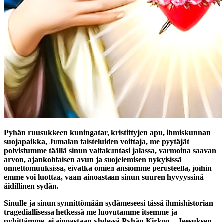
Pyhän ruusukkeen kuningatar, kristittyjen apu, ihmiskunnan
suojapaikka, Jumalan taisteluiden voittaja, me pyytäjät
polvistumme täällä sinun valtakuntasi jalassa, varmoina saavan
arvon, ajankohtaisen avun ja suojelemisen nykyisissä
onnettomuuksissa, eivätkä omien ansiomme perusteella, joihin
emme voi luottaa, vaan ainoastaan sinun suuren hyvyyssinä
äidillinen sydän.
Sinulle ja sinun synnittömään sydämeseesi tässä ihmishistorian
tragediallisessa hetkessä me luovutamme itsemme ja
pyhittämme, ei ainoastaan yhdessä Pyhän Kirkon – Jeesuksen