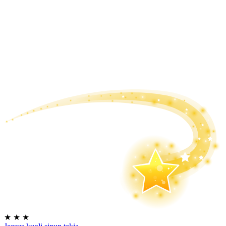
★
★
★