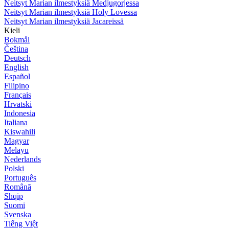
Neitsyt Marian ilmestyksiä Medjugorjessa
Neitsyt Marian ilmestyksiä Holy Lovessa
Neitsyt Marian ilmestyksiä Jacareissä
Kieli
Bokmål
Čeština
Deutsch
English
Español
Filipino
Français
Hrvatski
Indonesia
Italiana
Kiswahili
Magyar
Melayu
Nederlands
Polski
Português
Română
Shqip
Suomi
Svenska
Tiếng Việt