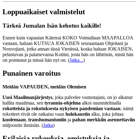
Loppuaikaiset valmistelut
Tärkeä Jumalan Isän kehotus kaikille!
Ennen kuin vapautan Kätensä KOKO Voimallaan MAAPALLOA
vastaan, haluan KUTSUA JOKAISEN seuraamaan Ohjeitani ja
Neuvojiani, jotka annan tässä Viestissä, koska haluan JOKAISEN,
pelastuvan ja palatsevansa Kotiini, josta hän on lähtöisin, mistä hän
on poistunut ja missä hän nyt on.
(
Jatka...
)
Punainen varoitus
Meidän VAPAUDEN, meidän Olemisen
Uusi Maailmanjärjestys
, joka palvelee vastustajani, on jo alkanut
hallita maailmaa, sen
tyrannia-ohjelma
alkoi suunnitelmalla
rokotteista ja rokotuksesta nykyisen pandemian vastaan
; nämä
rokotteet eivät ole ratkaisu vaan
holokaustin
alku, joka johtaa
kuolemaan
,
transhumanismiin
ja
pahan merkkiin asennettaviin
miljooniin ihmisiin. (
Jatka
)
Erilaisia rukouksia, omistuksia ja