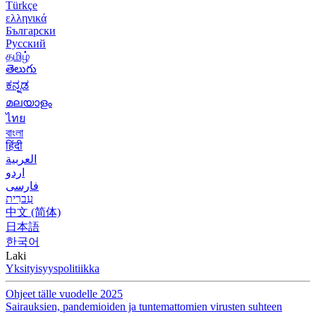
Türkçe
ελληνικά
Български
Русский
தமிழ்
తెలుగు
ಕನ್ನಡ
മലയാളം
ไทย
বাংলা
हिंदी
العربية
اردو
فارسی
עִברִית
中文 (简体)
日本語
한국어
Laki
Yksityisyyspolitiikka
Ohjeet tälle vuodelle 2025
Sairauksien, pandemioiden ja tuntemattomien virusten suhteen