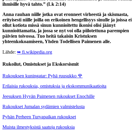
ihmisille hyvä tahto.” (Lk 2:14)
Anna rauhan niille jotka ovat eronneet virheestä ja skismasta,
erityisesti niille joilla on erikoinen hengellisyys sinulle ja joissa ei
ollut kotiota missä sinun kunnioitettu ikonisi olisi jäänyt
kunnioittamatta, ja jossa se nyt voi olla piilotettuna parempien
päivien toivossa. Tuo heitä takaisin Kristuksen
yhteenkokoamiseen, Yhden Todellisen Paimenen alle.
Lähde:
➥ fi.wikipedia.org
Rukoilut, Omistukset ja Ekskorsismit
Rukouksen kuningatar: Pyhä ruusukko
🌹
Erilaisia rukouksia, omistuksia ja ekskommunikaatioita
Jeesuksen Hyvän Paimenen rukoukset Enochille
Rukoukset Jumalan sydämien valmistelusta
Pyhän Perheen Turvapaikan rukoukset
Muista ilmestyksistä saatuja rukouksia