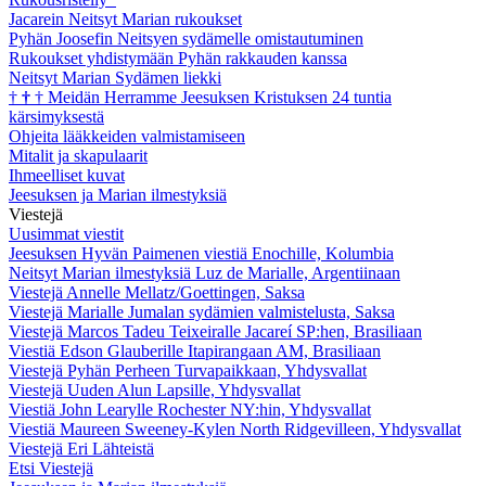
Jacarein Neitsyt Marian rukoukset
Pyhän Joosefin Neitsyen sydämelle omistautuminen
Rukoukset yhdistymään Pyhän rakkauden kanssa
Neitsyt Marian Sydämen liekki
†
†
†
Meidän Herramme Jeesuksen Kristuksen 24 tuntia
kärsimyksestä
Ohjeita lääkkeiden valmistamiseen
Mitalit ja skapulaarit
Ihmeelliset kuvat
Jeesuksen ja Marian ilmestyksiä
Viestejä
Uusimmat viestit
Jeesuksen Hyvän Paimenen viestiä Enochille, Kolumbia
Neitsyt Marian ilmestyksiä Luz de Marialle, Argentiinaan
Viestejä Annelle Mellatz/Goettingen, Saksa
Viestejä Marialle Jumalan sydämien valmistelusta, Saksa
Viestejä Marcos Tadeu Teixeiralle Jacareí SP:hen, Brasiliaan
Viestiä Edson Glauberille Itapirangaan AM, Brasiliaan
Viestejä Pyhän Perheen Turvapaikkaan, Yhdysvallat
Viestejä Uuden Alun Lapsille, Yhdysvallat
Viestiä John Learylle Rochester NY:hin, Yhdysvallat
Viestiä Maureen Sweeney-Kylen North Ridgevilleen, Yhdysvallat
Viestejä Eri Lähteistä
Etsi Viestejä