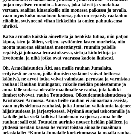
pojan mystisen ruumiin – kanssa, joka kärsii ja vuodattaa
vertaan, saaliina kiusauksille niin monessa paikassa ja tavalla,
vaan myös koko maailman kanssa, joka on repäisty raakoihin
riitoihin, syttyneenä vihan liekkeihin ja omien pahuuksensa
uhriksi.
Katso armolla kaikkia aineellista ja henkistä tuhoa, niin paljon
kipua, isien ja äitien, veljien, syyttömien lasten murheita, niin
monta nuorena elämänsä menettänyttä, ruumiin paloille
repäistyjä julmassa teurastuksessa, sieluja kidutettuja ja
levottomia, ja niitä jotka ovat vaarassa kadota ikuisesti.
Oh, Armeliaisuuden Äiti, saa meille rauhan Jumalalta,
erityisesti ne arvon, joilla ihmisten sydämet voivat hetkessä
kääntyä, ne arvot jotka voivat valmistaa, perustaa ja varmistaa
rauhan! Rauhan kuningatar, rukoile meidän puolestamme ja
anna tälle sodassa olevalle maailmalle se rauha, jota kaikki
ihmiset toivovat, rauha Totuudessa, Oikeudenmukaisuudessa ja
Kristuksen Armossa. Anna heille rauhan ei ainoastaan aseista,
vaan myös sielunsa rauhaksi, jotta Jumalan valtakunta laajenee
hiljaisuudessa ja järjestyksessä. Myönnä suojasi uskottomille ja
kaikille jotka vielä kulkivat kuoleman varjoissa; anna heille
rauhan; salli että Totuuden aurinko nousee heidän päälleen ja
yhdessä meidän kanssa he voivat toistaa ainoalle maailman
pelastajalle: “Kunnia Jumalalle korkeimmassa ja maalla rauha,