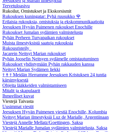
Jeesuksen ja Marian ilmestyksiä
Tervetuloasivu
Rukoilut, Omistukset ja Ekskorsismit
Rukouksen kuningatar: Pyhä ruusukko
🌹
Erilaisia rukouksia, omistuksia ja ekskommunikaatioita
Jeesuksen Hyvän Paimenen rukoukset Enochille
Rukoukset Jumalan sydämien valmistelusta
Pyhän Perheen Turvapaikan rukoukset
Muista ilmestyksistä saatuja rukouksia
Rukousristeily
Jacarein Neitsyt Marian rukoukset
Pyhän Joosefin Neitsyen sydämelle omistautuminen
Rukoukset yhdistymään Pyhän rakkauden kanssa
Neitsyt Marian Sydämen liekki
†
†
†
Meidän Herramme Jeesuksen Kristuksen 24 tuntia
kärsimyksestä
Ohjeita lääkkeiden valmistamiseen
Mitalit ja skapulaarit
Ihmeelliset kuvat
Viestejä Taivasta
Uusimmat viestit
Jeesuksen Hyvän Paimenen viestiä Enochille, Kolumbia
Neitsyt Marian ilmestyksiä Luz de Marialle, Argentiinaan
Viestejä Annelle Mellatz/Goettingen, Saksa
Viestejä Marialle Jumalan sydämien valmistelusta, Saksa