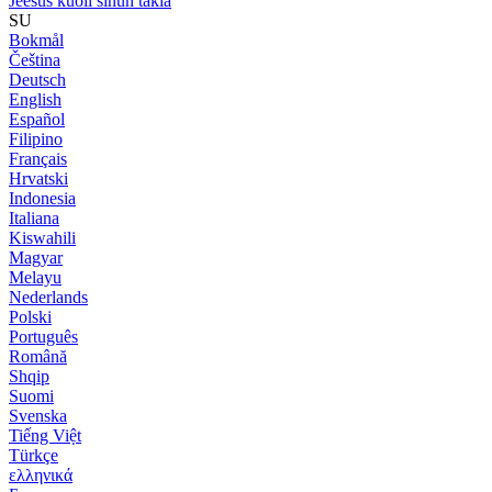
Jeesus kuoli sinun takia
SU
Bokmål
Čeština
Deutsch
English
Español
Filipino
Français
Hrvatski
Indonesia
Italiana
Kiswahili
Magyar
Melayu
Nederlands
Polski
Português
Română
Shqip
Suomi
Svenska
Tiếng Việt
Türkçe
ελληνικά