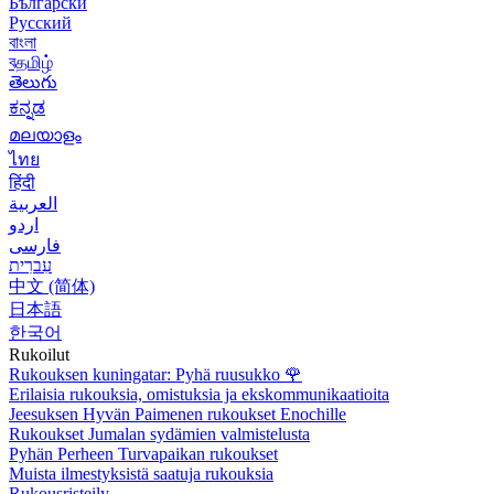
Български
Русский
বাংলা
বதமிழ்
తెలుగు
ಕನ್ನಡ
മലയാളം
ไทย
हिंदी
العربية
اردو
فارسی
עִברִית
中文 (简体)
日本語
한국어
Rukoilut
Rukouksen kuningatar: Pyhä ruusukko
🌹
Erilaisia rukouksia, omistuksia ja ekskommunikaatioita
Jeesuksen Hyvän Paimenen rukoukset Enochille
Rukoukset Jumalan sydämien valmistelusta
Pyhän Perheen Turvapaikan rukoukset
Muista ilmestyksistä saatuja rukouksia
Rukousristeily