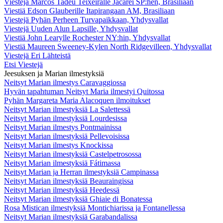
Viestejä Marcos Tadeu Teixeiralle Jacareí SP:hen, Brasiliaan
Viestiä Edson Glauberille Itapirangaan AM, Brasiliaan
Viestejä Pyhän Perheen Turvapaikkaan, Yhdysvallat
Viestejä Uuden Alun Lapsille, Yhdysvallat
Viestiä John Learylle Rochester NY:hin, Yhdysvallat
Viestiä Maureen Sweeney-Kylen North Ridgevilleen, Yhdysvallat
Viestejä Eri Lähteistä
Etsi Viestejä
Jeesuksen ja Marian ilmestyksiä
Neitsyt Marian ilmestys Caravaggiossa
Hyvän tapahtuman Neitsyt Maria ilmestyi Quitossa
Pyhän Margareta Maria Alacoquen ilmoitukset
Neitsyt Marian ilmestyksiä La Salettessä
Neitsyt Marian ilmestyksiä Lourdesissa
Neitsyt Marian ilmestys Pontmainissa
Neitsyt Marian ilmestyksiä Pellevoisissa
Neitsyt Marian ilmestys Knockissa
Neitsyt Marian ilmestyksiä Castelpetrosossa
Neitsyt Marian ilmestyksiä Fátimassa
Neitsyt Marian ja Herran ilmestyksiä Campinassa
Neitsyt Marian ilmestyksiä Beauraingissa
Neitsyt Marian ilmestyksiä Heedessä
Neitsyt Marian ilmestyksiä Ghiaie di Bonatessa
Rosa Mistican ilmestyksiä Montichiarissa ja Fontanellessa
Neitsyt Marian ilmestyksiä Garabandalissa