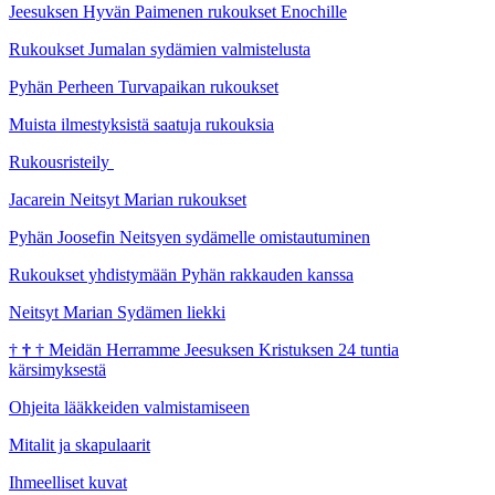
Jeesuksen Hyvän Paimenen rukoukset Enochille
Rukoukset Jumalan sydämien valmistelusta
Pyhän Perheen Turvapaikan rukoukset
Muista ilmestyksistä saatuja rukouksia
Rukousristeily
Jacarein Neitsyt Marian rukoukset
Pyhän Joosefin Neitsyen sydämelle omistautuminen
Rukoukset yhdistymään Pyhän rakkauden kanssa
Neitsyt Marian Sydämen liekki
†
†
†
Meidän Herramme Jeesuksen Kristuksen 24 tuntia
kärsimyksestä
Ohjeita lääkkeiden valmistamiseen
Mitalit ja skapulaarit
Ihmeelliset kuvat