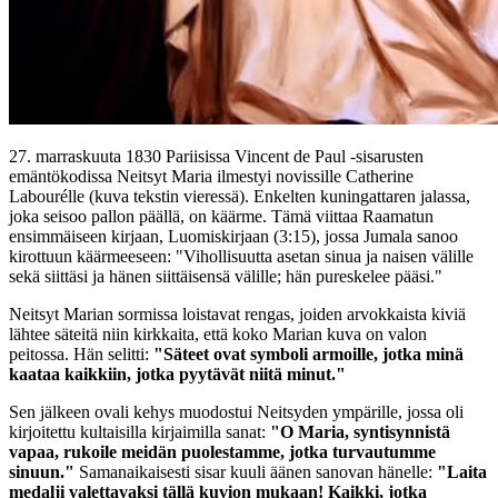
27. marraskuuta 1830 Pariisissa Vincent de Paul -sisarusten
emäntökodissa Neitsyt Maria ilmestyi novissille Catherine
Labourélle (kuva tekstin vieressä). Enkelten kuningattaren jalassa,
joka seisoo pallon päällä, on käärme. Tämä viittaa Raamatun
ensimmäiseen kirjaan, Luomiskirjaan (3:15), jossa Jumala sanoo
kirottuun käärmeeseen: "Vihollisuutta asetan sinua ja naisen välille
sekä siittäsi ja hänen siittäisensä välille; hän pureskelee pääsi."
Neitsyt Marian sormissa loistavat rengas, joiden arvokkaista kiviä
lähtee säteitä niin kirkkaita, että koko Marian kuva on valon
peitossa. Hän selitti:
"Säteet ovat symboli armoille, jotka minä
kaataa kaikkiin, jotka pyytävät niitä minut."
Sen jälkeen ovali kehys muodostui Neitsyden ympärille, jossa oli
kirjoitettu kultaisilla kirjaimilla sanat:
"O Maria, syntisynnistä
vapaa, rukoile meidän puolestamme, jotka turvautumme
sinuun."
Samanaikaisesti sisar kuuli äänen sanovan hänelle:
"Laita
medalji valettavaksi tällä kuvion mukaan! Kaikki, jotka