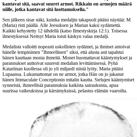
kantavat sitä, saavat suuret armot. Rikkain on armojen määrä
niille, jotka kantavat sitä luottamuksella."
Sen jälkeen sisar näki, kuinka medaljin takapuoli pitäisi näyttää: M
(Maria) risti päällä. Alle Jeesuksen ja Marian kaksi sydämettä.
Kaikki kehystetty 12 tähdellä (katso Ilmestyskirja 12:1). Toisessa
ilmestyksessä Neitsyt Maria toisti käskyn valaa medalji.
Medalista valloitti nopeasti uskollisten sydämet, ja ihmiset antoivat
hänelle lempinimen "Ihmeellinen" siksi, että alusta asti tapahtui
hänen kauttaan monia ihmeitä. Monet huomattavat kääntymykset ja
parannukset auttoivat suuresti medalian levittämisessä. Pyhä
Katariinan kuollessa oli jo yli miljardi niistä lyöty. Maria pitäisi
Lupaansa. Lukumattomat on ne armot, jotka Hän on jo jakanut
hänen Immaculate Conceptionin mitalin kautta. Sielujen kääntymiset
synneistä, ihmeellisiä parannuksia kaikista sairauksista, apua
suurissa vaikeuksissa ja kärsimyksissä, pelastus elämän vaaroilta.