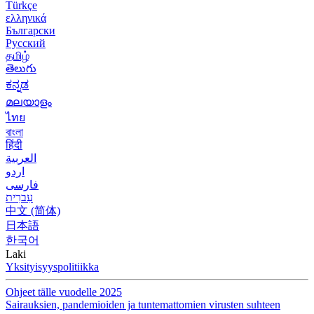
Türkçe
ελληνικά
Български
Русский
தமிழ்
తెలుగు
ಕನ್ನಡ
മലയാളം
ไทย
বাংলা
हिंदी
العربية
اردو
فارسی
עִברִית
中文 (简体)
日本語
한국어
Laki
Yksityisyyspolitiikka
Ohjeet tälle vuodelle 2025
Sairauksien, pandemioiden ja tuntemattomien virusten suhteen