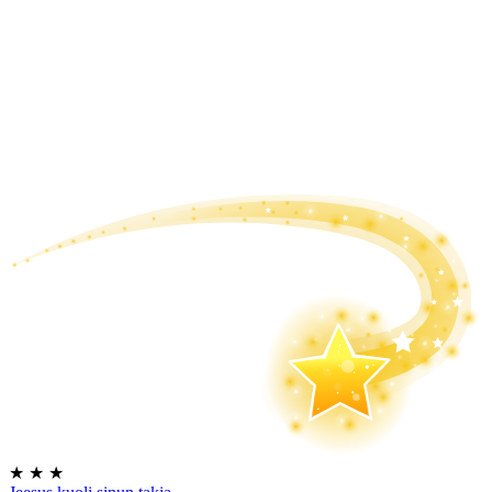
★
★
★