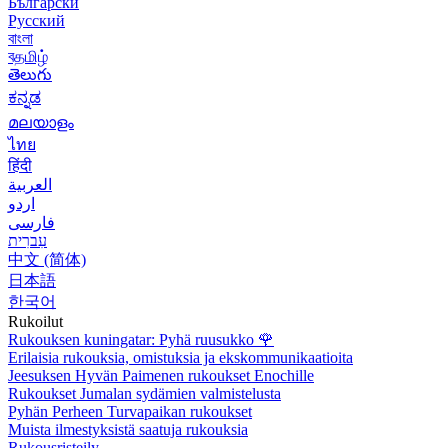
Български
Русский
বাংলা
বதமிழ்
తెలుగు
ಕನ್ನಡ
മലയാളം
ไทย
हिंदी
العربية
اردو
فارسی
עִברִית
中文 (简体)
日本語
한국어
Rukoilut
Rukouksen kuningatar: Pyhä ruusukko
🌹
Erilaisia rukouksia, omistuksia ja ekskommunikaatioita
Jeesuksen Hyvän Paimenen rukoukset Enochille
Rukoukset Jumalan sydämien valmistelusta
Pyhän Perheen Turvapaikan rukoukset
Muista ilmestyksistä saatuja rukouksia
Rukousristeily