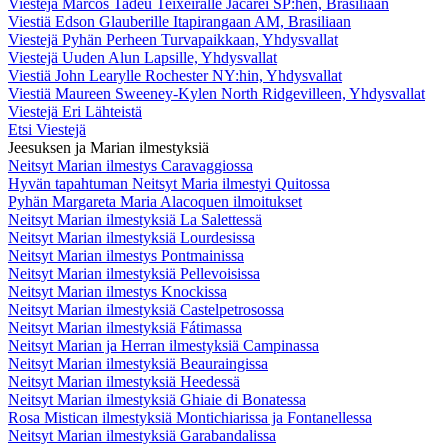
Viestejä Marcos Tadeu Teixeiralle Jacareí SP:hen, Brasiliaan
Viestiä Edson Glauberille Itapirangaan AM, Brasiliaan
Viestejä Pyhän Perheen Turvapaikkaan, Yhdysvallat
Viestejä Uuden Alun Lapsille, Yhdysvallat
Viestiä John Learylle Rochester NY:hin, Yhdysvallat
Viestiä Maureen Sweeney-Kylen North Ridgevilleen, Yhdysvallat
Viestejä Eri Lähteistä
Etsi Viestejä
Jeesuksen ja Marian ilmestyksiä
Neitsyt Marian ilmestys Caravaggiossa
Hyvän tapahtuman Neitsyt Maria ilmestyi Quitossa
Pyhän Margareta Maria Alacoquen ilmoitukset
Neitsyt Marian ilmestyksiä La Salettessä
Neitsyt Marian ilmestyksiä Lourdesissa
Neitsyt Marian ilmestys Pontmainissa
Neitsyt Marian ilmestyksiä Pellevoisissa
Neitsyt Marian ilmestys Knockissa
Neitsyt Marian ilmestyksiä Castelpetrosossa
Neitsyt Marian ilmestyksiä Fátimassa
Neitsyt Marian ja Herran ilmestyksiä Campinassa
Neitsyt Marian ilmestyksiä Beauraingissa
Neitsyt Marian ilmestyksiä Heedessä
Neitsyt Marian ilmestyksiä Ghiaie di Bonatessa
Rosa Mistican ilmestyksiä Montichiarissa ja Fontanellessa
Neitsyt Marian ilmestyksiä Garabandalissa