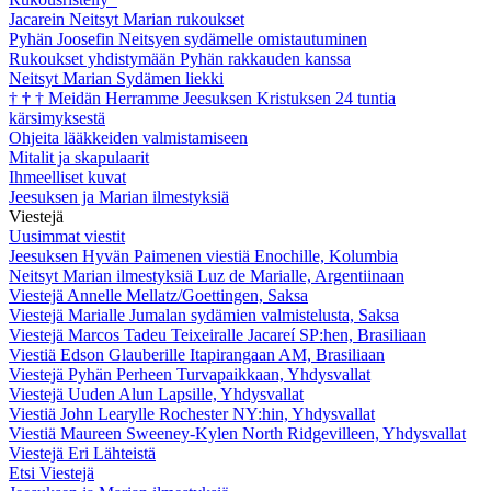
Jacarein Neitsyt Marian rukoukset
Pyhän Joosefin Neitsyen sydämelle omistautuminen
Rukoukset yhdistymään Pyhän rakkauden kanssa
Neitsyt Marian Sydämen liekki
†
†
†
Meidän Herramme Jeesuksen Kristuksen 24 tuntia
kärsimyksestä
Ohjeita lääkkeiden valmistamiseen
Mitalit ja skapulaarit
Ihmeelliset kuvat
Jeesuksen ja Marian ilmestyksiä
Viestejä
Uusimmat viestit
Jeesuksen Hyvän Paimenen viestiä Enochille, Kolumbia
Neitsyt Marian ilmestyksiä Luz de Marialle, Argentiinaan
Viestejä Annelle Mellatz/Goettingen, Saksa
Viestejä Marialle Jumalan sydämien valmistelusta, Saksa
Viestejä Marcos Tadeu Teixeiralle Jacareí SP:hen, Brasiliaan
Viestiä Edson Glauberille Itapirangaan AM, Brasiliaan
Viestejä Pyhän Perheen Turvapaikkaan, Yhdysvallat
Viestejä Uuden Alun Lapsille, Yhdysvallat
Viestiä John Learylle Rochester NY:hin, Yhdysvallat
Viestiä Maureen Sweeney-Kylen North Ridgevilleen, Yhdysvallat
Viestejä Eri Lähteistä
Etsi Viestejä