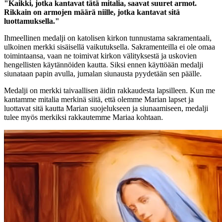
"Kaikki, jotka kantavat tätä mitalia, saavat suuret armot.
Rikkain on armojen määrä niille, jotka kantavat sitä
luottamuksella."
Ihmeellinen medalji on katolisen kirkon tunnustama sakramentaali,
ulkoinen merkki sisäisellä vaikutuksella. Sakramenteilla ei ole omaa
toimintaansa, vaan ne toimivat kirkon välityksestä ja uskovien
hengellisten käytännöiden kautta. Siksi ennen käyttöään medalji
siunataan papin avulla, jumalan siunausta pyydetään sen päälle.
Medalji on merkki taivaallisen äidin rakkaudesta lapsilleen. Kun me
kantamme mitalia merkinä siitä, että olemme Marian lapset ja
luottavat sitä kautta Marian suojelukseen ja siunaamiseen, medalji
tulee myös merkiksi rakkautemme Mariaa kohtaan.