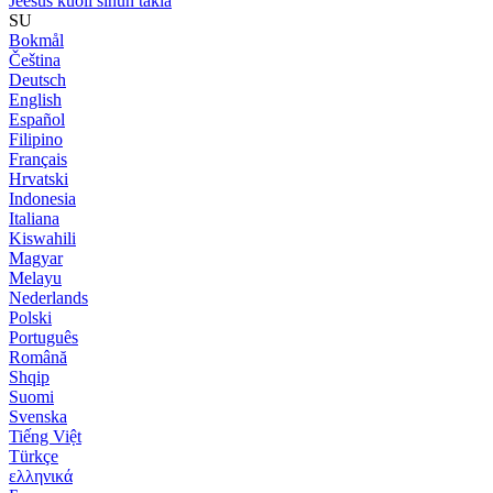
Jeesus kuoli sinun takia
SU
Bokmål
Čeština
Deutsch
English
Español
Filipino
Français
Hrvatski
Indonesia
Italiana
Kiswahili
Magyar
Melayu
Nederlands
Polski
Português
Română
Shqip
Suomi
Svenska
Tiếng Việt
Türkçe
ελληνικά