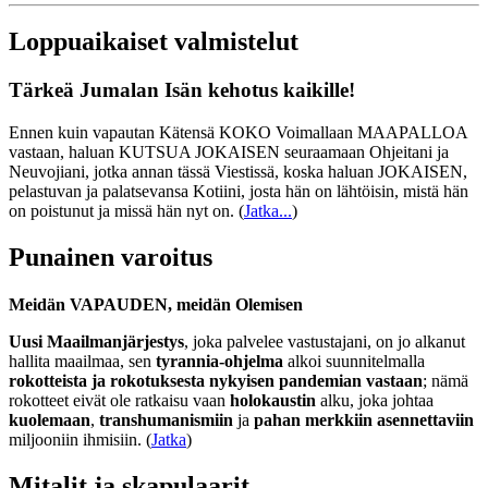
Loppuaikaiset valmistelut
Tärkeä Jumalan Isän kehotus kaikille!
Ennen kuin vapautan Kätensä KOKO Voimallaan MAAPALLOA
vastaan, haluan KUTSUA JOKAISEN seuraamaan Ohjeitani ja
Neuvojiani, jotka annan tässä Viestissä, koska haluan JOKAISEN,
pelastuvan ja palatsevansa Kotiini, josta hän on lähtöisin, mistä hän
on poistunut ja missä hän nyt on.
(
Jatka...
)
Punainen varoitus
Meidän VAPAUDEN, meidän Olemisen
Uusi Maailmanjärjestys
, joka palvelee vastustajani, on jo alkanut
hallita maailmaa, sen
tyrannia-ohjelma
alkoi suunnitelmalla
rokotteista ja rokotuksesta nykyisen pandemian vastaan
; nämä
rokotteet eivät ole ratkaisu vaan
holokaustin
alku, joka johtaa
kuolemaan
,
transhumanismiin
ja
pahan merkkiin asennettaviin
miljooniin ihmisiin. (
Jatka
)
Mitalit ja skapulaarit