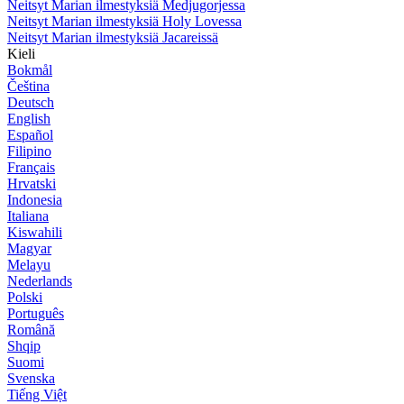
Neitsyt Marian ilmestyksiä Medjugorjessa
Neitsyt Marian ilmestyksiä Holy Lovessa
Neitsyt Marian ilmestyksiä Jacareissä
Kieli
Bokmål
Čeština
Deutsch
English
Español
Filipino
Français
Hrvatski
Indonesia
Italiana
Kiswahili
Magyar
Melayu
Nederlands
Polski
Português
Română
Shqip
Suomi
Svenska
Tiếng Việt