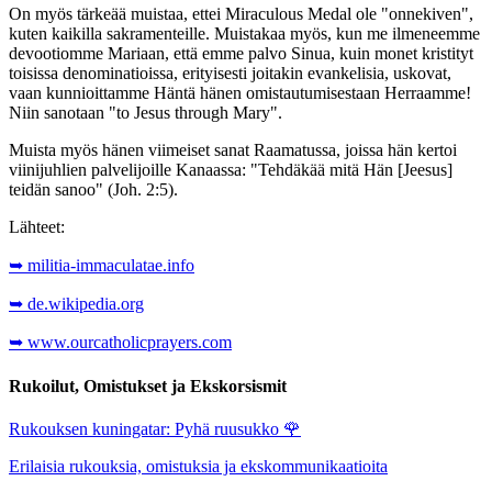
On myös tärkeää muistaa, ettei Miraculous Medal ole "onnekiven",
kuten kaikilla sakramenteille. Muistakaa myös, kun me ilmeneemme
devootiomme Mariaan, että emme palvo Sinua, kuin monet kristityt
toisissa denominatioissa, erityisesti joitakin evankelisia, uskovat,
vaan kunnioittamme Häntä hänen omistautumisestaan Herraamme!
Niin sanotaan "to Jesus through Mary".
Muista myös hänen viimeiset sanat Raamatussa, joissa hän kertoi
viinijuhlien palvelijoille Kanaassa: "Tehdäkää mitä Hän [Jeesus]
teidän sanoo" (Joh. 2:5).
Lähteet:
➥ militia-immaculatae.info
➥ de.wikipedia.org
➥ www.ourcatholicprayers.com
Rukoilut, Omistukset ja Ekskorsismit
Rukouksen kuningatar: Pyhä ruusukko
🌹
Erilaisia rukouksia, omistuksia ja ekskommunikaatioita