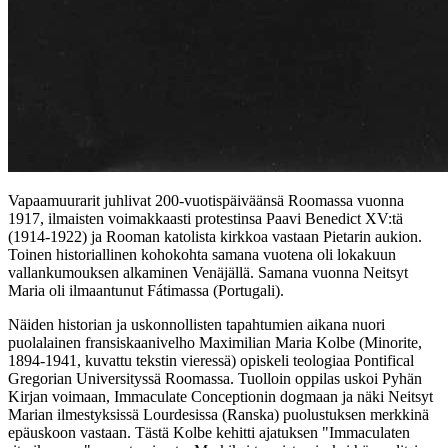
Vapaamuurarit juhlivat 200-vuotispäiväänsä Roomassa vuonna
1917, ilmaisten voimakkaasti protestinsa Paavi Benedict XV:tä
(1914-1922) ja Rooman katolista kirkkoa vastaan Pietarin aukion.
Toinen historiallinen kohokohta samana vuotena oli lokakuun
vallankumouksen alkaminen Venäjällä. Samana vuonna Neitsyt
Maria oli ilmaantunut Fátimassa (Portugali).
Näiden historian ja uskonnollisten tapahtumien aikana nuori
puolalainen fransiskaanivelho Maximilian Maria Kolbe (Minorite,
1894-1941, kuvattu tekstin vieressä) opiskeli teologiaa Pontifical
Gregorian Universityssä Roomassa. Tuolloin oppilas uskoi Pyhän
Kirjan voimaan, Immaculate Conceptionin dogmaan ja näki Neitsyt
Marian ilmestyksissä Lourdesissa (Ranska) puolustuksen merkkinä
epäuskoon vastaan. Tästä Kolbe kehitti ajatuksen "Immaculaten