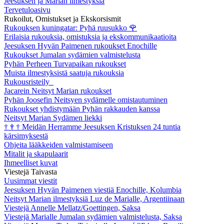
Jeesuksen ja Marian ilmestyksiä
Tervetuloasivu
Rukoilut, Omistukset ja Ekskorsismit
Rukouksen kuningatar: Pyhä ruusukko
🌹
Erilaisia rukouksia, omistuksia ja ekskommunikaatioita
Jeesuksen Hyvän Paimenen rukoukset Enochille
Rukoukset Jumalan sydämien valmistelusta
Pyhän Perheen Turvapaikan rukoukset
Muista ilmestyksistä saatuja rukouksia
Rukousristeily
Jacarein Neitsyt Marian rukoukset
Pyhän Joosefin Neitsyen sydämelle omistautuminen
Rukoukset yhdistymään Pyhän rakkauden kanssa
Neitsyt Marian Sydämen liekki
†
†
†
Meidän Herramme Jeesuksen Kristuksen 24 tuntia
kärsimyksestä
Ohjeita lääkkeiden valmistamiseen
Mitalit ja skapulaarit
Ihmeelliset kuvat
Viestejä Taivasta
Uusimmat viestit
Jeesuksen Hyvän Paimenen viestiä Enochille, Kolumbia
Neitsyt Marian ilmestyksiä Luz de Marialle, Argentiinaan
Viestejä Annelle Mellatz/Goettingen, Saksa
Viestejä Marialle Jumalan sydämien valmistelusta, Saksa