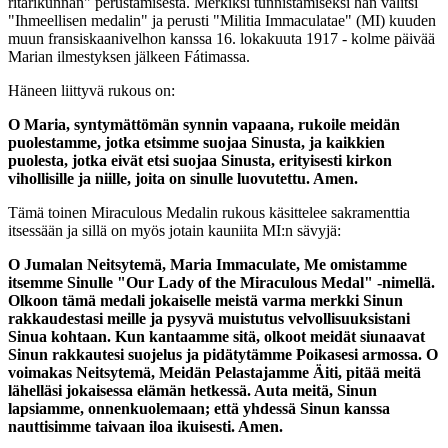
ritarikunnan" perustamisesta. Merkiksi tunnistamiseksi hän valitsi
"Ihmeellisen medalin" ja perusti "Militia Immaculatae" (MI) kuuden
muun fransiskaanivelhon kanssa 16. lokakuuta 1917 - kolme päivää
Marian ilmestyksen jälkeen Fátimassa.
Häneen liittyvä rukous on:
O Maria, syntymättömän synnin vapaana, rukoile meidän
puolestamme, jotka etsimme suojaa Sinusta, ja kaikkien
puolesta, jotka eivät etsi suojaa Sinusta, erityisesti kirkon
vihollisille ja niille, joita on sinulle luovutettu. Amen.
Tämä toinen Miraculous Medalin rukous käsittelee sakramenttia
itsessään ja sillä on myös jotain kauniita MI:n sävyjä:
O Jumalan Neitsytemä, Maria Immaculate, Me omistamme
itsemme Sinulle "Our Lady of the Miraculous Medal" -nimellä.
Olkoon tämä medali jokaiselle meistä varma merkki Sinun
rakkaudestasi meille ja pysyvä muistutus velvollisuuksistani
Sinua kohtaan. Kun kantaamme sitä, olkoot meidät siunaavat
Sinun rakkautesi suojelus ja pidätytämme Poikasesi armossa. O
voimakas Neitsytemä, Meidän Pelastajamme Äiti, pitää meitä
lähelläsi jokaisessa elämän hetkessä. Auta meitä, Sinun
lapsiamme, onnenkuolemaan; että yhdessä Sinun kanssa
nauttisimme taivaan iloa ikuisesti. Amen.