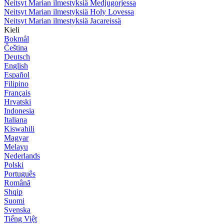
Neitsyt Marian ilmestyksiä Medjugorjessa
Neitsyt Marian ilmestyksiä Holy Lovessa
Neitsyt Marian ilmestyksiä Jacareissä
Kieli
Bokmål
Čeština
Deutsch
English
Español
Filipino
Français
Hrvatski
Indonesia
Italiana
Kiswahili
Magyar
Melayu
Nederlands
Polski
Português
Română
Shqip
Suomi
Svenska
Tiếng Việt