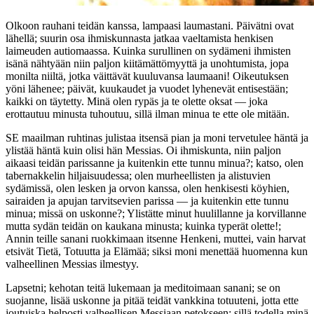
Olkoon rauhani teidän kanssa, lampaasi laumastani. Päivätni ovat
lähellä; suurin osa ihmiskunnasta jatkaa vaeltamista henkisen
laimeuden autiomaassa. Kuinka surullinen on sydämeni ihmisten
isänä nähtyään niin paljon kiitämättömyyttä ja unohtumista, jopa
monilta niiltä, jotka väittävät kuuluvansa laumaani! Oikeutuksen
yöni lähenee; päivät, kuukaudet ja vuodet lyhenevät entisestään;
kaikki on täytetty. Minä olen rypäs ja te olette oksat — joka
erottautuu minusta tuhoutuu, sillä ilman minua te ette ole mitään.
SE maailman ruhtinas julistaa itsensä pian ja moni tervetulee häntä ja
ylistää häntä kuin olisi hän Messias. Oi ihmiskunta, niin paljon
aikaasi teidän parissanne ja kuitenkin ette tunnu minua?; katso, olen
tabernakkelin hiljaisuudessa; olen murheellisten ja alistuvien
sydämissä, olen lesken ja orvon kanssa, olen henkisesti köyhien,
sairaiden ja apujan tarvitsevien parissa — ja kuitenkin ette tunnu
minua; missä on uskonne?; Ylistätte minut huulillanne ja korvillanne
mutta sydän teidän on kaukana minusta; kuinka typerät olette!;
Annin teille sanani ruokkimaan itsenne Henkeni, muttei, vain harvat
etsivät Tietä, Totuutta ja Elämää; siksi moni menettää huomenna kun
valheellinen Messias ilmestyy.
Lapsetni; kehotan teitä lukemaan ja meditoimaan sanani; se on
suojanne, lisää uskonne ja pitää teidät vankkina totuuteni, jotta ette
joutuiska helposti valheellisen Messiaan petokseen; sillä todella minä