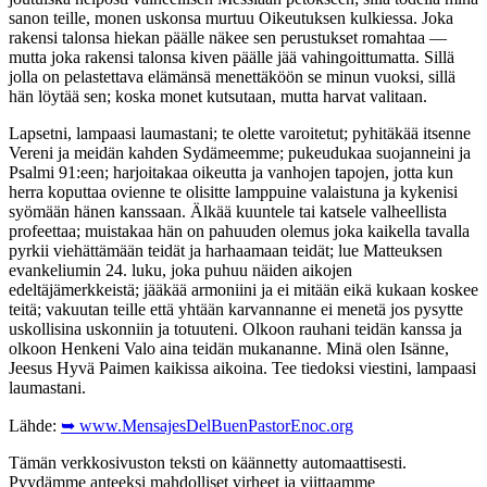
sanon teille, monen uskonsa murtuu Oikeutuksen kulkiessa. Joka
rakensi talonsa hiekan päälle näkee sen perustukset romahtaa —
mutta joka rakensi talonsa kiven päälle jää vahingoittumatta. Sillä
jolla on pelastettava elämänsä menettäköön se minun vuoksi, sillä
hän löytää sen; koska monet kutsutaan, mutta harvat valitaan.
Lapsetni, lampaasi laumastani; te olette varoitetut; pyhitäkää itsenne
Vereni ja meidän kahden Sydämeemme; pukeudukaa suojanneini ja
Psalmi 91:een; harjoitakaa oikeutta ja vanhojen tapojen, jotta kun
herra koputtaa ovienne te olisitte lamppuine valaistuna ja kykenisi
syömään hänen kanssaan. Älkää kuuntele tai katsele valheellista
profeettaa; muistakaa hän on pahuuden olemus joka kaikella tavalla
pyrkii viehättämään teidät ja harhaamaan teidät; lue Matteuksen
evankeliumin 24. luku, joka puhuu näiden aikojen
edeltäjämerkkeistä; jääkää armoniini ja ei mitään eikä kukaan koskee
teitä; vakuutan teille että yhtään karvannanne ei menetä jos pysytte
uskollisina uskonniin ja totuuteni. Olkoon rauhani teidän kanssa ja
olkoon Henkeni Valo aina teidän mukananne. Minä olen Isänne,
Jeesus Hyvä Paimen kaikissa aikoina. Tee tiedoksi viestini, lampaasi
laumastani.
Lähde:
➥ www.MensajesDelBuenPastorEnoc.org
Tämän verkkosivuston teksti on käännetty automaattisesti.
Pyydämme anteeksi mahdolliset virheet ja viittaamme