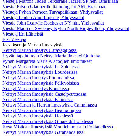
Viestejä Marcos Tadeu Teixeiralle Jacareí SP:hen, Brasiliaan
Viestiä Edson Glauberille Itapirangaan AM, Brasiliaan
Viestejä Pyhän Perheen Turvapaikkaan, Yhdysvallat
Viestejä Uuden Alun Lapsille, Yhdysvallat
Viestiä John Learylle Rochester NY:hin, Yhdysvallat
Viestiä Maureen Sweeney-Kylen North Ridgevilleen, Yhdysvallat
Viestejä Eri Lähteistä
Etsi Viestejä
Jeesuksen ja Marian ilmestyksiä
Neitsyt Marian ilmestys Caravaggiossa
Hyvän tapahtuman Neitsyt Maria ilmestyi Quitossa
Pyhän Margareta Maria Alacoquen ilmoitukset
Neitsyt Marian ilmestyksiä La Salettessä
Neitsyt Marian ilmestyksiä Lourdesissa
Neitsyt Marian ilmestys Pontmainissa
Neitsyt Marian ilmestyksiä Pellevoisissa
Neitsyt Marian ilmestys Knockissa
Neitsyt Marian ilmestyksiä Castelpetrosossa
Neitsyt Marian ilmestyksiä Fátimassa
Neitsyt Marian ja Herran ilmestyksiä Campinassa
Neitsyt Marian ilmestyksiä Beauraingissa
Neitsyt Marian ilmestyksiä Heedessä
Neitsyt Marian ilmestyksiä Ghiaie di Bonatessa
Rosa Mistican ilmestyksiä Montichiarissa ja Fontanellessa
Neitsyt Marian ilmestyksiä Garabandalissa