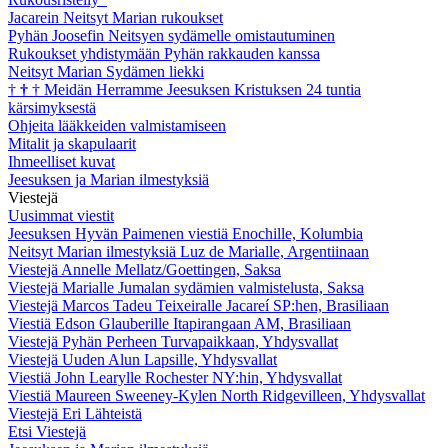
Jacarein Neitsyt Marian rukoukset
Pyhän Joosefin Neitsyen sydämelle omistautuminen
Rukoukset yhdistymään Pyhän rakkauden kanssa
Neitsyt Marian Sydämen liekki
†
†
†
Meidän Herramme Jeesuksen Kristuksen 24 tuntia
kärsimyksestä
Ohjeita lääkkeiden valmistamiseen
Mitalit ja skapulaarit
Ihmeelliset kuvat
Jeesuksen ja Marian ilmestyksiä
Viestejä
Uusimmat viestit
Jeesuksen Hyvän Paimenen viestiä Enochille, Kolumbia
Neitsyt Marian ilmestyksiä Luz de Marialle, Argentiinaan
Viestejä Annelle Mellatz/Goettingen, Saksa
Viestejä Marialle Jumalan sydämien valmistelusta, Saksa
Viestejä Marcos Tadeu Teixeiralle Jacareí SP:hen, Brasiliaan
Viestiä Edson Glauberille Itapirangaan AM, Brasiliaan
Viestejä Pyhän Perheen Turvapaikkaan, Yhdysvallat
Viestejä Uuden Alun Lapsille, Yhdysvallat
Viestiä John Learylle Rochester NY:hin, Yhdysvallat
Viestiä Maureen Sweeney-Kylen North Ridgevilleen, Yhdysvallat
Viestejä Eri Lähteistä
Etsi Viestejä