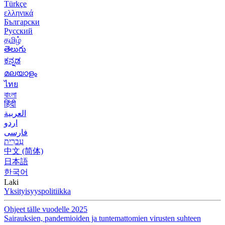
Türkçe
ελληνικά
Български
Русский
தமிழ்
తెలుగు
ಕನ್ನಡ
മലയാളം
ไทย
বাংলা
हिंदी
العربية
اردو
فارسی
עִברִית
中文 (简体)
日本語
한국어
Laki
Yksityisyyspolitiikka
Ohjeet tälle vuodelle 2025
Sairauksien, pandemioiden ja tuntemattomien virusten suhteen