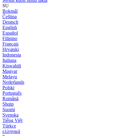
Jeesus kuoli sinun takia
SU
Bokmål
Čeština
Deutsch
English
Español
Filipino
Français
Hrvatski
Indonesia
Italiana
Kiswahili
Magyar
Melayu
Nederlands
Polski
Português
Română
Shqip
Suomi
Svenska
Tiếng Việt
Türkçe
ελληνικά