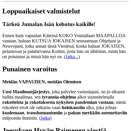
Loppuaikaiset valmistelut
Tärkeä Jumalan Isän kehotus kaikille!
Ennen kuin vapautan Kätensä KOKO Voimallaan MAAPALLOA
vastaan, haluan KUTSUA JOKAISEN seuraamaan Ohjeitani ja
Neuvojiani, jotka annan tässä Viestissä, koska haluan JOKAISEN,
pelastuvan ja palatsevansa Kotiini, josta hän on lähtöisin, mistä hän
on poistunut ja missä hän nyt on.
(
Jatka...
)
Punainen varoitus
Meidän VAPAUDEN, meidän Olemisen
Uusi Maailmanjärjestys
, joka palvelee vastustajani, on jo alkanut
hallita maailmaa, sen
tyrannia-ohjelma
alkoi suunnitelmalla
rokotteista ja rokotuksesta nykyisen pandemian vastaan
; nämä
rokotteet eivät ole ratkaisu vaan
holokaustin
alku, joka johtaa
kuolemaan
,
transhumanismiin
ja
pahan merkkiin asennettaviin
miljooniin ihmisiin. (
Jatka
)
Jeesuksen Hyvän Paimenen viestiä