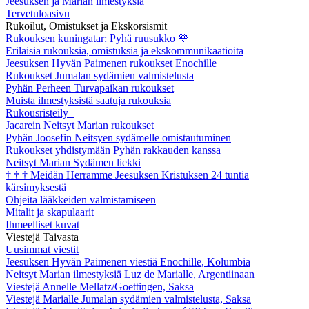
Jeesuksen ja Marian ilmestyksiä
Tervetuloasivu
Rukoilut, Omistukset ja Ekskorsismit
Rukouksen kuningatar: Pyhä ruusukko
🌹
Erilaisia rukouksia, omistuksia ja ekskommunikaatioita
Jeesuksen Hyvän Paimenen rukoukset Enochille
Rukoukset Jumalan sydämien valmistelusta
Pyhän Perheen Turvapaikan rukoukset
Muista ilmestyksistä saatuja rukouksia
Rukousristeily
Jacarein Neitsyt Marian rukoukset
Pyhän Joosefin Neitsyen sydämelle omistautuminen
Rukoukset yhdistymään Pyhän rakkauden kanssa
Neitsyt Marian Sydämen liekki
†
†
†
Meidän Herramme Jeesuksen Kristuksen 24 tuntia
kärsimyksestä
Ohjeita lääkkeiden valmistamiseen
Mitalit ja skapulaarit
Ihmeelliset kuvat
Viestejä Taivasta
Uusimmat viestit
Jeesuksen Hyvän Paimenen viestiä Enochille, Kolumbia
Neitsyt Marian ilmestyksiä Luz de Marialle, Argentiinaan
Viestejä Annelle Mellatz/Goettingen, Saksa
Viestejä Marialle Jumalan sydämien valmistelusta, Saksa