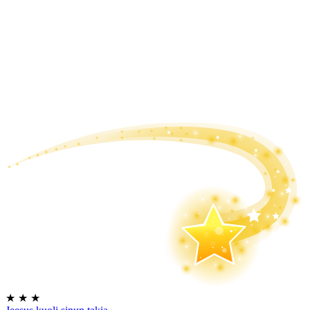
★
★
★