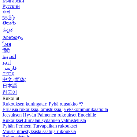
Български
Русский
বাংলা
বதமிழ்
తెలుగు
ಕನ್ನಡ
മലയാളം
ไทย
हिंदी
العربية
اردو
فارسی
עִברִית
中文 (简体)
日本語
한국어
Rukoilut
Rukouksen kuningatar: Pyhä ruusukko
🌹
Erilaisia rukouksia, omistuksia ja ekskommunikaatioita
Jeesuksen Hyvän Paimenen rukoukset Enochille
Rukoukset Jumalan sydämien valmistelusta
Pyhän Perheen Turvapaikan rukoukset
Muista ilmestyksistä saatuja rukouksia
Rukousristeily