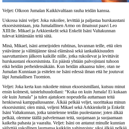
Veljet: Olkoon Jumalan Kaikkivaltiaan rauha teidän kanssa.
Uskossa isäni veljet: Joka rukoilee, levittää ja paljastaa hurskaustani
eksorsismistaan, jota Jumalallinen Armo on ilmaissut paavi Leo
XIII:lle. Mikael ja Arkkienkelit sekä Enkelit Isäni Valtakunnan
tulevat kiittämään teitä siitä.
Minä, Mikael, isäni armeijoiden ruhtinas, luvannan teille, että olen
ystävänne ja välittäjänne tässä elämässä sekä iankaikkisuuden
saavuttamisen jälkeen kaikille niille, jotka rukoilevat ja levittävät
hurskaustani eksorsismista. En päästä yhtään palvojistani tuhoon
eikä heidän perheidensäkään. Kun heidän aikaansa tulee, otan ne
Jumalan Kunniaan ja esitelen ne Isäni edessä ilman että he joutuvat
läpi Jumalallisen Tuomion.
Veljet: Joka kerta kun rukoilete minun eksorsismillani, kutsuu minut
ensin kolmesti, taisteluhuudollani: “Kuka on kuin Jumala! Ei kukaan
ole kuin Jumala” ja tulen ajatuksen nopeudella auttamaan teitä
henkisessä kamppailussanne. Älkää pelkää veljet, suorittakaa minun
eksorsismini; olen minä, veljeni Mikael sekä Arkkienkelit ja Enkelit
Isäni Valtakunnan, jotka taistelenne teidän puolestanne; joten älkää
pelkää, olemme täällä palvelemaan teitä, suojamaan ja suojaamaan
kaikelta pahasta ja vaaralta. Veljet: Isäni on antanut minulle kunnian
säilyttää uskollinen laumansa kaikkiin vahingoista; siksi älkää pelkää