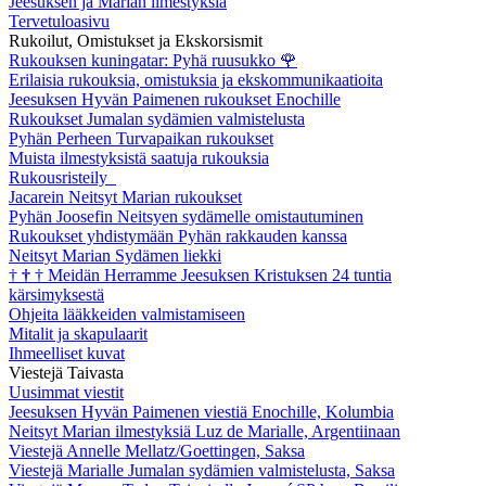
Jeesuksen ja Marian ilmestyksiä
Tervetuloasivu
Rukoilut, Omistukset ja Ekskorsismit
Rukouksen kuningatar: Pyhä ruusukko
🌹
Erilaisia rukouksia, omistuksia ja ekskommunikaatioita
Jeesuksen Hyvän Paimenen rukoukset Enochille
Rukoukset Jumalan sydämien valmistelusta
Pyhän Perheen Turvapaikan rukoukset
Muista ilmestyksistä saatuja rukouksia
Rukousristeily
Jacarein Neitsyt Marian rukoukset
Pyhän Joosefin Neitsyen sydämelle omistautuminen
Rukoukset yhdistymään Pyhän rakkauden kanssa
Neitsyt Marian Sydämen liekki
†
†
†
Meidän Herramme Jeesuksen Kristuksen 24 tuntia
kärsimyksestä
Ohjeita lääkkeiden valmistamiseen
Mitalit ja skapulaarit
Ihmeelliset kuvat
Viestejä Taivasta
Uusimmat viestit
Jeesuksen Hyvän Paimenen viestiä Enochille, Kolumbia
Neitsyt Marian ilmestyksiä Luz de Marialle, Argentiinaan
Viestejä Annelle Mellatz/Goettingen, Saksa
Viestejä Marialle Jumalan sydämien valmistelusta, Saksa