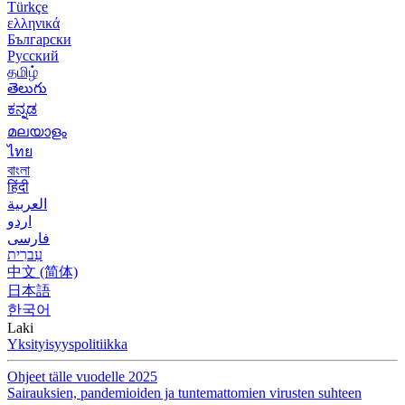
Türkçe
ελληνικά
Български
Русский
தமிழ்
తెలుగు
ಕನ್ನಡ
മലയാളം
ไทย
বাংলা
हिंदी
العربية
اردو
فارسی
עִברִית
中文 (简体)
日本語
한국어
Laki
Yksityisyyspolitiikka
Ohjeet tälle vuodelle 2025
Sairauksien, pandemioiden ja tuntemattomien virusten suhteen