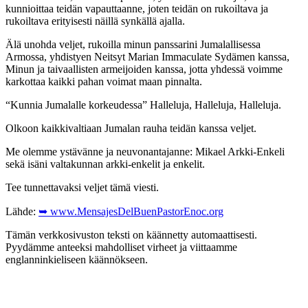
kunnioittaa teidän vapauttaanne, joten teidän on rukoiltava ja
rukoiltava erityisesti näillä synkällä ajalla.
Älä unohda veljet, rukoilla minun panssarini Jumalallisessa
Armossa, yhdistyen Neitsyt Marian Immaculate Sydämen kanssa,
Minun ja taivaallisten armeijoiden kanssa, jotta yhdessä voimme
karkottaa kaikki pahan voimat maan pinnalta.
“Kunnia Jumalalle korkeudessa” Halleluja, Halleluja, Halleluja.
Olkoon kaikkivaltiaan Jumalan rauha teidän kanssa veljet.
Me olemme ystävänne ja neuvonantajanne: Mikael Arkki-Enkeli
sekä isäni valtakunnan arkki-enkelit ja enkelit.
Tee tunnettavaksi veljet tämä viesti.
Lähde:
➥ www.MensajesDelBuenPastorEnoc.org
Tämän verkkosivuston teksti on käännetty automaattisesti.
Pyydämme anteeksi mahdolliset virheet ja viittaamme
englanninkieliseen käännökseen.