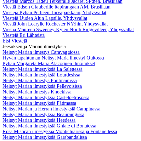
Viestejä Marcos Tadeu Teixeiralle Jacareí SP:hen, Brasiliaan
Viestiä Edson Glauberille Itapirangaan AM, Brasiliaan
Viestejä Pyhän Perheen Turvapaikkaan, Yhdysvallat
Viestejä Uuden Alun Lapsille, Yhdysvallat
Viestiä John Learylle Rochester NY:hin, Yhdysvallat
Viestiä Maureen Sweeney-Kylen North Ridgevilleen, Yhdysvallat
Viestejä Eri Lähteistä
Etsi Viestejä
Jeesuksen ja Marian ilmestyksiä
Neitsyt Marian ilmestys Caravaggiossa
Hyvän tapahtuman Neitsyt Maria ilmestyi Quitossa
Pyhän Margareta Maria Alacoquen ilmoitukset
Neitsyt Marian ilmestyksiä La Salettessä
Neitsyt Marian ilmestyksiä Lourdesissa
Neitsyt Marian ilmestys Pontmainissa
Neitsyt Marian ilmestyksiä Pellevoisissa
Neitsyt Marian ilmestys Knockissa
Neitsyt Marian ilmestyksiä Castelpetrosossa
Neitsyt Marian ilmestyksiä Fátimassa
Neitsyt Marian ja Herran ilmestyksiä Campinassa
Neitsyt Marian ilmestyksiä Beauraingissa
Neitsyt Marian ilmestyksiä Heedessä
Neitsyt Marian ilmestyksiä Ghiaie di Bonatessa
Rosa Mistican ilmestyksiä Montichiarissa ja Fontanellessa
Neitsyt Marian ilmestyksiä Garabandalissa