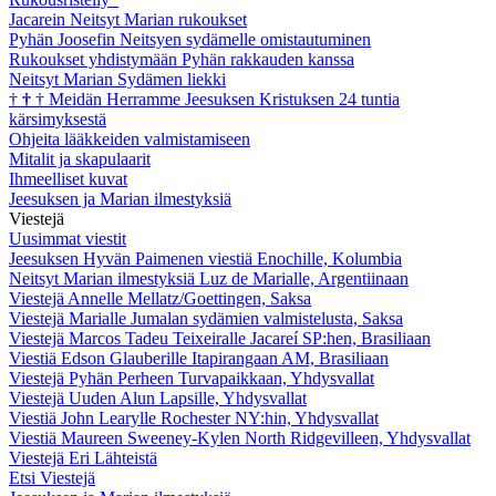
Jacarein Neitsyt Marian rukoukset
Pyhän Joosefin Neitsyen sydämelle omistautuminen
Rukoukset yhdistymään Pyhän rakkauden kanssa
Neitsyt Marian Sydämen liekki
†
†
†
Meidän Herramme Jeesuksen Kristuksen 24 tuntia
kärsimyksestä
Ohjeita lääkkeiden valmistamiseen
Mitalit ja skapulaarit
Ihmeelliset kuvat
Jeesuksen ja Marian ilmestyksiä
Viestejä
Uusimmat viestit
Jeesuksen Hyvän Paimenen viestiä Enochille, Kolumbia
Neitsyt Marian ilmestyksiä Luz de Marialle, Argentiinaan
Viestejä Annelle Mellatz/Goettingen, Saksa
Viestejä Marialle Jumalan sydämien valmistelusta, Saksa
Viestejä Marcos Tadeu Teixeiralle Jacareí SP:hen, Brasiliaan
Viestiä Edson Glauberille Itapirangaan AM, Brasiliaan
Viestejä Pyhän Perheen Turvapaikkaan, Yhdysvallat
Viestejä Uuden Alun Lapsille, Yhdysvallat
Viestiä John Learylle Rochester NY:hin, Yhdysvallat
Viestiä Maureen Sweeney-Kylen North Ridgevilleen, Yhdysvallat
Viestejä Eri Lähteistä
Etsi Viestejä