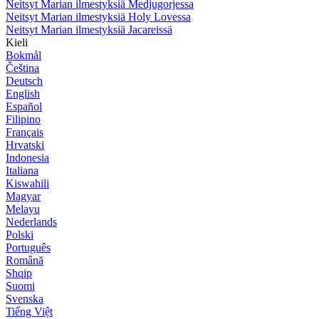
Neitsyt Marian ilmestyksiä Medjugorjessa
Neitsyt Marian ilmestyksiä Holy Lovessa
Neitsyt Marian ilmestyksiä Jacareissä
Kieli
Bokmål
Čeština
Deutsch
English
Español
Filipino
Français
Hrvatski
Indonesia
Italiana
Kiswahili
Magyar
Melayu
Nederlands
Polski
Português
Română
Shqip
Suomi
Svenska
Tiếng Việt