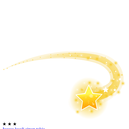
★
★
★