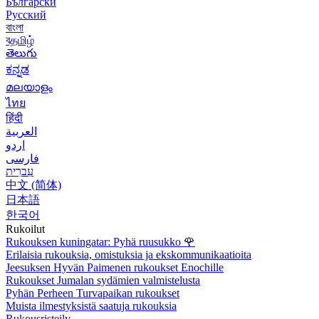
Български
Русский
বাংলা
বதமிழ்
తెలుగు
ಕನ್ನಡ
മലയാളം
ไทย
हिंदी
العربية
اردو
فارسی
עִברִית
中文 (简体)
日本語
한국어
Rukoilut
Rukouksen kuningatar: Pyhä ruusukko
🌹
Erilaisia rukouksia, omistuksia ja ekskommunikaatioita
Jeesuksen Hyvän Paimenen rukoukset Enochille
Rukoukset Jumalan sydämien valmistelusta
Pyhän Perheen Turvapaikan rukoukset
Muista ilmestyksistä saatuja rukouksia
Rukousristeily