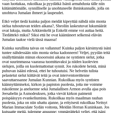
vaan luottakaa, rukoilkaa ja pyydätkä Isänii armahdusta tälle niin
kiitämättömälle, synnilliselle ja unohtuneelle ihmiskunnalle, jolla on
unohtuva Jumalan ihmeet ja laupeudet.
Etkö veljet tiedä kuinka paljon meidät kipeyttää nähdä niin monta
sielua tuhoutuvan teiden aikana?, Sheoliin laskeutuvat lukumäärät
ovat lukuja, mutta Arkkienkelit ja Enkelit emme voi auttaa heitä.
Tiedättekö miksi? Siksi että he ovat kääntäneet selkensä elävän
Jumalan taakse vielä tässä maassa!
Kuinka surullista taivas on vallannut! Kuinka paljon kärsimystä isäni
tuntee nähdessään niin monta sielua kadonneen! Veljet, pyydän teitä
sisällyttämään minun eksoorssini aikana ne syntisten sielut, jotka
ovat suurimmassa vaarassa tuomittavaksi ja niiden kuolevien
sielujen, joilla on kuolemattomat synnit. Jos rukoilete heistä, minä
puhuvan isääni edessä, ettei he tuhoutuisi. Ne helvetin tulista
pelastetut sielut kiittävät teitä ja ovat interventoreittenne
saavuttaessanne Jumalan Kunnian. Rukoilkaa myös syntisten
käännyttämiseksi, kirkon ja papiston puolesta, jotta me voimme
rukoilenne ja aneluenne sekä Jumalallisen Armon avulla ajaa pois
Jeesabelin ja Asmodeuksen, jotka vievät kirkon paimenit
poispääsyyn evankeliumista. Rukoilkaa myös maailman rauhan
puolesta, joka on niin uhattu ajanne, ja erityisesti rukoilkaa Neitsyt
Marian Immaculate Sydän voitosta, Meidän Herran Kuninkaan. Jos
kutsuatte meitä, tulemme apuunne; ymmärrättekö veljet, että isäni