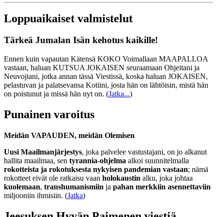
Loppuaikaiset valmistelut
Tärkeä Jumalan Isän kehotus kaikille!
Ennen kuin vapautan Kätensä KOKO Voimallaan MAAPALLOA
vastaan, haluan KUTSUA JOKAISEN seuraamaan Ohjeitani ja
Neuvojiani, jotka annan tässä Viestissä, koska haluan JOKAISEN,
pelastuvan ja palatsevansa Kotiini, josta hän on lähtöisin, mistä hän
on poistunut ja missä hän nyt on.
(
Jatka...
)
Punainen varoitus
Meidän VAPAUDEN, meidän Olemisen
Uusi Maailmanjärjestys
, joka palvelee vastustajani, on jo alkanut
hallita maailmaa, sen
tyrannia-ohjelma
alkoi suunnitelmalla
rokotteista ja rokotuksesta nykyisen pandemian vastaan
; nämä
rokotteet eivät ole ratkaisu vaan
holokaustin
alku, joka johtaa
kuolemaan
,
transhumanismiin
ja
pahan merkkiin asennettaviin
miljooniin ihmisiin. (
Jatka
)
Jeesuksen Hyvän Paimenen viestiä