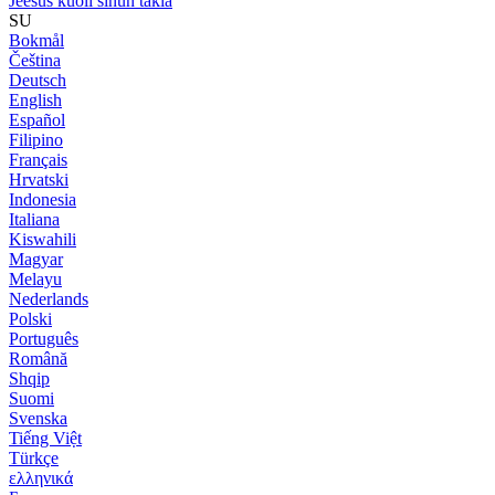
Jeesus kuoli sinun takia
SU
Bokmål
Čeština
Deutsch
English
Español
Filipino
Français
Hrvatski
Indonesia
Italiana
Kiswahili
Magyar
Melayu
Nederlands
Polski
Português
Română
Shqip
Suomi
Svenska
Tiếng Việt
Türkçe
ελληνικά