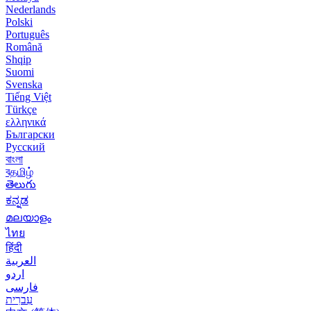
Nederlands
Polski
Português
Română
Shqip
Suomi
Svenska
Tiếng Việt
Türkçe
ελληνικά
Български
Русский
বাংলা
বதமிழ்
తెలుగు
ಕನ್ನಡ
മലയാളം
ไทย
हिंदी
العربية
اردو
فارسی
עִברִית