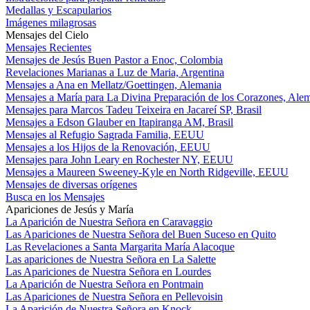
Medallas y Escapularios
Imágenes milagrosas
Mensajes del Cielo
Mensajes Recientes
Mensajes de Jesús Buen Pastor a Enoc, Colombia
Revelaciones Marianas a Luz de Maria, Argentina
Mensajes a Ana en Mellatz/Goettingen, Alemania
Mensajes a María para La Divina Preparación de los Corazones, Ale
Mensajes para Marcos Tadeu Teixeira en Jacareí SP, Brasil
Mensajes a Edson Glauber en Itapiranga AM, Brasil
Mensajes al Refugio Sagrada Familia, EEUU
Mensajes a los Hijos de la Renovación, EEUU
Mensajes para John Leary en Rochester NY, EEUU
Mensajes a Maureen Sweeney-Kyle en North Ridgeville, EEUU
Mensajes de diversas orígenes
Busca en los Mensajes
Apariciones de Jesús y María
La Aparición de Nuestra Señora en Caravaggio
Las Apariciones de Nuestra Señora del Buen Suceso en Quito
Las Revelaciones a Santa Margarita María Alacoque
Las apariciones de Nuestra Señora en La Salette
Las Apariciones de Nuestra Señora en Lourdes
La Aparición de Nuestra Señora en Pontmain
Las Apariciones de Nuestra Señora en Pellevoisin
La Aparición de Nuestra Señora en Knock