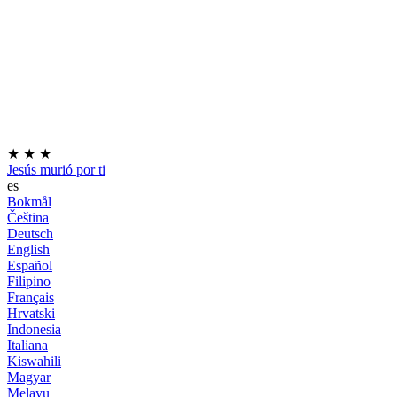
★
★
★
Jesús murió por ti
es
Bokmål
Čeština
Deutsch
English
Español
Filipino
Français
Hrvatski
Indonesia
Italiana
Kiswahili
Magyar
Melayu