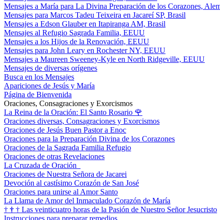
Mensajes a María para La Divina Preparación de los Corazones, Ale
Mensajes para Marcos Tadeu Teixeira en Jacareí SP, Brasil
Mensajes a Edson Glauber en Itapiranga AM, Brasil
Mensajes al Refugio Sagrada Familia, EEUU
Mensajes a los Hijos de la Renovación, EEUU
Mensajes para John Leary en Rochester NY, EEUU
Mensajes a Maureen Sweeney-Kyle en North Ridgeville, EEUU
Mensajes de diversas orígenes
Busca en los Mensajes
Apariciones de Jesús y María
Página de Bienvenida
Oraciones, Consagraciones y Exorcismos
La Reina de la Oración: El Santo Rosario
🌹
Oraciones diversas, Consagraciones y Exorcismos
Oraciones de Jesús Buen Pastor a Enoc
Oraciones para la Preparación Divina de los Corazones
Oraciones de la Sagrada Familia Refugio
Oraciones de otras Revelaciones
La Cruzada de Oración
Oraciones de Nuestra Señora de Jacarei
Devoción al castísimo Corazón de San José
Oraciones para unirse al Amor Santo
La Llama de Amor del Inmaculado Corazón de María
†
†
†
Las veinticuatro horas de la Pasión de Nuestro Señor Jesucristo
Instrucciones para preparar remedios