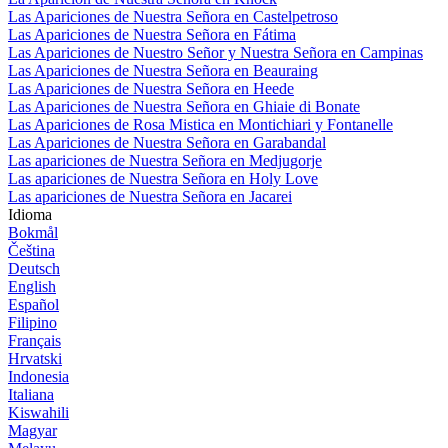
Las Apariciones de Nuestra Señora en Castelpetroso
Las Apariciones de Nuestra Señora en Fátima
Las Apariciones de Nuestro Señor y Nuestra Señora en Campinas
Las Apariciones de Nuestra Señora en Beauraing
Las Apariciones de Nuestra Señora en Heede
Las Apariciones de Nuestra Señora en Ghiaie di Bonate
Las Apariciones de Rosa Mistica en Montichiari y Fontanelle
Las Apariciones de Nuestra Señora en Garabandal
Las apariciones de Nuestra Señora en Medjugorje
Las apariciones de Nuestra Señora en Holy Love
Las apariciones de Nuestra Señora en Jacarei
Idioma
Bokmål
Čeština
Deutsch
English
Español
Filipino
Français
Hrvatski
Indonesia
Italiana
Kiswahili
Magyar