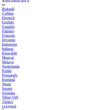
Jesús murió por ti
es
Bokmål
Čeština
Deutsch
English
Español
Filipino
Français
Hrvatski
Indonesia
Italiana
Kiswahili
Magyar
Melayu
Nederlands
Polski
Português
Română
Shqip
Suomi
Svenska
Tiếng Việt
Türkçe
ελληνικά