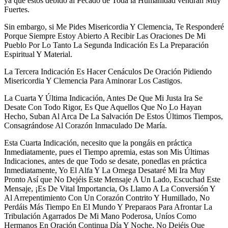
ya que estos debido al Pecado de Toda la Humanidad vendrán Muy
Fuertes.
Sin embargo, si Me Pides Misericordia Y Clemencia, Te Responderé
Porque Siempre Estoy Abierto A Recibir Las Oraciones De Mi
Pueblo Por Lo Tanto La Segunda Indicación Es La Preparación
Espiritual Y Material.
La Tercera Indicación Es Hacer Cenáculos De Oración Pidiendo
Misericordia Y Clemencia Para Aminorar Los Castigos.
La Cuarta Y Última Indicación, Antes De Que Mi Justa Ira Se
Desate Con Todo Rigor, Es Que Aquellos Que No Lo Hayan
Hecho, Suban Al Arca De La Salvación De Estos Últimos Tiempos,
Consagrándose Al Corazón Inmaculado De María.
Esta Cuarta Indicación, necesito que la pongáis en práctica
Inmediatamente, pues el Tiempo apremia, estas son Mis Últimas
Indicaciones, antes de que Todo se desate, ponedlas en práctica
Inmediatamente, Yo El Alfa Y La Omega Desataré Mi Ira Muy
Pronto Así que No Dejéis Este Mensaje A Un Lado, Escuchad Este
Mensaje, ¡Es De Vital Importancia, Os Llamo A La Conversión Y
Al Arrepentimiento Con Un Corazón Contrito Y Humillado, No
Perdáis Más Tiempo En El Mundo Y Preparaos Para Afrontar La
Tribulación Agarrados De Mi Mano Poderosa, Uníos Como
Hermanos En Oración Continua Día Y Noche, No Dejéis Que