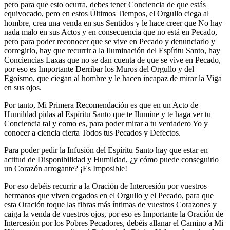
pero para que esto ocurra, debes tener Conciencia de que estás
equivocado, pero en estos Últimos Tiempos, el Orgullo ciega al
hombre, crea una venda en sus Sentidos y le hace creer que No hay
nada malo en sus Actos y en consecuencia que no está en Pecado,
pero para poder reconocer que se vive en Pecado y denunciarlo y
corregirlo, hay que recurrir a la Iluminación del Espíritu Santo, hay
Conciencias Laxas que no se dan cuenta de que se vive en Pecado,
por eso es Importante Derribar los Muros del Orgullo y del
Egoísmo, que ciegan al hombre y le hacen incapaz de mirar la Viga
en sus ojos.
Por tanto, Mi Primera Recomendación es que en un Acto de
Humildad pidas al Espíritu Santo que te Ilumine y te haga ver tu
Conciencia tal y como es, para poder mirar a tu verdadero Yo y
conocer a ciencia cierta Todos tus Pecados y Defectos.
Para poder pedir la Infusión del Espíritu Santo hay que estar en
actitud de Disponibilidad y Humildad, ¿y cómo puede conseguirlo
un Corazón arrogante? ¡Es Imposible!
Por eso debéis recurrir a la Oración de Intercesión por vuestros
hermanos que viven cegados en el Orgullo y el Pecado, para que
esta Oración toque las fibras más íntimas de vuestros Corazones y
caiga la venda de vuestros ojos, por eso es Importante la Oración de
Intercesión por los Pobres Pecadores, debéis allanar el Camino a Mi