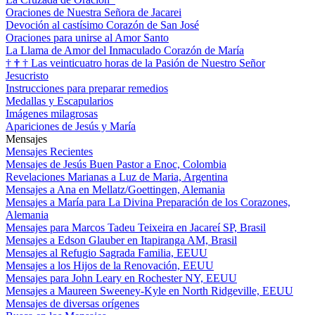
Oraciones de Nuestra Señora de Jacarei
Devoción al castísimo Corazón de San José
Oraciones para unirse al Amor Santo
La Llama de Amor del Inmaculado Corazón de María
†
†
†
Las veinticuatro horas de la Pasión de Nuestro Señor
Jesucristo
Instrucciones para preparar remedios
Medallas y Escapularios
Imágenes milagrosas
Apariciones de Jesús y María
Mensajes
Mensajes Recientes
Mensajes de Jesús Buen Pastor a Enoc, Colombia
Revelaciones Marianas a Luz de Maria, Argentina
Mensajes a Ana en Mellatz/Goettingen, Alemania
Mensajes a María para La Divina Preparación de los Corazones,
Alemania
Mensajes para Marcos Tadeu Teixeira en Jacareí SP, Brasil
Mensajes a Edson Glauber en Itapiranga AM, Brasil
Mensajes al Refugio Sagrada Familia, EEUU
Mensajes a los Hijos de la Renovación, EEUU
Mensajes para John Leary en Rochester NY, EEUU
Mensajes a Maureen Sweeney-Kyle en North Ridgeville, EEUU
Mensajes de diversas orígenes