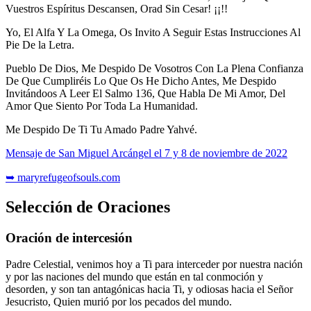
Vuestros Espíritus Descansen, Orad Sin Cesar! ¡¡!!
Yo, El Alfa Y La Omega, Os Invito A Seguir Estas Instrucciones Al
Pie De la Letra.
Pueblo De Dios, Me Despido De Vosotros Con La Plena Confianza
De Que Cumpliréis Lo Que Os He Dicho Antes, Me Despido
Invitándoos A Leer El Salmo 136, Que Habla De Mi Amor, Del
Amor Que Siento Por Toda La Humanidad.
Me Despido De Ti Tu Amado Padre Yahvé.
Mensaje de San Miguel Arcángel el 7 y 8 de noviembre de 2022
➥ maryrefugeofsouls.com
Selección de Oraciones
Oración de intercesión
Padre Celestial, venimos hoy a Ti para interceder por nuestra nación
y por las naciones del mundo que están en tal conmoción y
desorden, y son tan antagónicas hacia Ti, y odiosas hacia el Señor
Jesucristo, Quien murió por los pecados del mundo.