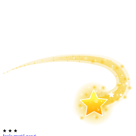
★
★
★