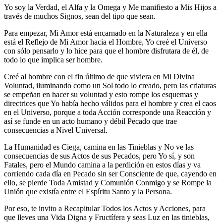
Yo soy la Verdad, el Alfa y la Omega y Me manifiesto a Mis Hijos a
través de muchos Signos, sean del tipo que sean.
Para empezar, Mi Amor está encarnado en la Naturaleza y en ella
está el Reflejo de Mi Amor hacia el Hombre, Yo creé el Universo
con sólo pensarlo y lo hice para que el hombre disfrutara de él, de
todo lo que implica ser hombre.
Creé al hombre con el fin último de que viviera en Mi Divina
Voluntad, iluminando como un Sol todo lo creado, pero las criaturas
se empeñan en hacer su voluntad y esto rompe los esquemas y
directrices que Yo había hecho válidos para el hombre y crea el caos
en el Universo, porque a toda Acción corresponde una Reacción y
así se funde en un acto humano y débil Pecado que trae
consecuencias a Nivel Universal.
La Humanidad es Ciega, camina en las Tinieblas y No ve las
consecuencias de sus Actos de sus Pecados, pero Yo sí, y son
Fatales, pero el Mundo camina a la perdición en estos días y va
corriendo cada día en Pecado sin ser Consciente de que, cayendo en
ello, se pierde Toda Amistad y Comunión Conmigo y se Rompe la
Unión que existía entre el Espíritu Santo y la Persona.
Por eso, te invito a Recapitular Todos los Actos y Acciones, para
que lleves una Vida Digna y Fructífera y seas Luz en las tinieblas,