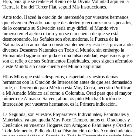
Hijo, para que se realice el Reino de la Divina Voluntad aquí en la
Tierra, la Era del Tercer Fiat, seguid Mis Instrucciones.
Ante todo, Haced la oración de intercesión por vuestros hermanos
que viven en Pecado para que despierten y reconozcan sus pecados,
de lo contrario su Salvación sería muy difícil, el Mundo vive
inmerso en el ajetreo diario y no se dan cuenta de que se está
desmoronando, las Señales son abrumadoras, la Fuerza de la
Naturaleza ha aumentado considerablemente y esto está provocando
diversos Desastres Naturales en Todo el Mundo, sin embargo la
Humanidad sigue sumergida en una falsa realidad, espejismos que
son el reflejo de sus Sufrimientos Espirituales, pues siguen aferrados
a este Mundo sin darse cuenta del Mundo Espiritual.
Hijos Míos que estáis despiertos, despertad a vuestros demás
hermanos con la Oración de Intercesión antes de que sea demasiado
tarde, el Terremoto para México está Muy Cerca, necesito Purificar
a Mi Amado México así como a Colombia, Orad para que el mayor
número de Almas se Salven, ahora os pido Mucha Oración de
Intercesión por vuestros hermanos, es la Primera indicación.
La Segunda, son vuestros Preparativos Individuales, Espirituales y
Materiales, ya que queda Muy Poco Tiempo, uníos en Oraciones y
Cenáculos en vuestros Hogares con Amigos o Familiares y Orad en
Todo Momento, Pidiendo Una Disminución de los Acontecimientos,