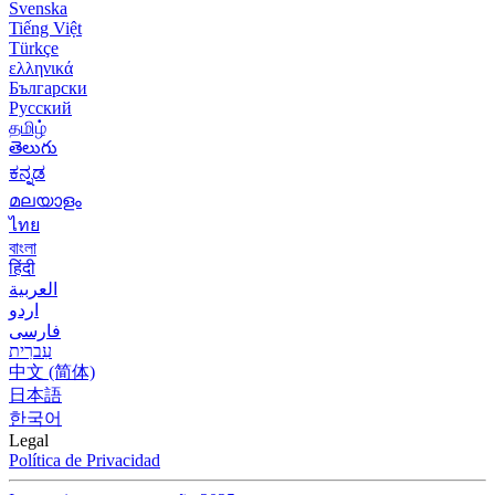
Svenska
Tiếng Việt
Türkçe
ελληνικά
Български
Русский
தமிழ்
తెలుగు
ಕನ್ನಡ
മലയാളം
ไทย
বাংলা
हिंदी
العربية
اردو
فارسی
עִברִית
中文 (简体)
日本語
한국어
Legal
Política de Privacidad