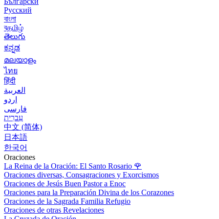
Български
Русский
বাংলা
বதமிழ்
తెలుగు
ಕನ್ನಡ
മലയാളം
ไทย
हिंदी
العربية
اردو
فارسی
עִברִית
中文 (简体)
日本語
한국어
Oraciones
La Reina de la Oración: El Santo Rosario
🌹
Oraciones diversas, Consagraciones y Exorcismos
Oraciones de Jesús Buen Pastor a Enoc
Oraciones para la Preparación Divina de los Corazones
Oraciones de la Sagrada Familia Refugio
Oraciones de otras Revelaciones
La Cruzada de Oración