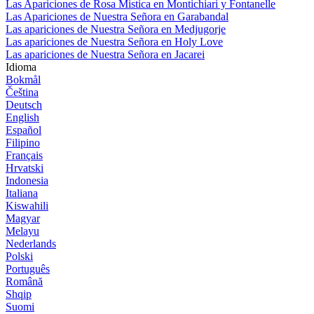
Las Apariciones de Rosa Mistica en Montichiari y Fontanelle
Las Apariciones de Nuestra Señora en Garabandal
Las apariciones de Nuestra Señora en Medjugorje
Las apariciones de Nuestra Señora en Holy Love
Las apariciones de Nuestra Señora en Jacarei
Idioma
Bokmål
Čeština
Deutsch
English
Español
Filipino
Français
Hrvatski
Indonesia
Italiana
Kiswahili
Magyar
Melayu
Nederlands
Polski
Português
Română
Shqip
Suomi