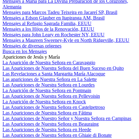
Mensajes a María para La Divina Preparación de los Corazones,
Alemania
Mensajes para Marcos Tadeu Teixeira en Jacareí SP, Brasil
Mensajes a Edson Glauber en Itapiranga AM, Brasil
Mensajes al Refugio Sagrada Familia, EEUU
Mensajes a los Hijos de la Renovación, EEUU
Mensajes para John Leary en Rochester NY, EEUU
Mensajes a Maureen Sweeney-Kyle en North Ridgeville, EEUU
Mensajes de diversas orígenes
Busca en los Mensajes
Apariciones de Jesús y María
La Aparición de Nuestra Señora en Caravaggio
Las Apariciones de Nuestra Señora del Buen Suceso en Quito
Las Revelaciones a Santa Margarita María Alacoque
Las apariciones de Nuestra Señora en La Salette
Las Apariciones de Nuestra Señora en Lourdes
La Aparición de Nuestra Señora en Pontmain
Las Apariciones de Nuestra Señora en Pellevoisin
La Aparición de Nuestra Señora en Knock
Las Apariciones de Nuestra Señora en Castelpetroso
Las Apariciones de Nuestra Señora en Fátima
Las Apariciones de Nuestro Señor y Nuestra Señora en Campinas
Las Apariciones de Nuestra Señora en Beauraing
Las Apariciones de Nuestra Señora en Heede
Las Apariciones de Nuestra Señora en Ghiaie di Bonate