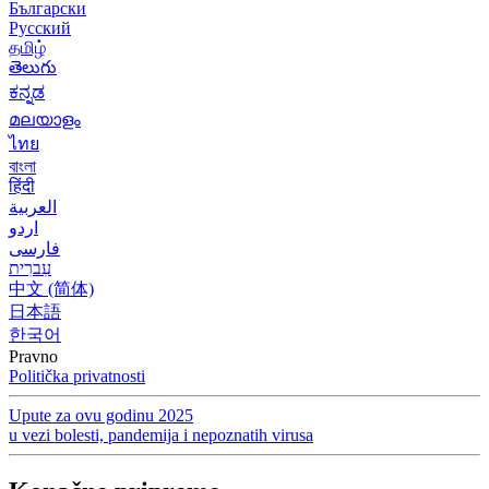
Български
Русский
தமிழ்
తెలుగు
ಕನ್ನಡ
മലയാളം
ไทย
বাংলা
हिंदी
العربية
اردو
فارسی
עִברִית
中文 (简体)
日本語
한국어
Pravno
Politička privatnosti
Upute za ovu godinu 2025
u vezi bolesti, pandemija i nepoznatih virusa