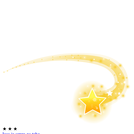
★
★
★