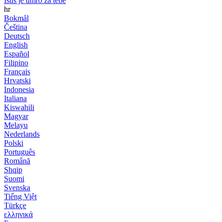
Isus je umro za tebe
hr
Bokmål
Čeština
Deutsch
English
Español
Filipino
Français
Hrvatski
Indonesia
Italiana
Kiswahili
Magyar
Melayu
Nederlands
Polski
Português
Română
Shqip
Suomi
Svenska
Tiếng Việt
Türkçe
ελληνικά