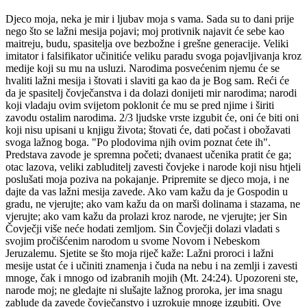
Djeco moja, neka je mir i ljubav moja s vama. Sada su to dani prije
nego što se lažni mesija pojavi; moj protivnik najavit će sebe kao
maitreju, budu, spasitelja ove bezbožne i grešne generacije. Veliki
imitator i falsifikator učinitiće veliku paradu svoga pojavljivanja kroz
medije koji su mu na usluzi. Narodima posvećenim njemu će se
hvaliti lažni mesija i štovati i slaviti ga kao da je Bog sam. Reći će
da je spasitelj čovječanstva i da dolazi donijeti mir narodima; narodi
koji vladaju ovim svijetom poklonit će mu se pred njime i širiti
zavodu ostalim narodima. 2/3 ljudske vrste izgubit će, oni će biti oni
koji nisu upisani u knjigu života; štovati će, dati počast i obožavati
svoga lažnog boga. "Po plodovima njih ovim poznat ćete ih".
Predstava zavode je spremna početi; dvanaest učenika pratit će ga;
otac lazova, veliki zabluditelj zavesti čovjeke i narode koji nisu htjeli
poslušati moja poziva na pokajanje. Pripremite se djeco moja, i ne
dajte da vas lažni mesija zavede. Ako vam kažu da je Gospodin u
gradu, ne vjerujte; ako vam kažu da on marši dolinama i stazama, ne
vjerujte; ako vam kažu da prolazi kroz narode, ne vjerujte; jer Sin
Čovječji više neće hodati zemljom. Sin Čovječji dolazi vladati s
svojim pročišćenim narodom u svome Novom i Nebeskom
Jeruzalemu. Sjetite se što moja riječ kaže: Lažni proroci i lažni
mesije ustat će i učiniti znamenja i čuda na nebu i na zemlji i zavesti
mnoge, čak i mnogo od izabranih mojih (Mt. 24:24). Upozoreni ste,
narode moj; ne gledajte ni slušajte lažnog proroka, jer ima snagu
zablude da zavede čovječanstvo i uzrokuje mnoge izgubiti. Ove