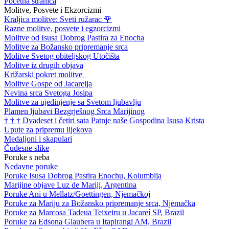
Početna stranica
Molitve, Posvete i Ekzorcizmi
Kraljica molitve: Sveti ružarac
🌹
Razne molitve, posvete i egzorcizmi
Molitve od Isusa Dobrog Pastira za Enocha
Molitve za Božansko pripremanje srca
Molitve Svetog obiteljskog Utočišta
Molitve iz drugih objava
Križarski pokret molitve
Molitve Gospe od Jacareija
Nevina srca Svetoga Josipa
Molitve za ujedinjenje sa Svetom ljubavlju
Plamen ljubavi Bezgrješnog Srca Marijinog
†
†
†
Dvadeset i četiri sata Patnje naše Gospodina Isusa Krista
Upute za pripremu lijekova
Medaljoni i skapulari
Čudesne slike
Poruke s neba
Nedavne poruke
Poruke Isusa Dobrog Pastira Enochu, Kolumbija
Marijine objave Luz de Mariji, Argentina
Poruke Ani u Mellatz/Goettingen, Njemačkoj
Poruke za Mariju za Božansko pripremanje srca, Njemačka
Poruke za Marcosa Tadeua Teixeiru u Jacareí SP, Brazil
Poruke za Edsona Glaubera u Itapirangi AM, Brazil