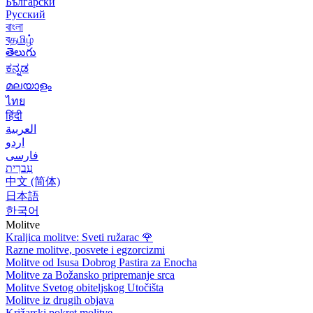
Български
Русский
বাংলা
বதமிழ்
తెలుగు
ಕನ್ನಡ
മലയാളം
ไทย
हिंदी
العربية
اردو
فارسی
עִברִית
中文 (简体)
日本語
한국어
Molitve
Kraljica molitve: Sveti ružarac
🌹
Razne molitve, posvete i egzorcizmi
Molitve od Isusa Dobrog Pastira za Enocha
Molitve za Božansko pripremanje srca
Molitve Svetog obiteljskog Utočišta
Molitve iz drugih objava
Križarski pokret molitve