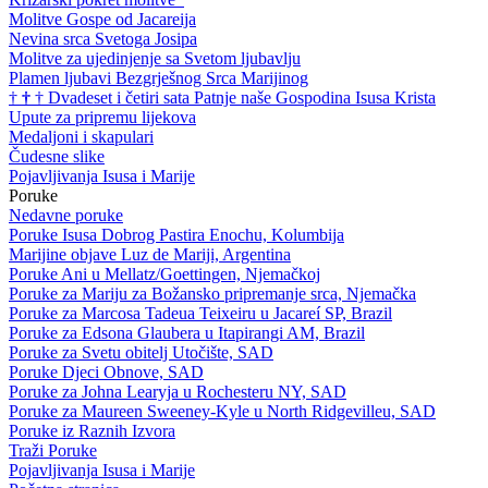
Molitve Gospe od Jacareija
Nevina srca Svetoga Josipa
Molitve za ujedinjenje sa Svetom ljubavlju
Plamen ljubavi Bezgrješnog Srca Marijinog
†
†
†
Dvadeset i četiri sata Patnje naše Gospodina Isusa Krista
Upute za pripremu lijekova
Medaljoni i skapulari
Čudesne slike
Pojavljivanja Isusa i Marije
Poruke
Nedavne poruke
Poruke Isusa Dobrog Pastira Enochu, Kolumbija
Marijine objave Luz de Mariji, Argentina
Poruke Ani u Mellatz/Goettingen, Njemačkoj
Poruke za Mariju za Božansko pripremanje srca, Njemačka
Poruke za Marcosa Tadeua Teixeiru u Jacareí SP, Brazil
Poruke za Edsona Glaubera u Itapirangi AM, Brazil
Poruke za Svetu obitelj Utočište, SAD
Poruke Djeci Obnove, SAD
Poruke za Johna Learyja u Rochesteru NY, SAD
Poruke za Maureen Sweeney-Kyle u North Ridgevilleu, SAD
Poruke iz Raznih Izvora
Traži Poruke
Pojavljivanja Isusa i Marije