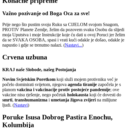
Konačne pripreme
Važno pozivanje od Boga Oca za sve!
Prije nego što pustim svoju Ruku sa CIJELOM svojom Snagom,
PROTIV Planete Zemlje, želim da pozovem svaku Osobu da slijedi
moja Uputstva i moje Instrukcije koje ću dati u ovoj Poruci jer želim
da se SVAKA OSOBA, spasi i vrati kući odakle je došao, odakle je
napustio i gdje se trenutno nalazi.
(
Nastavi...
)
Crvena uzbuna
KRAJ naše Slobode, našeg Postojanja
Novim Svjetskim Poretkom
koji služi mojem protivniku već je
počelo dominirati svijetom, njegova
agenda tiranije
započela je s
planom
vakcina i vakcinacije protiv postojeće pandemije
; ove
vakcine nisu rješenje, nego početak
holokausta
koji će dovesti do
smrti
,
transhumanizma
i
umetanja žigova zvijeri
na milijune
ljudi. (
Nastavi
)
Poruke Isusa Dobrog Pastira Enochu,
Kolumbija