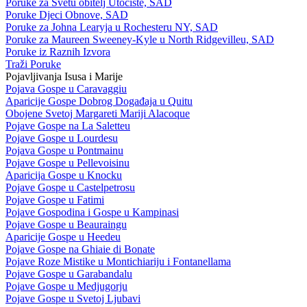
Poruke za Svetu obitelj Utočište, SAD
Poruke Djeci Obnove, SAD
Poruke za Johna Learyja u Rochesteru NY, SAD
Poruke za Maureen Sweeney-Kyle u North Ridgevilleu, SAD
Poruke iz Raznih Izvora
Traži Poruke
Pojavljivanja Isusa i Marije
Pojava Gospe u Caravaggiu
Aparicije Gospe Dobrog Događaja u Quitu
Obojene Svetoj Margareti Mariji Alacoque
Pojave Gospe na La Saletteu
Pojave Gospe u Lourdesu
Pojava Gospe u Pontmainu
Pojave Gospe u Pellevoisinu
Aparicija Gospe u Knocku
Pojave Gospe u Castelpetrosu
Pojave Gospe u Fatimi
Pojave Gospodina i Gospe u Kampinasi
Pojave Gospe u Beauraingu
Aparicije Gospe u Heedeu
Pojave Gospe na Ghiaie di Bonate
Pojave Roze Mistike u Montichiariju i Fontanellama
Pojave Gospe u Garabandalu
Pojave Gospe u Medjugorju
Pojave Gospe u Svetoj Ljubavi