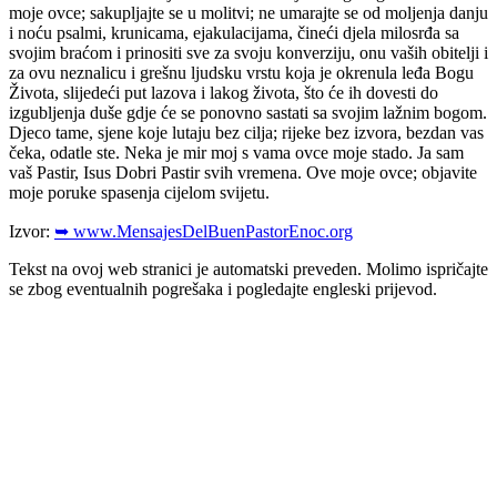
moje ovce; sakupljajte se u molitvi; ne umarajte se od moljenja danju
i noću psalmi, krunicama, ejakulacijama, čineći djela milosrđa sa
svojim braćom i prinositi sve za svoju konverziju, onu vaših obitelji i
za ovu neznalicu i grešnu ljudsku vrstu koja je okrenula leđa Bogu
Života, slijedeći put lazova i lakog života, što će ih dovesti do
izgubljenja duše gdje će se ponovno sastati sa svojim lažnim bogom.
Djeco tame, sjene koje lutaju bez cilja; rijeke bez izvora, bezdan vas
čeka, odatle ste. Neka je mir moj s vama ovce moje stado. Ja sam
vaš Pastir, Isus Dobri Pastir svih vremena. Ove moje ovce; objavite
moje poruke spasenja cijelom svijetu.
Izvor:
➥ www.MensajesDelBuenPastorEnoc.org
Tekst na ovoj web stranici je automatski preveden. Molimo ispričajte
se zbog eventualnih pogrešaka i pogledajte engleski prijevod.