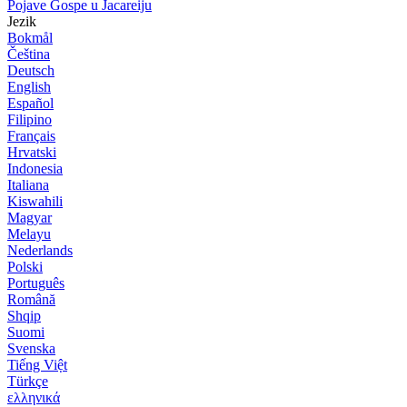
Pojave Gospe u Jacareiju
Jezik
Bokmål
Čeština
Deutsch
English
Español
Filipino
Français
Hrvatski
Indonesia
Italiana
Kiswahili
Magyar
Melayu
Nederlands
Polski
Português
Română
Shqip
Suomi
Svenska
Tiếng Việt
Türkçe
ελληνικά