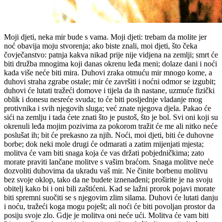
Moji djeti, neka mir bude s vama. Moji djeti: trebam da molite jer
noć obavija moju stvorenja; ako biste znali, moi djeti, što čeka
čovječanstvo: patnja kakva nikad prije nije vidjena na zemlji; smrt će
biti družba mnogima koji danas okrenu leđa meni; dolaze dani i noći
kada više neće biti mira. Duhovi zraka otmuću mir mnogo kome, a
duhovi straha zgrabe ostale; mir će završiti i noćni odmor se izgubit;
duhovi će lutati tražeći domove i tijela da ih nastane, uzmuće fizički
oblik i donesu nesreće svuda; to će biti posljednje vladanje mog
protivnika i svih njegovih sluga; već znate njegova djela. Pakao će
sići na zemlju i tada ćete znati što je pustoš, što je bol. Svi oni koji su
okrenuli leđa mojim pozivima za pokorom tražit će me ali nitko neće
poslušat ih; bit će prekasno za njih. Noći, moi djeti, biti će duhovne
borbe; dok neki mole drugi će odmarati a zatim mijenjati mjesta;
molitva će vam biti snaga koja će vas držati pobjedničkima; zato
morate praviti lančane molitve s vašim braćom. Snaga molitve neće
dozvoliti duhovima da ukradu vaš mir. Ne činite borbenu molitvu
bez svoje oklop, tako da ne budete iznenađeni; proširite je na svoju
obitelj kako bi i oni bili zaštićeni. Kad se lažni prorok pojavi morate
biti spremni suočiti se s njegovim zlim silama. Duhovi će lutati danju
i noću, tražeći koga mogu poješt; ali noći će biti povoljan prostor da
posiju svoje zlo. Gdje je molitva oni neće ući. Molitva će vam biti