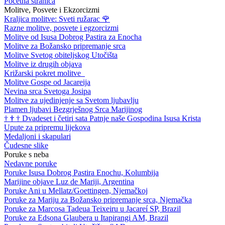
Početna stranica
Molitve, Posvete i Ekzorcizmi
Kraljica molitve: Sveti ružarac
🌹
Razne molitve, posvete i egzorcizmi
Molitve od Isusa Dobrog Pastira za Enocha
Molitve za Božansko pripremanje srca
Molitve Svetog obiteljskog Utočišta
Molitve iz drugih objava
Križarski pokret molitve
Molitve Gospe od Jacareija
Nevina srca Svetoga Josipa
Molitve za ujedinjenje sa Svetom ljubavlju
Plamen ljubavi Bezgrješnog Srca Marijinog
†
†
†
Dvadeset i četiri sata Patnje naše Gospodina Isusa Krista
Upute za pripremu lijekova
Medaljoni i skapulari
Čudesne slike
Poruke s neba
Nedavne poruke
Poruke Isusa Dobrog Pastira Enochu, Kolumbija
Marijine objave Luz de Mariji, Argentina
Poruke Ani u Mellatz/Goettingen, Njemačkoj
Poruke za Mariju za Božansko pripremanje srca, Njemačka
Poruke za Marcosa Tadeua Teixeiru u Jacareí SP, Brazil
Poruke za Edsona Glaubera u Itapirangi AM, Brazil