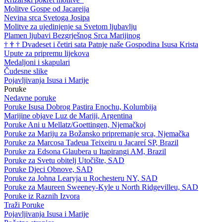
Molitve Gospe od Jacareija
Nevina srca Svetoga Josipa
Molitve za ujedinjenje sa Svetom ljubavlju
Plamen ljubavi Bezgrješnog Srca Marijinog
†
†
†
Dvadeset i četiri sata Patnje naše Gospodina Isusa Krista
Upute za pripremu lijekova
Medaljoni i skapulari
Čudesne slike
Pojavljivanja Isusa i Marije
Poruke
Nedavne poruke
Poruke Isusa Dobrog Pastira Enochu, Kolumbija
Marijine objave Luz de Mariji, Argentina
Poruke Ani u Mellatz/Goettingen, Njemačkoj
Poruke za Mariju za Božansko pripremanje srca, Njemačka
Poruke za Marcosa Tadeua Teixeiru u Jacareí SP, Brazil
Poruke za Edsona Glaubera u Itapirangi AM, Brazil
Poruke za Svetu obitelj Utočište, SAD
Poruke Djeci Obnove, SAD
Poruke za Johna Learyja u Rochesteru NY, SAD
Poruke za Maureen Sweeney-Kyle u North Ridgevilleu, SAD
Poruke iz Raznih Izvora
Traži Poruke
Pojavljivanja Isusa i Marije