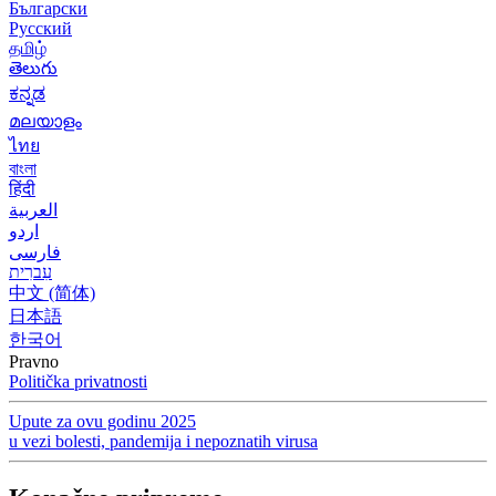
Български
Русский
தமிழ்
తెలుగు
ಕನ್ನಡ
മലയാളം
ไทย
বাংলা
हिंदी
العربية
اردو
فارسی
עִברִית
中文 (简体)
日本語
한국어
Pravno
Politička privatnosti
Upute za ovu godinu 2025
u vezi bolesti, pandemija i nepoznatih virusa