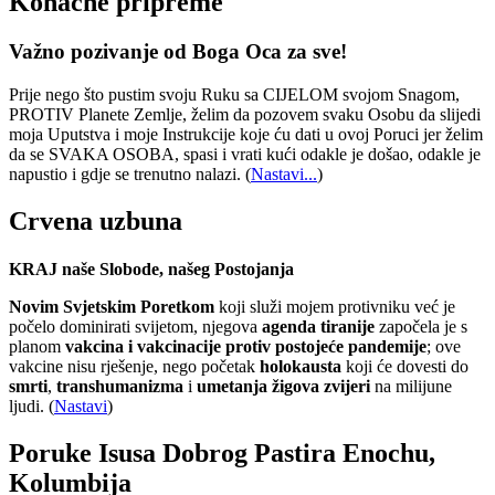
Konačne pripreme
Važno pozivanje od Boga Oca za sve!
Prije nego što pustim svoju Ruku sa CIJELOM svojom Snagom,
PROTIV Planete Zemlje, želim da pozovem svaku Osobu da slijedi
moja Uputstva i moje Instrukcije koje ću dati u ovoj Poruci jer želim
da se SVAKA OSOBA, spasi i vrati kući odakle je došao, odakle je
napustio i gdje se trenutno nalazi.
(
Nastavi...
)
Crvena uzbuna
KRAJ naše Slobode, našeg Postojanja
Novim Svjetskim Poretkom
koji služi mojem protivniku već je
počelo dominirati svijetom, njegova
agenda tiranije
započela je s
planom
vakcina i vakcinacije protiv postojeće pandemije
; ove
vakcine nisu rješenje, nego početak
holokausta
koji će dovesti do
smrti
,
transhumanizma
i
umetanja žigova zvijeri
na milijune
ljudi. (
Nastavi
)
Poruke Isusa Dobrog Pastira Enochu,
Kolumbija