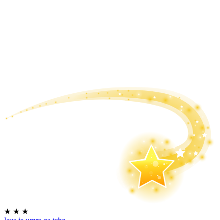
★
★
★