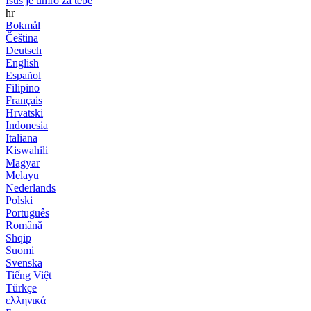
Isus je umro za tebe
hr
Bokmål
Čeština
Deutsch
English
Español
Filipino
Français
Hrvatski
Indonesia
Italiana
Kiswahili
Magyar
Melayu
Nederlands
Polski
Português
Română
Shqip
Suomi
Svenska
Tiếng Việt
Türkçe
ελληνικά