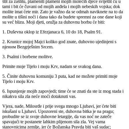
štit za zaštitu, plameniti plameni mojih molećih djece svijetlit ću u
tami i bit će čuvani od mojih anđela i mojih nebeskih vojska; dok
molite imat ćete mir. Zato je važno da se odmah naviknete na to da
molite u tišini noći i dana tako da budete spremni za one dane koji
su već blizu. Moji djeti, oružja za duhovnu borbu će biti:
1. Duševna oklop iz Efezjanaca 6, 10 do 18, Psalm 91.
2. Krunice mojoj Majci koliko god znate, duhovno ujedinjeni s
njеним Bezgrješnim Srcem.
3. Psalmi i borbene molitve.
Primite moje Tijelo i moju Krv, nadam se svakog dana.
5. Činite duhovnu komuniju 3 puta, kad ne možete primiti moje
Tijelo i moju Krv.
6. Ispunjenje mojih zapovjedi; time će se znati da ste iz mog stada i
nikakva sila zla neće moći dotaknuti vas.
Vjera, nade, Milosrđe i prije svega mnogo Ljubavi, jer ćete biti
iskušani u Ljubavi. Upozoreni ste, duhovna bitka je na pragu;
probudite se iz svoje duhovne letargije, da vas noć ne zateče
spavajući te postanete lahkim plijenom sila zla. Vej vama
stanovnicima zemlje, jer će Božanska Pravda biti vaš sudac;