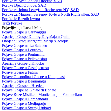
Poruke za Svetu obitelj Utočište, SAD
Poruke Djeci Obnove, SAD
Poruke za Johna Learyja u Rochesteru NY, SAD
Poruke za Maureen Sweeney-Kyle u North Ridgevilleu, SAD
Poruke iz Raznih Izvora
Traži Poruke
Pojavljivanja Isusa i Marije
Pojava Gospe u Caravaggiu
Aparicije Gospe Dobrog Događaja u Quitu
Obojene Svetoj Margareti Mariji Alacoque
Pojave Gospe na La Saletteu
Pojave Gospe u Lourdesu
Pojava Gospe u Pontmainu
Pojave Gospe u Pellevoisinu
Aparicija Gospe u Knocku
Pojave Gospe u Castelpetrosu
Pojave Gospe u Fatimi
Pojave Gospodina i Gospe u Kampinasi
Pojave Gospe u Beauraingu
Aparicije Gospe u Heedeu
Pojave Gospe na Ghiaie di Bonate
Pojave Roze Mistike u Montichiariju i Fontanellama
Pojave Gospe u Garabandalu
Pojave Gospe u Medjugorju
Pojave Gospe u Svetoj Ljubavi