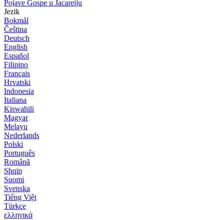
Pojave Gospe u Jacareiju
Jezik
Bokmål
Čeština
Deutsch
English
Español
Filipino
Français
Hrvatski
Indonesia
Italiana
Kiswahili
Magyar
Melayu
Nederlands
Polski
Português
Română
Shqip
Suomi
Svenska
Tiếng Việt
Türkçe
ελληνικά