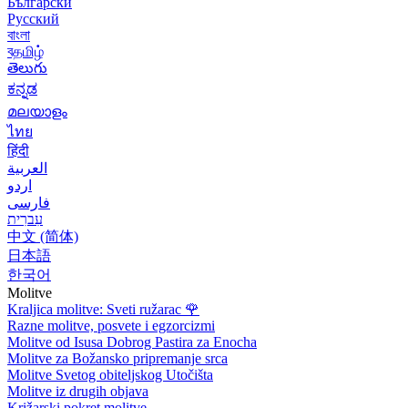
Български
Русский
বাংলা
বதமிழ்
తెలుగు
ಕನ್ನಡ
മലയാളം
ไทย
हिंदी
العربية
اردو
فارسی
עִברִית
中文 (简体)
日本語
한국어
Molitve
Kraljica molitve: Sveti ružarac
🌹
Razne molitve, posvete i egzorcizmi
Molitve od Isusa Dobrog Pastira za Enocha
Molitve za Božansko pripremanje srca
Molitve Svetog obiteljskog Utočišta
Molitve iz drugih objava
Križarski pokret molitve