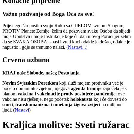
Konačne pripreme
Važno pozivanje od Boga Oca za sve!
Prije nego što pustim svoju Ruku sa CIJELOM svojom Snagom,
PROTIV Planete Zemlje, želim da pozovem svaku Osobu da slijedi
moja Uputstva i moje Instrukcije koje ću dati u ovoj Poruci jer želim
da se SVAKA OSOBA, spasi i vrati kući odakle je došao, odakle je
napustio i gdje se trenutno nalazi.
(
Nastavi...
)
Crvena uzbuna
KRAJ naše Slobode, našeg Postojanja
Novim Svjetskim Poretkom
koji služi mojem protivniku već je
počelo dominirati svijetom, njegova
agenda tiranije
započela je s
planom
vakcina i vakcinacije protiv postojeće pandemije
; ove
vakcine nisu rješenje, nego početak
holokausta
koji će dovesti do
smrti
,
transhumanizma
i
umetanja žigova zvijeri
na milijune
ljudi. (
Nastavi
)
Kraljica molitve: Sveti ružarac