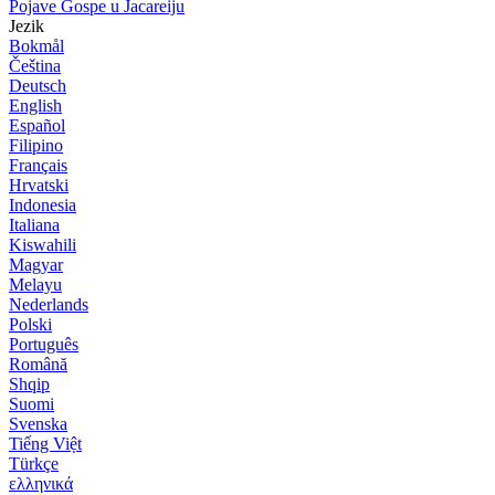
Pojave Gospe u Jacareiju
Jezik
Bokmål
Čeština
Deutsch
English
Español
Filipino
Français
Hrvatski
Indonesia
Italiana
Kiswahili
Magyar
Melayu
Nederlands
Polski
Português
Română
Shqip
Suomi
Svenska
Tiếng Việt
Türkçe
ελληνικά