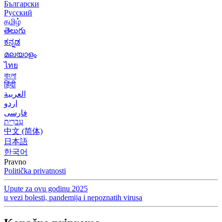
Български
Русский
தமிழ்
తెలుగు
ಕನ್ನಡ
മലയാളം
ไทย
বাংলা
हिंदी
العربية
اردو
فارسی
עִברִית
中文 (简体)
日本語
한국어
Pravno
Politička privatnosti
Upute za ovu godinu 2025
u vezi bolesti, pandemija i nepoznatih virusa