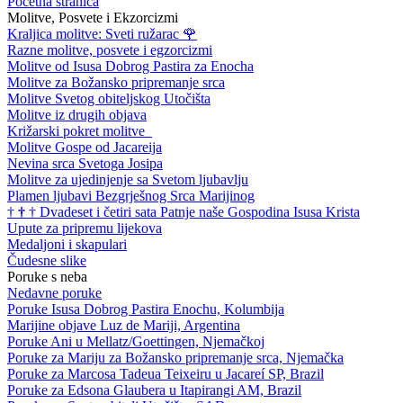
Početna stranica
Molitve, Posvete i Ekzorcizmi
Kraljica molitve: Sveti ružarac
🌹
Razne molitve, posvete i egzorcizmi
Molitve od Isusa Dobrog Pastira za Enocha
Molitve za Božansko pripremanje srca
Molitve Svetog obiteljskog Utočišta
Molitve iz drugih objava
Križarski pokret molitve
Molitve Gospe od Jacareija
Nevina srca Svetoga Josipa
Molitve za ujedinjenje sa Svetom ljubavlju
Plamen ljubavi Bezgrješnog Srca Marijinog
†
†
†
Dvadeset i četiri sata Patnje naše Gospodina Isusa Krista
Upute za pripremu lijekova
Medaljoni i skapulari
Čudesne slike
Poruke s neba
Nedavne poruke
Poruke Isusa Dobrog Pastira Enochu, Kolumbija
Marijine objave Luz de Mariji, Argentina
Poruke Ani u Mellatz/Goettingen, Njemačkoj
Poruke za Mariju za Božansko pripremanje srca, Njemačka
Poruke za Marcosa Tadeua Teixeiru u Jacareí SP, Brazil
Poruke za Edsona Glaubera u Itapirangi AM, Brazil