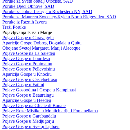
Poruke za Svetu obitelj Utočište, SAD
Poruke Djeci Obnove, SAD
Poruke za Johna Learyja u Rochesteru NY, SAD
Poruke za Maureen Sweeney-Kyle u North Ridgevilleu, SAD
Poruke iz Raznih Izvora
Traži Poruke
Pojavljivanja Isusa i Marije
Pojava Gospe u Caravaggiu
Aparicije Gospe Dobrog Događaja u Quitu
Obojene Svetoj Margareti Mariji Alacoque
Pojave Gospe na La Saletteu
Pojave Gospe u Lourdesu
Pojava Gospe u Pontmainu
Pojave Gospe u Pellevoisinu
Aparicija Gospe u Knocku
Pojave Gospe u Castelpetrosu
Pojave Gospe u Fatimi
Pojave Gospodina i Gospe u Kampinasi
Pojave Gospe u Beauraingu
Aparicije Gospe u Heedeu
Pojave Gospe na Ghiaie di Bonate
Pojave Roze Mistike u Montichiariju i Fontanellama
Pojave Gospe u Garabandalu
Pojave Gospe u Medjugorju
Pojave Gospe u Svetoj Ljubavi