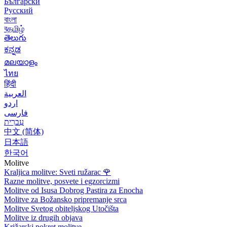
Български
Русский
বাংলা
বதமிழ்
తెలుగు
ಕನ್ನಡ
മലയാളം
ไทย
हिंदी
العربية
اردو
فارسی
עִברִית
中文 (简体)
日本語
한국어
Molitve
Kraljica molitve: Sveti ružarac
🌹
Razne molitve, posvete i egzorcizmi
Molitve od Isusa Dobrog Pastira za Enocha
Molitve za Božansko pripremanje srca
Molitve Svetog obiteljskog Utočišta
Molitve iz drugih objava
Križarski pokret molitve