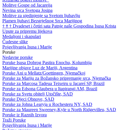
Molitve Gospe od Jacareija
Nevina srca Svetoga Josipa
Molitve za ujedinjenje sa Svetom ljubavlju
Plamen ljubavi Bezgrješnog Srca Marijinog
†
†
†
Dvadeset i četiri sata Patnje naše Gospodina Isusa Krista
Upute za pripremu lijekova
Medaljoni i skapulari
Čudesne slike
Pojavljivanja Isusa i Marije
Poruke
Nedavne poruke
Poruke Isusa Dobrog Pastira Enochu, Kolumbija
Marijine objave Luz de Mariji, Argentina
Poruke Ani u Mellatz/Goettingen, Njemačkoj
Poruke za Mariju za Božansko pripremanje srca, Njemačka
Poruke za Marcosa Tadeua Teixeiru u Jacareí SP, Brazil
Poruke za Edsona Glaubera u Itapirangi AM, Brazil
Poruke za Svetu obitelj Utočište, SAD
Poruke Djeci Obnove, SAD
Poruke za Johna Learyja u Rochesteru NY, SAD
Poruke za Maureen Sweeney-Kyle u North Ridgevilleu, SAD
Poruke iz Raznih Izvora
Traži Poruke
Pojavljivanja Isusa i Marije