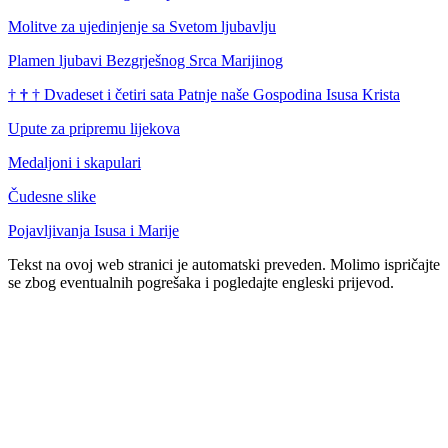
Molitve za ujedinjenje sa Svetom ljubavlju
Plamen ljubavi Bezgrješnog Srca Marijinog
†
†
†
Dvadeset i četiri sata Patnje naše Gospodina Isusa Krista
Upute za pripremu lijekova
Medaljoni i skapulari
Čudesne slike
Pojavljivanja Isusa i Marije
Tekst na ovoj web stranici je automatski preveden. Molimo ispričajte
se zbog eventualnih pogrešaka i pogledajte engleski prijevod.