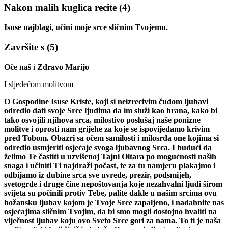
Nakon malih kuglica recite
(4)
Isuse najblagi, učini moje srce sličnim Tvojemu.
Završite s
(5)
Oče naš
i
Zdravo Marijo
I sljedećom molitvom
O Gospodine Isuse Kriste, koji si neizrecivim čudom ljubavi
odredio dati svoje Srce ljudima da im služi kao hrana, kako bi
tako osvojili njihova srca, milostivo poslušaj naše ponizne
molitve i oprosti nam grijehe za koje se ispovijedamo krivim
pred Tobom. Obazri sa očem samilosti i milosrđa one kojima si
odredio usmjeriti osjećaje svoga ljubavnog Srca. I budući da
želimo Te častiti u uzvišenoj Tajni Oltara po mogućnosti naših
snaga i učiniti Ti najdraži počast, te za tu namjeru plakajmo i
odbijamo iz dubine srca sve uvrede, prezir, podsmijeh,
svetogrđe i druge čine nepoštovanja koje nezahvalni ljudi širom
svijeta su počinili protiv Tebe, palite dakle u našim srcima ovu
božansku ljubav kojom je Tvoje Srce zapaljeno, i nadahnite nas
osjećajima sličnim Tvojim, da bi smo mogli dostojno hvaliti na
viječnost ljubav koju ovo Sveto Srce gori za nama. To ti je naša