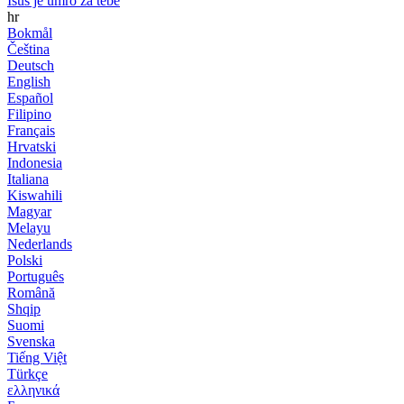
Isus je umro za tebe
hr
Bokmål
Čeština
Deutsch
English
Español
Filipino
Français
Hrvatski
Indonesia
Italiana
Kiswahili
Magyar
Melayu
Nederlands
Polski
Português
Română
Shqip
Suomi
Svenska
Tiếng Việt
Türkçe
ελληνικά