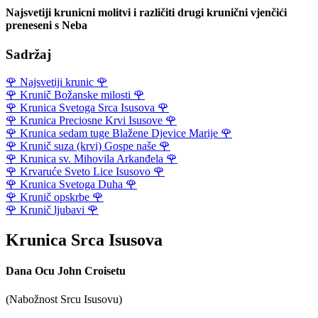
Najsvetiji krunicni molitvi i različiti drugi krunični vjenčići
preneseni s Neba
Sadržaj
🌹
Najsvetiji krunic
🌹
🌹
Krunič Božanske milosti
🌹
🌹
Krunica Svetoga Srca Isusova
🌹
🌹
Krunica Preciosne Krvi Isusove
🌹
🌹
Krunica sedam tuge Blažene Djevice Marije
🌹
🌹
Krunič suza (krvi) Gospe naše
🌹
🌹
Krunica sv. Mihovila Arkanđela
🌹
🌹
Krvaruće Sveto Lice Isusovo
🌹
🌹
Krunica Svetoga Duha
🌹
🌹
Krunič opskrbe
🌹
🌹
Krunič ljubavi
🌹
Krunica Srca Isusova
Dana Ocu John Croisetu
(Nabožnost Srcu Isusovu)