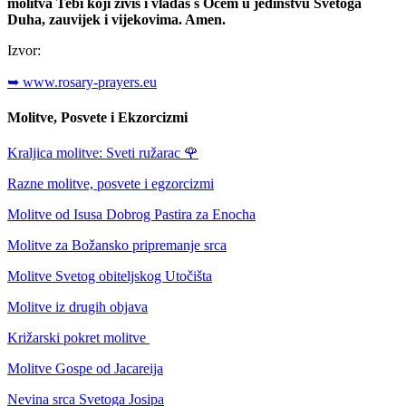
molitva Tebi koji živiš i vladaš s Ocem u jedinstvu Svetoga
Duha, zauvijek i vijekovima. Amen.
Izvor:
➥ www.rosary-prayers.eu
Molitve, Posvete i Ekzorcizmi
Kraljica molitve: Sveti ružarac
🌹
Razne molitve, posvete i egzorcizmi
Molitve od Isusa Dobrog Pastira za Enocha
Molitve za Božansko pripremanje srca
Molitve Svetog obiteljskog Utočišta
Molitve iz drugih objava
Križarski pokret molitve
Molitve Gospe od Jacareija
Nevina srca Svetoga Josipa