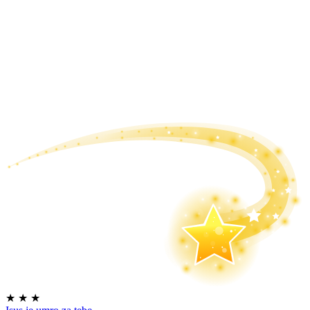
★
★
★