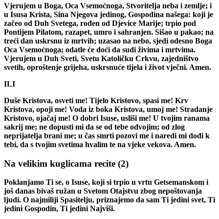
Vjerujem u Boga, Oca Vsemoćnoga, Stvoritelja neba i zemlje; i
u Isusa Krista, Sina Njegova jedinog, Gospodina našega: koji je
začeo od Duh Svetega, rođen od Djevice Marije; trpio pod
Pontijem Pilatom, razapet, umro i sahranjen. Sišao u pakao; na
treći dan uskrsnu iz mrtvih; uzasao na nebo, sjedi odesno Boga
Oca Vsemoćnoga; odatle će doći da sudi živima i mrtvima.
Vjerujem u Duh Sveti, Svetu Katoličku Crkvu, zajedništvo
svetih, oproštenje grijeha, uskrsnuće tijela i život vječni. Amen.
ILI
Duše Kristova, osveti me! Tijelo Kristovo, spasi me! Krv
Kristova, opoji me! Voda iz boka Kristova, umoj me! Stradanje
Kristovo, ojačaj me! O dobri Isuse, usliši me! U tvojim ranama
sakrij me; ne dopusti mi da se od tebe odvojim; od zlog
neprijatelja brani me; u čas smrti pozovi me i naredi mi dođi k
tebi, da s tvojim svetima hvalim te na vjeke vekova. Amen.
Na velikim kuglicama recite
(2)
Poklanjamo Ti se, o Isuse, koji si trpio u vrtu Getsemanskom i
još danas bivaš ružan u Svetom Otajstvu zbog nepoštovanja
ljudi. O najmiliji Spasitelju, priznajemo da sam Ti jedini svet, Ti
jedini Gospodin, Ti jedini Najviši.