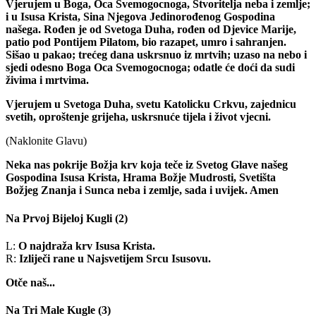
Vjerujem u Boga, Oca Svemogocnoga, Stvoritelja neba i zemlje;
i u Isusa Krista, Sina Njegova Jedinorođenog Gospodina
našega. Rođen je od Svetoga Duha, rođen od Djevice Marije,
patio pod Pontijem Pilatom, bio razapet, umro i sahranjen.
Sišao u pakao; trećeg dana uskrsnuo iz mrtvih; uzaso na nebo i
sjedi odesno Boga Oca Svemogocnoga; odatle će doći da sudi
živima i mrtvima.
Vjerujem u Svetoga Duha, svetu Katolicku Crkvu, zajednicu
svetih, oproštenje grijeha, uskrsnuće tijela i život vjecni.
(Naklonite Glavu)
Neka nas pokrije Božja krv koja teče iz Svetog Glave našeg
Gospodina Isusa Krista, Hrama Božje Mudrosti, Svetišta
Božjeg Znanja i Sunca neba i zemlje, sada i uvijek. Amen
Na Prvoj Bijeloj Kugli
(2)
L:
O najdraža krv Isusa Krista.
R:
Izliječi rane u Najsvetijem Srcu Isusovu.
Otče naš...
Na Tri Male Kugle
(3)