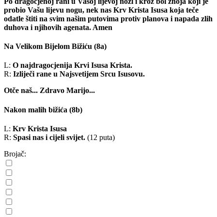
Po dragocjenoj rani u Vašoj lijevoj nozi i kroz bol znoja koji je
probio Vašu lijevu nogu, nek nas Krv Krista Isusa koja teče
odatle štiti na svim našim putovima protiv planova i napada zlih
duhova i njihovih agenata. Amen
Na Velikom Bijelom Bižiću
(8a)
L:
O najdragocjenija Krvi Isusa Krista.
R:
Izliječi rane u Najsvetijem Srcu Isusovu.
Otče naš...
Zdravo Marijo...
Nakon malih bižića
(8b)
L:
Krv Krista Isusa
R:
Spasi nas i cijeli svijet.
(12 puta)
Brojač: