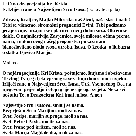
L:
O najdragocjenija Kri Krista.
R:
Izliječi rane u Najsvetijem Srcu Isusa.
(ponovite 3 puta)
Zdravo, Kraljice, Majko Milosrđa, naš život, naša slast i nade!
Tebi se viknemo, siromašni prognanici Evini. Tebi podizamo
jecaje svoje, tužajući se i plačući u ovoj dolini suza. Okreni se
dakle, O najmilostivija Zavjetnica, svoja milosna očima prema
nama, i nakon ovog našeg progonstva pokaži nam
blagoslovljeno plodo tvoga utroba, Isusa. O krotka, o ljubazna,
o slatka Djevico Marijo.
Molimo
O najdragocjenija Kri Krista, poštujemo, štujemo i obožavamo
Te zbog Tvojeg djela vječnog saveza koji donosi mir čovjeku.
Izliječi rane u Najsvetijem Srcu Isusa. Utiši Vsemoćnog Oca na
njegovom prijestolju i otopi grijehe cijeloga svijeta. Neka svi
poštuju Te, o Dragocjena Kri, imaj milost. Amen
Najsvetije Srcu Isusovo, smiluj se nama.
Bezgrješno Srcu Marijino, moli za nas.
Sveti Josipe, marijin supruge, moli za nas.
Sveti Petre i Pavle, molite za nas.
Sveti Ivane pod križem, moli za nas.
Sveta Marija Magdalenka, moli za nas.