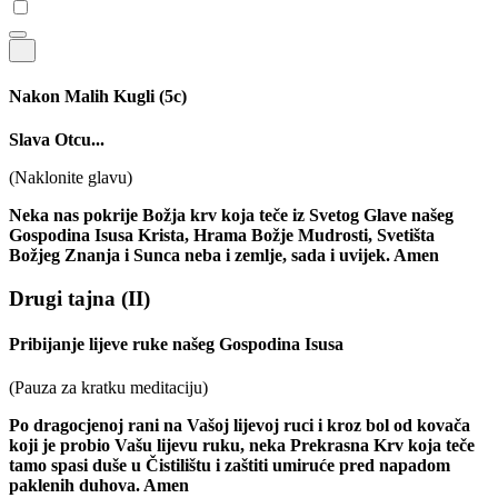
Nakon Malih Kugli
(5c)
Slava Otcu...
(Naklonite glavu)
Neka nas pokrije Božja krv koja teče iz Svetog Glave našeg
Gospodina Isusa Krista, Hrama Božje Mudrosti, Svetišta
Božjeg Znanja i Sunca neba i zemlje, sada i uvijek. Amen
Drugi tajna
(II)
Pribijanje lijeve ruke našeg Gospodina Isusa
(Pauza za kratku meditaciju)
Po dragocjenoj rani na Vašoj lijevoj ruci i kroz bol od kovača
koji je probio Vašu lijevu ruku, neka Prekrasna Krv koja teče
tamo spasi duše u Čistilištu i zaštiti umiruće pred napadom
paklenih duhova. Amen