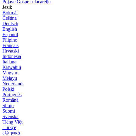
Pojave Gospe u Jacareiju
Jezik
Bokmål
Čeština
Deutsch
English
Español
Filipino
Français
Hrvatski
Indonesia
Italiana
Kiswahili
Magyar
Melayu
Nederlands
Polski
Português
Română
Shqip
Suomi
Svenska
Tiếng Việt
Türkçe
ελληνικά