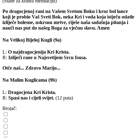
(Staite za kratku meditaciju)
Po dragocjenoj rani na Vašem Svetom Boku i kroz bol lance
koji je probio Vaš Sveti Bok, neka Kri i voda koja istječu odatle
izliječe bolesne, uskrsnu mrtve, riješe naša sadašnja pitanja i
nauči nas put do našeg Boga za vječnu slavu. Amen
Na Velikoj Bijeloj Kugli
(9a)
L:
O najdragocjenija Kri Krista.
R:
Izliječi rane u Najsvetijem Srcu Isusa.
Otče naš...
Zdravo Marijo...
Na Malim Kuglicama
(9b)
L:
Dragocjena Kri Krista.
R:
Spasi nas i cijeli svijet.
(12 puta)
Brojač: