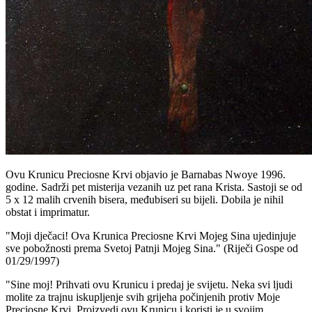
Ovu Krunicu Preciosne Krvi objavio je Barnabas Nwoye 1996.
godine. Sadrži pet misterija vezanih uz pet rana Krista. Sastoji se od
5 x 12 malih crvenih bisera, međubiseri su bijeli. Dobila je nihil
obstat i imprimatur.
"Moji dječaci! Ova Krunica Preciosne Krvi Mojeg Sina ujedinjuje
sve pobožnosti prema Svetoj Patnji Mojeg Sina."
(Riječi Gospe od
01/29/1997)
"Sine moj! Prihvati ovu Krunicu i predaj je svijetu. Neka svi ljudi
molite za trajnu iskupljenje svih grijeha počinjenih protiv Moje
Preciosne Krvi. Proizvedi ovu Krunicu i koristi je u svojim