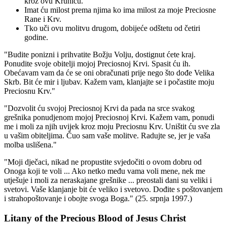
kroz ovu Krunicu.
Imat ću milost prema njima ko ima milost za moje Preciosne
Rane i Krv.
Tko uči ovu molitvu drugom, dobijeće odštetu od četiri
godine.
"Budite ponizni i prihvatite Božju Volju, dostignut ćete kraj.
Ponudite svoje obitelji mojoj Preciosnoj Krvi. Spasit ću ih.
Obećavam vam da će se oni obračunati prije nego što dođe Velika
Skrb. Bit će mir i ljubav. Kažem vam, klanjajte se i počastite moju
Preciosnu Krv."
"Dozvolit ću svojoj Preciosnoj Krvi da pada na srce svakog
grešnika ponudjenom mojoj Preciosnoj Krvi. Kažem vam, ponudi
me i moli za njih uvijek kroz moju Preciosnu Krv. Uništit ću sve zla
u vašim obiteljima. Čuo sam vaše molitve. Radujte se, jer je vaša
molba uslišena."
"Moji dječaci, nikad ne propustite svjedočiti o ovom dobru od
Onoga koji te voli ... Ako netko među vama voli mene, nek me
utješuje i moli za neraskajane grešnike ... preostali dani su veliki i
svetovi. Vaše klanjanje bit će veliko i svetovo. Dođite s poštovanjem
i strahopoštovanje i obojte svoga Boga."
(25. srpnja 1997.)
Litany of the Precious Blood of Jesus Christ