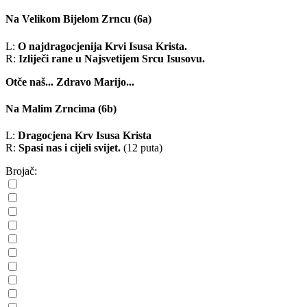
Na Velikom Bijelom Zrncu
(6a)
L:
O najdragocjenija Krvi Isusa Krista.
R:
Izliječi rane u Najsvetijem Srcu Isusovu.
Otče naš...
Zdravo Marijo...
Na Malim Zrncima
(6b)
L:
Dragocjena Krv Isusa Krista
R:
Spasi nas i cijeli svijet.
(12 puta)
Brojač: