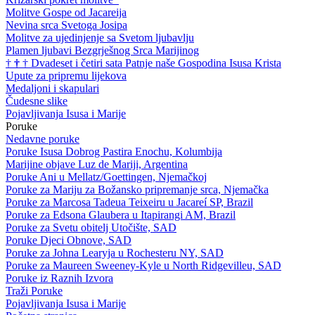
Molitve Gospe od Jacareija
Nevina srca Svetoga Josipa
Molitve za ujedinjenje sa Svetom ljubavlju
Plamen ljubavi Bezgrješnog Srca Marijinog
†
†
†
Dvadeset i četiri sata Patnje naše Gospodina Isusa Krista
Upute za pripremu lijekova
Medaljoni i skapulari
Čudesne slike
Pojavljivanja Isusa i Marije
Poruke
Nedavne poruke
Poruke Isusa Dobrog Pastira Enochu, Kolumbija
Marijine objave Luz de Mariji, Argentina
Poruke Ani u Mellatz/Goettingen, Njemačkoj
Poruke za Mariju za Božansko pripremanje srca, Njemačka
Poruke za Marcosa Tadeua Teixeiru u Jacareí SP, Brazil
Poruke za Edsona Glaubera u Itapirangi AM, Brazil
Poruke za Svetu obitelj Utočište, SAD
Poruke Djeci Obnove, SAD
Poruke za Johna Learyja u Rochesteru NY, SAD
Poruke za Maureen Sweeney-Kyle u North Ridgevilleu, SAD
Poruke iz Raznih Izvora
Traži Poruke
Pojavljivanja Isusa i Marije