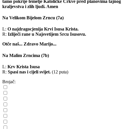
tamo pokrije temelje Katoličke Crkve pred planovima tajnog
kraljevstva i zlih ljudi. Amen
Na Velikom Bijelom Zrncu
(7a)
L:
O najdragocjenija Krvi Isusa Krista.
R:
Izliječi rane u Najsvetijem Srcu Isusovu.
Otče naš...
Zdravo Marijo...
Na Malim Zrncima
(7b)
L:
Krv Krista Isusa
R:
Spasi nas i cijeli svijet.
(12 puta)
Brojač: