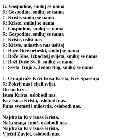
G: Gospodine, smiluj se nama
R:
Gospodine, smiluj se nama
L:
Kriste, smiluj se nama
R:
Kriste, smiluj se nama
L:
Gospodine, smiluj se nama
R:
Gospodine, smiluj se nama
L:
Kriste, usliši nas
R:
Kriste, milostivo nas uslišaj
L:
Bože Otče nebeski, smiluj se nama
L:
Bože Sine, Izbačitelj svijeta, smiluj se nama
L:
Boži Duše Sveti, smiluj se nama
L:
Sveta Trojica, Jedan Bog, smiluj se nama
L:
O najdraže Krvi Isusa Krista, Krv Spasenja
R:
Pokrij nas i cijeli svijet.
Ocean krvi
Isusa Krista, oslobodi nas.
Krv Isusa Krista, oslobodi nas.
Puna svetosti i milosrđa, oslobodi nas.
Najdraža Krv Isusa Krista,
Naša snaga i moć, oslobodi nas.
Najdraža Krv Isusa Krista,
Vječni Zavjet, oslobodi nas.