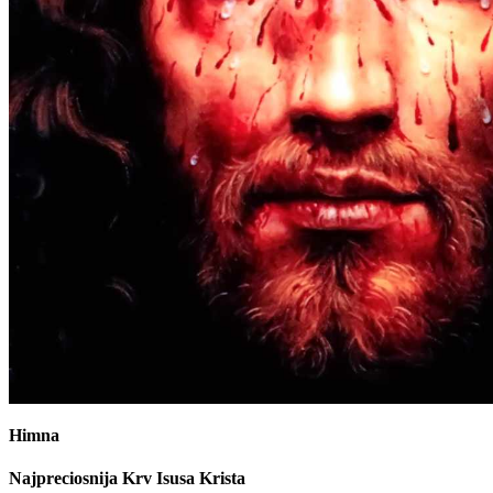
Na Početku
(1)
Učini znak križa.
†
U ime Oca i Sina i Svetoga Duha. Amen
Himna
Najpreciosnija Krv Isusa Krista