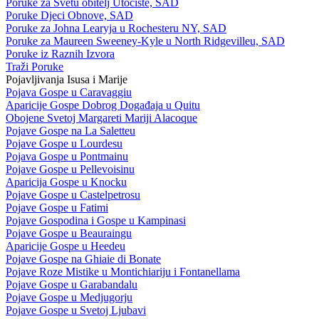
Poruke za Svetu obitelj Utočište, SAD
Poruke Djeci Obnove, SAD
Poruke za Johna Learyja u Rochesteru NY, SAD
Poruke za Maureen Sweeney-Kyle u North Ridgevilleu, SAD
Poruke iz Raznih Izvora
Traži Poruke
Pojavljivanja Isusa i Marije
Pojava Gospe u Caravaggiu
Aparicije Gospe Dobrog Događaja u Quitu
Obojene Svetoj Margareti Mariji Alacoque
Pojave Gospe na La Saletteu
Pojave Gospe u Lourdesu
Pojava Gospe u Pontmainu
Pojave Gospe u Pellevoisinu
Aparicija Gospe u Knocku
Pojave Gospe u Castelpetrosu
Pojave Gospe u Fatimi
Pojave Gospodina i Gospe u Kampinasi
Pojave Gospe u Beauraingu
Aparicije Gospe u Heedeu
Pojave Gospe na Ghiaie di Bonate
Pojave Roze Mistike u Montichiariju i Fontanellama
Pojave Gospe u Garabandalu
Pojave Gospe u Medjugorju
Pojave Gospe u Svetoj Ljubavi