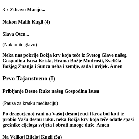
3 x
Zdravo Marijo...
Nakon Malih Kugli
(4)
Slava Otcu...
(Naklonite glavu)
Neka nas pokrije Božja krv koja teče iz Svetog Glave našeg
Gospodina Isusa Krista, Hrama Božje Mudrosti, Svetišta
Božjeg Znanja i Sunca neba i zemlje, sada i uvijek. Amen
Prvo Tajanstveno
(I)
Pribijanje Desne Ruke našeg Gospodina Isusa
(Pauza za kratku meditaciju)
Po dragocjenoj rani na Vašoj desnoj ruci i kroz bol koji je
probio Vašu desnu ruku, neka Božja krv koja teče odatle spasi
grešnike cijeloga svijeta i obrati mnoge duše. Amen
Na Velikoj Bijeloj Kugli
(5a)