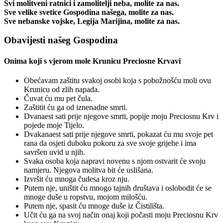
Svi molitveni ratnici i zamolitelji neba, molite za nas.
Sve velike svetice Gospodina našega, molite za nas.
Sve nebanske vojske, Legija Marijina, molite za nas.
Obavijesti našeg Gospodina
Onima koji s vjerom mole Krunicu Preciosne Krvavi
Obećavam zaštitu svakoj osobi koja s pobožnošću moli ovu
Krunicu od zlih napada.
Čuvat ću mu pet čula.
Zaštitit ću ga od iznenadne smrti.
Dvanaest sati prije njegove smrti, popije moju Preciosnu Krv i
pojede moje Tijelo.
Dvakanaest sati prije njegove smrti, pokazat ću mu svoje pet
rana da osjeti duboku pokoru za sve svoje grijehe i ima
savršen uvid u njih.
Svaka osoba koja napravi novenu s njom ostvarit će svoju
namjeru. Njegova molitva bit će uslišana.
Izvršit ću mnoga čudesa kroz nju.
Putem nje, uništit ću mnogo tajnih društava i oslobodit će se
mnoge duše u ropstvu, mojom milošću.
Putem nje, spasit ću mnoge duše iz Čistilišta.
Učit ću ga na svoj način onaj koji počasti moju Preciosnu Krv