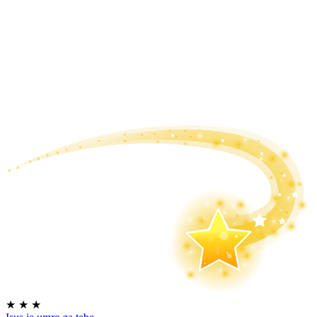
★
★
★