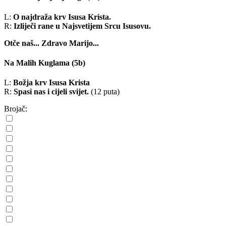
L:
O najdraža krv Isusa Krista.
R:
Izliječi rane u Najsvetijem Srcu Isusovu.
Otče naš...
Zdravo Marijo...
Na Malih Kuglama
(5b)
L:
Božja krv Isusa Krista
R:
Spasi nas i cijeli svijet.
(12 puta)
Brojač: