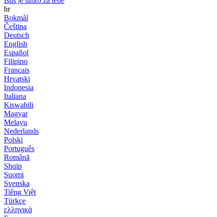
Isus je umro za tebe
hr
Bokmål
Čeština
Deutsch
English
Español
Filipino
Français
Hrvatski
Indonesia
Italiana
Kiswahili
Magyar
Melayu
Nederlands
Polski
Português
Română
Shqip
Suomi
Svenska
Tiếng Việt
Türkçe
ελληνικά