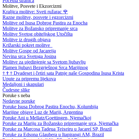
Početna stranica
Molitve, Posvete i Ekzorcizmi
Kraljica molitve: Sveti ružarac
🌹
Razne molitve, posvete i egzorcizmi
Molitve od Isusa Dobrog Pastira za Enocha
Molitve za Božansko pripremanje srca
Molitve Svetog obiteljskog Utočišta
Molitve iz drugih objava
Križarski pokret molitve
Molitve Gospe od Jacareija
Nevina srca Svetoga Josipa
Molitve za ujedinjenje sa Svetom ljubavlju
Plamen ljubavi Bezgrješnog Srca Marijinog
†
†
†
Dvadeset i četiri sata Patnje naše Gospodina Isusa Krista
Upute za pripremu lijekova
Medaljoni i skapulari
Čudesne slike
Poruke s neba
Nedavne poruke
Poruke Isusa Dobrog Pastira Enochu, Kolumbija
Marijine objave Luz de Mariji, Argentina
Poruke Ani u Mellatz/Goettingen, Njemačkoj
Poruke za Mariju za Božansko pripremanje srca, Njemačka
Poruke za Marcosa Tadeua Teixeiru u Jacareí SP, Brazil
Poruke za Edsona Glaubera u Itapirangi AM, Brazil