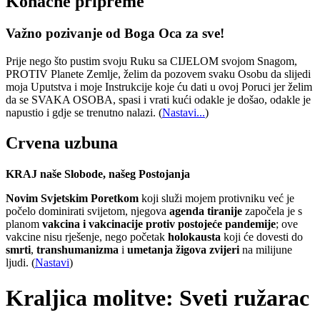
Konačne pripreme
Važno pozivanje od Boga Oca za sve!
Prije nego što pustim svoju Ruku sa CIJELOM svojom Snagom,
PROTIV Planete Zemlje, želim da pozovem svaku Osobu da slijedi
moja Uputstva i moje Instrukcije koje ću dati u ovoj Poruci jer želim
da se SVAKA OSOBA, spasi i vrati kući odakle je došao, odakle je
napustio i gdje se trenutno nalazi.
(
Nastavi...
)
Crvena uzbuna
KRAJ naše Slobode, našeg Postojanja
Novim Svjetskim Poretkom
koji služi mojem protivniku već je
počelo dominirati svijetom, njegova
agenda tiranije
započela je s
planom
vakcina i vakcinacije protiv postojeće pandemije
; ove
vakcine nisu rješenje, nego početak
holokausta
koji će dovesti do
smrti
,
transhumanizma
i
umetanja žigova zvijeri
na milijune
ljudi. (
Nastavi
)
Kraljica molitve: Sveti ružarac