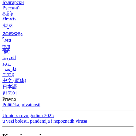
Български
Русский
தமிழ்
తెలుగు
ಕನ್ನಡ
മലയാളം
ไทย
বাংলা
हिंदी
العربية
اردو
فارسی
עִברִית
中文 (简体)
日本語
한국어
Pravno
Politička privatnosti
Upute za ovu godinu 2025
u vezi bolesti, pandemija i nepoznatih virusa