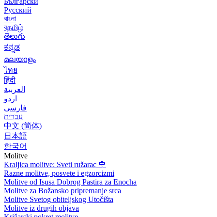
Български
Русский
বাংলা
বதமிழ்
తెలుగు
ಕನ್ನಡ
മലയാളം
ไทย
हिंदी
العربية
اردو
فارسی
עִברִית
中文 (简体)
日本語
한국어
Molitve
Kraljica molitve: Sveti ružarac
🌹
Razne molitve, posvete i egzorcizmi
Molitve od Isusa Dobrog Pastira za Enocha
Molitve za Božansko pripremanje srca
Molitve Svetog obiteljskog Utočišta
Molitve iz drugih objava
Križarski pokret molitve