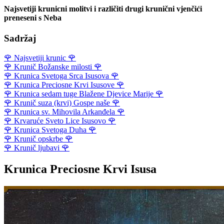
Najsvetiji krunicni molitvi i različiti drugi krunični vjenčići
preneseni s Neba
Sadržaj
🌹
Najsvetiji krunic
🌹
🌹
Krunič Božanske milosti
🌹
🌹
Krunica Svetoga Srca Isusova
🌹
🌹
Krunica Preciosne Krvi Isusove
🌹
🌹
Krunica sedam tuge Blažene Djevice Marije
🌹
🌹
Krunič suza (krvi) Gospe naše
🌹
🌹
Krunica sv. Mihovila Arkanđela
🌹
🌹
Krvaruće Sveto Lice Isusovo
🌹
🌹
Krunica Svetoga Duha
🌹
🌹
Krunič opskrbe
🌹
🌹
Krunič ljubavi
🌹
Krunica Preciosne Krvi Isusa