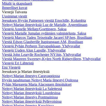
Mitalit ja skapulaarit
Ihmeelliset kuvat
Viestejä Taivasta
Uusimmat viestit
Jeesuksen Hyvän Paimenen viestiä Enochille, Kolumbia
Neitsyt Marian ilmestyksiä Luz de Marialle, Argentiinaan
Viestejä Annelle Mellatz/Goettingen, Saksa
Viestejä Marialle Jumalan sydämien valmistelusta, Saksa
Viestejä Marcos Tadeu Teixeiralle Jacareí SP:hen, Brasiliaan
Viestiä Edson Glauberille Itapirangaan AM, Brasiliaan
Viestejä Pyhän Perheen Turvapaikkaan, Yhdysvallat
Viestejä Uuden Alun Lapsille, Yhdysvallat
Viestiä John Learylle Rochester NY:hin, Yhdysvallat
Viestiä Maureen Sweeney-Kylen North Ridgevilleen, Yhdysvallat
Viestejä Eri Lähteistä
Etsi Viestejä
Jeesuksen ja Marian ilmestyksiä
Neitsyt Marian ilmestys Caravaggiossa
Hyvän tapahtuman Neitsyt Maria ilmestyi Quitossa
Pyhän Margareta Maria Alacoquen ilmoitukset
Neitsyt Marian ilmestyksiä La Salettessä
Neitsyt Marian ilmestyksiä Lourdesissa
Neitsyt Marian ilmestys Pontmainissa
Neitsyt Marian ilmestyksiä Pellevoisissa
Neitsyt Marian ilmestys Knockissa