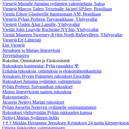
Viestejä Marialle Jumalan sydämien valmistelusta, Saksa
Viestejä Marcos Tadeu Teixeiralle Jacareí SP:hen, Brasiliaan
Viestiä Edson Glauberille Itapirangaan AM, Brasiliaan
Viestejä Pyhän Perheen Turvapaikkaan, Yhdysvallat
Viestejä Uuden Alun Lapsille, Yhdysvallat
Viestiä John Learylle Rochester NY:hin, Yhdysvallat
Viestiä Maureen Sweeney-Kylen North Ridgevilleen, Yhdysvallat
Viestejä Eri Lähteistä
Etsi Viestejä
Jeesuksen ja Marian ilmestyksiä
Tervetuloasivu
Rukoilut, Omistukset ja Ekskorsismit
Rukouksen kuningatar: Pyhä ruusukko
🌹
Erilaisia rukouksia, omistuksia ja ekskommunikaatioita
Jeesuksen Hyvän Paimenen rukoukset Enochille
Rukoukset Jumalan sydämien valmistelusta
Pyhän Perheen Turvapaikan rukoukset
Muista ilmestyksistä saatuja rukouksia
Rukousristeily
Jacarein Neitsyt Marian rukoukset
Pyhän Joosefin Neitsyen sydämelle omistautuminen
Rukoukset yhdistymään Pyhän rakkauden kanssa
Neitsyt Marian Sydämen liekki
†
†
†
Meidän Herramme Jeesuksen Kristuksen 24 tuntia kärsimyksest
Ohjeita lääkkeiden valmistamiseen