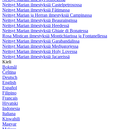
Neitsyt Marian ilmestyksiä Castelpetrosossa
Neitsyt Marian ilmestyksiä Fátimassa
Neitsyt Marian ja Herran ilmestyksiä Campinassa
Neitsyt Marian ilmestyksiä Beauraingissa
Neitsyt Marian ilmestyksiä Heedessä
Neitsyt Marian ilmestyksiä Ghiaie di Bonatessa
Rosa Mistican ilmestyksiä Montichiarissa ja Fontanellessa
Neitsyt Marian ilmestyksiä Garabandalissa
Neitsyt Marian ilmestyksiä Medjugorjessa
Neitsyt Marian ilmestyksiä Holy Lovessa
Neitsyt Marian ilmestyksiä Jacareissä
Kieli
Bokmål
Čeština
Deutsch
English
Español
Filipino
Français
Hrvatski
Indonesia
Italiana
Kiswahili
Magyar