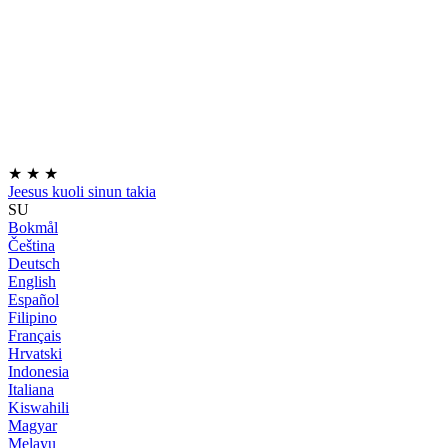
★
★
★
Jeesus kuoli sinun takia
SU
Bokmål
Čeština
Deutsch
English
Español
Filipino
Français
Hrvatski
Indonesia
Italiana
Kiswahili
Magyar
Melayu