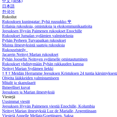
中文 (简体)
日本語
한국어
Rukoilut
Rukouksen kuningatar: Pyhä ruusukko
🌹
Erilaisia rukouksia, omistuksia ja ekskommunikaatioita
Jeesuksen Hyvän Paimenen rukoukset Enochille
Rukoukset Jumalan sydämien valmistelusta
Pyhän Perheen Turvapaikan rukoukset
Muista ilmestyksistä saatuja rukouksia
Rukousristeily
Jacarein Neitsyt Marian rukoukset
Pyhän Joosefin Neitsyen sydämelle omistautuminen
Rukoukset yhdistymään Pyhän rakkauden kanssa
Neitsyt Marian Sydämen liekki
†
†
†
Meidän Herramme Jeesuksen Kristuksen 24 tuntia kärsimyksest
Ohjeita lääkkeiden valmistamiseen
Mitalit ja skapulaarit
Ihmeelliset kuvat
Jeesuksen ja Marian ilmestyksiä
Viestejä
Uusimmat viestit
Jeesuksen Hyvän Paimenen viestiä Enochille, Kolumbia
Neitsyt Marian ilmestyksiä Luz de Marialle, Argentiinaan
Viestejä Annelle Mellatz/Goettingen, Saksa