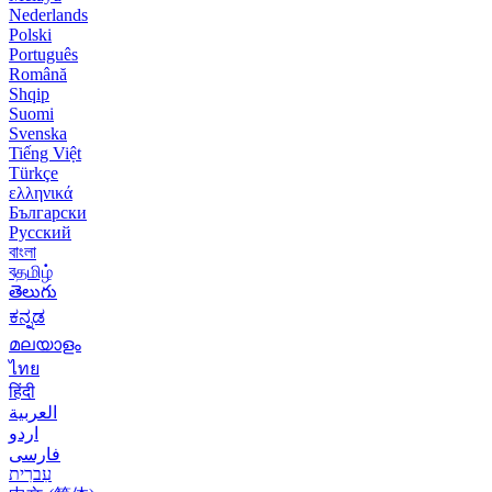
Nederlands
Polski
Português
Română
Shqip
Suomi
Svenska
Tiếng Việt
Türkçe
ελληνικά
Български
Русский
বাংলা
বதமிழ்
తెలుగు
ಕನ್ನಡ
മലയാളം
ไทย
हिंदी
العربية
اردو
فارسی
עִברִית