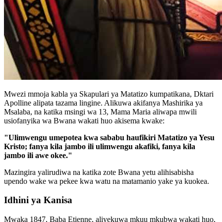
Mwezi mmoja kabla ya Skapulari ya Matatizo kumpatikana, Dktari
Apolline alipata tazama lingine. Alikuwa akifanya Mashirika ya
Msalaba, na katika msingi wa 13, Mama Maria aliwapa mwili
usiofanyika wa Bwana wakati huo akisema kwake:
"Ulimwengu umepotea kwa sababu haufikiri Matatizo ya Yesu
Kristo; fanya kila jambo ili ulimwengu akafiki, fanya kila
jambo ili awe okee."
Mazingira yalirudiwa na katika zote Bwana yetu alihisabisha
upendo wake wa pekee kwa watu na matamanio yake ya kuokea.
Idhini ya Kanisa
Mwaka 1847, Baba Etienne, aliyekuwa mkuu mkubwa wakati huo,