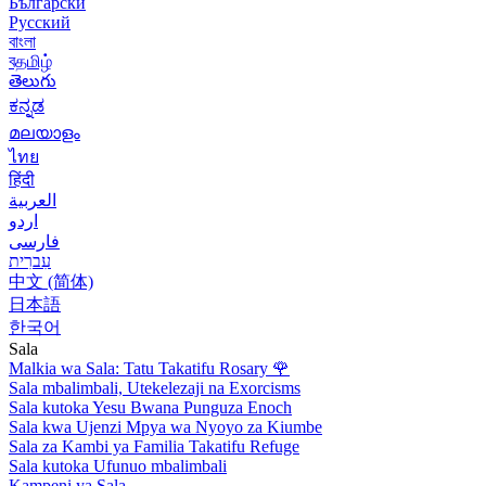
Български
Русский
বাংলা
বதமிழ்
తెలుగు
ಕನ್ನಡ
മലയാളം
ไทย
हिंदी
العربية
اردو
فارسی
עִברִית
中文 (简体)
日本語
한국어
Sala
Malkia wa Sala: Tatu Takatifu Rosary
🌹
Sala mbalimbali, Utekelezaji na Exorcisms
Sala kutoka Yesu Bwana Punguza Enoch
Sala kwa Ujenzi Mpya wa Nyoyo za Kiumbe
Sala za Kambi ya Familia Takatifu Refuge
Sala kutoka Ufunuo mbalimbali
Kampeni ya Sala