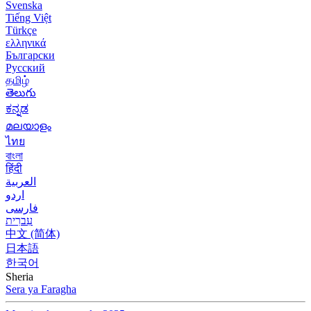
Svenska
Tiếng Việt
Türkçe
ελληνικά
Български
Русский
தமிழ்
తెలుగు
ಕನ್ನಡ
മലയാളം
ไทย
বাংলা
हिंदी
العربية
اردو
فارسی
עִברִית
中文 (简体)
日本語
한국어
Sheria
Sera ya Faragha