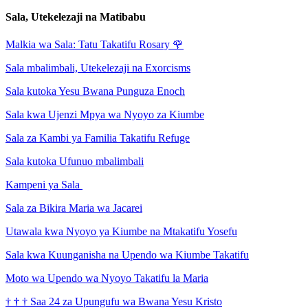
Sala, Utekelezaji na Matibabu
Malkia wa Sala: Tatu Takatifu Rosary
🌹
Sala mbalimbali, Utekelezaji na Exorcisms
Sala kutoka Yesu Bwana Punguza Enoch
Sala kwa Ujenzi Mpya wa Nyoyo za Kiumbe
Sala za Kambi ya Familia Takatifu Refuge
Sala kutoka Ufunuo mbalimbali
Kampeni ya Sala
Sala za Bikira Maria wa Jacarei
Utawala kwa Nyoyo ya Kiumbe na Mtakatifu Yosefu
Sala kwa Kuunganisha na Upendo wa Kiumbe Takatifu
Moto wa Upendo wa Nyoyo Takatifu la Maria
†
†
†
Saa 24 za Upungufu wa Bwana Yesu Kristo