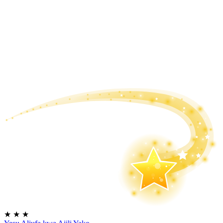
★
★
★