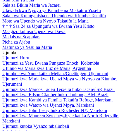
Sala za Bikira Maria wa Jacarei
Utawala kwa Nyoyo ya Kiumbe na Mtakatifu Yosefu
Sala kwa Kuunganisha na Upendo wa Kiumbe Takatifu
Moto wa Upendo wa Nyoyo Takatifu la Maria
†
†
†
Saa 24 za Upungufu wa Bwana Yesu Kristo
Maagizo kuhusu Ujenzi wa Dawa
Medals na Scapulars
Picha za Ajabu
Mafunzo ya Yesu na Maria
Ujumbe
Ujumuzi Huru
Ujumuzi za Yesu Bwana Punguza Enoch, Kolombia
Ufunuo wa Maria kwa Luz de Maria, Argentina
Ujumbe kwa Anne katika Mellatz/Goettingen, Ujerumani
Ujumuzi kwa Maria kwa Ujenzi Mpya wa Nyoyo za Kiumbe,
Ujerumani
Ujumuzi kwa Marcos Tadeu Teixeira huko Jacareí SP, Brazil
Ujumuzi kwa Edson Glauber huko Itapiranga AM, Brazil
Ujumuzi kwa Kambi ya Familia Takatifu Refuge, Marekani
Ujumuzi kwa Watoto wa Ujenzi Mpya, Marekani
Ujumuzi kwa John Leary huko Rochester NY, Marekani
Ujumuzi kwa Maureen Sweeney-Kyle katika North Ridgeville,
Marekani
Ujumuzi kutoka Vyanzo mbalimbali