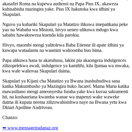
akasafiri Roma na kupewa audiensi na Papa Pius IX, akaweza
kuhisabisha mazingira yake. Pius IX hakutoka kwa idhini ya
Skapulari.
Nguvu ya kubariki Skapulari ya Matatizo ilikuwa imepatikana peke
yao na Wababa wa Misioni, hivyo ueneo ulikuwa mdogo kwa
sababu hawakuweza kuenda kila parokia.
Hivyo, maombi mengi yalitolewa Baba Etienne ili apate idhini ya
kuwapa wataalamu na waamini walioomba huo hima.
Papa alikuwa hana tu akaruhusu, lakini pia akaongeza indulgences
zilizopelekwa awali, indulgence ya kamilifu, kila Ijumaa wa mwaka,
kwa wale waliovaa Skapulari daima.
Skapulari ya Kijani cha Matatizo ya Bwana inashuhudiwa sana
katika Makumbusho ya Mazingira huko Jacareí. Mama Maria katika
mawasiliano mengi ameonyesha furaha yake kwa kuvaa sakramenti
hii, na kushauriana kwamba wanae wa mapenzi wake waweke
daima ili kupata neema zilizowahisishwa naye na Bwana yetu kwa
Dktari Apolline Andriveau.
Chanzo:
➥ www.mensageiradapaz.org