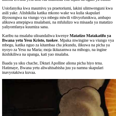
Usiofanyika kwa maumivu ya praetoriumi, lakini ulimwenguni kwa
asili yake. Alishikilia katika mkono wake wa kulia skapulari
iliyosongwa na viungo vya mbegu miwili vilivyofunikwa, ambapo
alikuwa amepigwa msalabani, na mfululizo wa misaada ya matatizo
yaliyomfanya kuumiza sana.
Karibu na msalaba ulioandaliwa kwenye
Matatizo Matakatifu ya
Bwana yetu Yesu Kristo, tuokee
. Mpaka mwingine wa viungo vya
mbegu, katika nguo za kitambaa cha jekundu, ilikuwa na picha ya
nyoyo za Yesu na Maria; moja ikitazamwa na mihogo, na ingine
ikishikiliwa na upanga, kati yao msalaba.
Baada ya siku chache, Dktari Apolline aliona picha hiyo tena.
Hatimaye, Bwana yetu aliwahisabisha juu ya namna skapulari
inavyotakiwa kuvaa.