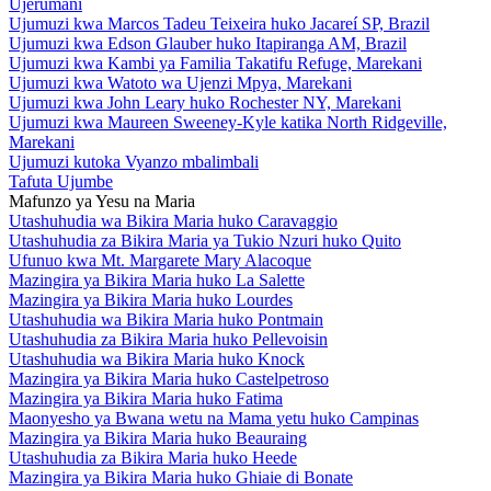
Ujerumani
Ujumuzi kwa Marcos Tadeu Teixeira huko Jacareí SP, Brazil
Ujumuzi kwa Edson Glauber huko Itapiranga AM, Brazil
Ujumuzi kwa Kambi ya Familia Takatifu Refuge, Marekani
Ujumuzi kwa Watoto wa Ujenzi Mpya, Marekani
Ujumuzi kwa John Leary huko Rochester NY, Marekani
Ujumuzi kwa Maureen Sweeney-Kyle katika North Ridgeville,
Marekani
Ujumuzi kutoka Vyanzo mbalimbali
Tafuta Ujumbe
Mafunzo ya Yesu na Maria
Utashuhudia wa Bikira Maria huko Caravaggio
Utashuhudia za Bikira Maria ya Tukio Nzuri huko Quito
Ufunuo kwa Mt. Margarete Mary Alacoque
Mazingira ya Bikira Maria huko La Salette
Mazingira ya Bikira Maria huko Lourdes
Utashuhudia wa Bikira Maria huko Pontmain
Utashuhudia za Bikira Maria huko Pellevoisin
Utashuhudia wa Bikira Maria huko Knock
Mazingira ya Bikira Maria huko Castelpetroso
Mazingira ya Bikira Maria huko Fatima
Maonyesho ya Bwana wetu na Mama yetu huko Campinas
Mazingira ya Bikira Maria huko Beauraing
Utashuhudia za Bikira Maria huko Heede
Mazingira ya Bikira Maria huko Ghiaie di Bonate