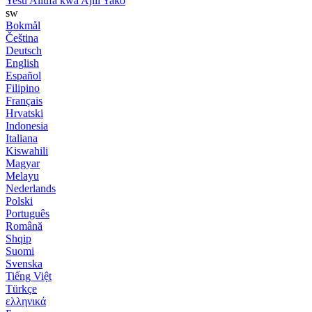
Yesu Aliufa kwa Ajili Yako
sw
Bokmål
Čeština
Deutsch
English
Español
Filipino
Français
Hrvatski
Indonesia
Italiana
Kiswahili
Magyar
Melayu
Nederlands
Polski
Português
Română
Shqip
Suomi
Svenska
Tiếng Việt
Türkçe
ελληνικά