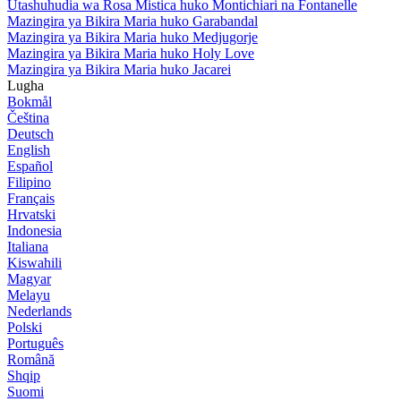
Utashuhudia wa Rosa Mistica huko Montichiari na Fontanelle
Mazingira ya Bikira Maria huko Garabandal
Mazingira ya Bikira Maria huko Medjugorje
Mazingira ya Bikira Maria huko Holy Love
Mazingira ya Bikira Maria huko Jacarei
Lugha
Bokmål
Čeština
Deutsch
English
Español
Filipino
Français
Hrvatski
Indonesia
Italiana
Kiswahili
Magyar
Melayu
Nederlands
Polski
Português
Română
Shqip
Suomi