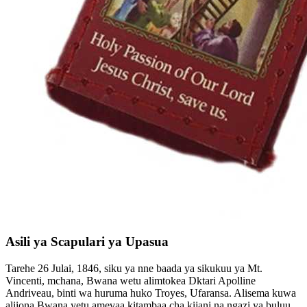
Asili ya Scapulari ya Upasua
Tarehe 26 Julai, 1846, siku ya nne baada ya sikukuu ya Mt.
Vincenti, mchana, Bwana wetu alimtokea Dktari Apolline
Andriveau, binti wa huruma huko Troyes, Ufaransa. Alisema kuwa
aliiona Bwana yetu amevaa kitambaa cha kijani na ngazi ya buluu.