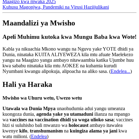
Maagizo kwa mwaka 2025
Kuhusu Magonjwa, Pandemiki na Virusi Haziijulikani
Maandalizi ya Mwisho
Apeli Muhimu kutoka kwa Mungu Baba kwa Wote!
Kabla ya nikuachia Mkono wangu na Nguvu yake YOTE dhidi ya
Dunia, ninataka KUITA ALIYEWEZA kila mtu afuate Maelekezo
yangu na Maagizo yangu ambayo nitawaambia katika Ujumbe huu
kwa sababu ninataka kila mtu AOKEE na kuhamia kurudi
Nyumbani kwangu alipokuja, alipoacha na aliko sasa.
(
Endelea...
)
Hali ya Haraka
Mwisho wa Uhuru wetu, Uwezo wetu
Utawala wa Dunia Mpya
unaohudumia adui yangu umeanza
kuongoza dunia,
agenda yake ya utamaduni
ilianza na mpango
wa
vaccines na vaccination dhidi ya woga ulioko sasa
; vaccines
hizi si suluhisho bali mwanzo wa
holocaust
ambayo itawalea
kwenye
kifo
,
transhumanism
na
kuingiza alama ya jani
kwa
watu milioni. (
Endelea
)