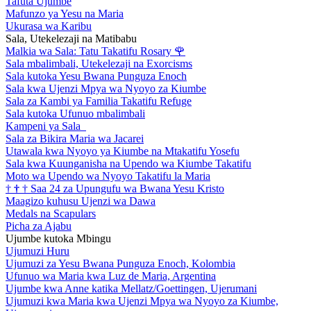
Tafuta Ujumbe
Mafunzo ya Yesu na Maria
Ukurasa wa Karibu
Sala, Utekelezaji na Matibabu
Malkia wa Sala: Tatu Takatifu Rosary
🌹
Sala mbalimbali, Utekelezaji na Exorcisms
Sala kutoka Yesu Bwana Punguza Enoch
Sala kwa Ujenzi Mpya wa Nyoyo za Kiumbe
Sala za Kambi ya Familia Takatifu Refuge
Sala kutoka Ufunuo mbalimbali
Kampeni ya Sala
Sala za Bikira Maria wa Jacarei
Utawala kwa Nyoyo ya Kiumbe na Mtakatifu Yosefu
Sala kwa Kuunganisha na Upendo wa Kiumbe Takatifu
Moto wa Upendo wa Nyoyo Takatifu la Maria
†
†
†
Saa 24 za Upungufu wa Bwana Yesu Kristo
Maagizo kuhusu Ujenzi wa Dawa
Medals na Scapulars
Picha za Ajabu
Ujumbe kutoka Mbingu
Ujumuzi Huru
Ujumuzi za Yesu Bwana Punguza Enoch, Kolombia
Ufunuo wa Maria kwa Luz de Maria, Argentina
Ujumbe kwa Anne katika Mellatz/Goettingen, Ujerumani
Ujumuzi kwa Maria kwa Ujenzi Mpya wa Nyoyo za Kiumbe,