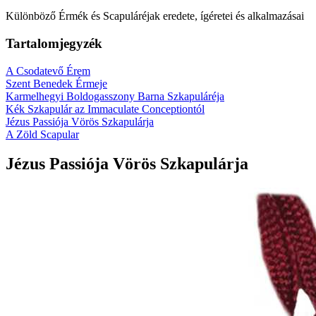
Különböző Érmék és Scapuláréjak eredete, ígéretei és alkalmazásai
Tartalomjegyzék
A Csodatevő Érem
Szent Benedek Érmeje
Karmelhegyi Boldogasszony Barna Szkapuláréja
Kék Szkapulár az Immaculate Conceptiontól
Jézus Passiója Vörös Szkapulárja
A Zöld Scapular
Jézus Passiója Vörös Szkapulárja