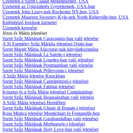
Üzenetek a Szent Család Ménedékéhez, USA
Üzenetek az Újjászületés Gyerekeinek, USA-ban
Üzenetek John Leary-nek Rochester NY-ben, USA
Üzenetek Maureen Sweeney-Kyle-nek North Ridgeville-ben, USA
Különböző források üzenetei
Üzenetek keresése
Jézus és Mária jelenései
Szent Szűz Máriának Caravaggio-ban való jelenése
A Jó Esemény Szűz Máriája jelenései Quito-ban
Szent Margit Mária Alacoque-nak kinyilatkoztatása
Szent Szűz Máriának La Salette-i jelenései
Szent Szűz Máriának Lourdes-ban való jelenései
Szent Szűz Máriának Pontmainban való jelenése
Szent Szűz Máriának Pellevoisin-i jelenései
A Szűz Mária jelenése Knockban
Szent Szűz Máriának Castelpetrosó-i jelenései
Szent Szűz Máriának Fatimai jelenései
Krisztus és a Szűz Mária jelenései Campinásban
Szent Szűz Máriának Beauraingban való jelenési
A Szűz Mária jelenései Heedében
Szent Szűz Máriának Ghiaie di Bonate-i jelenései
Rosa Mistica jelenése Montichiari és Fontanelle-ben
Szent Szűz Máriának Garabandalban való jelenései
Szent Szűz Máriának Medjugorje-i jelenései
Szent Szűz Máriának Holy Love-ban való jelenései