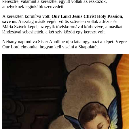
keresztre, valamint a kereszttel együtt voltak az eszközök,
amelyeknek leginkább szenvedett.
A kereszten körülírva volt:
Our Lord Jesus Christ Holy Passion,
save us
. A szalag másik végén vörös szöveten voltak a Jézus és
Mária Szívek képei; az egyik töviskoronával körbevéve, a másikat
lándzsával sebesítették, a két szív között egy kereszt volt.
Néhány nap múlva Sister Apolline újra látta ugyanazt a képet. Végre
Our Lord elmondta, hogyan kell viselni a Skapulárét.