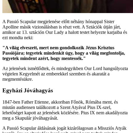
A Passió Scapular megjelenése előtt néhány hónappal Sister
Apolline másik vizionálásban is részt vett. A Sztációk útján járt,
amikor az 13. sztáción Our Lady a halott testet helyezte karjaiba és
ezt mondta neki:
"A világ elveszett, mert nem gondolkozik Jézus Krisztus
Passiójára; tegyetek mindenkit úgy, hogy a világ megfontolja,
tegyetek mindent azért, hogy mentessék."
Az jelenések ismétlődtek, és mindegyikben Our Lord hangsúlyozta
végtelen Kegyelmét az emberekkel szemben és akaratát a
megmentésükre.
Egyházi Jóváhagyás
1847-ben Father Etienne, akkoriban Főnök, Rómába ment, és
miután audiensen találkozott a Szent Atyával Pius IX-szel,
lehetőséget kapott az jelenések közlésére. Pius IX nem akadályozta
meg a Skapulár jóváhagyását.
A Passió Scapular áldásának jogát kizárólagosan a Missziós Atyák