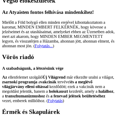
Végső előkészületek
Az Atyaisten fontos felhívása mindenkihez!
Mielőtt a Föld bolygó ellen minden erejével kibontakoztatom a
karomat, MINDEN EMBERT FELKÉRNÉK, hogy kövesse a
jelzéseimet és az utasításaimat, amelyeket ebben az Üzenetben adok,
mert azt akarom, hogy MINDEN EMBER MEGMENTETT
legyen, és visszatérjen a Házamba, ahonnan jött, ahonnan elment, és
ahonnan most jön.
(
Folytatás...
)
Vörös riadó
A szabadságunk, a létezésünk vége
Az
ellenfelemet szolgáló
Új Világrend
már elkezdte uralni a világot,
zsarnoki programja
a
vakcinák
tervével
és a meglévő
világjárvány elleni oltással
kezdődött; ezek a vakcinák nem a
megoldást jelentik, hanem a
holokauszt
kezdetét, amely a
halálhoz
,
a
transzhumanizmushoz
és
a fenevad jelének beültetéséhez
vezet, emberek millióihoz. (
Folytatás
)
Érmék és Skapulárek