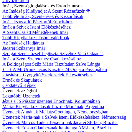
Üdvözlő oldal
Imák, Szentségfoglalások és Exorcizmusok
Az Imádság Királynője: A Szent Rózsafüzér
🌹
Többféle Imák, Szentelések és Kiszorítások
Imák Jézus a Jó Pásztortól Enoch-hoz
Imák a Szívek Isteni Előkészítéséhez
A Szent Család Ménedékének Imái
Több Kinyilatkoztatásból való Imák
Az Imádság Hadjárata
Jacarei Szűzanyja Imái
Szolgai Szent József Legtiszta Szívéhez Való Odaadás
Imák a Szent Szeretethez Csatlakozásához
A Boldogságos Szűz Mária Tisztítatlan Szíve Lángja
†
†
†
A Mi Urunk Jézus Krisztus 24 Órája a Passiójában
Utasítások Gyógyító Szerkezetek Elkészítéséhez
Érmék és Skapulárek
Csodatevő Képek
Üzenetek az égből
Legutóbbi Üzenetek
Jézus a Jó Pásztor üzenetei Enochnak, Kolumbiában
Máriai Kinyilatkoztatások Luz de Mariának, Argentína
Üzenetek Annának Mellatz/Goettingen, Németországban
Üzenetek Maria-nak a Szívek Isteni Előkészítéséhez, Németország
Üzenetek Marcos Tadeu Teixeira-nak Jacareí SP-ben, Brazília
Üzenetek Edson Glauber-nak Itapiranga AM-ban, Brazília