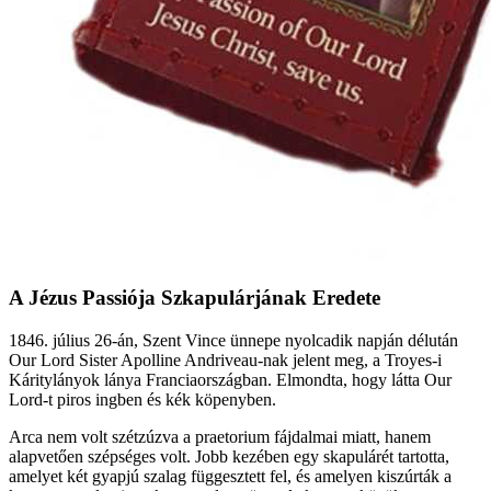
A Jézus Passiója Szkapulárjának Eredete
1846. július 26-án, Szent Vince ünnepe nyolcadik napján délután
Our Lord Sister Apolline Andriveau-nak jelent meg, a Troyes-i
Káritylányok lánya Franciaországban. Elmondta, hogy látta Our
Lord-t piros ingben és kék köpenyben.
Arca nem volt szétzúzva a praetorium fájdalmai miatt, hanem
alapvetően szépséges volt. Jobb kezében egy skapulárét tartotta,
amelyet két gyapjú szalag függesztett fel, és amelyen kiszúrták a