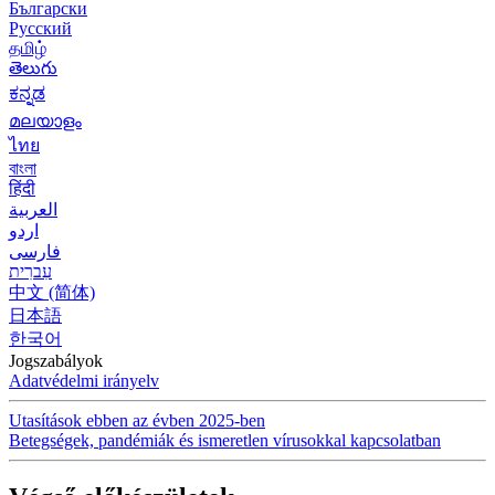
Български
Русский
தமிழ்
తెలుగు
ಕನ್ನಡ
മലയാളം
ไทย
বাংলা
हिंदी
العربية
اردو
فارسی
עִברִית
中文 (简体)
日本語
한국어
Jogszabályok
Adatvédelmi irányelv
Utasítások ebben az évben 2025-ben
Betegségek, pandémiák és ismeretlen vírusokkal kapcsolatban