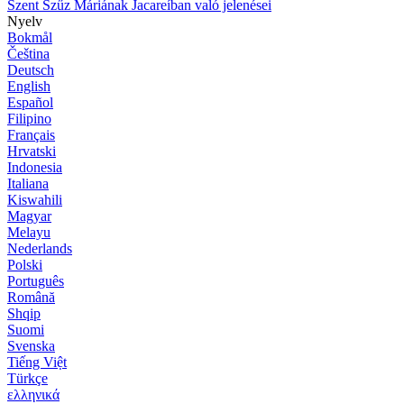
Szent Szűz Máriának Jacareíban való jelenései
Nyelv
Bokmål
Čeština
Deutsch
English
Español
Filipino
Français
Hrvatski
Indonesia
Italiana
Kiswahili
Magyar
Melayu
Nederlands
Polski
Português
Română
Shqip
Suomi
Svenska
Tiếng Việt
Türkçe
ελληνικά