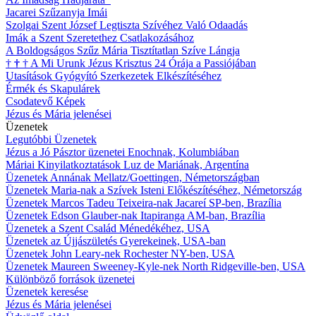
Jacarei Szűzanyja Imái
Szolgai Szent József Legtiszta Szívéhez Való Odaadás
Imák a Szent Szeretethez Csatlakozásához
A Boldogságos Szűz Mária Tisztítatlan Szíve Lángja
†
†
†
A Mi Urunk Jézus Krisztus 24 Órája a Passiójában
Utasítások Gyógyító Szerkezetek Elkészítéséhez
Érmék és Skapulárek
Csodatevő Képek
Jézus és Mária jelenései
Üzenetek
Legutóbbi Üzenetek
Jézus a Jó Pásztor üzenetei Enochnak, Kolumbiában
Máriai Kinyilatkoztatások Luz de Mariának, Argentína
Üzenetek Annának Mellatz/Goettingen, Németországban
Üzenetek Maria-nak a Szívek Isteni Előkészítéséhez, Németország
Üzenetek Marcos Tadeu Teixeira-nak Jacareí SP-ben, Brazília
Üzenetek Edson Glauber-nak Itapiranga AM-ban, Brazília
Üzenetek a Szent Család Ménedékéhez, USA
Üzenetek az Újjászületés Gyerekeinek, USA-ban
Üzenetek John Leary-nek Rochester NY-ben, USA
Üzenetek Maureen Sweeney-Kyle-nek North Ridgeville-ben, USA
Különböző források üzenetei
Üzenetek keresése
Jézus és Mária jelenései