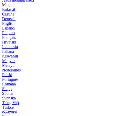
Jézus meghalt érted
Mag
Bokmål
Čeština
Deutsch
English
Español
Filipino
Français
Hrvatski
Indonesia
Italiana
Kiswahili
Magyar
Melayu
Nederlands
Polski
Português
Română
Shqip
Suomi
Svenska
Tiếng Việt
Türkçe
ελληνικά