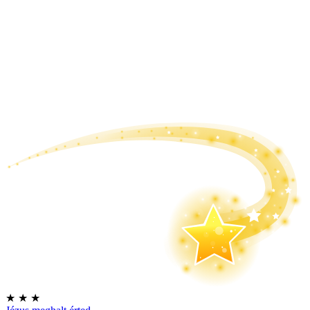
★
★
★