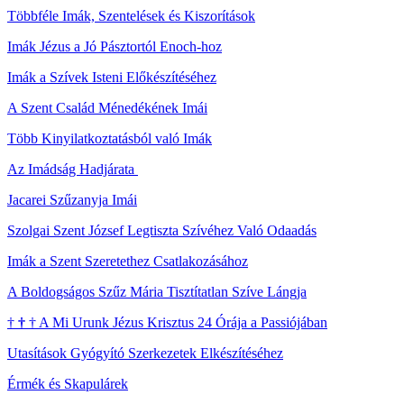
Többféle Imák, Szentelések és Kiszorítások
Imák Jézus a Jó Pásztortól Enoch-hoz
Imák a Szívek Isteni Előkészítéséhez
A Szent Család Ménedékének Imái
Több Kinyilatkoztatásból való Imák
Az Imádság Hadjárata
Jacarei Szűzanyja Imái
Szolgai Szent József Legtiszta Szívéhez Való Odaadás
Imák a Szent Szeretethez Csatlakozásához
A Boldogságos Szűz Mária Tisztítatlan Szíve Lángja
†
†
†
A Mi Urunk Jézus Krisztus 24 Órája a Passiójában
Utasítások Gyógyító Szerkezetek Elkészítéséhez
Érmék és Skapulárek