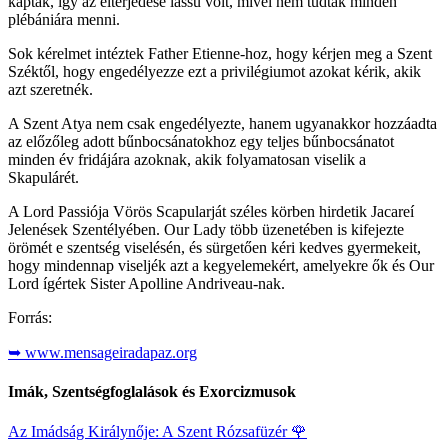
kapták, így az elterjedése lassú volt, mivel nem tudtak minden
plébániára menni.
Sok kérelmet intéztek Father Etienne-hoz, hogy kérjen meg a Szent
Széktől, hogy engedélyezze ezt a privilégiumot azokat kérik, akik
azt szeretnék.
A Szent Atya nem csak engedélyezte, hanem ugyanakkor hozzáadta
az előzőleg adott bűnbocsánatokhoz egy teljes bűnbocsánatot
minden év fridájára azoknak, akik folyamatosan viselik a
Skapulárét.
A Lord Passiója Vörös Scapularját széles körben hirdetik Jacareí
Jelenések Szentélyében. Our Lady több üzenetében is kifejezte
örömét e szentség viselésén, és sürgetően kéri kedves gyermekeit,
hogy mindennap viseljék azt a kegyelemekért, amelyekre ők és Our
Lord ígértek Sister Apolline Andriveau-nak.
Forrás:
➥ www.mensageiradapaz.org
Imák, Szentségfoglalások és Exorcizmusok
Az Imádság Királynője: A Szent Rózsafüzér
🌹