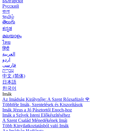
Български
Русский
বাংলা
বதமிழ்
తెలుగు
ಕನ್ನಡ
മലയാളം
ไทย
हिंदी
العربية
اردو
فارسی
עִברִית
中文 (简体)
日本語
한국어
Imák
Az Imádság Királynője: A Szent Rózsafüzér
🌹
Többféle Imák, Szentelések és Kiszorítások
Imák Jézus a Jó Pásztortól Enoch-hoz
Imák a Szívek Isteni Előkészítéséhez
A Szent Család Ménedékének Imái
Több Kinyilatkoztatásból való Imák
Az Imádság Hadjárata